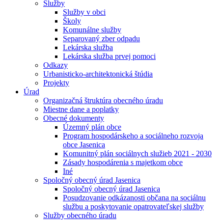
Služby
Služby v obci
Školy
Komunálne služby
Separovaný zber odpadu
Lekárska služba
Lekárska služba prvej pomoci
Odkazy
Urbanisticko-architektonická štúdia
Projekty
Úrad
Organizačná štruktúra obecného úradu
Miestne dane a poplatky
Obecné dokumenty
Územný plán obce
Program hospodárskeho a sociálneho rozvoja
obce Jasenica
Komunitný plán sociálnych služieb 2021 - 2030
Zásady hospodárenia s majetkom obce
Iné
Spoločný obecný úrad Jasenica
Spoločný obecný úrad Jasenica
Posudzovanie odkázanosti občana na sociálnu
službu a poskytovanie opatrovateľskej služby
Služby obecného úradu