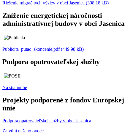
Riešenie migračných výziev v obci Jasenica (308.18 kB)
Zníženie energetickej náročnosti
administratívnej budovy v obci Jasenica
Publicita_putac_skoncenie.pdf (449.98 kB)
Podpora opatrovateľskej služby
Na stiahnutie
Projekty podporené z fondov Európskej
únie
Podpora opatrovateľskej služby v obci Jasenica
Za vůní našeho ovoce