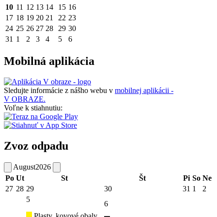
10
11
12
13
14
15
16
17
18
19
20
21
22
23
24
25
26
27
28
29
30
31
1
2
3
4
5
6
Mobilná aplikácia
Sledujte informácie z nášho webu v
mobilnej aplikácii -
V OBRAZE.
Voľne k stiahnutiu:
Zvoz odpadu
August
2026
Po
Ut
St
Št
Pi
So
Ne
27
28
29
30
31
1
2
5
6
Plasty, kovové obaly,