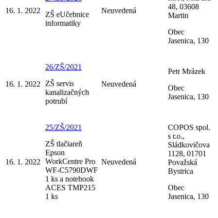
48, 03608
16. 1. 2022
Neuvedená
ZŠ eUčebnice
Martin
informatiky
Obec
Jasenica, 130
26/ZŠ/2021
Petr Mrázek
ZŠ servis
16. 1. 2022
Neuvedená
Obec
kanalizačných
Jasenica, 130
potrubí
25/ZŠ/2021
COPOS spol.
s r.o.,
ZŠ tlačiareň
Sládkovičova
Epson
1128, 01701
WorkCentre Pro
16. 1. 2022
Neuvedená
Považská
WF-C5790DWF
Bystrica
1 ks a notebook
ACES TMP215
Obec
1 ks
Jasenica, 130