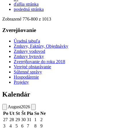
ďalšia stránka
posledná stránka
Zobrazené
776
-
800
z 1013
Zverejňovanie
Úradná tabuľa
Zmluvy, Faktúry, Objednávky
Zmluvy vodovod
Zmluvy bytovky
Zverejňovanie do roku 2018
Verejné obstarávanie
Súhrnné správy
Hospodárenie
Projekty
Kalendár
August
2026
Po
Ut
St
Št
Pia
So
Ne
27
28
29
30
31
1
2
3
4
5
6
7
8
9