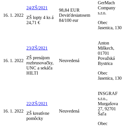
GerMach
24/ZŠ/2021
Company
98,84 EUR
s.r.o.
16. 1. 2022
Deväťdesiatosem
ZŠ lopty 4 ks á
84/100 eur
24,71 €
Obec
Jasenica, 130
Anton
23/ZŠ/2021
Miškech,
01701
ZŠ prenájom
Považská
16. 1. 2022
Neuvedená
rozbrusovačky,
Bystrica
UNC a sekáča
HILTI
Obec
Jasenica, 130
INSGRAF
s.r.o.,
22/ZŠ/2021
Murgašova
27, 92701
16. 1. 2022
Neuvedená
ZŠ kreatívne
Šaľa
pomôcky
Obec