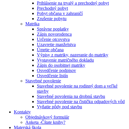
Prihlásenie na trvalý a prechodný pobyt
Prechodný pobyt
Pobyt občana v zahraničí
Zrušenie pobytu
Matrika
Správne poplatky
Zápis novorodenca
Určenie otcovstva
Uzavretie manželstva
Úmrtie občana
Výpisy z matriky, nazeranie do matriky
Vystavenie matričného dokladu
Zápis do osobitnej matriky
Osvedčenie podpisov
Osvedčenie listín
Stavebné povolenie
Stavebné povolenie na rodinný dom a veľké
stavby
Stavebné povolenia na drobnú stavbu
Stavebné povolenie na čističku odpadových vôd
Vyňatie pôdy pod stavbu
Kontakty
Objednávkový formulár
Anketa -Čítate knihy?
Materská škola