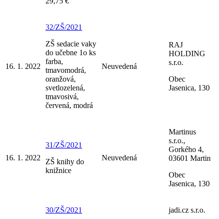
29,75 €
32/ZŠ/2021
ZŠ sedacie vaky
RAJ
do učebne 1o ks
HOLDING
farba,
s.r.o.
16. 1. 2022
Neuvedená
tmavomodrá,
oranžová,
Obec
svetlozelená,
Jasenica, 130
tmavosivá,
červená, modrá
Martinus
s.r.o.,
31/ZŠ/2021
Gorkého 4,
16. 1. 2022
Neuvedená
03601 Martin
ZŠ knihy do
knižnice
Obec
Jasenica, 130
30/ZŠ/2021
jadi.cz s.r.o.