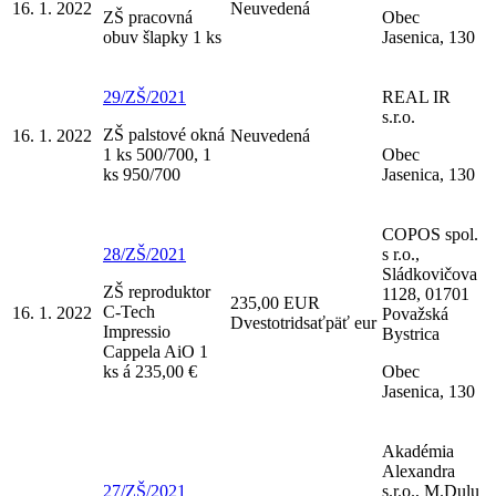
16. 1. 2022
Neuvedená
ZŠ pracovná
Obec
obuv šlapky 1 ks
Jasenica, 130
29/ZŠ/2021
REAL IR
s.r.o.
ZŠ palstové okná
16. 1. 2022
Neuvedená
1 ks 500/700, 1
Obec
ks 950/700
Jasenica, 130
COPOS spol.
28/ZŠ/2021
s r.o.,
Sládkovičova
ZŠ reproduktor
1128, 01701
235,00 EUR
C-Tech
16. 1. 2022
Považská
Dvestotridsaťpäť eur
Impressio
Bystrica
Cappela AiO 1
ks á 235,00 €
Obec
Jasenica, 130
Akadémia
Alexandra
27/ZŠ/2021
s.r.o., M.Dulu