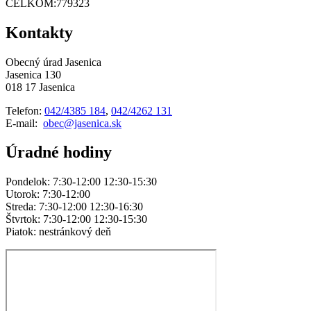
CELKOM:
779323
Kontakty
Obecný úrad Jasenica
Jasenica 130
018 17 Jasenica
Telefon:
042/4385 184
,
042/4262 131
E-mail:
obec@jasenica.sk
Úradné hodiny
Pondelok: 7:30-12:00 12:30-15:30
Utorok: 7:30-12:00
Streda: 7:30-12:00 12:30-16:30
Štvrtok: 7:30-12:00 12:30-15:30
Piatok: nestránkový deň