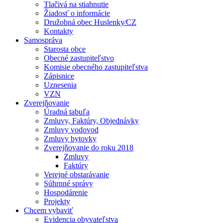
Tlačivá na stiahnutie
Žiadosť o informácie
Družobná obec Huslenky⁄CZ
Kontakty
Samospráva
Starosta obce
Obecné zastupiteľstvo
Komisie obecného zastupiteľstva
Zápisnice
Uznesenia
VZN
Zverejňovanie
Úradná tabuľa
Zmluvy, Faktúry, Objednávky
Zmluvy vodovod
Zmluvy bytovky
Zverejňovanie do roku 2018
Zmluvy
Faktúry
Verejné obstarávanie
Súhrnné správy
Hospodárenie
Projekty
Chcem vybaviť
Evidencia obyvateľstva