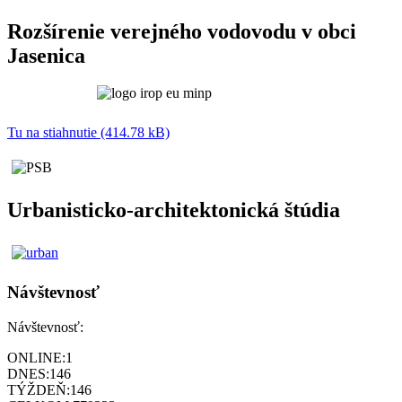
Rozšírenie verejného vodovodu v obci
Jasenica
Tu na stiahnutie (414.78 kB)
Urbanisticko-architektonická štúdia
Návštevnosť
Návštevnosť:
ONLINE:
1
DNES:
146
TÝŽDEŇ:
146