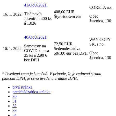
41/OcÚ/2021
CORETA a.s.
408,00 EUR
Tlač novín
16. 1. 2022
Obec
Štyristoosem eur
Jaseničan 400 ks
Jasenica, 130
á 1,02€
40/OcÚ/2021
WAY-COPY
72,50 EUR
SK, s.r.o.
Samotesty na
16. 1. 2022
Sedemdesiatdva
COVID z nosa
Obec
50/100 eur bez DPH
25 ks á 2,90 €
Jasenica, 130
bez DPH
* Uvedená cena je konečná. V prípade, že je zmluvná strana
platcom DPH, je cena uvedená vrátane DPH.
prvá stránka
predchádzajúca stránka
30
31
32
33
34