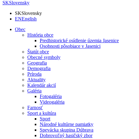
SK
Slovensky
SK
Slovensky
EN
English
Obec
História obce
Predhistorické osídlenie územia Jasenice
Osobnosti pôsobiace v Jasenici
Štatút obce
Obecné symboly
Geografia
Demografia
Príroda
Aktuality
Kalendár akcií
Galéria
Fotogaléria
Videogaléria
Farnosť
Sport a kultúra
Sport
Národné kultúrne pamiatky
Spevácka skupina Dúbrava
Dobrovoľný hasičský zbor