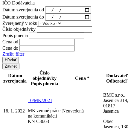
IČO Dodávatelia
Dátum zverejnenia od
Dátum zverejnenia do
Zverejnený v roku
Číslo objednávky
Popis plnenia
Cena od
Cena do
Zrušiť filter
Zavrieť
Číslo
Dátum
Dodávateľ
objednávky
Cena *
zverejnenia
Odberateľ
Popis plnenia
BMC s.r.o.,
10/MK/2021
Jasenica 319,
01817
MK zemné práce
16. 1. 2022
Neuvedená
Jasenica
na komunikácii
KN C3663
Obec
Jasenica, 130