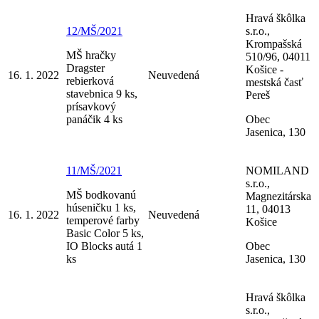
Hravá škôlka
12/MŠ/2021
s.r.o.,
Krompašská
MŠ hračky
510/96, 04011
Dragster
Košice -
16. 1. 2022
Neuvedená
rebierková
mestská časť
stavebnica 9 ks,
Pereš
prísavkový
panáčik 4 ks
Obec
Jasenica, 130
11/MŠ/2021
NOMILAND
s.r.o.,
MŠ bodkovanú
Magnezitárska
húseničku 1 ks,
11, 04013
16. 1. 2022
Neuvedená
temperové farby
Košice
Basic Color 5 ks,
IO Blocks autá 1
Obec
ks
Jasenica, 130
Hravá škôlka
s.r.o.,