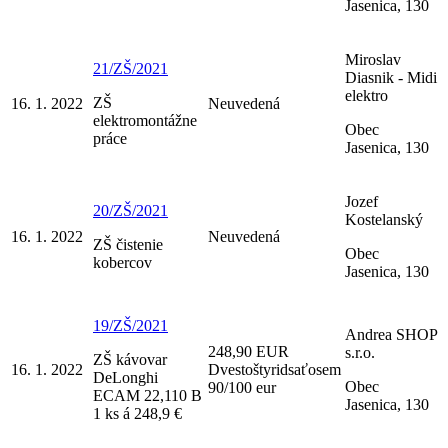
Jasenica, 130
Miroslav
21/ZŠ/2021
Diasnik - Midi
elektro
ZŠ
16. 1. 2022
Neuvedená
elektromontážne
Obec
práce
Jasenica, 130
Jozef
20/ZŠ/2021
Kostelanský
16. 1. 2022
Neuvedená
ZŠ čistenie
Obec
kobercov
Jasenica, 130
19/ZŠ/2021
Andrea SHOP
248,90 EUR
s.r.o.
ZŠ kávovar
16. 1. 2022
Dvestoštyridsaťosem
DeLonghi
Obec
90/100 eur
ECAM 22,110 B
Jasenica, 130
1 ks á 248,9 €