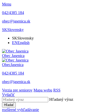
Menu
042/4385 184
obec@jasenica.sk
SK
Slovensky
SK
Slovensky
EN
English
Obec
Jasenica
Obec
Jasenica
042/4385 184
obec@jasenica.sk
Verzia pre seniorov
Mapa webu
RSS
Vytlačiť
Hľadaný výraz
Hľadať
rozšírené vyhľadávanie