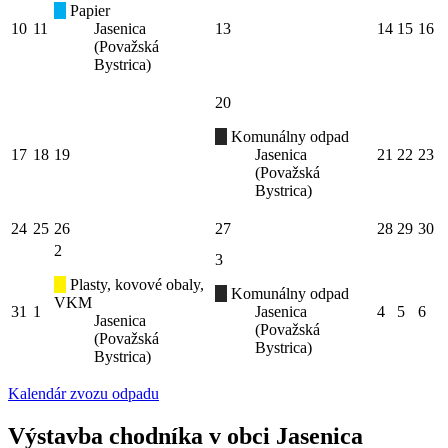
Papier
10
11
Jasenica
13
14
15
16
(Považská
Bystrica)
20
Komunálny odpad
17
18
19
Jasenica
21
22
23
(Považská
Bystrica)
24
25
26
27
28
29
30
2
3
Plasty, kovové obaly,
Komunálny odpad
VKM
31
1
Jasenica
4
5
6
Jasenica
(Považská
(Považská
Bystrica)
Bystrica)
Kalendár zvozu odpadu
Výstavba chodníka v obci Jasenica