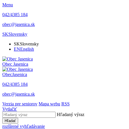
Menu
042/4385 184
obec@jasenica.sk
SK
Slovensky
SK
Slovensky
EN
English
Obec
Jasenica
Obec
Jasenica
042/4385 184
obec@jasenica.sk
Verzia pre seniorov
Mapa webu
RSS
Vytlačiť
Hľadaný výraz
Hľadať
rozšírené vyhľadávanie