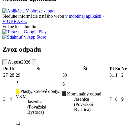
Sledujte informácie z nášho webu v
mobilnej aplikácii -
V OBRAZE.
Voľne k stiahnutiu:
Zvoz odpadu
August
2026
Po
Ut
St
Št
Pi
So
Ne
27
28
29
30
31
1
2
5
6
Plasty, kovové obaly,
Komunálny odpad
VKM
3
4
Jasenica
7
8
9
Jasenica
(Považská
(Považská
Bystrica)
Bystrica)
12