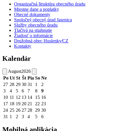
Organizačná štruktúra obecného úradu
Miestne dane a poplatky
Obecné dokumenty
Spoločný obecný úrad Jasenica
Služby obecného úradu
Tlačivá na stiahnutie
Žiadosť o informácie
Družobná obec Huslenky⁄CZ
Kontakty
Kalendár
August
2026
Po
Ut
St
Št
Pia
So
Ne
27
28
29
30
31
1
2
3
4
5
6
7
8
9
10
11
12
13
14
15
16
17
18
19
20
21
22
23
24
25
26
27
28
29
30
31
1
2
3
4
5
6
Mobilná aplikácia