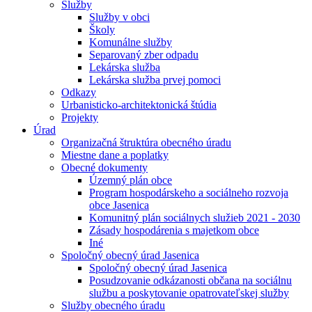
Služby
Služby v obci
Školy
Komunálne služby
Separovaný zber odpadu
Lekárska služba
Lekárska služba prvej pomoci
Odkazy
Urbanisticko-architektonická štúdia
Projekty
Úrad
Organizačná štruktúra obecného úradu
Miestne dane a poplatky
Obecné dokumenty
Územný plán obce
Program hospodárskeho a sociálneho rozvoja
obce Jasenica
Komunitný plán sociálnych služieb 2021 - 2030
Zásady hospodárenia s majetkom obce
Iné
Spoločný obecný úrad Jasenica
Spoločný obecný úrad Jasenica
Posudzovanie odkázanosti občana na sociálnu
službu a poskytovanie opatrovateľskej služby
Služby obecného úradu