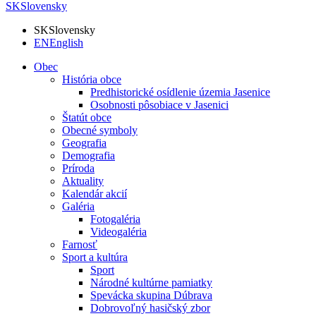
SK
Slovensky
SK
Slovensky
EN
English
Obec
História obce
Predhistorické osídlenie územia Jasenice
Osobnosti pôsobiace v Jasenici
Štatút obce
Obecné symboly
Geografia
Demografia
Príroda
Aktuality
Kalendár akcií
Galéria
Fotogaléria
Videogaléria
Farnosť
Sport a kultúra
Sport
Národné kultúrne pamiatky
Spevácka skupina Dúbrava
Dobrovoľný hasičský zbor