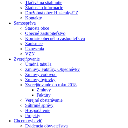
Tlačivá na stiahnutie
Žiadosť o informácie
Družobná obec Huslenky⁄CZ
Kontakty
Samospráva
Starosta obce
Obecné zastupiteľstvo
Komisie obecného zastupiteľstva
Zápisnice
Uznesenia
VZN
Zverejňovanie
Úradná tabuľa
Zmluvy, Faktúry, Objednávky
Zmluvy vodovod
Zmluvy bytovky
Zverejňovanie do roku 2018
Zmluvy
Faktúry
Verejné obstarávanie
Súhrnné správy
Hospodárenie
Projekty
Chcem vybaviť
Evidencia obyvateľstva