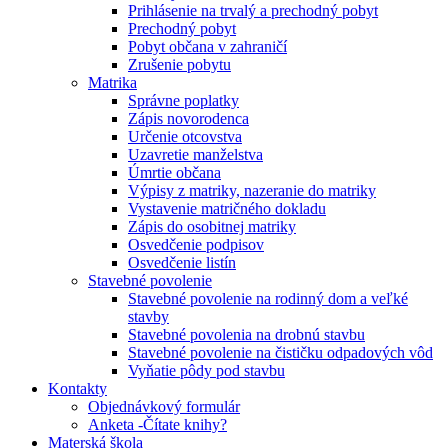
Prihlásenie na trvalý a prechodný pobyt
Prechodný pobyt
Pobyt občana v zahraničí
Zrušenie pobytu
Matrika
Správne poplatky
Zápis novorodenca
Určenie otcovstva
Uzavretie manželstva
Úmrtie občana
Výpisy z matriky, nazeranie do matriky
Vystavenie matričného dokladu
Zápis do osobitnej matriky
Osvedčenie podpisov
Osvedčenie listín
Stavebné povolenie
Stavebné povolenie na rodinný dom a veľké
stavby
Stavebné povolenia na drobnú stavbu
Stavebné povolenie na čističku odpadových vôd
Vyňatie pôdy pod stavbu
Kontakty
Objednávkový formulár
Anketa -Čítate knihy?
Materská škola