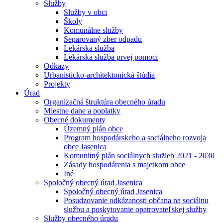
Služby
Služby v obci
Školy
Komunálne služby
Separovaný zber odpadu
Lekárska služba
Lekárska služba prvej pomoci
Odkazy
Urbanisticko-architektonická štúdia
Projekty
Úrad
Organizačná štruktúra obecného úradu
Miestne dane a poplatky
Obecné dokumenty
Územný plán obce
Program hospodárskeho a sociálneho rozvoja
obce Jasenica
Komunitný plán sociálnych služieb 2021 - 2030
Zásady hospodárenia s majetkom obce
Iné
Spoločný obecný úrad Jasenica
Spoločný obecný úrad Jasenica
Posudzovanie odkázanosti občana na sociálnu
službu a poskytovanie opatrovateľskej služby
Služby obecného úradu