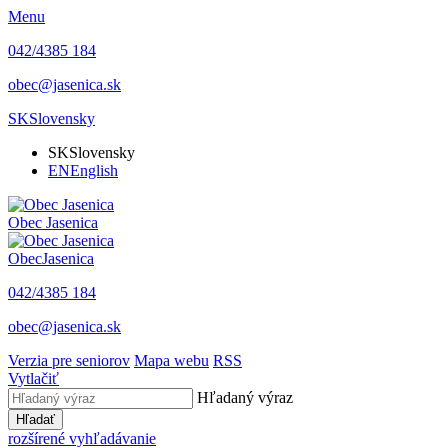
Menu
042/4385 184
obec@jasenica.sk
SK
Slovensky
SK
Slovensky
EN
English
Obec
Jasenica
Obec
Jasenica
042/4385 184
obec@jasenica.sk
Verzia pre seniorov
Mapa webu
RSS
Vytlačiť
Hľadaný výraz
Hľadať
rozšírené vyhľadávanie