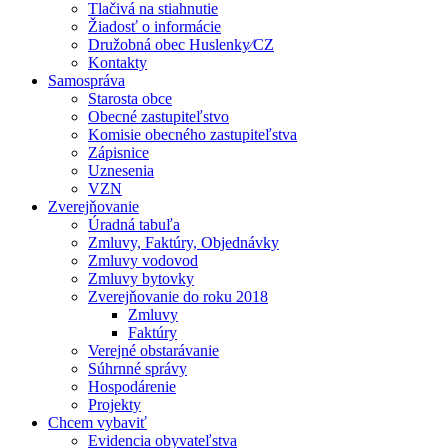
Tlačivá na stiahnutie
Žiadosť o informácie
Družobná obec Huslenky⁄CZ
Kontakty
Samospráva
Starosta obce
Obecné zastupiteľstvo
Komisie obecného zastupiteľstva
Zápisnice
Uznesenia
VZN
Zverejňovanie
Úradná tabuľa
Zmluvy, Faktúry, Objednávky
Zmluvy vodovod
Zmluvy bytovky
Zverejňovanie do roku 2018
Zmluvy
Faktúry
Verejné obstarávanie
Súhrnné správy
Hospodárenie
Projekty
Chcem vybaviť
Evidencia obyvateľstva