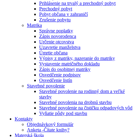
Prihlásenie na trvalý a prechodný pobyt
Prechodný pobyt
Pobyt občana v zahraničí
Zrušenie pobytu
Matrika
Správne poplatky
Zápis novorodenca
Určenie otcovstva
Uzavretie manželstva
Úmrtie občana
Výpisy z matriky, nazeranie do matriky
Vystavenie matričného dokladu
Zápis do osobitnej matriky
Osvedčenie podpisov
Osvedčenie listín
Stavebné povolenie
Stavebné povolenie na rodinný dom a veľké
stavby
Stavebné povolenia na drobnú stavbu
Stavebné povolenie na čističku odpadových vôd
Vyňatie pôdy pod stavbu
Kontakty
Objednávkový formulár
Anketa -Čítate knihy?
Materská škola