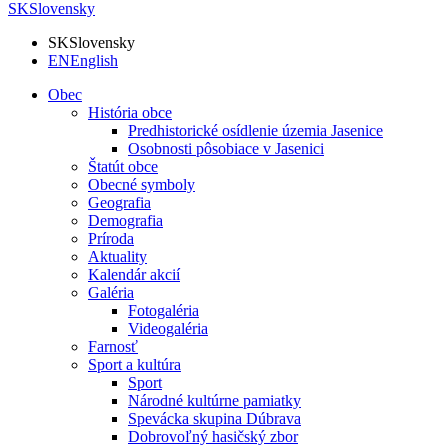
SK
Slovensky
SK
Slovensky
EN
English
Obec
História obce
Predhistorické osídlenie územia Jasenice
Osobnosti pôsobiace v Jasenici
Štatút obce
Obecné symboly
Geografia
Demografia
Príroda
Aktuality
Kalendár akcií
Galéria
Fotogaléria
Videogaléria
Farnosť
Sport a kultúra
Sport
Národné kultúrne pamiatky
Spevácka skupina Dúbrava
Dobrovoľný hasičský zbor