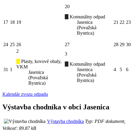
20
Komunálny odpad
17
18
19
Jasenica
21
22
23
(Považská
Bystrica)
24
25
26
27
28
29
30
2
3
Plasty, kovové obaly,
Komunálny odpad
VKM
31
1
Jasenica
4
5
6
Jasenica
(Považská
(Považská
Bystrica)
Bystrica)
Kalendár zvozu odpadu
Výstavba chodníka v obci Jasenica
Výstavba chodníka
Typ: PDF dokument,
Velkosť: 89.87 kB