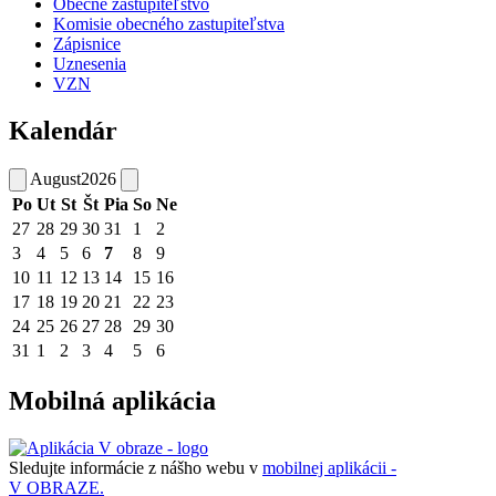
Obecné zastupiteľstvo
Komisie obecného zastupiteľstva
Zápisnice
Uznesenia
VZN
Kalendár
August
2026
Po
Ut
St
Št
Pia
So
Ne
27
28
29
30
31
1
2
3
4
5
6
7
8
9
10
11
12
13
14
15
16
17
18
19
20
21
22
23
24
25
26
27
28
29
30
31
1
2
3
4
5
6
Mobilná aplikácia
Sledujte informácie z nášho webu v
mobilnej aplikácii -
V OBRAZE.