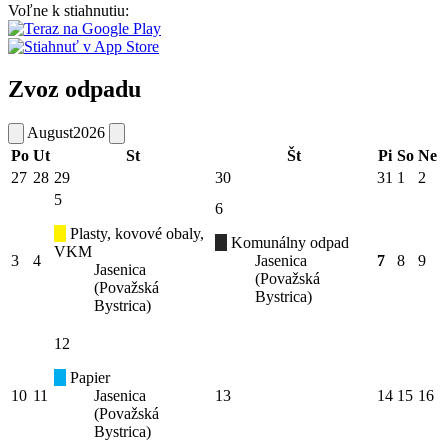
Voľne k stiahnutiu:
Zvoz odpadu
August
2026
Po
Ut
St
Št
Pi
So
Ne
27
28
29
30
31
1
2
5
6
Plasty, kovové obaly,
Komunálny odpad
VKM
3
4
Jasenica
7
8
9
Jasenica
(Považská
(Považská
Bystrica)
Bystrica)
12
Papier
10
11
Jasenica
13
14
15
16
(Považská
Bystrica)