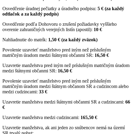
Osvedčenie úradnej pečiatky a úradného podpisu:
5 € (za každý
odtlačok a za každý podpis)
Osvedčenie podľa Dohovoru o zrušení požiadavky vyššieho
overenie zahraničných verejných listín (apostil):
10 €
Nahliadnutie do matrík:
1,50 €
(za každý zväzok)
Povolenie uzavrieť manželstvo pred iným než príslušným
matričným úradom medzi štátnymi občanmi SR:
16,50 €
Uzavretie manželstva pred iným než príslušným matričným úradom
medzi štátnymi občanmi SR:
16,50 €
Povolenie uzavrieť manželstvo pred iným než príslušným
matričným úradom medzi štátnym občanom SR a cudzincom alebo
medzi cudzincami:
33 €
Uzavretie manželstva medzi štátnymi občanmi SR a cudzincami:
66
€
Uzavretie manželstva medzi cudzincami:
165,50 €
Uzavretie manželstva, ak ani jeden zo snúbencov nemá na území
SR trvalý pobyt: