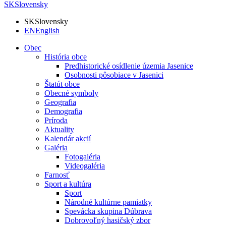
SK
Slovensky
SK
Slovensky
EN
English
Obec
História obce
Predhistorické osídlenie územia Jasenice
Osobnosti pôsobiace v Jasenici
Štatút obce
Obecné symboly
Geografia
Demografia
Príroda
Aktuality
Kalendár akcií
Galéria
Fotogaléria
Videogaléria
Farnosť
Sport a kultúra
Sport
Národné kultúrne pamiatky
Spevácka skupina Dúbrava
Dobrovoľný hasičský zbor