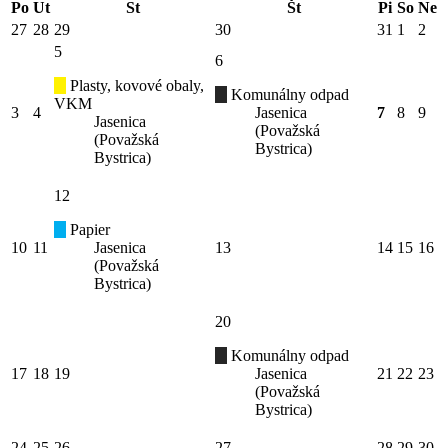
Po
Ut
St
Št
Pi
So
Ne
27
28
29
30
31
1
2
5
6
Plasty, kovové obaly,
Komunálny odpad
VKM
3
4
Jasenica
7
8
9
Jasenica
(Považská
(Považská
Bystrica)
Bystrica)
12
Papier
10
11
Jasenica
13
14
15
16
(Považská
Bystrica)
20
Komunálny odpad
17
18
19
Jasenica
21
22
23
(Považská
Bystrica)
24
25
26
27
28
29
30