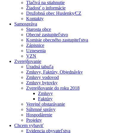
Tlačivá na stiahnutie
Žiadosť o informácie
Družobná obec Huslenky⁄CZ
Kontakty
Samospráva
Starosta obce
Obecné zastupiteľstvo
Komisie obecného zastupiteľstva
Zápisnice
Uznesenia
VZN
Zverejňovanie
Úradná tabuľa
Zmluvy, Faktúry, Objednávky
Zmluvy vodovod
Zmluvy bytovky
Zverejňovanie do roku 2018
Zmluvy
Faktúry
Verejné obstarávanie
Súhrnné správy
Hospodárenie
Projekty
Chcem vybaviť
Evidencia obyvateľstva