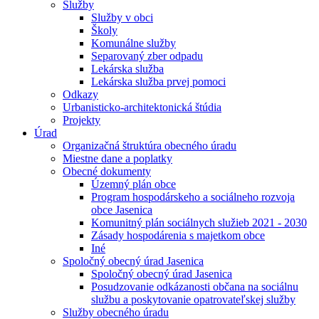
Služby
Služby v obci
Školy
Komunálne služby
Separovaný zber odpadu
Lekárska služba
Lekárska služba prvej pomoci
Odkazy
Urbanisticko-architektonická štúdia
Projekty
Úrad
Organizačná štruktúra obecného úradu
Miestne dane a poplatky
Obecné dokumenty
Územný plán obce
Program hospodárskeho a sociálneho rozvoja
obce Jasenica
Komunitný plán sociálnych služieb 2021 - 2030
Zásady hospodárenia s majetkom obce
Iné
Spoločný obecný úrad Jasenica
Spoločný obecný úrad Jasenica
Posudzovanie odkázanosti občana na sociálnu
službu a poskytovanie opatrovateľskej služby
Služby obecného úradu