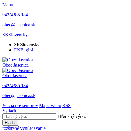
Menu
042/4385 184
obec@jasenica.sk
SK
Slovensky
SK
Slovensky
EN
English
Obec
Jasenica
Obec
Jasenica
042/4385 184
obec@jasenica.sk
Verzia pre seniorov
Mapa webu
RSS
Vytlačiť
Hľadaný výraz
Hľadať
rozšírené vyhľadávanie