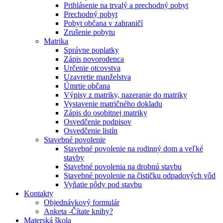
Prihlásenie na trvalý a prechodný pobyt
Prechodný pobyt
Pobyt občana v zahraničí
Zrušenie pobytu
Matrika
Správne poplatky
Zápis novorodenca
Určenie otcovstva
Uzavretie manželstva
Úmrtie občana
Výpisy z matriky, nazeranie do matriky
Vystavenie matričného dokladu
Zápis do osobitnej matriky
Osvedčenie podpisov
Osvedčenie listín
Stavebné povolenie
Stavebné povolenie na rodinný dom a veľké
stavby
Stavebné povolenia na drobnú stavbu
Stavebné povolenie na čističku odpadových vôd
Vyňatie pôdy pod stavbu
Kontakty
Objednávkový formulár
Anketa -Čítate knihy?
Materská škola