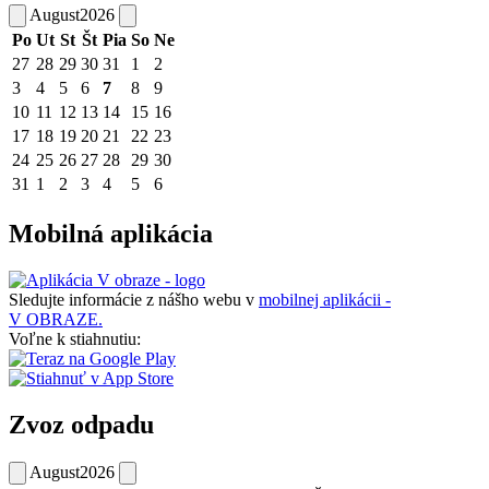
August
2026
Po
Ut
St
Št
Pia
So
Ne
27
28
29
30
31
1
2
3
4
5
6
7
8
9
10
11
12
13
14
15
16
17
18
19
20
21
22
23
24
25
26
27
28
29
30
31
1
2
3
4
5
6
Mobilná aplikácia
Sledujte informácie z nášho webu v
mobilnej aplikácii -
V OBRAZE.
Voľne k stiahnutiu:
Zvoz odpadu
August
2026