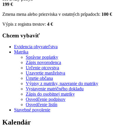
199 €
Zmena mena alebo priezviska v ostatných prípadoch:
100 €
Výpis z registra trestov:
4 €
Chcem vybaviť
Evidencia obyvateľstva
Matrika
Správne poplatky
Zápis novorodenca
Určenie otcovstva
Uzavretie manželstva
Úmrtie občana
Výpisy z matriky, nazeranie do matriky
Vystavenie matričného dokladu
Zápis do osobitnej matriky
Osvedčenie podpisov
Osvedčenie listín
Stavebné povolenie
Kalendár