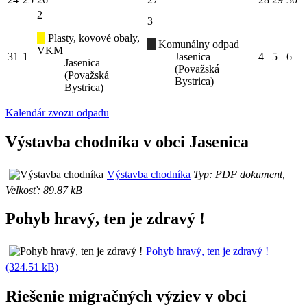
2
3
Plasty, kovové obaly,
Komunálny odpad
VKM
31
1
Jasenica
4
5
6
Jasenica
(Považská
(Považská
Bystrica)
Bystrica)
Kalendár zvozu odpadu
Výstavba chodníka v obci Jasenica
Výstavba chodníka
Typ: PDF dokument,
Velkosť: 89.87 kB
Pohyb hravý, ten je zdravý !
Pohyb hravý, ten je zdravý !
(324.51 kB)
Riešenie migračných výziev v obci