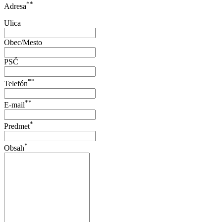
**
Adresa
Ulica
Obec/Mesto
PSČ
**
Telefón
**
E-mail
*
Predmet
*
Obsah