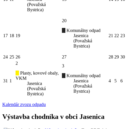
(Považská
Bystrica)
20
Komunálny odpad
17
18
19
Jasenica
21
22
23
(Považská
Bystrica)
24
25
26
27
28
29
30
2
3
Plasty, kovové obaly,
Komunálny odpad
VKM
31
1
Jasenica
4
5
6
Jasenica
(Považská
(Považská
Bystrica)
Bystrica)
Kalendár zvozu odpadu
Výstavba chodníka v obci Jasenica