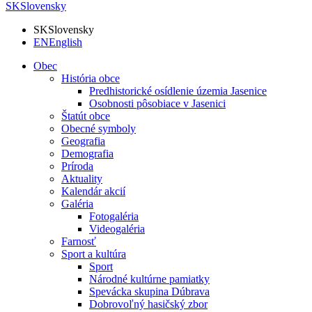
SK
Slovensky
SK
Slovensky
EN
English
Obec
História obce
Predhistorické osídlenie územia Jasenice
Osobnosti pôsobiace v Jasenici
Štatút obce
Obecné symboly
Geografia
Demografia
Príroda
Aktuality
Kalendár akcií
Galéria
Fotogaléria
Videogaléria
Farnosť
Sport a kultúra
Sport
Národné kultúrne pamiatky
Spevácka skupina Dúbrava
Dobrovoľný hasičský zbor