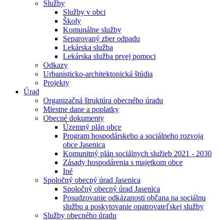
Služby
Služby v obci
Školy
Komunálne služby
Separovaný zber odpadu
Lekárska služba
Lekárska služba prvej pomoci
Odkazy
Urbanisticko-architektonická štúdia
Projekty
Úrad
Organizačná štruktúra obecného úradu
Miestne dane a poplatky
Obecné dokumenty
Územný plán obce
Program hospodárskeho a sociálneho rozvoja
obce Jasenica
Komunitný plán sociálnych služieb 2021 - 2030
Zásady hospodárenia s majetkom obce
Iné
Spoločný obecný úrad Jasenica
Spoločný obecný úrad Jasenica
Posudzovanie odkázanosti občana na sociálnu
službu a poskytovanie opatrovateľskej služby
Služby obecného úradu