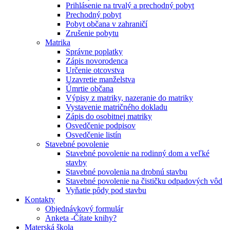
Prihlásenie na trvalý a prechodný pobyt
Prechodný pobyt
Pobyt občana v zahraničí
Zrušenie pobytu
Matrika
Správne poplatky
Zápis novorodenca
Určenie otcovstva
Uzavretie manželstva
Úmrtie občana
Výpisy z matriky, nazeranie do matriky
Vystavenie matričného dokladu
Zápis do osobitnej matriky
Osvedčenie podpisov
Osvedčenie listín
Stavebné povolenie
Stavebné povolenie na rodinný dom a veľké
stavby
Stavebné povolenia na drobnú stavbu
Stavebné povolenie na čističku odpadových vôd
Vyňatie pôdy pod stavbu
Kontakty
Objednávkový formulár
Anketa -Čítate knihy?
Materská škola