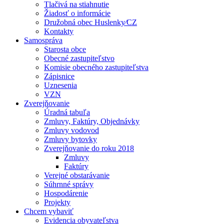
Tlačivá na stiahnutie
Žiadosť o informácie
Družobná obec Huslenky⁄CZ
Kontakty
Samospráva
Starosta obce
Obecné zastupiteľstvo
Komisie obecného zastupiteľstva
Zápisnice
Uznesenia
VZN
Zverejňovanie
Úradná tabuľa
Zmluvy, Faktúry, Objednávky
Zmluvy vodovod
Zmluvy bytovky
Zverejňovanie do roku 2018
Zmluvy
Faktúry
Verejné obstarávanie
Súhrnné správy
Hospodárenie
Projekty
Chcem vybaviť
Evidencia obyvateľstva