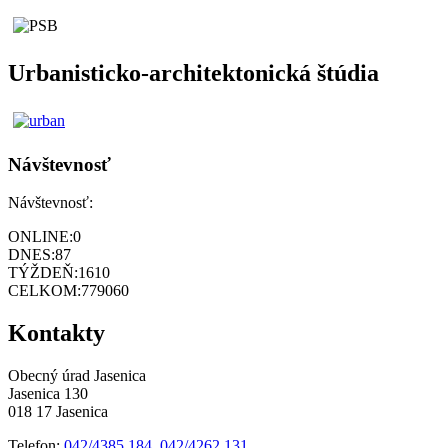
Urbanisticko-architektonická štúdia
Návštevnosť
Návštevnosť:
ONLINE:
0
DNES:
87
TÝŽDEŇ:
1610
CELKOM:
779060
Kontakty
Obecný úrad Jasenica
Jasenica 130
018 17 Jasenica
Telefon:
042/4385 184
,
042/4262 131