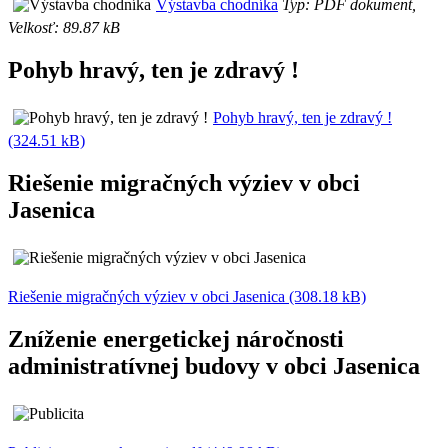
Výstavba chodníka
Typ: PDF dokument,
Velkosť: 89.87 kB
Pohyb hravý, ten je zdravý !
Pohyb hravý, ten je zdravý !
(324.51 kB)
Riešenie migračných výziev v obci
Jasenica
Riešenie migračných výziev v obci Jasenica (308.18 kB)
Zníženie energetickej náročnosti
administratívnej budovy v obci Jasenica