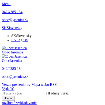
Menu
042/4385 184
obec@jasenica.sk
SK
Slovensky
SK
Slovensky
EN
English
Obec
Jasenica
Obec
Jasenica
042/4385 184
obec@jasenica.sk
Verzia pre seniorov
Mapa webu
RSS
Vytlačiť
Hľadaný výraz
Hľadať
rozšírené vyhľadávanie