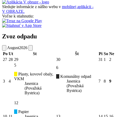
Sledujte informácie z nášho webu v
mobilnej aplikácii -
V OBRAZE.
Voľne k stiahnutiu:
Zvoz odpadu
August
2026
Po
Ut
St
Št
Pi
So
Ne
27
28
29
30
31
1
2
5
6
Plasty, kovové obaly,
Komunálny odpad
VKM
3
4
Jasenica
7
8
9
Jasenica
(Považská
(Považská
Bystrica)
Bystrica)
12
Papier
10
11
Jasenica
13
14
15
16