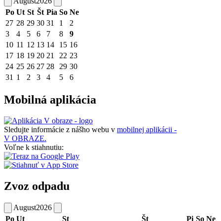
August
2026
Po
Ut
St
Št
Pia
So
Ne
27
28
29
30
31
1
2
3
4
5
6
7
8
9
10
11
12
13
14
15
16
17
18
19
20
21
22
23
24
25
26
27
28
29
30
31
1
2
3
4
5
6
Mobilná aplikácia
Sledujte informácie z nášho webu v
mobilnej aplikácii -
V OBRAZE.
Voľne k stiahnutiu:
Zvoz odpadu
August
2026
Po
Ut
St
Št
Pi
So
Ne