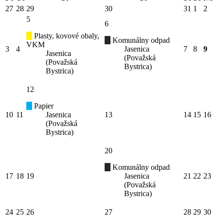
27
28
29
30
31
1
2
5
6
Plasty, kovové obaly,
Komunálny odpad
VKM
3
4
Jasenica
7
8
9
Jasenica
(Považská
(Považská
Bystrica)
Bystrica)
12
Papier
10
11
Jasenica
13
14
15
16
(Považská
Bystrica)
20
Komunálny odpad
17
18
19
Jasenica
21
22
23
(Považská
Bystrica)
24
25
26
27
28
29
30