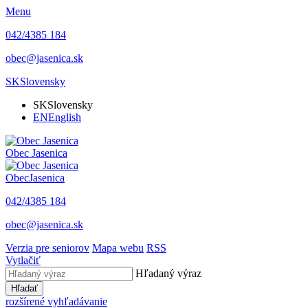
Menu
042/4385 184
obec@jasenica.sk
SK
Slovensky
SK
Slovensky
EN
English
Obec
Jasenica
Obec
Jasenica
042/4385 184
obec@jasenica.sk
Verzia pre seniorov
Mapa webu
RSS
Vytlačiť
Hľadaný výraz
Hľadať
rozšírené vyhľadávanie