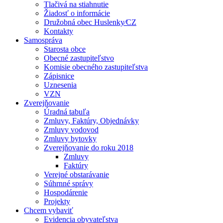
Tlačivá na stiahnutie
Žiadosť o informácie
Družobná obec Huslenky⁄CZ
Kontakty
Samospráva
Starosta obce
Obecné zastupiteľstvo
Komisie obecného zastupiteľstva
Zápisnice
Uznesenia
VZN
Zverejňovanie
Úradná tabuľa
Zmluvy, Faktúry, Objednávky
Zmluvy vodovod
Zmluvy bytovky
Zverejňovanie do roku 2018
Zmluvy
Faktúry
Verejné obstarávanie
Súhrnné správy
Hospodárenie
Projekty
Chcem vybaviť
Evidencia obyvateľstva