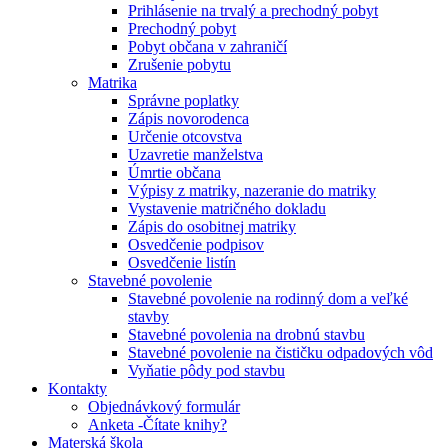
Prihlásenie na trvalý a prechodný pobyt
Prechodný pobyt
Pobyt občana v zahraničí
Zrušenie pobytu
Matrika
Správne poplatky
Zápis novorodenca
Určenie otcovstva
Uzavretie manželstva
Úmrtie občana
Výpisy z matriky, nazeranie do matriky
Vystavenie matričného dokladu
Zápis do osobitnej matriky
Osvedčenie podpisov
Osvedčenie listín
Stavebné povolenie
Stavebné povolenie na rodinný dom a veľké
stavby
Stavebné povolenia na drobnú stavbu
Stavebné povolenie na čističku odpadových vôd
Vyňatie pôdy pod stavbu
Kontakty
Objednávkový formulár
Anketa -Čítate knihy?
Materská škola