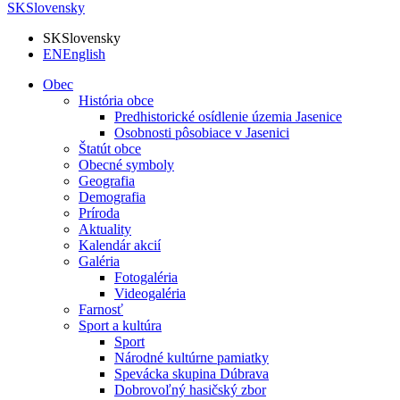
SK
Slovensky
SK
Slovensky
EN
English
Obec
História obce
Predhistorické osídlenie územia Jasenice
Osobnosti pôsobiace v Jasenici
Štatút obce
Obecné symboly
Geografia
Demografia
Príroda
Aktuality
Kalendár akcií
Galéria
Fotogaléria
Videogaléria
Farnosť
Sport a kultúra
Sport
Národné kultúrne pamiatky
Spevácka skupina Dúbrava
Dobrovoľný hasičský zbor