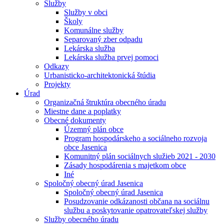
Služby
Služby v obci
Školy
Komunálne služby
Separovaný zber odpadu
Lekárska služba
Lekárska služba prvej pomoci
Odkazy
Urbanisticko-architektonická štúdia
Projekty
Úrad
Organizačná štruktúra obecného úradu
Miestne dane a poplatky
Obecné dokumenty
Územný plán obce
Program hospodárskeho a sociálneho rozvoja
obce Jasenica
Komunitný plán sociálnych služieb 2021 - 2030
Zásady hospodárenia s majetkom obce
Iné
Spoločný obecný úrad Jasenica
Spoločný obecný úrad Jasenica
Posudzovanie odkázanosti občana na sociálnu
službu a poskytovanie opatrovateľskej služby
Služby obecného úradu