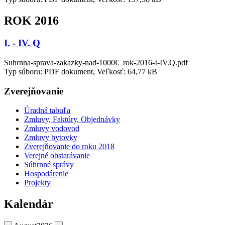
ROK 2016
I. - IV. Q
Suhrnna-sprava-zakazky-nad-1000€_rok-2016-I-IV.Q.pdf
Typ súboru: PDF dokument, Veľkosť: 64,77 kB
Zverejňovanie
Úradná tabuľa
Zmluvy, Faktúry, Objednávky
Zmluvy vodovod
Zmluvy bytovky
Zverejňovanie do roku 2018
Verejné obstarávanie
Súhrnné správy
Hospodárenie
Projekty
Kalendár