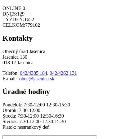
ONLINE:
0
DNES:
129
TÝŽDEŇ:
1652
CELKOM:
779102
Kontakty
Obecný úrad Jasenica
Jasenica 130
018 17 Jasenica
Telefon:
042/4385 184
,
042/4262 131
E-mail:
obec@jasenica.sk
Úradné hodiny
Pondelok: 7:30-12:00 12:30-15:30
Utorok: 7:30-12:00
Streda: 7:30-12:00 12:30-16:30
Štvrtok: 7:30-12:00 12:30-15:30
Piatok: nestránkový deň