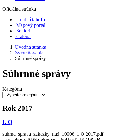
Oficiálna stránka
Úradná tabuľa
Mapový portál
Seniori
Galéria
Úvodná stránka
Zverejňovanie
Súhrnné správy
Súhrnné správy
Kategória
Rok 2017
I. Q
suhrna_sprava_zakazky_nad_1000€_1.Q.2017.pdf
Typ súboru: PDF dokument, Veľkosť: 197,98 kB