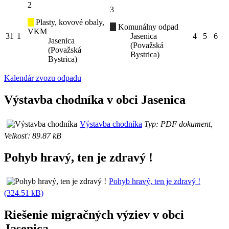
2
3
Plasty, kovové obaly,
Komunálny odpad
VKM
31
1
Jasenica
4
5
6
Jasenica
(Považská
(Považská
Bystrica)
Bystrica)
Kalendár zvozu odpadu
Výstavba chodníka v obci Jasenica
Výstavba chodníka
Typ: PDF dokument,
Velkosť: 89.87 kB
Pohyb hravý, ten je zdravý !
Pohyb hravý, ten je zdravý !
(324.51 kB)
Riešenie migračných výziev v obci
Jasenica