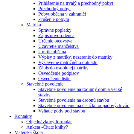
Prihlásenie na trvalý a prechodný pobyt
Prechodný pobyt
Pobyt občana v zahraničí
Zrušenie pobytu
Matrika
Správne poplatky
Zápis novorodenca
Určenie otcovstva
Uzavretie manželstva
Úmrtie občana
Výpisy z matriky, nazeranie do matriky
Vystavenie matričného dokladu
Zápis do osobitnej matriky
Osvedčenie podpisov
Osvedčenie listín
Stavebné povolenie
Stavebné povolenie na rodinný dom a veľké
stavby
Stavebné povolenia na drobnú stavbu
Stavebné povolenie na čističku odpadových vôd
Vyňatie pôdy pod stavbu
Kontakty
Objednávkový formulár
Anketa -Čítate knihy?
Materská škola