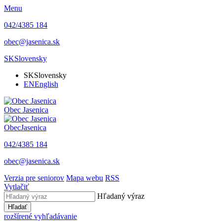
Menu
042/4385 184
obec@jasenica.sk
SK
Slovensky
SK
Slovensky
EN
English
Obec
Jasenica
Obec
Jasenica
042/4385 184
obec@jasenica.sk
Verzia pre seniorov
Mapa webu
RSS
Vytlačiť
Hľadaný výraz
Hľadať
rozšírené vyhľadávanie