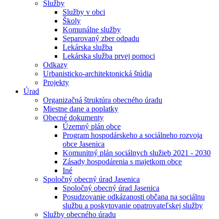
Služby
Služby v obci
Školy
Komunálne služby
Separovaný zber odpadu
Lekárska služba
Lekárska služba prvej pomoci
Odkazy
Urbanisticko-architektonická štúdia
Projekty
Úrad
Organizačná štruktúra obecného úradu
Miestne dane a poplatky
Obecné dokumenty
Územný plán obce
Program hospodárskeho a sociálneho rozvoja
obce Jasenica
Komunitný plán sociálnych služieb 2021 - 2030
Zásady hospodárenia s majetkom obce
Iné
Spoločný obecný úrad Jasenica
Spoločný obecný úrad Jasenica
Posudzovanie odkázanosti občana na sociálnu
službu a poskytovanie opatrovateľskej služby
Služby obecného úradu