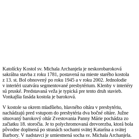
Katolícky Kostol sv. Michala Archanjela je neskorobaroková
sakrálna stavba z roku 1781, postavená na mieste starého kostola
z 13. st. Bol obnovený po roku 1945 a v roku 2002. Jednolodie
v interiéri uzatvára segmentované presbytérium. Klenby v interiéry
sú pruské. Predstavaná veža je typická pre tento druh stavieb.
Vonkajšia fasáda kostola je baroková.
V kostole sa okrem mladšieho, hlavného oltára v presbytériu,
nachádzajú pred vstupom do presbytéria dva bočné oltáre. Južne
situovaný barokový oltár Zvestovania Panny Márie pochádza zo
začiatku 18. storočia. Je to polychromovaná drevorezba, ktorá bola
pôvodne doplnená po stranách sochami svätej Katarína a svätej
Barbory. V nadstavci je umiestnená socha sv. Michala Archanjela.