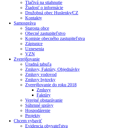
Tlačivá na stiahnutie
Žiadosť o informácie
Družobná obec Huslenky⁄CZ
Kontakty
Samospráva
Starosta obce
Obecné zastupiteľstvo
Komisie obecného zastupiteľstva
Zápisnice
Uznesenia
VZN
Zverejňovanie
Úradná tabuľa
Zmluvy, Faktúry, Objednávky
Zmluvy vodovod
Zmluvy bytovky
Zverejňovanie do roku 2018
Zmluvy
Faktúry
Verejné obstarávanie
Súhrnné správy
Hospodárenie
Projekty
Chcem vybaviť
Evidencia obyvateľstva