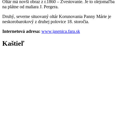
Oltár má novší obraz z r.1860 – Zvestovanie. Je to olejomaľba
na plátne od maliara J. Pergera.
Druhý, severne situovaný oltár Korunovania Panny Márie je
neskorobarokový z druhej polovice 18. storočia.
Internetová adresa:
www.jasenica.fara.sk
Kaštieľ