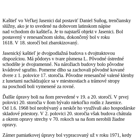
Kaštieľ vo Veľkej Jasenici dal postaviť Daniel Suňog, trenčiansky
slúžny, ako je to uvedené na dobovom latinskom nápise
nad vchodom do kaštieľa. Je to najstarší objekt v Jasenici. Bol
postavený v renesančnom slohu, dokončený bol v roku
1618. V 18. storočí bol zbarokizovaný.
Jasenický kaštieľ je dvojpodlažná budova s dvojtraktovou
dispozíciou. Má pôdorys v tvare písmena L. Pôvodné ústredné
schodište je dvojramenné. Na nárožiach budovy bolo pôvodne
kvádrové sgrafito. Pomerne dlho sa zachovali pôvodné kované
dvere z 1. polovice 17. storočia. Pôvodne renesančné valené klenby
z lunetami nachádzajúce sa v miestnostiach a trámové stropy
na poschodí boli vymenené za rovné.
Ďalšie úpravy boli na ňom prevedené v 19. a 20. storočí. V prvej
polovici 20. storočia v ňom bývalo niekoľko rodín z Jasenice.
Od 1.6. 1968 bol neobývaný a neskôr ho využívali ako hospodárske
skladové priestory. V 2. polovici 20. storočia však budova chátrala
a okrem opravy strechy v 70. rokoch sa na ňom nerobili žiadne
opravy.
Zámer pamiatkovej úpravy bol vypracovaný už v roku 1971, kedy