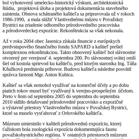
bol vyhotovený umelecko-historický výskum, architektonická
štúdia, projektová úloha a projektová dokumentácia stavebného
zaistenia. Obnova schátraného kaštieľa sa pripravovala už v rokoch
1986-1990, a mala slúžiť Vlastivednému múzeu v Považskej
Bystrici na zriadenie odborného prírodovedného pracoviska
a prírodovedeckej expozície. Rekonštrukcia sa však nekonala.
Až v roku 2004 obec Jasenica získala financie z európskych
predvstupového finančného fondu SAPARD a kaštieľ prešiel
komplexnou rekonštrukciou. Takto obnovený kaštieľ bol slávnostne
otvorený pre verejnosť 4. septembra 200. Po slávnostnej svätej omši
šiel od kostola sprievod ku kaštieľu, pred ktorým starostka Ing. Táňa
Kňažková predniesla príhovor. Budovu kaštieľa následne posvätil
správca farnosti Mgr. Anton Kubica.
Kaštieľ sa však nemohol využívať na komerčné účely a po dobu
piatich rokov musel byť využívaný k verejno-prospešným účelom.
Preto v ňom od septembra 2005 do septembra do septembra
2010 sídlilo detašované prírodovedné pracovisko a expozičné
a výstavné priestory Vlastivedného múzea v Považskej Bystrici,
ktoré sa muselo vysťahovať z Orlovského kaštieľa.
Múzeum umiestnilo v kaštieli prírodovednú expozíciu, ktorej
ťažiskom bola zoologická expozícia dokumentujúca faunu
považskobystrického regiónu. V ostatných priestoroch múzeum