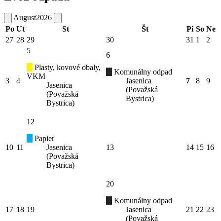
August
2026
Po
Ut
St
Št
Pi
So
Ne
27
28
29
30
31
1
2
5
6
Plasty, kovové obaly,
Komunálny odpad
VKM
3
4
Jasenica
7
8
9
Jasenica
(Považská
(Považská
Bystrica)
Bystrica)
12
Papier
10
11
Jasenica
13
14
15
16
(Považská
Bystrica)
20
Komunálny odpad
17
18
19
Jasenica
21
22
23
(Považská