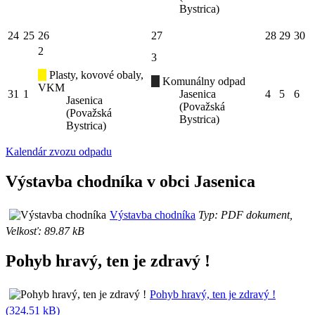
Bystrica)
24
25
26
27
28
29
30
2
3
Plasty, kovové obaly,
Komunálny odpad
VKM
31
1
Jasenica
4
5
6
Jasenica
(Považská
(Považská
Bystrica)
Bystrica)
Kalendár zvozu odpadu
Výstavba chodníka v obci Jasenica
Výstavba chodníka
Typ: PDF dokument,
Velkosť: 89.87 kB
Pohyb hravý, ten je zdravý !
Pohyb hravý, ten je zdravý !
(324.51 kB)