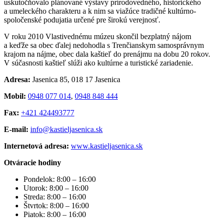
uskutočňovalo plánované výstavy prírodovedného, historického
a umeleckého charakteru a k nim sa viažúce tradičné kultúrno-
spoločenské podujatia určené pre širokú verejnosť.
V roku 2010 Vlastivednému múzeu skončil bezplatný nájom
a keďže sa obec ďalej nedohodla s Trenčianskym samosprávnym
krajom na nájme, obec dala kaštieľ do prenájmu na dobu 20 rokov.
V súčasnosti kaštieľ slúži ako kultúrne a turistické zariadenie.
Adresa:
Jasenica 85, 018 17 Jasenica
Mobil:
0948 077 014
,
0948 848 444
Fax:
+421 424493777
E-mail:
info@kastieljasenica.sk
Internetová adresa:
www.kastieljasenica.sk
Otváracie hodiny
Pondelok: 8:00 – 16:00
Utorok: 8:00 – 16:00
Streda: 8:00 – 16:00
Štvrtok: 8:00 – 16:00
Piatok: 8:00 – 16:00