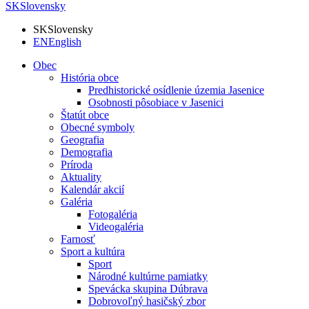
SK
Slovensky
SK
Slovensky
EN
English
Obec
História obce
Predhistorické osídlenie územia Jasenice
Osobnosti pôsobiace v Jasenici
Štatút obce
Obecné symboly
Geografia
Demografia
Príroda
Aktuality
Kalendár akcií
Galéria
Fotogaléria
Videogaléria
Farnosť
Sport a kultúra
Sport
Národné kultúrne pamiatky
Spevácka skupina Dúbrava
Dobrovoľný hasičský zbor