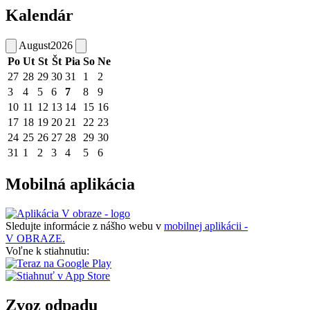
Kalendár
August
2026
Po
Ut
St
Št
Pia
So
Ne
27
28
29
30
31
1
2
3
4
5
6
7
8
9
10
11
12
13
14
15
16
17
18
19
20
21
22
23
24
25
26
27
28
29
30
31
1
2
3
4
5
6
Mobilná aplikácia
Sledujte informácie z nášho webu v
mobilnej aplikácii -
V OBRAZE.
Voľne k stiahnutiu:
Zvoz odpadu