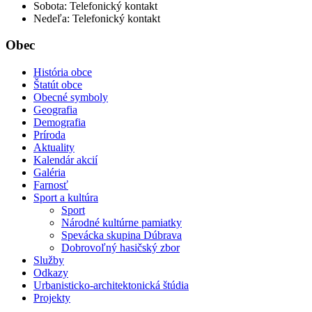
Sobota: Telefonický kontakt
Nedeľa: Telefonický kontakt
Obec
História obce
Štatút obce
Obecné symboly
Geografia
Demografia
Príroda
Aktuality
Kalendár akcií
Galéria
Farnosť
Sport a kultúra
Sport
Národné kultúrne pamiatky
Spevácka skupina Dúbrava
Dobrovoľný hasičský zbor
Služby
Odkazy
Urbanisticko-architektonická štúdia
Projekty