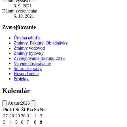
Dátum vystavenia:
8. 9. 2021
Dátum zverejnenia:
6. 10. 2021
Zverejňovanie
Úradná tabuľa
Zmluvy, Faktúry, Objednávky
Zmluvy vodovod
Zmluvy bytovky
Zverejňovanie do roku 2018
Verejné obstarávanie
Súhrnné správy
Hospodárenie
Projekty
Kalendár
August
2026
Po
Ut
St
Št
Pia
So
Ne
27
28
29
30
31
1
2
3
4
5
6
7
8
9