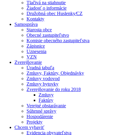
Tlačivá na stiahnutie
Žiadosť o informácie
Družobná obec Huslenky⁄CZ
Kontakty
Samospráva
Starosta obce
Obecné zastupiteľstvo
Komisie obecného zastupiteľstva
Zápisnice
Uznesenia
VZN
Zverejňovanie
Úradná tabuľa
Zmluvy, Faktúry, Objednávky
Zmluvy vodovod
Zmluvy bytovky
Zverejňovanie do roku 2018
Zmluvy
Faktúry
Verejné obstarávanie
Súhrnné správy
Hospodárenie
Projekty
Chcem vybaviť
Evidencia obyvateľstva