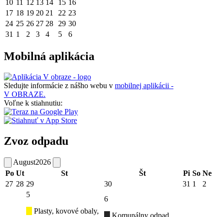
10
11
12
13
14
15
16
17
18
19
20
21
22
23
24
25
26
27
28
29
30
31
1
2
3
4
5
6
Mobilná aplikácia
Sledujte informácie z nášho webu v
mobilnej aplikácii -
V OBRAZE.
Voľne k stiahnutiu:
Zvoz odpadu
August
2026
Po
Ut
St
Št
Pi
So
Ne
27
28
29
30
31
1
2
5
6
Plasty, kovové obaly,
Komunálny odpad