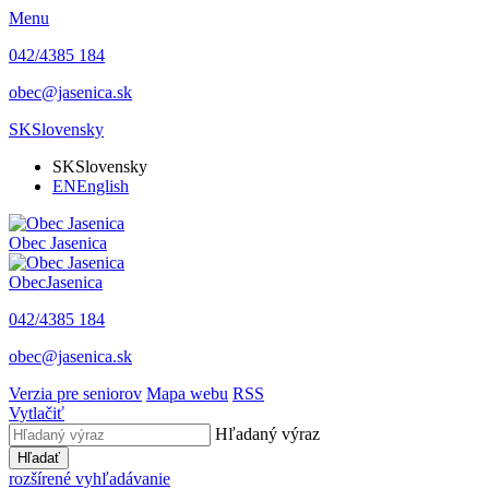
Menu
042/4385 184
obec@jasenica.sk
SK
Slovensky
SK
Slovensky
EN
English
Obec
Jasenica
Obec
Jasenica
042/4385 184
obec@jasenica.sk
Verzia pre seniorov
Mapa webu
RSS
Vytlačiť
Hľadaný výraz
Hľadať
rozšírené vyhľadávanie