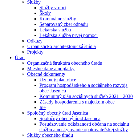
Služby
Služby v obci
Školy
Komunálne služby
Separovaný zber odpadu
Lekárska služba
Lekárska služba prvej pomoci
Odkazy
Urbanisticko-architektonická štúdia
Projekty
Úrad
Organizačná štruktúra obecného úradu
Miestne dane a poplatky
Obecné dokumenty
Územný plán obce
Program hospodárskeho a sociálneho rozvoja
obce Jasenica
Komunitný plán sociálnych služieb 2021 - 2030
Zásady hospodárenia s majetkom obce
Iné
Spoločný obecný úrad Jasenica
Spoločný obecný úrad Jasenica
Posudzovanie odkázanosti občana na sociálnu
službu a poskytovanie opatrovateľskej služby
Služby obecného úradu