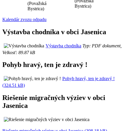
(Považská
(Považská
Bystrica)
Bystrica)
Kalendár zvozu odpadu
Výstavba chodníka v obci Jasenica
Výstavba chodníka
Typ: PDF dokument,
Velkosť: 89.87 kB
Pohyb hravý, ten je zdravý !
Pohyb hravý, ten je zdravý !
(324.51 kB)
Riešenie migračných výziev v obci
Jasenica
Riešenie migračných výziev v obci Jasenica (308.18 kB)