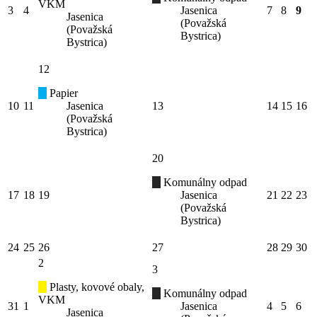
VKM
3
4
Jasenica
7
8
9
Jasenica
(Považská
(Považská
Bystrica)
Bystrica)
12
Papier
10
11
Jasenica
13
14
15
16
(Považská
Bystrica)
20
Komunálny odpad
17
18
19
Jasenica
21
22
23
(Považská
Bystrica)
24
25
26
27
28
29
30
2
3
Plasty, kovové obaly,
Komunálny odpad
VKM
31
1
Jasenica
4
5
6
Jasenica