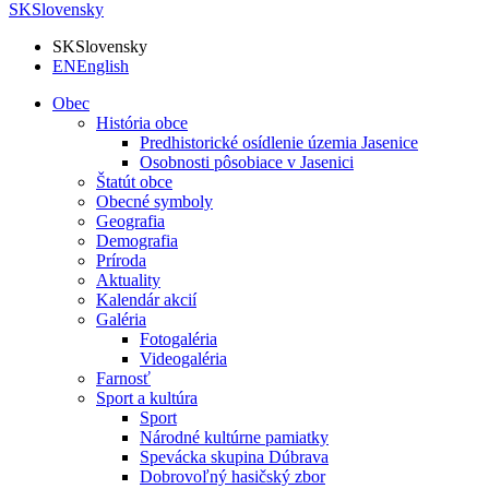
SK
Slovensky
SK
Slovensky
EN
English
Obec
História obce
Predhistorické osídlenie územia Jasenice
Osobnosti pôsobiace v Jasenici
Štatút obce
Obecné symboly
Geografia
Demografia
Príroda
Aktuality
Kalendár akcií
Galéria
Fotogaléria
Videogaléria
Farnosť
Sport a kultúra
Sport
Národné kultúrne pamiatky
Spevácka skupina Dúbrava
Dobrovoľný hasičský zbor