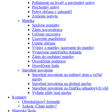
Prihlásenie na trvalý a prechodný pobyt
Prechodný pobyt
Pobyt občana v zahraničí
Zrušenie pobytu
Matrika
Správne poplatky
Zápis novorodenca
Určenie otcovstva
Uzavretie manželstva
Úmrtie občana
Výpisy z matriky, nazeranie do matriky
Vystavenie matričného dokladu
Zápis do osobitnej matriky
Osvedčenie podpisov
Osvedčenie listín
Stavebné povolenie
Stavebné povolenie na rodinný dom a veľké
stavby
Stavebné povolenia na drobnú stavbu
Stavebné povolenie na čističku odpadových vôd
Vyňatie pôdy pod stavbu
Kontakty
Objednávkový formulár
Anketa -Čítate knihy?
Materská škola