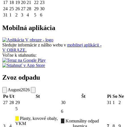
17
18
19
20
21
22
23
24
25
26
27
28
29
30
31
1
2
3
4
5
6
Mobilná aplikácia
Sledujte informácie z nášho webu v
mobilnej aplikácii -
V OBRAZE.
Voľne k stiahnutiu:
Zvoz odpadu
August
2026
Po
Ut
St
Št
Pi
So
Ne
27
28
29
30
31
1
2
5
6
Plasty, kovové obaly,
Komunálny odpad
VKM
3
4
Jasenica
7
8
9