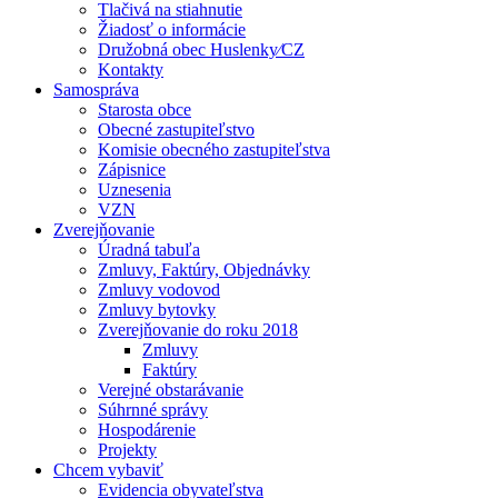
Tlačivá na stiahnutie
Žiadosť o informácie
Družobná obec Huslenky⁄CZ
Kontakty
Samospráva
Starosta obce
Obecné zastupiteľstvo
Komisie obecného zastupiteľstva
Zápisnice
Uznesenia
VZN
Zverejňovanie
Úradná tabuľa
Zmluvy, Faktúry, Objednávky
Zmluvy vodovod
Zmluvy bytovky
Zverejňovanie do roku 2018
Zmluvy
Faktúry
Verejné obstarávanie
Súhrnné správy
Hospodárenie
Projekty
Chcem vybaviť
Evidencia obyvateľstva