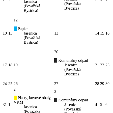
Jasenica
(Považská
(Považská
Bystrica)
Bystrica)
12
Papier
10
11
Jasenica
13
14
15
16
(Považská
Bystrica)
20
Komunálny odpad
17
18
19
Jasenica
21
22
23
(Považská
Bystrica)
24
25
26
27
28
29
30
2
3
Plasty, kovové obaly,
Komunálny odpad
VKM
31
1
Jasenica
4
5
6
Jasenica
(Považská
(Považská