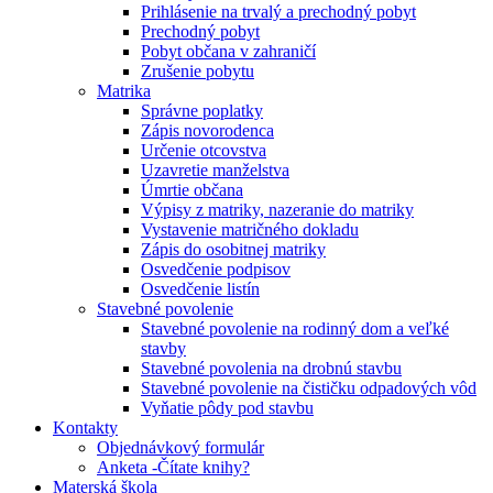
Prihlásenie na trvalý a prechodný pobyt
Prechodný pobyt
Pobyt občana v zahraničí
Zrušenie pobytu
Matrika
Správne poplatky
Zápis novorodenca
Určenie otcovstva
Uzavretie manželstva
Úmrtie občana
Výpisy z matriky, nazeranie do matriky
Vystavenie matričného dokladu
Zápis do osobitnej matriky
Osvedčenie podpisov
Osvedčenie listín
Stavebné povolenie
Stavebné povolenie na rodinný dom a veľké
stavby
Stavebné povolenia na drobnú stavbu
Stavebné povolenie na čističku odpadových vôd
Vyňatie pôdy pod stavbu
Kontakty
Objednávkový formulár
Anketa -Čítate knihy?
Materská škola