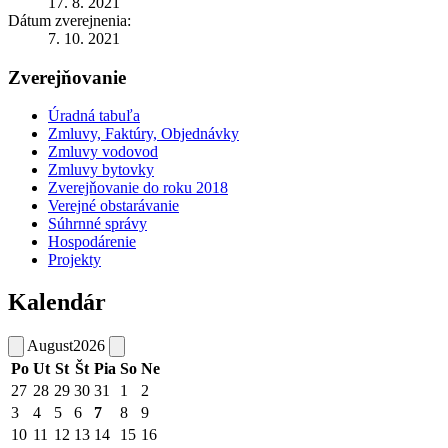
17. 8. 2021
Dátum zverejnenia:
7. 10. 2021
Zverejňovanie
Úradná tabuľa
Zmluvy, Faktúry, Objednávky
Zmluvy vodovod
Zmluvy bytovky
Zverejňovanie do roku 2018
Verejné obstarávanie
Súhrnné správy
Hospodárenie
Projekty
Kalendár
August
2026
Po
Ut
St
Št
Pia
So
Ne
27
28
29
30
31
1
2
3
4
5
6
7
8
9
10
11
12
13
14
15
16