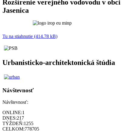
Rozšírenie verejného vodovodu v obci
Jasenica
Tu na stiahnutie (414.78 kB)
Urbanisticko-architektonická štúdia
Návštevnosť
Návštevnosť:
ONLINE:
1
DNES:
217
TÝŽDEŇ:
1255
CELKOM:
778705