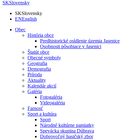
SK
Slovensky
SK
Slovensky
EN
English
Obec
História obce
Predhistorické osídlenie územia Jasenice
Osobnosti pôsobiace v Jasenici
Štatút obce
Obecné symboly
Geografia
Demografia
Príroda
Aktuality
Kalendár akcií
Galéria
Fotogaléria
Videogaléria
Farnosť
Sport a kultúra
Sport
Národné kultúrne pamiatky
Spevácka skupina Dúbrava
Dobrovoľný hasičský zbor