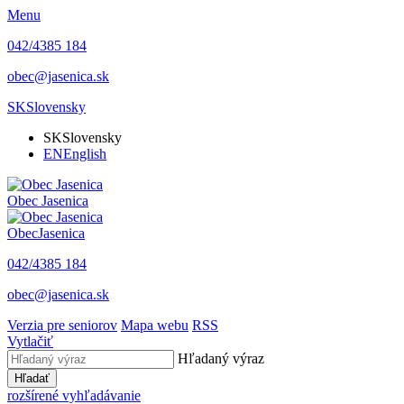
Menu
042/4385 184
obec@jasenica.sk
SK
Slovensky
SK
Slovensky
EN
English
Obec
Jasenica
Obec
Jasenica
042/4385 184
obec@jasenica.sk
Verzia pre seniorov
Mapa webu
RSS
Vytlačiť
Hľadaný výraz
Hľadať
rozšírené vyhľadávanie