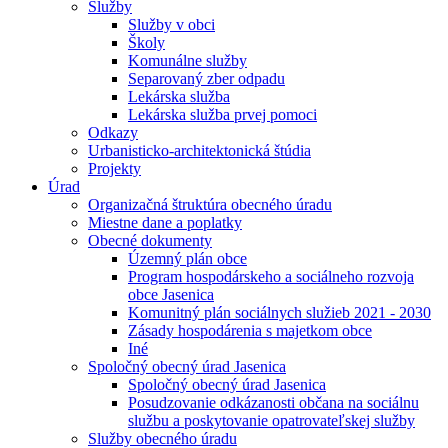
Služby
Služby v obci
Školy
Komunálne služby
Separovaný zber odpadu
Lekárska služba
Lekárska služba prvej pomoci
Odkazy
Urbanisticko-architektonická štúdia
Projekty
Úrad
Organizačná štruktúra obecného úradu
Miestne dane a poplatky
Obecné dokumenty
Územný plán obce
Program hospodárskeho a sociálneho rozvoja
obce Jasenica
Komunitný plán sociálnych služieb 2021 - 2030
Zásady hospodárenia s majetkom obce
Iné
Spoločný obecný úrad Jasenica
Spoločný obecný úrad Jasenica
Posudzovanie odkázanosti občana na sociálnu
službu a poskytovanie opatrovateľskej služby
Služby obecného úradu