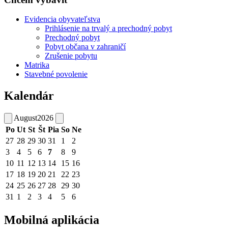
Evidencia obyvateľstva
Prihlásenie na trvalý a prechodný pobyt
Prechodný pobyt
Pobyt občana v zahraničí
Zrušenie pobytu
Matrika
Stavebné povolenie
Kalendár
August
2026
Po
Ut
St
Št
Pia
So
Ne
27
28
29
30
31
1
2
3
4
5
6
7
8
9
10
11
12
13
14
15
16
17
18
19
20
21
22
23
24
25
26
27
28
29
30
31
1
2
3
4
5
6
Mobilná aplikácia