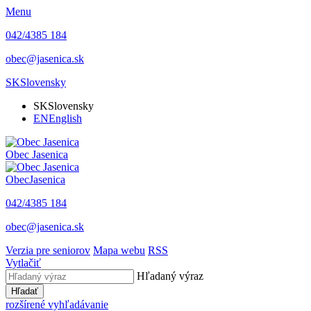
Menu
042/4385 184
obec@jasenica.sk
SK
Slovensky
SK
Slovensky
EN
English
Obec
Jasenica
Obec
Jasenica
042/4385 184
obec@jasenica.sk
Verzia pre seniorov
Mapa webu
RSS
Vytlačiť
Hľadaný výraz
Hľadať
rozšírené vyhľadávanie