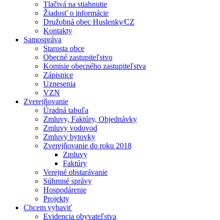
Tlačivá na stiahnutie
Žiadosť o informácie
Družobná obec Huslenky⁄CZ
Kontakty
Samospráva
Starosta obce
Obecné zastupiteľstvo
Komisie obecného zastupiteľstva
Zápisnice
Uznesenia
VZN
Zverejňovanie
Úradná tabuľa
Zmluvy, Faktúry, Objednávky
Zmluvy vodovod
Zmluvy bytovky
Zverejňovanie do roku 2018
Zmluvy
Faktúry
Verejné obstarávanie
Súhrnné správy
Hospodárenie
Projekty
Chcem vybaviť
Evidencia obyvateľstva