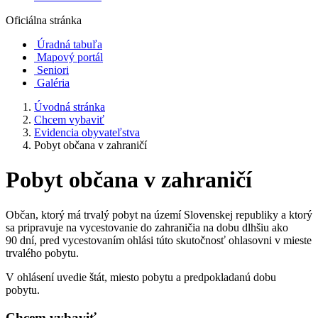
Oficiálna stránka
Úradná tabuľa
Mapový portál
Seniori
Galéria
Úvodná stránka
Chcem vybaviť
Evidencia obyvateľstva
Pobyt občana v zahraničí
Pobyt občana v zahraničí
Občan, ktorý má trvalý pobyt na území Slovenskej republiky a ktorý
sa pripravuje na vycestovanie do zahraničia na dobu dlhšiu ako
90 dní, pred vycestovaním ohlási túto skutočnosť ohlasovni v mieste
trvalého pobytu.
V ohlásení uvedie štát, miesto pobytu a predpokladanú dobu
pobytu.
Chcem vybaviť