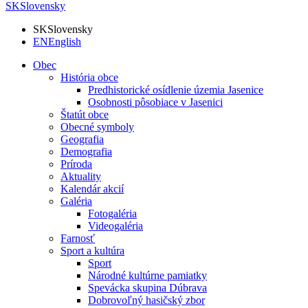
SK
Slovensky
SK
Slovensky
EN
English
Obec
História obce
Predhistorické osídlenie územia Jasenice
Osobnosti pôsobiace v Jasenici
Štatút obce
Obecné symboly
Geografia
Demografia
Príroda
Aktuality
Kalendár akcií
Galéria
Fotogaléria
Videogaléria
Farnosť
Sport a kultúra
Sport
Národné kultúrne pamiatky
Spevácka skupina Dúbrava
Dobrovoľný hasičský zbor