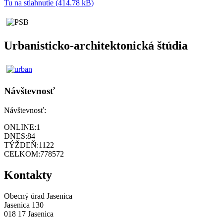
Tu na stiahnutie (414.78 kB)
Urbanisticko-architektonická štúdia
Návštevnosť
Návštevnosť:
ONLINE:
1
DNES:
84
TÝŽDEŇ:
1122
CELKOM:
778572
Kontakty
Obecný úrad Jasenica
Jasenica 130
018 17 Jasenica