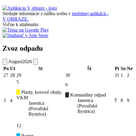
Sledujte informácie z nášho webu v
mobilnej aplikácii -
V OBRAZE.
Voľne k stiahnutiu:
Zvoz odpadu
August
2026
Po
Ut
St
Št
Pi
So
Ne
27
28
29
30
31
1
2
5
6
Plasty, kovové obaly,
Komunálny odpad
VKM
3
4
Jasenica
7
8
9
Jasenica
(Považská
(Považská
Bystrica)
Bystrica)
12
Papier