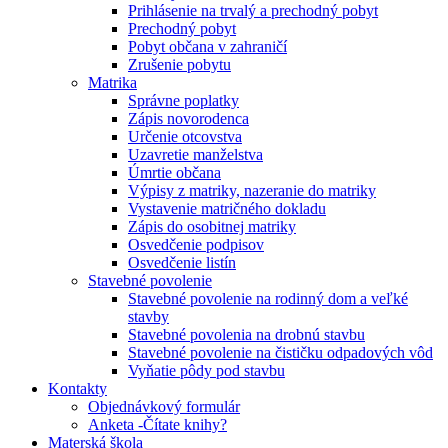
Prihlásenie na trvalý a prechodný pobyt
Prechodný pobyt
Pobyt občana v zahraničí
Zrušenie pobytu
Matrika
Správne poplatky
Zápis novorodenca
Určenie otcovstva
Uzavretie manželstva
Úmrtie občana
Výpisy z matriky, nazeranie do matriky
Vystavenie matričného dokladu
Zápis do osobitnej matriky
Osvedčenie podpisov
Osvedčenie listín
Stavebné povolenie
Stavebné povolenie na rodinný dom a veľké
stavby
Stavebné povolenia na drobnú stavbu
Stavebné povolenie na čističku odpadových vôd
Vyňatie pôdy pod stavbu
Kontakty
Objednávkový formulár
Anketa -Čítate knihy?
Materská škola