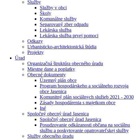
Služby
Služby v obci
Školy
Komunálne služby
Separovaný zber odpadu
Lekárska služba
Lekárska služba prvej pomoci
Odkazy
Urbanisticko-architektonická štúdia
Projekty
Úrad
Organizačná štruktúra obecného úradu
Miestne dane a poplatky
Obecné dokumenty
Územný plán obce
Program hospodárskeho a sociálneho rozvoja
obce Jasenica
Komunitný plán sociálnych služieb 2021 - 2030
Zásady hospodárenia s majetkom obce
Iné
Spoločný obecný úrad Jasenica
Spoločný obecný úrad Jasenica
Posudzovanie odkázanosti občana na sociálnu
službu a poskytovanie opatrovateľskej služby
Služby obecného úradu