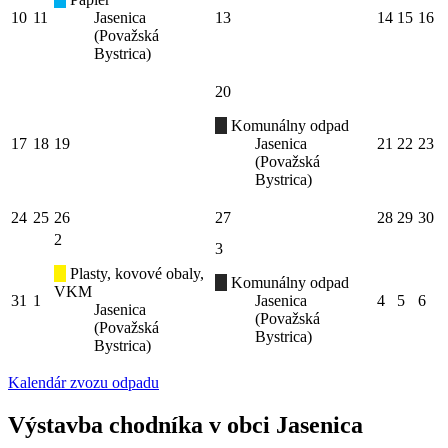
10
11
Jasenica
13
14
15
16
(Považská
Bystrica)
20
Komunálny odpad
17
18
19
Jasenica
21
22
23
(Považská
Bystrica)
24
25
26
27
28
29
30
2
3
Plasty, kovové obaly,
Komunálny odpad
VKM
31
1
Jasenica
4
5
6
Jasenica
(Považská
(Považská
Bystrica)
Bystrica)
Kalendár zvozu odpadu
Výstavba chodníka v obci Jasenica