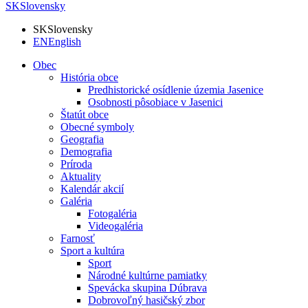
SK
Slovensky
SK
Slovensky
EN
English
Obec
História obce
Predhistorické osídlenie územia Jasenice
Osobnosti pôsobiace v Jasenici
Štatút obce
Obecné symboly
Geografia
Demografia
Príroda
Aktuality
Kalendár akcií
Galéria
Fotogaléria
Videogaléria
Farnosť
Sport a kultúra
Sport
Národné kultúrne pamiatky
Spevácka skupina Dúbrava
Dobrovoľný hasičský zbor