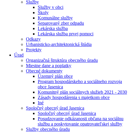
Služby
Služby v obci
Školy
Komunálne služby
Separovaný zber odpadu
Lekárska služba
Lekárska služba prvej pomoci
Odkazy
Urbanisticko-architektonická štúdia
Projekty
Úrad
Organizačná štruktúra obecného úradu
Miestne dane a poplatky
Obecné dokumenty
Územný plán obce
Program hospodárskeho a sociálneho rozvoja
obce Jasenica
Komunitný plán sociálnych služieb 2021 - 2030
Zásady hospodárenia s majetkom obce
Iné
Spoločný obecný úrad Jasenica
Spoločný obecný úrad Jasenica
Posudzovanie odkázanosti občana na sociálnu
službu a poskytovanie opatrovateľskej služby
Služby obecného úradu