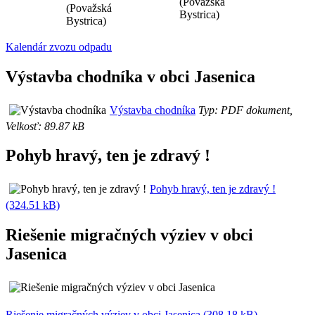
(Považská
(Považská
Bystrica)
Bystrica)
Kalendár zvozu odpadu
Výstavba chodníka v obci Jasenica
Výstavba chodníka
Typ: PDF dokument,
Velkosť: 89.87 kB
Pohyb hravý, ten je zdravý !
Pohyb hravý, ten je zdravý !
(324.51 kB)
Riešenie migračných výziev v obci
Jasenica
Riešenie migračných výziev v obci Jasenica (308.18 kB)