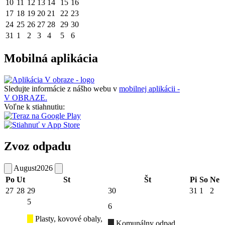
10
11
12
13
14
15
16
17
18
19
20
21
22
23
24
25
26
27
28
29
30
31
1
2
3
4
5
6
Mobilná aplikácia
Sledujte informácie z nášho webu v
mobilnej aplikácii -
V OBRAZE.
Voľne k stiahnutiu:
Zvoz odpadu
August
2026
Po
Ut
St
Št
Pi
So
Ne
27
28
29
30
31
1
2
5
6
Plasty, kovové obaly,
Komunálny odpad