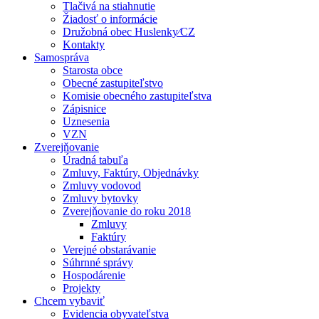
Tlačivá na stiahnutie
Žiadosť o informácie
Družobná obec Huslenky⁄CZ
Kontakty
Samospráva
Starosta obce
Obecné zastupiteľstvo
Komisie obecného zastupiteľstva
Zápisnice
Uznesenia
VZN
Zverejňovanie
Úradná tabuľa
Zmluvy, Faktúry, Objednávky
Zmluvy vodovod
Zmluvy bytovky
Zverejňovanie do roku 2018
Zmluvy
Faktúry
Verejné obstarávanie
Súhrnné správy
Hospodárenie
Projekty
Chcem vybaviť
Evidencia obyvateľstva