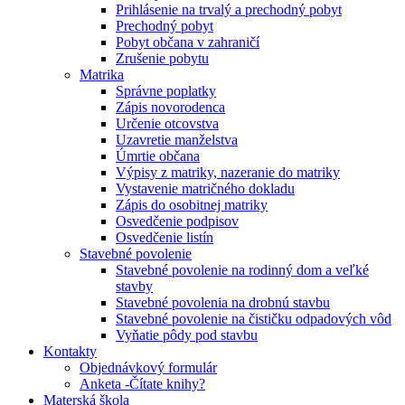
Prihlásenie na trvalý a prechodný pobyt
Prechodný pobyt
Pobyt občana v zahraničí
Zrušenie pobytu
Matrika
Správne poplatky
Zápis novorodenca
Určenie otcovstva
Uzavretie manželstva
Úmrtie občana
Výpisy z matriky, nazeranie do matriky
Vystavenie matričného dokladu
Zápis do osobitnej matriky
Osvedčenie podpisov
Osvedčenie listín
Stavebné povolenie
Stavebné povolenie na rodinný dom a veľké
stavby
Stavebné povolenia na drobnú stavbu
Stavebné povolenie na čističku odpadových vôd
Vyňatie pôdy pod stavbu
Kontakty
Objednávkový formulár
Anketa -Čítate knihy?
Materská škola