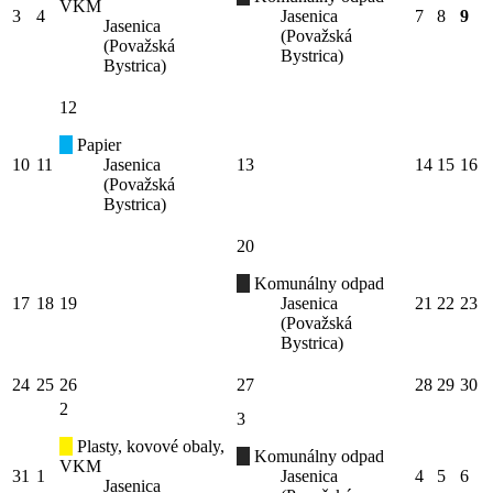
VKM
3
4
Jasenica
7
8
9
Jasenica
(Považská
(Považská
Bystrica)
Bystrica)
12
Papier
10
11
Jasenica
13
14
15
16
(Považská
Bystrica)
20
Komunálny odpad
17
18
19
Jasenica
21
22
23
(Považská
Bystrica)
24
25
26
27
28
29
30
2
3
Plasty, kovové obaly,
Komunálny odpad
VKM
31
1
Jasenica
4
5
6
Jasenica