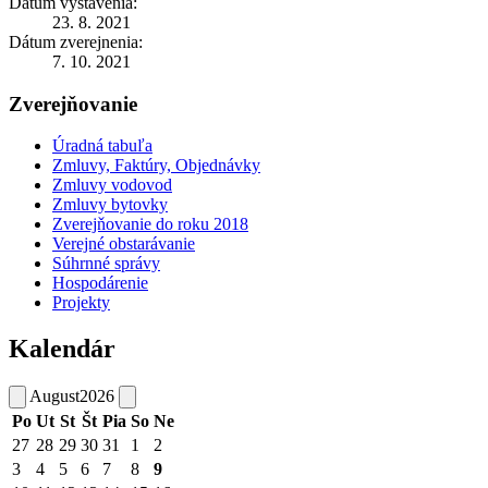
Dátum vystavenia:
23. 8. 2021
Dátum zverejnenia:
7. 10. 2021
Zverejňovanie
Úradná tabuľa
Zmluvy, Faktúry, Objednávky
Zmluvy vodovod
Zmluvy bytovky
Zverejňovanie do roku 2018
Verejné obstarávanie
Súhrnné správy
Hospodárenie
Projekty
Kalendár
August
2026
Po
Ut
St
Št
Pia
So
Ne
27
28
29
30
31
1
2
3
4
5
6
7
8
9