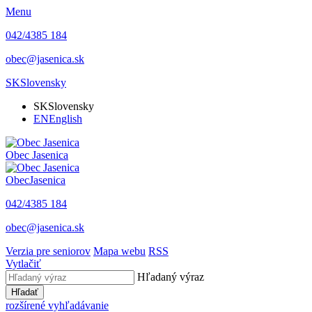
Menu
042/4385 184
obec@jasenica.sk
SK
Slovensky
SK
Slovensky
EN
English
Obec
Jasenica
Obec
Jasenica
042/4385 184
obec@jasenica.sk
Verzia pre seniorov
Mapa webu
RSS
Vytlačiť
Hľadaný výraz
Hľadať
rozšírené vyhľadávanie