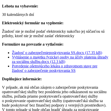
Lehota na vybavenie:
30 kalendárnych dní
Elektronický formulár na vyplnenie:
Žiadosť nie je možné podať elektronicky nakoľko jej súčasťou sú
prílohy, ktoré nie je možné zaslať elektronicky
Formuláre na prevzatie a vytlačenie:
Žiadosť o zabezpečenieposkytovania SS.docx (17.35 kB)
Vyhlásenie o majetku fyzickej osoby na účely platenia úhrady
za sociálnu službu.docx (12.3 kB)
Potvrdenie ošetrujúceho lekára o zdravotnom stave pre
žiadosť o zabezpečenie poskytovania SS
Doplňujúce informácie:
V prípade, ak má občan záujem o zabezpečenie poskytovania
opatrovateľskej služby bez posúdenia jeho odkázanosti na sociálnu
službu, požiada priamo poskytovateľa opatrovateľskej služby
o poskytovanie opatrovateľskej služby (opatrovateľská služba sa
bude poskytovať bez finančnej podpory z verejných prostriedkov).
V tomto prípade si bude občan hradiť úhradu za poskytovanie