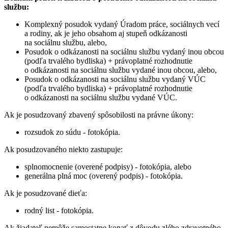
službu:
Komplexný posudok vydaný Úradom práce, sociálnych vecí
a rodiny, ak je jeho obsahom aj stupeň odkázanosti
na sociálnu službu, alebo,
Posudok o odkázanosti na sociálnu službu vydaný inou obcou
(podľa trvalého bydliska) + právoplatné rozhodnutie
o odkázanosti na sociálnu službu vydané inou obcou, alebo,
Posudok o odkázanosti na sociálnu službu vydaný VÚC
(podľa trvalého bydliska) + právoplatné rozhodnutie
o odkázanosti na sociálnu službu vydané VÚC.
Ak je posudzovaný zbavený spôsobilosti na právne úkony:
rozsudok zo súdu - fotokópia.
Ak posudzovaného niekto zastupuje:
splnomocnenie (overené podpisy) - fotokópia, alebo
generálna plná moc (overený podpis) - fotokópia.
Ak je posudzované dieťa:
rodný list - fotokópia.
Ak žiadateľ nemôže samostatne konať z dôvodu zlého zdravotného