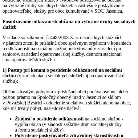
na vybrané druhy sociálnych služieb a zastrešuje poskytovanie
opatrovateľskej služby pre obce kumulované v SOU Jasenica.
Posudzovanie odkázanosti občana na vybrané druhy sociálnych
služieb
V súlade so zákonom č. 448/2008 Z. z. o sociálnych službách
v platnom znení je príslušná obec správnym orgánom v konaniach
o odkázanosti na sociálnu službu poskytovanú v zariadení pre
seniorov, zariadení opatrovateľskej služby, dennom stacionári
a na opatrovateľskú službu.
1) Postup pri konaní o posúdenie odkázanosti na sociálnu
službu
(v zariadeniach sociálnych služieb aj na opatrovateľskú
službu)
:
Občan s trvalým pobytom v príslušnej obci podáva osobne alebo
poštou priamo na Spoločný obecný úrad v Jasenici so sídlom
v Považskej Bystrici - oddelenie sociálnych služieb alebo na obec,
kde má trvalý pobyt, nasledovné tlačivá:
Žiadosť o posúdenie odkázanosti
na sociálnu službu -
vypĺňa občan (v žiadosti zaškrtne druh sociálnej služby
a formu sociálnej služby)
Potvrdenie poskytovateľa zdravotnej starostlivosti o