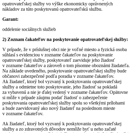
opatrovateľskej služby vo výške ekonomicky oprávnených
nákladov za túto poskytovanú opatrovateľskú službu.
Garant:
oddelenie sociálnych služieb
2) Zoznam čakateľov na poskytovanie opatrovateľskej služby:
V prípade, že v príslušnej obci nie je voľné miesto a fyzická osoba
súhlasí s evidenciou v zozname čakateľov na poskytovanie
opatrovateľskej služby, poskytovateľ zaeviduje jeho žiadosť
v zozname čakateľov a zároveň o tom písomne oboznámi žiadateľa.
Na základe uvedeného, poskytovanie opatrovateľskej služby bude
občanovi zabezpečené podľa poradia v zozname čakateľov.
Ak žiadateľ, ktorý bol vyzvaný k poskytovaniu opatrovateľskej
služby a odmietne toto poskytovanie, jeho žiadosť sa pokladá
za vybavenú a nie je ďalej vedený v zozname čakateľov. Opätovne
si môže v prípade záujmu podať žiadosť o zabezpečenie
poskytovania opatrovateľskej služby spolu so všetkými prílohami
a bude zaevidovaný ako nový žiadateľ na poslednom mieste
v zozname čakateľov.
Ak žiadateľ, ktorý bol vyzvaný k poskytovaniu opatrovateľskej
služby a zo zdravotných dôvodov nemôže byť u neho začaté