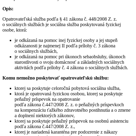
Opis:
Opatrovateľská služba podľa § 41 zákona č. 448/2008 Z. z.
o sociálnych službách je sociálna služba poskytovaná fyzickej
osobe, ktorá:
je odkázaná na pomoc inej fyzickej osoby a jej stupeň
odkázanosti je najmenej II podľa prílohy č. 3 zákona
o sociálnych službách,
je odkázaná na pomoc pri úkonoch sebaobsluhy, úkonoch
starostlivosti o svoju domácnosť a základných sociálnych
aktivitách podľa prílohy č. 4 zákona o sociálnych službách.
Komu nemožno poskytovať opatrovateľskú službu:
ktorej sa poskytuje celoročná pobytová sociálna služba,
ktorá je opatrovaná fyzickou osobou, ktorej sa poskytuje
peňažný príspevok na opatrovanie
podľa zákona č.447/2008 Z. z. o peňažných príspevkoch
na kompenzáciu ťažkého zdravotného postihnutia a o zmene
a doplnení niektorých zákonov,
ktorej sa poskytuje peňažný príspevok na osobnú asistenciu
podľa zákona č.447/2008 Z. z.,
ktorej je nariadená karanténa pre podozrenie z nákazy