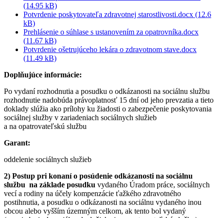
(14.95 kB)
Potvrdenie poskytovateľa zdravotnej starostlivosti.docx (12.6
kB)
Prehlásenie o súhlase s ustanovením za opatrovníka.docx
(11.67 kB)
Potvrdenie ošetrujúceho lekára o zdravotnom stave.docx
(11.49 kB)
Doplňujúce informácie:
Po vydaní rozhodnutia a posudku o odkázanosti na sociálnu službu
rozhodnutie nadobúda právoplatnosť 15 dní od jeho prevzatia a tieto
doklady slúžia ako prílohy ku žiadosti o zabezpečenie poskytovania
sociálnej služby v zariadeniach sociálnych služieb
a na opatrovateľskú službu
Garant:
oddelenie sociálnych služieb
2) Postup pri konaní o posúdenie odkázanosti na sociálnu
službu na základe posudku
vydaného Úradom práce, sociálnych
vecí a rodiny na účely kompenzácie ťažkého zdravotného
postihnutia, a posudku o odkázanosti na sociálnu vydaného inou
obcou alebo vyšším územným celkom, ak tento bol vydaný