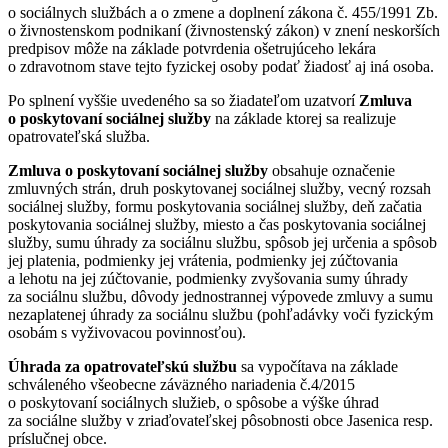
o sociálnych službách a o zmene a doplnení zákona č. 455/1991 Zb.
o živnostenskom podnikaní (živnostenský zákon) v znení neskorších
predpisov môže na základe potvrdenia ošetrujúceho lekára
o zdravotnom stave tejto fyzickej osoby podať žiadosť aj iná osoba.
Po splnení vyššie uvedeného sa so žiadateľom uzatvorí
Zmluva
o poskytovaní sociálnej služby
na základe ktorej sa realizuje
opatrovateľská služba.
Zmluva o poskytovaní sociálnej služby
obsahuje označenie
zmluvných strán, druh poskytovanej sociálnej služby, vecný rozsah
sociálnej služby, formu poskytovania sociálnej služby, deň začatia
poskytovania sociálnej služby, miesto a čas poskytovania sociálnej
služby, sumu úhrady za sociálnu službu, spôsob jej určenia a spôsob
jej platenia, podmienky jej vrátenia, podmienky jej zúčtovania
a lehotu na jej zúčtovanie, podmienky zvyšovania sumy úhrady
za sociálnu službu, dôvody jednostrannej výpovede zmluvy a sumu
nezaplatenej úhrady za sociálnu službu (pohľadávky voči fyzickým
osobám s vyživovacou povinnosťou).
Úhrada za opatrovateľskú službu
sa vypočítava na základe
schváleného všeobecne záväzného nariadenia č.4/2015
o poskytovaní sociálnych služieb, o spôsobe a výške úhrad
za sociálne služby v zriaďovateľskej pôsobnosti obce Jasenica resp.
príslučnej obce.