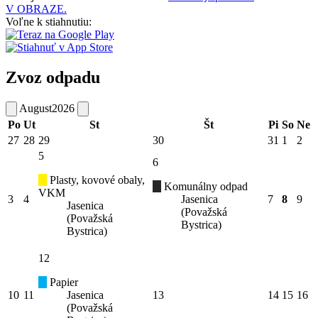
V OBRAZE.
Voľne k stiahnutiu:
Zvoz odpadu
August
2026
Po
Ut
St
Št
Pi
So
Ne
27
28
29
30
31
1
2
5
6
Plasty, kovové obaly,
Komunálny odpad
VKM
3
4
Jasenica
7
8
9
Jasenica
(Považská
(Považská
Bystrica)
Bystrica)
12
Papier
10
11
Jasenica
13
14
15
16
(Považská