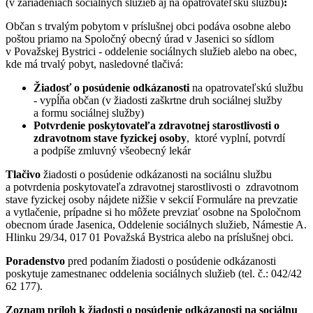
(v zariadeniach sociálnych služieb aj na opatrovateľskú službu)
:
Občan s trvalým pobytom v príslušnej obci podáva osobne alebo
poštou priamo na Spoločný obecný úrad v Jasenici so sídlom
v Považskej Bystrici - oddelenie sociálnych služieb alebo na obec,
kde má trvalý pobyt, nasledovné tlačivá:
Žiadosť o posúdenie odkázanosti
na opatrovateľskú službu
- vypĺňa občan (v žiadosti zaškrtne druh sociálnej služby
a formu sociálnej služby)
Potvrdenie poskytovateľa zdravotnej starostlivosti o
zdravotnom stave fyzickej osoby
, ktoré vyplní, potvrdí
a podpíše zmluvný všeobecný lekár
Tlačivo
žiadosti o posúdenie odkázanosti na sociálnu službu
a potvrdenia poskytovateľa zdravotnej starostlivosti o zdravotnom
stave fyzickej osoby nájdete nižšie v sekcií Formuláre na prevzatie
a vytlačenie, prípadne si ho môžete prevziať osobne na Spoločnom
obecnom úrade Jasenica, Oddelenie sociálnych služieb, Námestie A.
Hlinku 29/34, 017 01 Považská Bystrica alebo na príslušnej obci.
Poradenstvo
pred podaním žiadosti o posúdenie odkázanosti
poskytuje zamestnanec oddelenia sociálnych služieb (tel. č.: 042/42
62 177).
Zoznam príloh k žiadosti o posúdenie odkázanosti na sociálnu