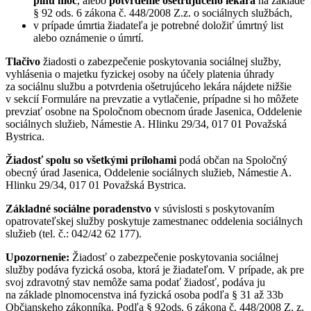
plnú moc
, alebo
potvrdenie ošetrujúceho lekára
na základe
§ 92 ods. 6 zákona č. 448/2008 Z.z. o sociálnych službách,
v prípade úmrtia žiadateľa je potrebné doložiť úmrtný list
alebo oznámenie o úmrtí.
Tlačivo
žiadosti o zabezpečenie poskytovania sociálnej služby,
vyhlásenia o majetku fyzickej osoby na účely platenia úhrady
za sociálnu službu a potvrdenia ošetrujúceho lekára nájdete nižšie
v sekcií Formuláre na prevzatie a vytlačenie, prípadne si ho môžete
prevziať osobne na Spoločnom obecnom úrade Jasenica, Oddelenie
sociálnych služieb, Námestie A. Hlinku 29/34, 017 01 Považská
Bystrica.
Žiadosť spolu so všetkými prílohami
podá občan na Spoločný
obecný úrad Jasenica, Oddelenie sociálnych služieb, Námestie A.
Hlinku 29/34, 017 01 Považská Bystrica.
Základné sociálne poradenstvo
v súvislosti s poskytovaním
opatrovateľskej služby poskytuje zamestnanec oddelenia sociálnych
služieb (tel. č.: 042/42 62 177).
Upozornenie:
Žiadosť o zabezpečenie poskytovania sociálnej
služby podáva fyzická osoba, ktorá je žiadateľom. V prípade, ak pre
svoj zdravotný stav nemôže sama podať žiadosť, podáva ju
na základe plnomocenstva iná fyzická osoba podľa § 31 až 33b
Občianskeho zákonníka. Podľa § 92ods. 6 zákona č. 448/2008 Z. z.