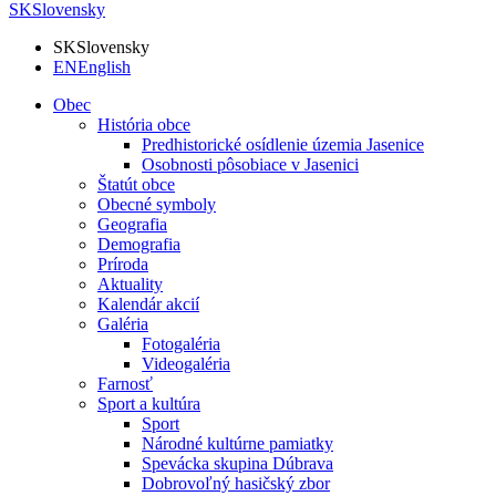
SK
Slovensky
SK
Slovensky
EN
English
Obec
História obce
Predhistorické osídlenie územia Jasenice
Osobnosti pôsobiace v Jasenici
Štatút obce
Obecné symboly
Geografia
Demografia
Príroda
Aktuality
Kalendár akcií
Galéria
Fotogaléria
Videogaléria
Farnosť
Sport a kultúra
Sport
Národné kultúrne pamiatky
Spevácka skupina Dúbrava
Dobrovoľný hasičský zbor