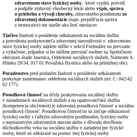
zdravotnom stave fyzickej osoby
, ktoré vyplní, potvrdí
a podpíše zmluvný všeobecný lekár alebo
výpis, správa
o priebehu a vývoji choroby,
zdravotného postihnutia
zo
zdravotnej dokumentácie
(napr. prepúšťacia správa
z nemocnice) nie staršie ako šesť mesiacov
Tlačivo
žiadosti o posúdenie odkázanosti na sociálnu službu
a potvrdenia poskytovateľa zdravotnej starostlivosti o zdravotnom
stave fyzickej osoby nájdete nižšie v sekcií Formuláre na prevzatie
a vytlačenie, prípadne si ho môžete prevziať osobne na Spoločnom
obecnom úrade Jasenica, Oddelenie sociálnych služieb, Námestie A.
Hlinku 29/34, 017 01 Považská Bystrica alebo na príslušnej obci.
Poradenstvo
pred podaním žiadosti o posúdenie odkázanosti
poskytuje zamestnanec oddelenia sociálnych služieb (tel. č.: 042/42
62 177).
Posudková činnosť
na účely poskytovania sociálnej služby
v zariadeniach sociálnych služieb a na opatrovateľskú službu
(kompetencia obcí/miest) je zdravotná posudková činnosť a sociálna
posudková činnosť. Posudkovou činnosťou sa zisťuje odkázanosť
fyzickej osoby s ťažkým zdravotným postihnutím, fyzickej osoby
s nepriaznivým zdravotným stavom alebo z dôvodu dovŕšenia
dôchodkového veku na sociálnu službu v zariadení pre fyzické
osoby, ktoré sú odkázané na pomoc inej fyzickej osoby