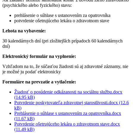
(psychického alebo fyzického) stavu:
prehlásenie o súhlase s ustanovením za opatrovníka
potvrdenie ošetrujúceho lekára o zdravotnom stave
Lehota na vybavenie:
30 kalendárnych dní (pri zložitejších prípadoch 60 kalendárnych
dní)
Elektronický formulár na vyplnenie:
Vzhľadom na to, že súčasťou žiadosti sú aj zdravotné záznamy, nie
je možné ju podať elektronicky
Formuláre na prevzatie a vytlačenie:
Žiadosť o posúdenie odkázanosti na sociálnu službu.docx
(14.95 kB)
Potvrdenie poskytovateľa zdravotnej starostlivosti.docx (12.6
kB)
Prehlásenie o súhlase s ustanovením za opatrovníka.docx
(11.67 kB)
Potvrdenie ošetrujúceho lekára o zdravotnom stave.docx
(11.49 kB)