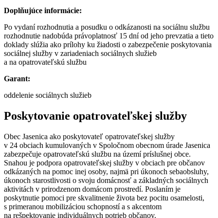
Doplňujúce informácie:
Po vydaní rozhodnutia a posudku o odkázanosti na sociálnu službu
rozhodnutie nadobúda právoplatnosť 15 dní od jeho prevzatia a tieto
doklady slúžia ako prílohy ku žiadosti o zabezpečenie poskytovania
sociálnej služby v zariadeniach sociálnych služieb
a na opatrovateľskú službu
Garant:
oddelenie sociálnych služieb
Poskytovanie opatrovateľskej služby
Obec Jasenica ako poskytovateľ opatrovateľskej služby
v 24 obciach kumulovaných v Spoločnom obecnom úrade Jasenica
zabezpečuje opatrovateľskú službu na území príslušnej obce.
Snahou je podpora opatrovateľskej služby v obciach pre občanov
odkázaných na pomoc inej osoby, najmä pri úkonoch sebaobsluhy,
úkonoch starostlivosti o svoju domácnosť a základných sociálnych
aktivitách v prirodzenom domácom prostredí. Poslaním je
poskytnutie pomoci pre skvalitnenie života bez pocitu osamelosti,
s primeranou mobilizáciou schopností a s akcentom
na rešpektovanie individuálnych potrieb občanov.