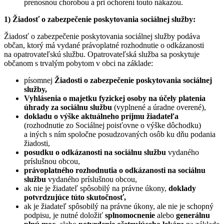
prenosnou chorobou a pri ochorení touto nákazou.
1) Žiadosť o zabezpečenie poskytovania sociálnej služby:
Žiadosť o zabezpečenie poskytovania sociálnej služby podáva
občan, ktorý má vydané právoplatné rozhodnutie o odkázanosti
na opatrovateľskú službu. Opatrovateľská služba sa poskytuje
občanom s trvalým pobytom v obci na základe:
písomnej
Žiadosti o
zabezpečenie poskytovania
sociálnej
služby,
Vyhlásenia o majetku fyzickej osoby na účely platenia
úhrady za sociálnu službu
(vyplnené a úradne overené),
dokladu o výške aktuálneho príjmu žiadateľa
(rozhodnutie zo Sociálnej poisťovne o výške dôchodku)
a iných s ním spoločne posudzovaných osôb ku dňu podania
žiadosti,
posudku o odkázanosti na sociálnu službu
vydaného
príslušnou obcou,
právoplatného rozhodnutia o odkázanosti na sociálnu
službu
vydaného príslušnou obcou,
ak nie je žiadateľ spôsobilý na právne úkony,
doklady
potvrdzujúce túto skutočnosť,
ak je žiadateľ spôsobilý na právne úkony, ale nie je schopný
podpisu, je nutné doložiť
splnomocnenie
alebo
generálnu