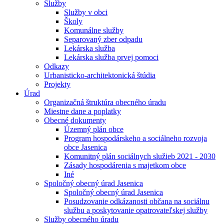
Služby
Služby v obci
Školy
Komunálne služby
Separovaný zber odpadu
Lekárska služba
Lekárska služba prvej pomoci
Odkazy
Urbanisticko-architektonická štúdia
Projekty
Úrad
Organizačná štruktúra obecného úradu
Miestne dane a poplatky
Obecné dokumenty
Územný plán obce
Program hospodárskeho a sociálneho rozvoja
obce Jasenica
Komunitný plán sociálnych služieb 2021 - 2030
Zásady hospodárenia s majetkom obce
Iné
Spoločný obecný úrad Jasenica
Spoločný obecný úrad Jasenica
Posudzovanie odkázanosti občana na sociálnu
službu a poskytovanie opatrovateľskej služby
Služby obecného úradu