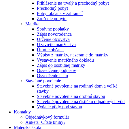
Prihlásenie na trvalý a prechodný pobyt
Prechodný pobyt
Pobyt občana v zahraničí
Zrušenie pobytu
Matrika
Správne poplatky
Zápis novorodenca
Určenie otcovstva
Uzavretie manželstva
Úmrtie občana
Výpisy z matriky, nazeranie do matriky
Vystavenie matričného dokladu
Zápis do osobitnej matriky
Osvedčenie podpisov
Osvedčenie listín
Stavebné povolenie
Stavebné povolenie na rodinný dom a veľké
stavby
Stavebné povolenia na drobnú stavbu
Stavebné povolenie na čističku odpadových vôd
Vyňatie pôdy pod stavbu
Kontakty
Objednávkový formulár
Anketa -Čítate knihy?
Materská škola