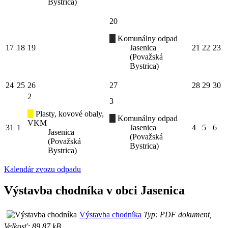
Bystrica)
20
Komunálny odpad
17
18
19
Jasenica
21
22
23
(Považská
Bystrica)
24
25
26
27
28
29
30
2
3
Plasty, kovové obaly,
Komunálny odpad
VKM
31
1
Jasenica
4
5
6
Jasenica
(Považská
(Považská
Bystrica)
Bystrica)
Kalendár zvozu odpadu
Výstavba chodníka v obci Jasenica
Výstavba chodníka
Typ: PDF dokument,
Velkosť: 89.87 kB