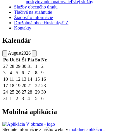
poskytovanie opatrovateľskej služby
Služby obecného úradu
Tlačivá na stiahnutie
Žiadosť o informácie
Družobná obec Huslenky⁄CZ
Kontakty
Kalendár
August
2026
Po
Ut
St
Št
Pia
So
Ne
27
28
29
30
31
1
2
3
4
5
6
7
8
9
10
11
12
13
14
15
16
17
18
19
20
21
22
23
24
25
26
27
28
29
30
31
1
2
3
4
5
6
Mobilná aplikácia
Sledujte informácie z nášho webu v
mobilnej aplikácii -