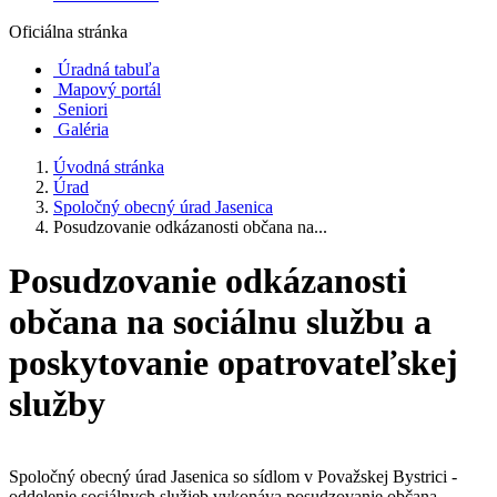
Oficiálna stránka
Úradná tabuľa
Mapový portál
Seniori
Galéria
Úvodná stránka
Úrad
Spoločný obecný úrad Jasenica
Posudzovanie odkázanosti občana na...
Posudzovanie odkázanosti
občana na sociálnu službu a
poskytovanie opatrovateľskej
služby
Spoločný obecný úrad Jasenica so sídlom v Považskej Bystrici -
oddelenie sociálnych služieb vykonáva posudzovanie občana