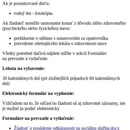
Ak je posudzované dieťa:
rodný list - fotokópia.
Ak žiadateľ nemôže samostatne konať z dôvodu zlého zdravotného
(psychického alebo fyzického) stavu:
prehlásenie o súhlase s ustanovením za opatrovníka
potvrdenie ošetrujúceho lekára o zdravotnom stave
Všetky potrebné tlačivá nájdete nižšie v sekcií Formuláre
na prevzatie a vytlačenie.
Lehota na vybavenie:
30 kalendárnych dní (pri zložitejších prípadoch 60 kalendárnych
dní)
Elektronický formulár na vyplnenie:
Vzhľadom na to, že súčasťou žiadosti sú aj zdravotné záznamy, nie
je možné ju podať elektronicky
Formuláre na prevzatie a vytlačenie:
Žiadosť o posúdenie odkázanosti na sociálnu službu.docx