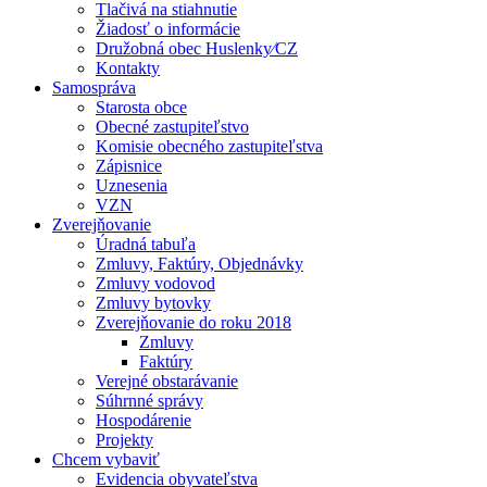
Tlačivá na stiahnutie
Žiadosť o informácie
Družobná obec Huslenky⁄CZ
Kontakty
Samospráva
Starosta obce
Obecné zastupiteľstvo
Komisie obecného zastupiteľstva
Zápisnice
Uznesenia
VZN
Zverejňovanie
Úradná tabuľa
Zmluvy, Faktúry, Objednávky
Zmluvy vodovod
Zmluvy bytovky
Zverejňovanie do roku 2018
Zmluvy
Faktúry
Verejné obstarávanie
Súhrnné správy
Hospodárenie
Projekty
Chcem vybaviť
Evidencia obyvateľstva