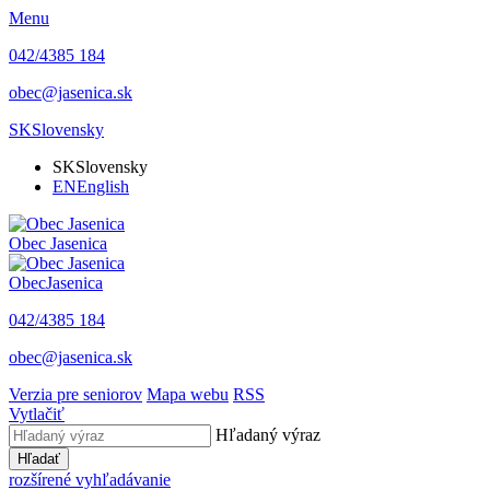
Menu
042/4385 184
obec@jasenica.sk
SK
Slovensky
SK
Slovensky
EN
English
Obec
Jasenica
Obec
Jasenica
042/4385 184
obec@jasenica.sk
Verzia pre seniorov
Mapa webu
RSS
Vytlačiť
Hľadaný výraz
Hľadať
rozšírené vyhľadávanie