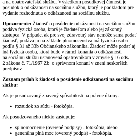
a na opatrovateľskú službu. Výsledkom posudkovej činnosti je
posudok o odkázanosti na sociálnu službu, ktorý je podkladom pre
vydanie rozhodnutia o odkázanosti na sociálnu službu.
Upozornenie:
Žiadosť o posúdenie odkázanosti na sociálnu službu
podáva fyzická osoba, ktorá je žiadateľom alebo jej zákonný
zástupca. V prípade, ak pre svoj zdravotný stav nemôže sama podať
žiadosť, podáva ju na základe plnomocenstva iná fyzická osoba
podľa § 31 až 33b Občianskeho zákonníka. Žiadosť môže podať aj
iná fyzická osoba, ktorá bude v rámci konania o odkázanosti
na sociálnu službu ustanovená opatrovníkom v zmysle § 16 ods.
2 zákona č. 71/1967 Zb. o správnom konaní v znení neskorších
predpisov.
Zoznam príloh k žiadosti o posúdenie odkázanosti na sociálnu
službu:
Ak je posudzovaný zbavený spôsobilosti na právne úkony:
rozsudok zo súdu - fotokópia.
Ak posudzovaného niekto zastupuje:
splnomocnenie (overené podpisy) - fotokópia, alebo
generálna plná moc (overený podpis) - fotokópia.