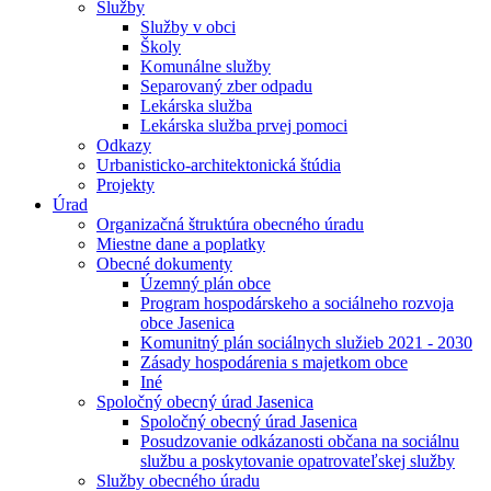
Služby
Služby v obci
Školy
Komunálne služby
Separovaný zber odpadu
Lekárska služba
Lekárska služba prvej pomoci
Odkazy
Urbanisticko-architektonická štúdia
Projekty
Úrad
Organizačná štruktúra obecného úradu
Miestne dane a poplatky
Obecné dokumenty
Územný plán obce
Program hospodárskeho a sociálneho rozvoja
obce Jasenica
Komunitný plán sociálnych služieb 2021 - 2030
Zásady hospodárenia s majetkom obce
Iné
Spoločný obecný úrad Jasenica
Spoločný obecný úrad Jasenica
Posudzovanie odkázanosti občana na sociálnu
službu a poskytovanie opatrovateľskej služby
Služby obecného úradu