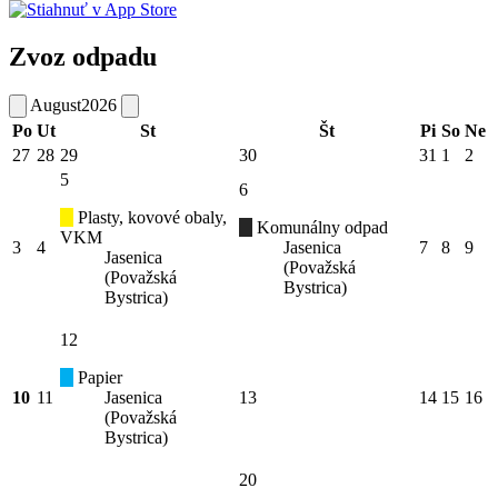
Zvoz odpadu
August
2026
Po
Ut
St
Št
Pi
So
Ne
27
28
29
30
31
1
2
5
6
Plasty, kovové obaly,
Komunálny odpad
VKM
3
4
Jasenica
7
8
9
Jasenica
(Považská
(Považská
Bystrica)
Bystrica)
12
Papier
10
11
Jasenica
13
14
15
16
(Považská
Bystrica)
20