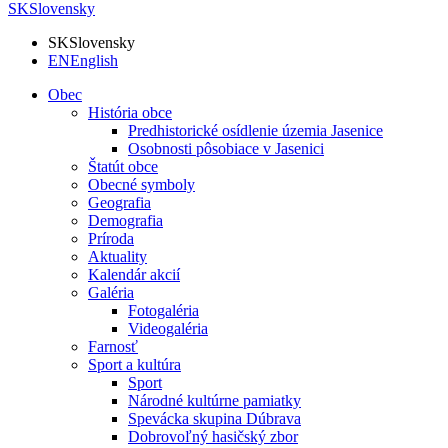
SK
Slovensky
SK
Slovensky
EN
English
Obec
História obce
Predhistorické osídlenie územia Jasenice
Osobnosti pôsobiace v Jasenici
Štatút obce
Obecné symboly
Geografia
Demografia
Príroda
Aktuality
Kalendár akcií
Galéria
Fotogaléria
Videogaléria
Farnosť
Sport a kultúra
Sport
Národné kultúrne pamiatky
Spevácka skupina Dúbrava
Dobrovoľný hasičský zbor