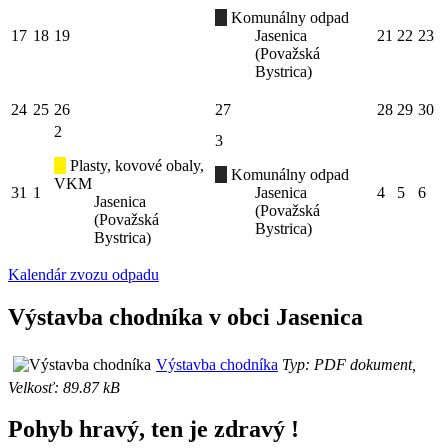
Komunálny odpad
17
18
19
Jasenica
21
22
23
(Považská
Bystrica)
24
25
26
27
28
29
30
2
3
Plasty, kovové obaly,
Komunálny odpad
VKM
31
1
Jasenica
4
5
6
Jasenica
(Považská
(Považská
Bystrica)
Bystrica)
Kalendár zvozu odpadu
Výstavba chodníka v obci Jasenica
Výstavba chodníka
Typ: PDF dokument,
Velkosť: 89.87 kB
Pohyb hravý, ten je zdravý !