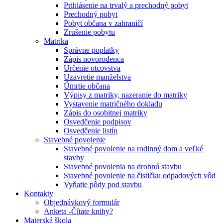
Prihlásenie na trvalý a prechodný pobyt
Prechodný pobyt
Pobyt občana v zahraničí
Zrušenie pobytu
Matrika
Správne poplatky
Zápis novorodenca
Určenie otcovstva
Uzavretie manželstva
Úmrtie občana
Výpisy z matriky, nazeranie do matriky
Vystavenie matričného dokladu
Zápis do osobitnej matriky
Osvedčenie podpisov
Osvedčenie listín
Stavebné povolenie
Stavebné povolenie na rodinný dom a veľké
stavby
Stavebné povolenia na drobnú stavbu
Stavebné povolenie na čističku odpadových vôd
Vyňatie pôdy pod stavbu
Kontakty
Objednávkový formulár
Anketa -Čítate knihy?
Materská škola