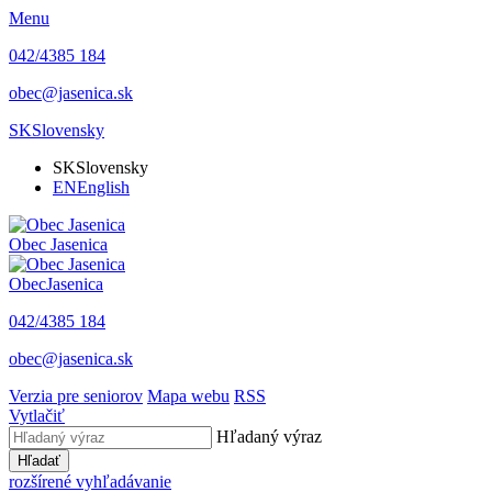
Menu
042/4385 184
obec@jasenica.sk
SK
Slovensky
SK
Slovensky
EN
English
Obec
Jasenica
Obec
Jasenica
042/4385 184
obec@jasenica.sk
Verzia pre seniorov
Mapa webu
RSS
Vytlačiť
Hľadaný výraz
Hľadať
rozšírené vyhľadávanie