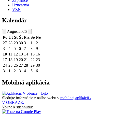
Zápisnice
Uznesenia
VZN
Kalendár
August
2026
Po
Ut
St
Št
Pia
So
Ne
27
28
29
30
31
1
2
3
4
5
6
7
8
9
10
11
12
13
14
15
16
17
18
19
20
21
22
23
24
25
26
27
28
29
30
31
1
2
3
4
5
6
Mobilná aplikácia
Sledujte informácie z nášho webu v
mobilnej aplikácii -
V OBRAZE.
Voľne k stiahnutiu: