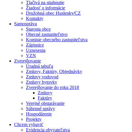
Tlačivá na stiahnutie
Žiadosť o informácie
Družobná obec Huslenky⁄CZ
Kontakty
Samospráva
Starosta obce
Obecné zastupiteľstvo
Komisie obecného zastupiteľstva
Zápisnice
Uznesenia
VZN
Zverejňovanie
Úradná tabuľa
Zmluvy, Faktúry, Objednávky
Zmluvy vodovod
Zmluvy bytovky
Zverejňovanie do roku 2018
Zmluvy
Faktúry
Verejné obstarávanie
Súhrnné správy
Hospodárenie
Projekty
Chcem vybaviť
Evidencia obyvateľstva