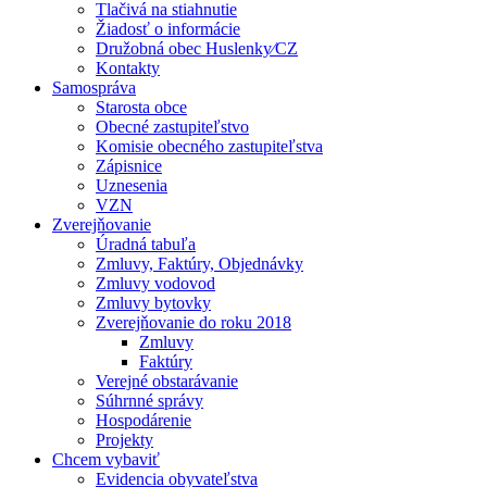
Tlačivá na stiahnutie
Žiadosť o informácie
Družobná obec Huslenky⁄CZ
Kontakty
Samospráva
Starosta obce
Obecné zastupiteľstvo
Komisie obecného zastupiteľstva
Zápisnice
Uznesenia
VZN
Zverejňovanie
Úradná tabuľa
Zmluvy, Faktúry, Objednávky
Zmluvy vodovod
Zmluvy bytovky
Zverejňovanie do roku 2018
Zmluvy
Faktúry
Verejné obstarávanie
Súhrnné správy
Hospodárenie
Projekty
Chcem vybaviť
Evidencia obyvateľstva