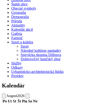
Štatút obce
Obecné symboly
Geografia
Demografia
Príroda
Aktuality
Kalendár akcií
Galéria
Farnosť
Sport a kultúra
Sport
Národné kultúrne pamiatky
Spevácka skupina Dúbrava
Dobrovoľný hasičský zbor
Služby
Odkazy
Urbanisticko-architektonická štúdia
Projekty
Kalendár
August
2026
Po
Ut
St
Št
Pia
So
Ne