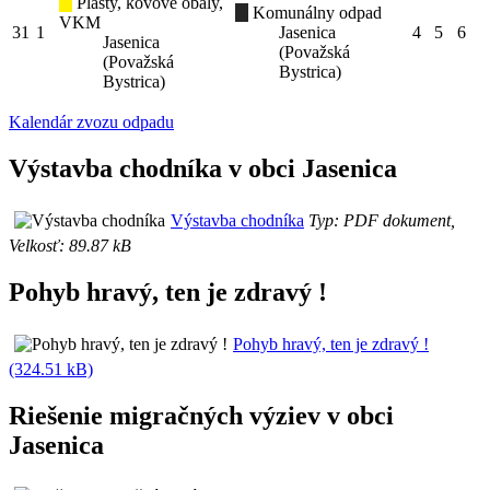
Plasty, kovové obaly,
Komunálny odpad
VKM
31
1
Jasenica
4
5
6
Jasenica
(Považská
(Považská
Bystrica)
Bystrica)
Kalendár zvozu odpadu
Výstavba chodníka v obci Jasenica
Výstavba chodníka
Typ: PDF dokument,
Velkosť: 89.87 kB
Pohyb hravý, ten je zdravý !
Pohyb hravý, ten je zdravý !
(324.51 kB)
Riešenie migračných výziev v obci
Jasenica