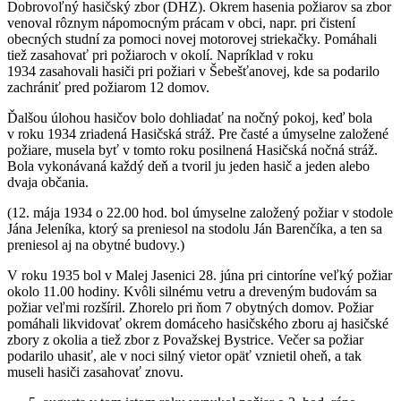
Dobrovoľný hasičský zbor (DHZ). Okrem hasenia požiarov sa zbor
venoval rôznym nápomocným prácam v obci, napr. pri čistení
obecných studní za pomoci novej motorovej striekačky. Pomáhali
tiež zasahovať pri požiaroch v okolí. Napríklad v roku
1934 zasahovali hasiči pri požiari v Šebešťanovej, kde sa podarilo
zachrániť pred požiarom 12 domov.
Ďalšou úlohou hasičov bolo dohliadať na nočný pokoj, keď bola
v roku 1934 zriadená Hasičská stráž. Pre časté a úmyselne založené
požiare, musela byť v tomto roku posilnená Hasičská nočná stráž.
Bola vykonávaná každý deň a tvoril ju jeden hasič a jeden alebo
dvaja občania.
(12. mája 1934 o 22.00 hod. bol úmyselne založený požiar v stodole
Jána Jeleníka, ktorý sa preniesol na stodolu Ján Barenčíka, a ten sa
preniesol aj na obytné budovy.)
V roku 1935 bol v Malej Jasenici 28. júna pri cintoríne veľký požiar
okolo 11.00 hodiny. Kvôli silnému vetru a dreveným budovám sa
požiar veľmi rozšíril. Zhorelo pri ňom 7 obytných domov. Požiar
pomáhali likvidovať okrem domáceho hasičského zboru aj hasičské
zbory z okolia a tiež zbor z Považskej Bystrice. Večer sa požiar
podarilo uhasiť, ale v noci silný vietor opäť vznietil oheň, a tak
museli hasiči zasahovať znovu.