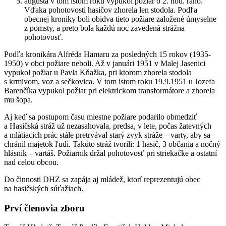
augusta v tom istom roku vypukol požiar o 2. hod. ráno.
Vďaka pohotovosti hasičov zhorela len stodola. Podľa
obecnej kroniky boli obidva tieto požiare založené úmyselne
z pomsty, a preto bola každú noc zavedená strážna
pohotovosť.
Podľa kronikára Alfréda Hamaru za posledných 15 rokov (1935-
1950) v obci požiare neboli. Až v januári 1951 v Malej Jasenici
vypukol požiar u Pavla Kňažka, pri ktorom zhorela stodola
s krmivom, voz a sečkovica. V tom istom roku 19.9.1951 u Jozefa
Barenčíka vypukol požiar pri elektrickom transformátore a zhorela
mu šopa.
Aj keď sa postupom času miestne požiare podarilo obmedziť
a Hasičská stráž už nezasahovala, predsa, v lete, počas žatevných
a mlátiacich prác stále pretrvával starý zvyk stráže – varty, aby sa
chránil majetok ľudí. Takúto stráž tvorili: 1 hasič, 3 občania a nočný
hlásnik – vartáš. Požiarnik držal pohotovosť pri striekačke a ostatní
nad celou obcou.
Do činnosti DHZ sa zapája aj mládež, ktorí reprezentujú obec
na hasičských súťažiach.
Prví členovia zboru