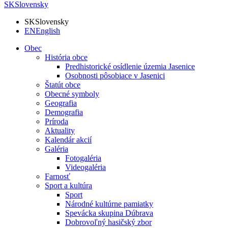
SK
Slovensky
SK
Slovensky
EN
English
Obec
História obce
Predhistorické osídlenie územia Jasenice
Osobnosti pôsobiace v Jasenici
Štatút obce
Obecné symboly
Geografia
Demografia
Príroda
Aktuality
Kalendár akcií
Galéria
Fotogaléria
Videogaléria
Farnosť
Sport a kultúra
Sport
Národné kultúrne pamiatky
Spevácka skupina Dúbrava
Dobrovoľný hasičský zbor