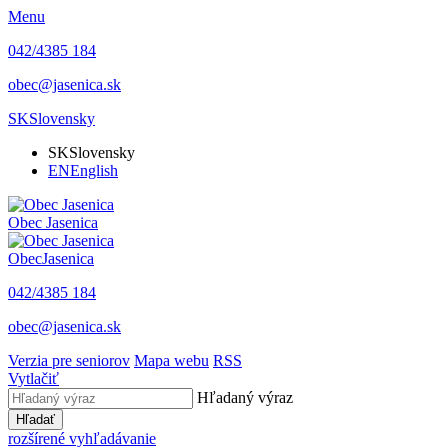
Menu
042/4385 184
obec@jasenica.sk
SK
Slovensky
SK
Slovensky
EN
English
Obec
Jasenica
Obec
Jasenica
042/4385 184
obec@jasenica.sk
Verzia pre seniorov
Mapa webu
RSS
Vytlačiť
Hľadaný výraz
Hľadať
rozšírené vyhľadávanie