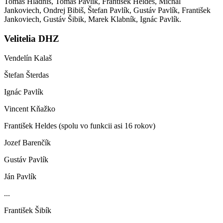
Tomáš Hladniš, Tomáš Pavlík, František Heldes, Michal
Jankoviech, Ondrej Bibiš, Štefan Pavlík, Gustáv Pavlík, František
Jankoviech, Gustáv Šibik, Marek Klabník, Ignác Pavlík.
Velitelia DHZ
Vendelín Kalaš
Štefan Šterdas
Ignác Pavlík
Vincent Kňažko
František Heldes (spolu vo funkcii asi 16 rokov)
Jozef Barenčík
Gustáv Pavlík
Ján Pavlík
...
František Šibík