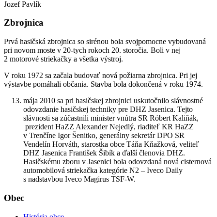
Jozef Pavlík
Zbrojnica
Prvá hasičská zbrojnica so sirénou bola svojpomocne vybudovaná
pri novom moste v 20-tych rokoch 20. storočia. Boli v nej
2 motorové striekačky a všetka výstroj.
V roku 1972 sa začala budovať nová požiarna zbrojnica. Pri jej
výstavbe pomáhali občania. Stavba bola dokončená v roku 1974.
mája 2010 sa pri hasičskej zbrojnici uskutočnilo slávnostné
odovzdanie hasičskej techniky pre DHZ Jasenica. Tejto
slávnosti sa zúčastnili minister vnútra SR Róbert Kaliňák,
prezident HaZZ Alexander Nejedlý, riaditeľ KR HaZZ
v Trenčíne Igor Šenitko, generálny sekretár DPO SR
Vendelín Horváth, starostka obce Táňa Kňažková, veliteľ
DHZ Jasenica František Šibík a ďalší členovia DHZ.
Hasičskému zboru v Jasenici bola odovzdaná nová cisternová
automobilová striekačka kategórie N2 – Iveco Daily
s nadstavbou Iveco Magirus TSF-W.
Obec
História obce