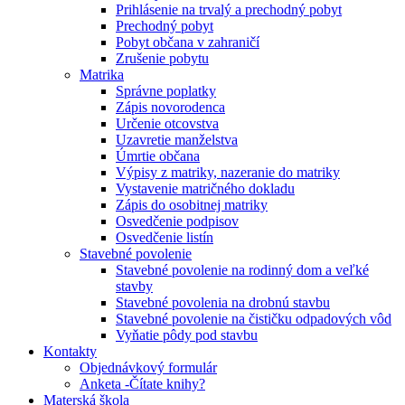
Prihlásenie na trvalý a prechodný pobyt
Prechodný pobyt
Pobyt občana v zahraničí
Zrušenie pobytu
Matrika
Správne poplatky
Zápis novorodenca
Určenie otcovstva
Uzavretie manželstva
Úmrtie občana
Výpisy z matriky, nazeranie do matriky
Vystavenie matričného dokladu
Zápis do osobitnej matriky
Osvedčenie podpisov
Osvedčenie listín
Stavebné povolenie
Stavebné povolenie na rodinný dom a veľké
stavby
Stavebné povolenia na drobnú stavbu
Stavebné povolenie na čističku odpadových vôd
Vyňatie pôdy pod stavbu
Kontakty
Objednávkový formulár
Anketa -Čítate knihy?
Materská škola