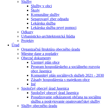
Služby
Služby v obci
Školy
Komunálne služby
Separovaný zber odpadu
Lekárska služba
Lekárska služba prvej pomoci
Odkazy
Urbanisticko-architektonická štúdia
Projekty
Úrad
Organizačná štruktúra obecného úradu
Miestne dane a poplatky
Obecné dokumenty
Územný plán obce
Program hospodárskeho a sociálneho rozvoja
obce Jasenica
Komunitný plán sociálnych služieb 2021 - 2030
Zásady hospodárenia s majetkom obce
Iné
Spoločný obecný úrad Jasenica
Spoločný obecný úrad Jasenica
Posudzovanie odkázanosti občana na sociálnu
službu a poskytovanie opatrovateľskej služby
Služby obecného úradu