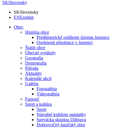
SK
Slovensky
SK
Slovensky
EN
English
Obec
História obce
Predhistorické osídlenie územia Jasenice
Osobnosti pôsobiace v Jasenici
Štatút obce
Obecné symboly
Geografia
Demografia
Príroda
Aktuality
Kalendár akcií
Galéria
Fotogaléria
Videogaléria
Farnosť
Sport a kultúra
Sport
Národné kultúrne pamiatky
Spevácka skupina Dúbrava
Dobrovoľný hasičský zbor