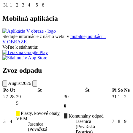
31
1
2
3
4
5
6
Mobilná aplikácia
Sledujte informácie z nášho webu v
mobilnej aplikácii -
V OBRAZE.
Voľne k stiahnutiu:
Zvoz odpadu
August
2026
Po
Ut
St
Št
Pi
So
Ne
27
28
29
30
31
1
2
5
6
Plasty, kovové obaly,
Komunálny odpad
VKM
3
4
Jasenica
7
8
9
Jasenica
(Považská
(Považská
Bystrica)