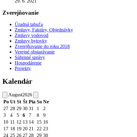
29. 6. 2021
Zverejňovanie
Úradná tabuľa
Zmluvy, Faktúry, Objednávky
Zmluvy vodovod
Zmluvy bytovky
Zverejňovanie do roku 2018
Verejné obstarávanie
Súhrnné správy
Hospodárenie
Projekty
Kalendár
August
2026
Po
Ut
St
Št
Pia
So
Ne
27
28
29
30
31
1
2
3
4
5
6
7
8
9
10
11
12
13
14
15
16
17
18
19
20
21
22
23
24
25
26
27
28
29
30