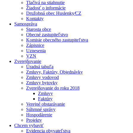
Tlačivá na stiahnutie
Žiadosť o informácie
Družobná obec Huslenky⁄CZ
Kontakty
Samospráva
Starosta obce
Obecné zastupiteľstvo
Komisie obecného zastupiteľstva
Zápisnice
Uznesenia
VZN
Zverejňovanie
Úradná tabuľa
Zmluvy, Faktúry, Objednávky
Zmluvy vodovod
Zmluvy bytovky
Zverejňovanie do roku 2018
Zmluvy
Faktúry
Verejné obstarávanie
Súhrnné správy
Hospodárenie
Projekty
Chcem vybaviť
Evidencia obyvateľstva