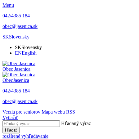
Menu
042/4385 184
obec@jasenica.sk
SK
Slovensky
SK
Slovensky
EN
English
Obec
Jasenica
Obec
Jasenica
042/4385 184
obec@jasenica.sk
Verzia pre seniorov
Mapa webu
RSS
Vytlačiť
Hľadaný výraz
Hľadať
rozšírené vyhľadávanie