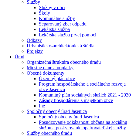
Služby
Služby v obci
Školy
Komunálne služby
Separovaný zber odpadu
Lekárska služba
Lekárska služba prvej pomoci
Odkazy
Urbanisticko-architektonická štúdia
Projekty
Úrad
Organizačná štruktúra obecného úradu
Miestne dane a poplatky
Obecné dokumenty
Územný plán obce
Program hospodárskeho a sociálneho rozvoja
obce Jasenica
Komunitný plán sociálnych služieb 2021 - 2030
Zásady hospodárenia s majetkom obce
Iné
Spoločný obecný úrad Jasenica
Spoločný obecný úrad Jasenica
Posudzovanie odkázanosti občana na sociálnu
službu a poskytovanie opatrovateľskej služby
Služby obecného úradu