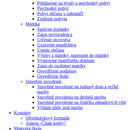
Prihlásenie na trvalý a prechodný pobyt
Prechodný pobyt
Pobyt občana v zahraničí
Zrušenie pobytu
Matrika
Správne poplatky
Zápis novorodenca
Určenie otcovstva
Uzavretie manželstva
Úmrtie občana
Výpisy z matriky, nazeranie do matriky
Vystavenie matričného dokladu
Zápis do osobitnej matriky
Osvedčenie podpisov
Osvedčenie listín
Stavebné povolenie
Stavebné povolenie na rodinný dom a veľké
stavby
Stavebné povolenia na drobnú stavbu
Stavebné povolenie na čističku odpadových vôd
Vyňatie pôdy pod stavbu
Kontakty
Objednávkový formulár
Anketa -Čítate knihy?
Materská škola