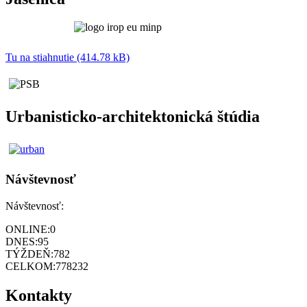
Tu na stiahnutie (414.78 kB)
Urbanisticko-architektonická štúdia
Návštevnosť
Návštevnosť:
ONLINE:
0
DNES:
95
TÝŽDEŇ:
782
CELKOM:
778232
Kontakty