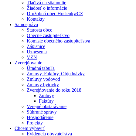
Tlačivá na stiahnutie
Žiadosť o informácie
Družobná obec Huslenky⁄CZ
Kontakty
Samospráva
Starosta obce
Obecné zastupiteľstvo
Komisie obecného zastupiteľstva
Zápisnice
Uznesenia
VZN
Zverejňovanie
Úradná tabuľa
Zmluvy, Faktúry, Objednávky
Zmluvy vodovod
Zmluvy bytovky
Zverejňovanie do roku 2018
Zmluvy
Faktúry
Verejné obstarávanie
Súhrnné správy
Hospodárenie
Projekty
Chcem vybaviť
Evidencia obyvateľstva