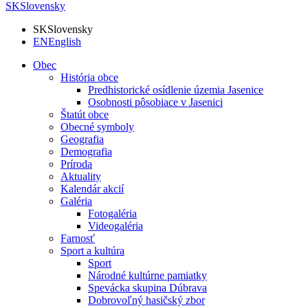
SK
Slovensky
SK
Slovensky
EN
English
Obec
História obce
Predhistorické osídlenie územia Jasenice
Osobnosti pôsobiace v Jasenici
Štatút obce
Obecné symboly
Geografia
Demografia
Príroda
Aktuality
Kalendár akcií
Galéria
Fotogaléria
Videogaléria
Farnosť
Sport a kultúra
Sport
Národné kultúrne pamiatky
Spevácka skupina Dúbrava
Dobrovoľný hasičský zbor