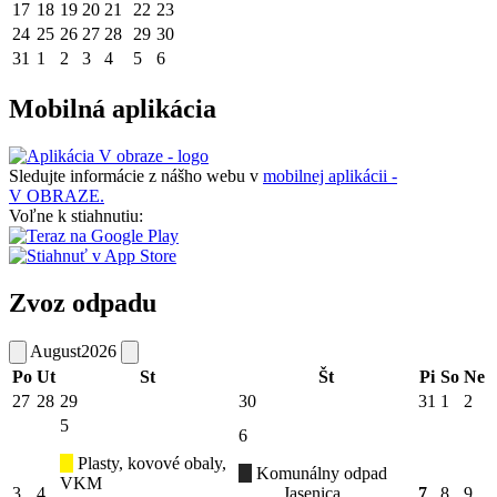
17
18
19
20
21
22
23
24
25
26
27
28
29
30
31
1
2
3
4
5
6
Mobilná aplikácia
Sledujte informácie z nášho webu v
mobilnej aplikácii -
V OBRAZE.
Voľne k stiahnutiu:
Zvoz odpadu
August
2026
Po
Ut
St
Št
Pi
So
Ne
27
28
29
30
31
1
2
5
6
Plasty, kovové obaly,
Komunálny odpad
VKM
3
4
Jasenica
7
8
9