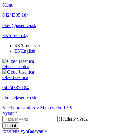
Menu
042/4385 184
obec@jasenica.sk
SK
Slovensky
SK
Slovensky
EN
English
Obec
Jasenica
Obec
Jasenica
042/4385 184
obec@jasenica.sk
Verzia pre seniorov
Mapa webu
RSS
Vytlačiť
Hľadaný výraz
Hľadať
rozšírené vyhľadávanie