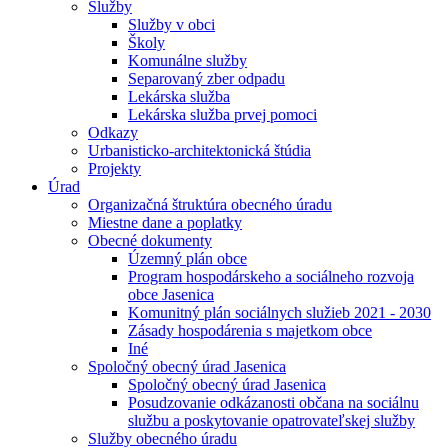
Služby
Služby v obci
Školy
Komunálne služby
Separovaný zber odpadu
Lekárska služba
Lekárska služba prvej pomoci
Odkazy
Urbanisticko-architektonická štúdia
Projekty
Úrad
Organizačná štruktúra obecného úradu
Miestne dane a poplatky
Obecné dokumenty
Územný plán obce
Program hospodárskeho a sociálneho rozvoja
obce Jasenica
Komunitný plán sociálnych služieb 2021 - 2030
Zásady hospodárenia s majetkom obce
Iné
Spoločný obecný úrad Jasenica
Spoločný obecný úrad Jasenica
Posudzovanie odkázanosti občana na sociálnu
službu a poskytovanie opatrovateľskej služby
Služby obecného úradu