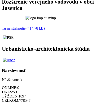
Rozšírenie verejného vodovodu v obci
Jasenica
Tu na stiahnutie (414.78 kB)
Urbanisticko-architektonická štúdia
Návštevnosť
Návštevnosť:
ONLINE:
0
DNES:
59
TÝŽDEŇ:
1097
CELKOM:
778547