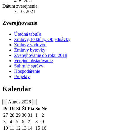
4. 8. 2021
Dátum zverejnenia:
7. 10. 2021
Zverejňovanie
Úradná tabuľa
Zmluvy, Faktúry, Objednávky
Zmluvy vodovod
Zmluvy bytovky
Zverejňovanie do roku 2018
Verejné obstarávanie
Súhrnné správy
Hospodárenie
Projekty
Kalendár
August
2026
Po
Ut
St
Št
Pia
So
Ne
27
28
29
30
31
1
2
3
4
5
6
7
8
9
10
11
12
13
14
15
16