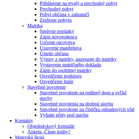
Prihlásenie na trvalý a prechodný pobyt
Prechodný pobyt
Pobyt občana v zahraničí
Zrušenie pobytu
Matrika
Správne poplatky
Zápis novorodenca
Určenie otcovstva
Uzavretie manželstva
Úmrtie občana
Výpisy z matriky, nazeranie do matriky
Vystavenie matričného dokladu
Zápis do osobitnej matriky
Osvedčenie podpisov
Osvedčenie listín
Stavebné povolenie
Stavebné povolenie na rodinný dom a veľké
stavby
Stavebné povolenia na drobnú stavbu
Stavebné povolenie na čističku odpadových vôd
Vyňatie pôdy pod stavbu
Kontakty
Objednávkový formulár
Anketa -Čítate knihy?
Materská škola