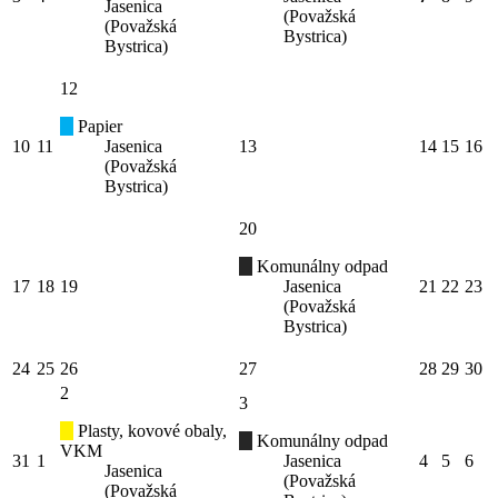
Jasenica
(Považská
(Považská
Bystrica)
Bystrica)
12
Papier
10
11
Jasenica
13
14
15
16
(Považská
Bystrica)
20
Komunálny odpad
17
18
19
Jasenica
21
22
23
(Považská
Bystrica)
24
25
26
27
28
29
30
2
3
Plasty, kovové obaly,
Komunálny odpad
VKM
31
1
Jasenica
4
5
6
Jasenica
(Považská
(Považská