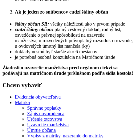
Ak je jeden zo snúbencov cudzí štátny občan
štátny občan SR:
všetky náležitosti ako v prvom prípade
cudzí štátny občan:
platný cestovný doklad, rodný list,
osvedčenie o právnej spôsobilosti na uzavretie
manželstva, u rozvedených právoplatný rozsudok o rozvode,
u ovdovelých úmrtný list manžela (ky)
doklady nesmú byť staršie ako 6 mesiacov
je potrebná osobná konzultácia na Matričnom úrade
Žiadosti o uzavretie manželstva pred orgánom cirkvi sa
podávajú na matričnom úrade príslušnom podľa sídla kostola!
Chcem vybaviť
Evidencia obyvateľstva
Matrika
Správne poplatky
Zápis novorodenca
Určenie otcovstva
Uzavretie manželstva
Úmrtie občana
Výpisy z matriky, nazeranie do matriky