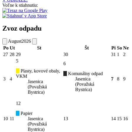
Voľne k stiahnutiu:
Zvoz odpadu
August
2026
Po
Ut
St
Št
Pi
So
Ne
27
28
29
30
31
1
2
5
6
Plasty, kovové obaly,
Komunálny odpad
VKM
3
4
Jasenica
7
8
9
Jasenica
(Považská
(Považská
Bystrica)
Bystrica)
12
Papier
10
11
Jasenica
13
14
15
16
(Považská
Bystrica)