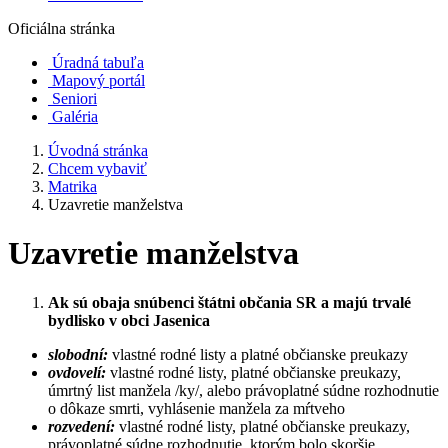
Oficiálna stránka
Úradná tabuľa
Mapový portál
Seniori
Galéria
Úvodná stránka
Chcem vybaviť
Matrika
Uzavretie manželstva
Uzavretie manželstva
Ak sú obaja snúbenci štátni občania SR a majú trvalé
bydlisko v obci Jasenica
slobodní:
vlastné rodné listy a platné občianske preukazy
ovdovelí:
vlastné rodné listy, platné občianske preukazy,
úmrtný list manžela /ky/, alebo právoplatné súdne rozhodnutie
o dôkaze smrti, vyhlásenie manžela za mŕtveho
rozvedení:
vlastné rodné listy, platné občianske preukazy,
právoplatné súdne rozhodnutie, ktorým bolo skoršie