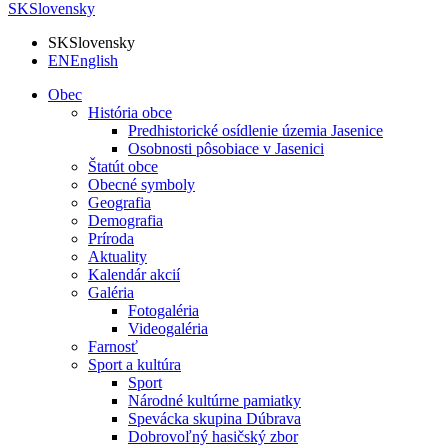
SK
Slovensky
SK
Slovensky
EN
English
Obec
História obce
Predhistorické osídlenie územia Jasenice
Osobnosti pôsobiace v Jasenici
Štatút obce
Obecné symboly
Geografia
Demografia
Príroda
Aktuality
Kalendár akcií
Galéria
Fotogaléria
Videogaléria
Farnosť
Sport a kultúra
Sport
Národné kultúrne pamiatky
Spevácka skupina Dúbrava
Dobrovoľný hasičský zbor