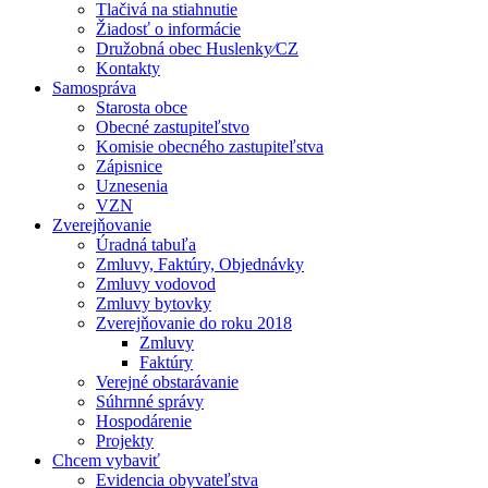
Tlačivá na stiahnutie
Žiadosť o informácie
Družobná obec Huslenky⁄CZ
Kontakty
Samospráva
Starosta obce
Obecné zastupiteľstvo
Komisie obecného zastupiteľstva
Zápisnice
Uznesenia
VZN
Zverejňovanie
Úradná tabuľa
Zmluvy, Faktúry, Objednávky
Zmluvy vodovod
Zmluvy bytovky
Zverejňovanie do roku 2018
Zmluvy
Faktúry
Verejné obstarávanie
Súhrnné správy
Hospodárenie
Projekty
Chcem vybaviť
Evidencia obyvateľstva