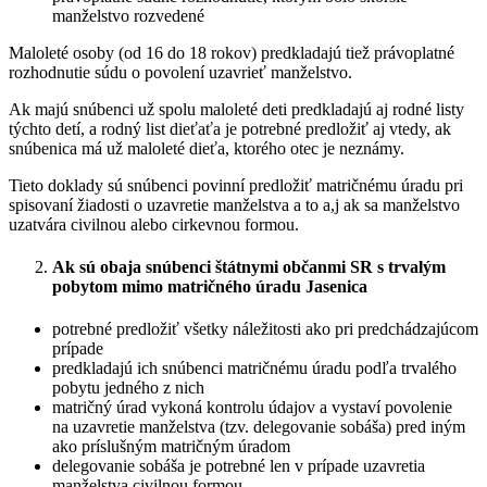
manželstvo rozvedené
Maloleté osoby (od 16 do 18 rokov) predkladajú tiež právoplatné
rozhodnutie súdu o povolení uzavrieť manželstvo.
Ak majú snúbenci už spolu maloleté deti predkladajú aj rodné listy
týchto detí, a rodný list dieťaťa je potrebné predložiť aj vtedy, ak
snúbenica má už maloleté dieťa, ktorého otec je neznámy.
Tieto doklady sú snúbenci povinní predložiť matričnému úradu pri
spisovaní žiadosti o uzavretie manželstva a to a,j ak sa manželstvo
uzatvára civilnou alebo cirkevnou formou.
Ak sú obaja snúbenci štátnymi občanmi SR s trvalým
pobytom mimo matričného úradu Jasenica
potrebné predložiť všetky náležitosti ako pri predchádzajúcom
prípade
predkladajú ich snúbenci matričnému úradu podľa trvalého
pobytu jedného z nich
matričný úrad vykoná kontrolu údajov a vystaví povolenie
na uzavretie manželstva (tzv. delegovanie sobáša) pred iným
ako príslušným matričným úradom
delegovanie sobáša je potrebné len v prípade uzavretia
manželstva civilnou formou