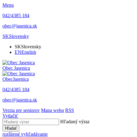
Menu
042/4385 184
obec@jasenica.sk
SK
Slovensky
SK
Slovensky
EN
English
Obec
Jasenica
Obec
Jasenica
042/4385 184
obec@jasenica.sk
Verzia pre seniorov
Mapa webu
RSS
Vytlačiť
Hľadaný výraz
Hľadať
rozšírené vyhľadávanie