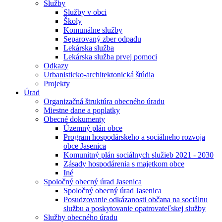
Služby
Služby v obci
Školy
Komunálne služby
Separovaný zber odpadu
Lekárska služba
Lekárska služba prvej pomoci
Odkazy
Urbanisticko-architektonická štúdia
Projekty
Úrad
Organizačná štruktúra obecného úradu
Miestne dane a poplatky
Obecné dokumenty
Územný plán obce
Program hospodárskeho a sociálneho rozvoja
obce Jasenica
Komunitný plán sociálnych služieb 2021 - 2030
Zásady hospodárenia s majetkom obce
Iné
Spoločný obecný úrad Jasenica
Spoločný obecný úrad Jasenica
Posudzovanie odkázanosti občana na sociálnu
službu a poskytovanie opatrovateľskej služby
Služby obecného úradu