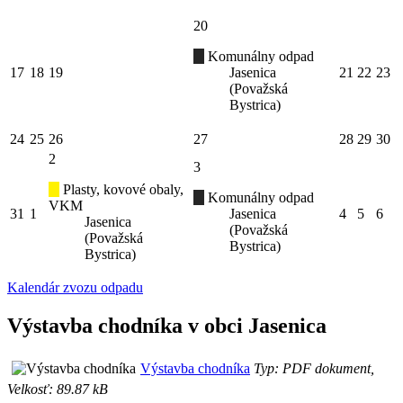
20
Komunálny odpad
17
18
19
Jasenica
21
22
23
(Považská
Bystrica)
24
25
26
27
28
29
30
2
3
Plasty, kovové obaly,
Komunálny odpad
VKM
31
1
Jasenica
4
5
6
Jasenica
(Považská
(Považská
Bystrica)
Bystrica)
Kalendár zvozu odpadu
Výstavba chodníka v obci Jasenica
Výstavba chodníka
Typ: PDF dokument,
Velkosť: 89.87 kB