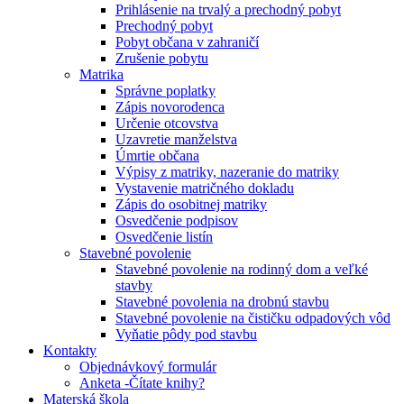
Prihlásenie na trvalý a prechodný pobyt
Prechodný pobyt
Pobyt občana v zahraničí
Zrušenie pobytu
Matrika
Správne poplatky
Zápis novorodenca
Určenie otcovstva
Uzavretie manželstva
Úmrtie občana
Výpisy z matriky, nazeranie do matriky
Vystavenie matričného dokladu
Zápis do osobitnej matriky
Osvedčenie podpisov
Osvedčenie listín
Stavebné povolenie
Stavebné povolenie na rodinný dom a veľké
stavby
Stavebné povolenia na drobnú stavbu
Stavebné povolenie na čističku odpadových vôd
Vyňatie pôdy pod stavbu
Kontakty
Objednávkový formulár
Anketa -Čítate knihy?
Materská škola