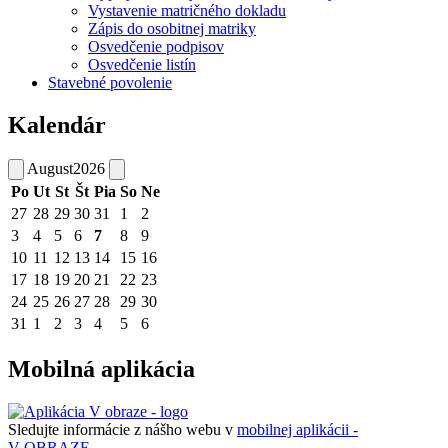
Vystavenie matričného dokladu
Zápis do osobitnej matriky
Osvedčenie podpisov
Osvedčenie listín
Stavebné povolenie
Kalendár
August
2026
Po
Ut
St
Št
Pia
So
Ne
27
28
29
30
31
1
2
3
4
5
6
7
8
9
10
11
12
13
14
15
16
17
18
19
20
21
22
23
24
25
26
27
28
29
30
31
1
2
3
4
5
6
Mobilná aplikácia
Sledujte informácie z nášho webu v
mobilnej aplikácii -
V OBRAZE.