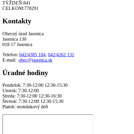
TÝŽDEŇ:
841
CELKOM:
778291
Kontakty
Obecný úrad Jasenica
Jasenica 130
018 17 Jasenica
Telefon:
042/4385 184
,
042/4262 131
E-mail:
obec@jasenica.sk
Úradné hodiny
Pondelok: 7:30-12:00 12:30-15:30
Utorok: 7:30-12:00
Streda: 7:30-12:00 12:30-16:30
Štvrtok: 7:30-12:00 12:30-15:30
Piatok: nestránkový deň