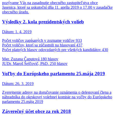
pozývame Vás na zasadnutie obecného zastupiteľstva obce
Jasenica, ktoré sa uskutoční dňa 11. apríla 2019 o 17.00 v zasadačke
obecného úradu.
Výsledky 2. kola prezidentských volieb
Dátum:
1. 4. 2019
Počet voličov zapísaných v zozname voličov 933
Počet voličov, ktorí sa zúčastnili na hlasovaní 437
Počet platných hlasov odovzdaných pre všetkých kandidátov 430
Mgr. Zuzana Čaputová 180 hlasov
JUDr. Maroš Šefčovič, PhD. 250 hlasov
Voľby do Európskeho parlamentu 25.mája 2019
Dátum:
26. 3. 2019
Zverejnenie adresy na doručovanie oznámenia o delegovaní člena a
náhradníka do okrskovej volebnej komisie na voľby do Európskeho
parlamentu 25.mája 2019
Záverečný účet obce za rok 2018