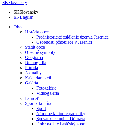
SK
Slovensky
SK
Slovensky
EN
English
Obec
História obce
Predhistorické osídlenie územia Jasenice
Osobnosti pôsobiace v Jasenici
Štatút obce
Obecné symboly
Geografia
Demografia
Príroda
Aktuality
Kalendár akcií
Galéria
Fotogaléria
Videogaléria
Farnosť
Sport a kultúra
Sport
Národné kultúrne pamiatky
Spevácka skupina Dúbrava
Dobrovoľný hasičský zbor