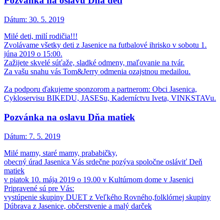
Pozvánka na oslavu Dňa detí
Dátum:
30. 5. 2019
Milé deti, milí rodičia!!!
Zvolávame všetky deti z Jasenice na futbalové ihrisko v sobotu 1.
júna 2019 o 15:00.
Zažijete skvelé súťaže, sladké odmeny, maľovanie na tvár.
Za vašu snahu vás Tom&Jerry odmenia ozajstnou medailou.
Za podporu ďakujeme sponzorom a partnerom: Obci Jasenica,
Cykloservisu BIKEDU, JASESu, Kaderníctvu Iveta, VINKSTAVu.
Pozvánka na oslavu Dňa matiek
Dátum:
7. 5. 2019
Milé mamy, staré mamy, prababičky,
obecný úrad Jasenica Vás srdečne pozýva spoločne osláviť Deň
matiek
v piatok 10. mája 2019 o 19.00 v Kultúrnom dome v Jasenici
Pripravené sú pre Vás:
vystúpenie skupiny DUET z Veľkého Rovného,folklórnej skupiny
Dúbrava z Jasenice, občerstvenie a malý darček