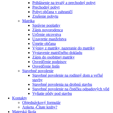
Prihlásenie na trvalý a prechodný pobyt
Prechodný pobyt
Pobyt občana v zahraničí
Zrušenie pobytu
Matrika
Správne poplatky
Zápis novorodenca
Určenie otcovstva
Uzavretie manželstva
Úmrtie občana
Výpisy z matriky, nazeranie do matriky
Vystavenie matričného dokladu
Zápis do osobitnej matriky
Osvedčenie podpisov
Osvedčenie listín
Stavebné povolenie
Stavebné povolenie na rodinný dom a veľké
stavby
Stavebné povolenia na drobnú stavbu
Stavebné povolenie na čističku odpadových vôd
Vyňatie pôdy pod stavbu
Kontakty
Objednávkový formulár
Anketa -Čítate knihy?
Materská škola