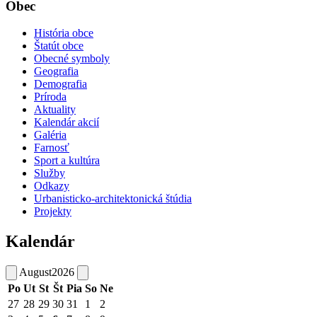
Obec
História obce
Štatút obce
Obecné symboly
Geografia
Demografia
Príroda
Aktuality
Kalendár akcií
Galéria
Farnosť
Sport a kultúra
Služby
Odkazy
Urbanisticko-architektonická štúdia
Projekty
Kalendár
August
2026
Po
Ut
St
Št
Pia
So
Ne
27
28
29
30
31
1
2