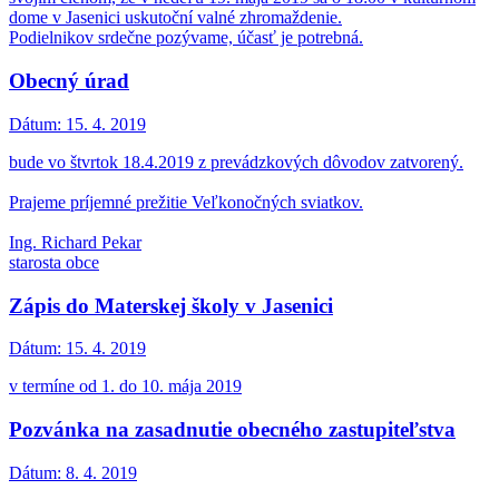
dome v Jasenici uskutoční valné zhromaždenie.
Podielnikov srdečne pozývame, účasť je potrebná.
Obecný úrad
Dátum:
15. 4. 2019
bude vo štvrtok 18.4.2019 z prevádzkových dôvodov zatvorený.
Prajeme príjemné prežitie Veľkonočných sviatkov.
Ing. Richard Pekar
starosta obce
Zápis do Materskej školy v Jasenici
Dátum:
15. 4. 2019
v termíne od 1. do 10. mája 2019
Pozvánka na zasadnutie obecného zastupiteľstva
Dátum:
8. 4. 2019