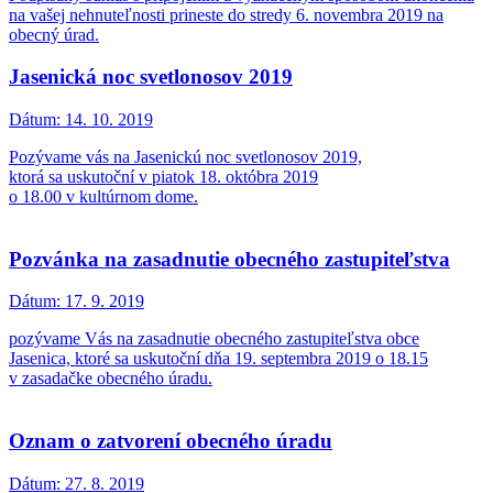
na vašej nehnuteľnosti prineste do stredy 6. novembra 2019 na
obecný úrad.
Jasenická noc svetlonosov 2019
Dátum:
14. 10. 2019
Pozývame vás na Jasenickú noc svetlonosov 2019,
ktorá sa uskutoční v piatok 18. októbra 2019
o 18.00 v kultúrnom dome.
Pozvánka na zasadnutie obecného zastupiteľstva
Dátum:
17. 9. 2019
pozývame Vás na zasadnutie obecného zastupiteľstva obce
Jasenica, ktoré sa uskutoční dňa 19. septembra 2019 o 18.15
v zasadačke obecného úradu.
Oznam o zatvorení obecného úradu
Dátum:
27. 8. 2019