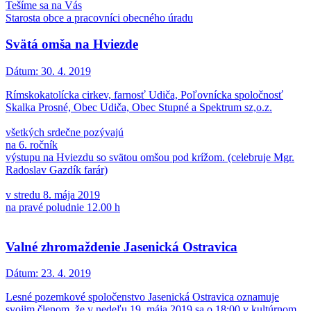
Tešíme sa na Vás
Starosta obce a pracovníci obecného úradu
Svätá omša na Hviezde
Dátum:
30. 4. 2019
Rímskokatolícka cirkev, farnosť Udiča, Poľovnícka spoločnosť
Skalka Prosné, Obec Udiča, Obec Stupné a Spektrum sz,o.z.
všetkých srdečne pozývajú
na 6. ročník
výstupu na Hviezdu so svätou omšou pod krížom. (celebruje Mgr.
Radoslav Gazdík farár)
v stredu 8. mája 2019
na pravé poludnie 12.00 h
Valné zhromaždenie Jasenická Ostravica
Dátum:
23. 4. 2019
Lesné pozemkové spoločenstvo Jasenická Ostravica oznamuje
svojim členom, že v nedeľu 19. mája 2019 sa o 18:00 v kultúrnom