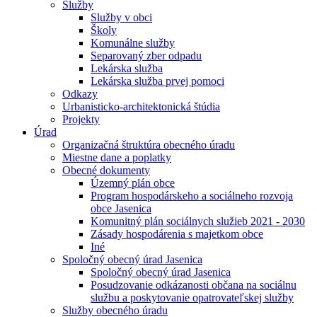
Služby
Služby v obci
Školy
Komunálne služby
Separovaný zber odpadu
Lekárska služba
Lekárska služba prvej pomoci
Odkazy
Urbanisticko-architektonická štúdia
Projekty
Úrad
Organizačná štruktúra obecného úradu
Miestne dane a poplatky
Obecné dokumenty
Územný plán obce
Program hospodárskeho a sociálneho rozvoja
obce Jasenica
Komunitný plán sociálnych služieb 2021 - 2030
Zásady hospodárenia s majetkom obce
Iné
Spoločný obecný úrad Jasenica
Spoločný obecný úrad Jasenica
Posudzovanie odkázanosti občana na sociálnu
službu a poskytovanie opatrovateľskej služby
Služby obecného úradu