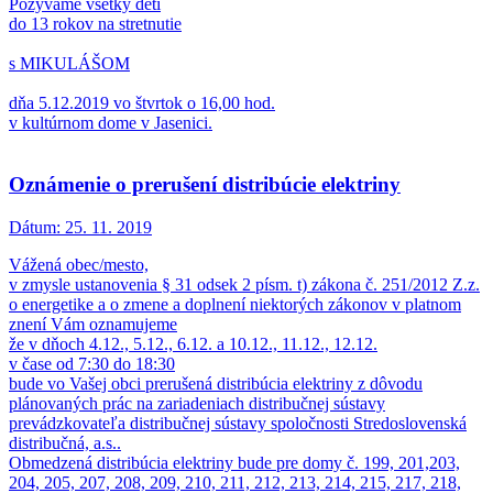
Pozývame všetky deti
do 13 rokov na stretnutie
s MIKULÁŠOM
dňa 5.12.2019 vo štvrtok o 16,00 hod.
v kultúrnom dome v Jasenici.
Oznámenie o prerušení distribúcie elektriny
Dátum:
25. 11. 2019
Vážená obec/mesto,
v zmysle ustanovenia § 31 odsek 2 písm. t) zákona č. 251/2012 Z.z.
o energetike a o zmene a doplnení niektorých zákonov v platnom
znení Vám oznamujeme
že v dňoch 4.12., 5.12., 6.12. a 10.12., 11.12., 12.12.
v čase od 7:30 do 18:30
bude vo Vašej obci prerušená distribúcia elektriny z dôvodu
plánovaných prác na zariadeniach distribučnej sústavy
prevádzkovateľa distribučnej sústavy spoločnosti Stredoslovenská
distribučná, a.s..
Obmedzená distribúcia elektriny bude pre domy č. 199, 201,203,
204, 205, 207, 208, 209, 210, 211, 212, 213, 214, 215, 217, 218,