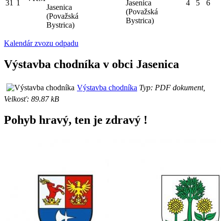
31
1
Jasenica
4
5
6
Jasenica
(Považská
(Považská
Bystrica)
Bystrica)
Kalendár zvozu odpadu
Výstavba chodníka v obci Jasenica
Výstavba chodníka
Typ: PDF dokument,
Velkosť: 89.87 kB
Pohyb hravý, ten je zdravý !