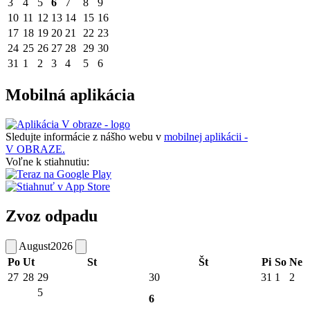
3
4
5
6
7
8
9
10
11
12
13
14
15
16
17
18
19
20
21
22
23
24
25
26
27
28
29
30
31
1
2
3
4
5
6
Mobilná aplikácia
Sledujte informácie z nášho webu v
mobilnej aplikácii -
V OBRAZE.
Voľne k stiahnutiu:
Zvoz odpadu
August
2026
Po
Ut
St
Št
Pi
So
Ne
27
28
29
30
31
1
2
5
6