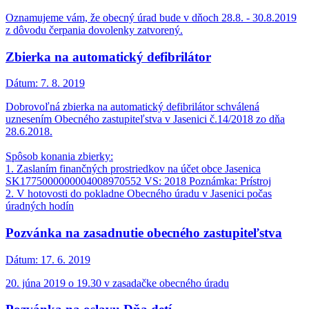
Oznamujeme vám, že obecný úrad bude v dňoch 28.8. - 30.8.2019
z dôvodu čerpania dovolenky zatvorený.
Zbierka na automatický defibrilátor
Dátum:
7. 8. 2019
Dobrovoľná zbierka na automatický defibrilátor schválená
uznesením Obecného zastupiteľstva v Jasenici č.14/2018 zo dňa
28.6.2018.
Spôsob konania zbierky:
1. Zaslaním finančných prostriedkov na účet obce Jasenica
SK1775000000004008970552 VS: 2018 Poznámka: Prístroj
2. V hotovosti do pokladne Obecného úradu v Jasenici počas
úradných hodín
Pozvánka na zasadnutie obecného zastupiteľstva
Dátum:
17. 6. 2019
20. júna 2019 o 19.30 v zasadačke obecného úradu