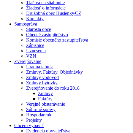
Tlačivá na stiahnutie
Žiadosť o informácie
Družobná obec Huslenky⁄CZ
Kontakty
Samospráva
Starosta obce
Obecné zastupiteľstvo
Komisie obecného zastupiteľstva
Zápisnice
Uznesenia
VZN
Zverejňovanie
Úradná tabuľa
Zmluvy, Faktúry, Objednávky
Zmluvy vodovod
Zmluvy bytovky
Zverejňovanie do roku 2018
Zmluvy
Faktúry
Verejné obstarávanie
Súhrnné správy
Hospodárenie
Projekty
Chcem vybaviť
Evidencia obyvateľstva