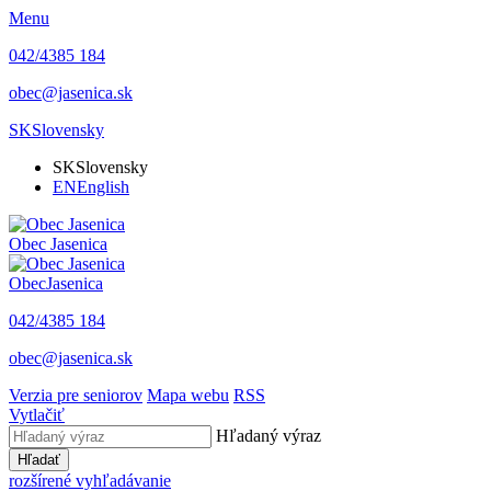
Menu
042/4385 184
obec@jasenica.sk
SK
Slovensky
SK
Slovensky
EN
English
Obec
Jasenica
Obec
Jasenica
042/4385 184
obec@jasenica.sk
Verzia pre seniorov
Mapa webu
RSS
Vytlačiť
Hľadaný výraz
Hľadať
rozšírené vyhľadávanie