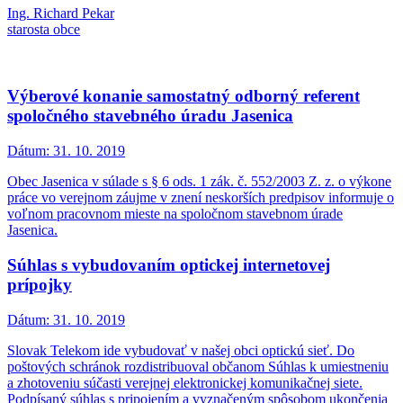
Ing. Richard Pekar
starosta obce
Výberové konanie samostatný odborný referent
spoločného stavebného úradu Jasenica
Dátum:
31. 10. 2019
Obec Jasenica v súlade s § 6 ods. 1 zák. č. 552/2003 Z. z. o výkone
práce vo verejnom záujme v znení neskorších predpisov informuje o
voľnom pracovnom mieste na spoločnom stavebnom úrade
Jasenica.
Súhlas s vybudovaním optickej internetovej
prípojky
Dátum:
31. 10. 2019
Slovak Telekom ide vybudovať v našej obci optickú sieť. Do
poštových schránok rozdistribuoval občanom Súhlas k umiestneniu
a zhotoveniu súčasti verejnej elektronickej komunikačnej siete.
Podpísaný súhlas s pripojením a vyznačeným spôsobom ukončenia