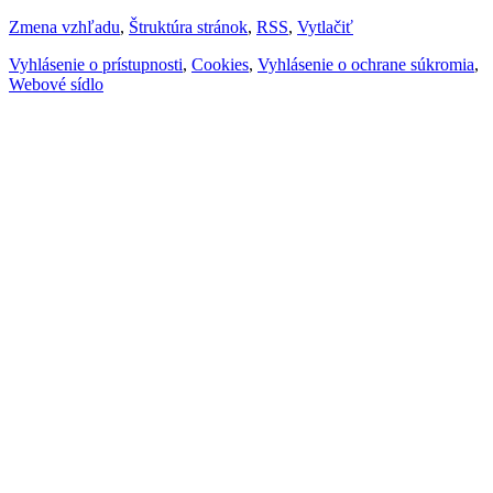
Zmena vzhľadu
,
Štruktúra stránok
,
RSS
,
Vytlačiť
Vyhlásenie o prístupnosti
,
Cookies
,
Vyhlásenie o ochrane súkromia
,
Webové sídlo