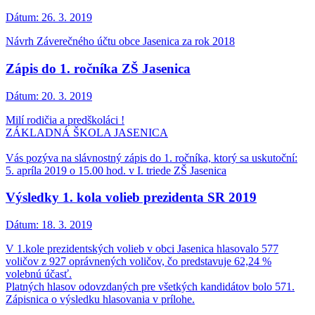
Dátum:
26. 3. 2019
Návrh Záverečného účtu obce Jasenica za rok 2018
Zápis do 1. ročníka ZŠ Jasenica
Dátum:
20. 3. 2019
Milí rodičia a predškoláci !
ZÁKLADNÁ ŠKOLA JASENICA
Vás pozýva na slávnostný zápis do 1. ročníka, ktorý sa uskutoční:
5. apríla 2019 o 15.00 hod. v I. triede ZŠ Jasenica
Výsledky 1. kola volieb prezidenta SR 2019
Dátum:
18. 3. 2019
V 1.kole prezidentských volieb v obci Jasenica hlasovalo 577
voličov z 927 oprávnených voličov, čo predstavuje 62,24 %
volebnú účasť.
Platných hlasov odovzdaných pre všetkých kandidátov bolo 571.
Zápisnica o výsledku hlasovania v prílohe.