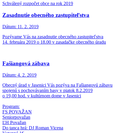
Schválený rozpočet obce na rok 2019
Zasadnutie obecného zastupiteľstva
Dátum:
11. 2. 2019
Pozývame Vás na zasadnutie obecného zastupiteľstva
14. februára 2019 o 18.00 v zasadačke obecného úradu
Fašiangová zábava
Dátum:
4. 2. 2019
Obecný úrad v Jasenici Vás pozýva na Fašiangovú zábavu
spojenú s pochovávaním basy v piatok 8.2.2019
o 19,00 hod. v kultúrnom dome v Jasenici
Program:
FS POVAŽAN
Seniorpovažan
ĽH Považan
Do tanca hrá: DJ Roman Vicena