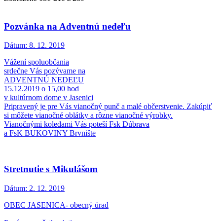
Pozvánka na Adventnú nedeľu
Dátum:
8. 12. 2019
Vážení spoluobčania
srdečne Vás pozývame na
ADVENTNÚ NEDEĽU
15.12.2019 o 15,00 hod
v kultúrnom dome v Jasenici
Pripravený je pre Vás vianočný punč a malé občerstvenie. Zakúpiť
si môžete vianočné oblátky a rôzne vianočné výrobky.
Vianočnými koledami Vás poteší Fsk Dúbrava
a FsK BUKOVINY Brvnište
Stretnutie s Mikulášom
Dátum:
2. 12. 2019
OBEC JASENICA- obecný úrad