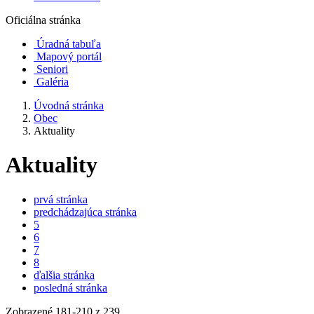
Oficiálna stránka
Úradná tabuľa
Mapový portál
Seniori
Galéria
Úvodná stránka
Obec
Aktuality
Aktuality
prvá stránka
predchádzajúca stránka
5
6
7
8
ďalšia stránka
posledná stránka
Zobrazené
181
-
210
z 239