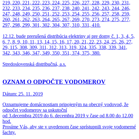
219, 220, 221, 222, 223, 224, 225, 226, 227, 228, 229, 230, 231,
232, 233, 234, 235, 236, 237, 238, 240, 241, 242, 243, 244, 246,
247, 248, 249, 250, 251, 252, 253, 254, 255, 256, 257, 258, 259,
260, 261, 262, 263, 264, 265, 267, 269, 270, 273, 274, 275, 277,
297, 298, 299, 301, 302, 304, 307, 310, 331, 410.
12.12. bude prerušená distribúcia elektriny aj pre domy č. 1, 3, 4, 5,
6, 7, 8, 9, 10, 11, 13, 14, 15, 16, 17, 20, 21, 22, 23, 24, 25, 26, 27,
29, 115, 308, 309, 311, 312, 313, 319, 324, 335, 338, 339, 341,
342, 343, 346, 347, 349, 350, 351, 374, 375, 380.
Stredoslovenská distribučná, a.s.
OZNAM O ODPOČTE VODOMEROV
Dátum:
25. 11. 2019
Oznamujeme domácnostiam pripojeným na obecný vodovod, že
odpočet vodomerov sa uskutoční
od 3.decembra 2019 do 6. decembra 2019 v čase od 8.00 do 12.00
hod.
Prosíme Vás, aby ste v uvedenom čase sprístupnili svoje vodomerné
šachty.