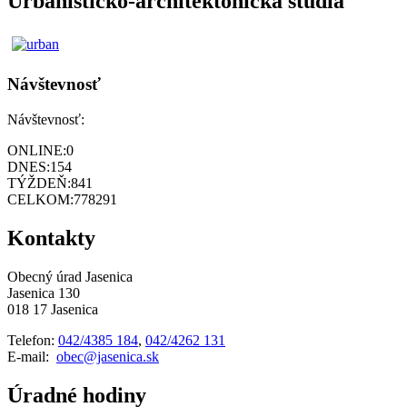
Urbanisticko-architektonická štúdia
Návštevnosť
Návštevnosť:
ONLINE:
0
DNES:
154
TÝŽDEŇ:
841
CELKOM:
778291
Kontakty
Obecný úrad Jasenica
Jasenica 130
018 17 Jasenica
Telefon:
042/4385 184
,
042/4262 131
E-mail:
obec@jasenica.sk
Úradné hodiny