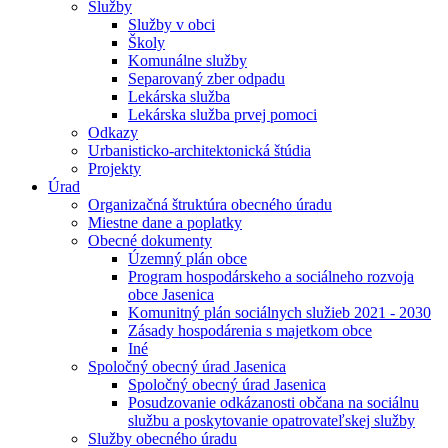
Služby
Služby v obci
Školy
Komunálne služby
Separovaný zber odpadu
Lekárska služba
Lekárska služba prvej pomoci
Odkazy
Urbanisticko-architektonická štúdia
Projekty
Úrad
Organizačná štruktúra obecného úradu
Miestne dane a poplatky
Obecné dokumenty
Územný plán obce
Program hospodárskeho a sociálneho rozvoja
obce Jasenica
Komunitný plán sociálnych služieb 2021 - 2030
Zásady hospodárenia s majetkom obce
Iné
Spoločný obecný úrad Jasenica
Spoločný obecný úrad Jasenica
Posudzovanie odkázanosti občana na sociálnu
službu a poskytovanie opatrovateľskej služby
Služby obecného úradu