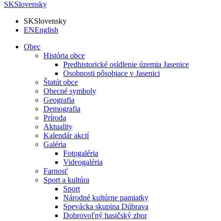
SK
Slovensky
SK
Slovensky
EN
English
Obec
História obce
Predhistorické osídlenie územia Jasenice
Osobnosti pôsobiace v Jasenici
Štatút obce
Obecné symboly
Geografia
Demografia
Príroda
Aktuality
Kalendár akcií
Galéria
Fotogaléria
Videogaléria
Farnosť
Sport a kultúra
Sport
Národné kultúrne pamiatky
Spevácka skupina Dúbrava
Dobrovoľný hasičský zbor