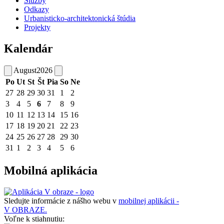
Služby
Odkazy
Urbanisticko-architektonická štúdia
Projekty
Kalendár
August
2026
Po
Ut
St
Št
Pia
So
Ne
27
28
29
30
31
1
2
3
4
5
6
7
8
9
10
11
12
13
14
15
16
17
18
19
20
21
22
23
24
25
26
27
28
29
30
31
1
2
3
4
5
6
Mobilná aplikácia
Sledujte informácie z nášho webu v
mobilnej aplikácii -
V OBRAZE.
Voľne k stiahnutiu: