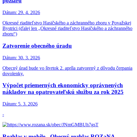
požiaru
Dátum:
29. 4. 2026
Okresné riaditeľstvo Hasičského a záchranného zboru v Považskej
Bystrici (ďalej len „Okresné riaditeľstvo Hasičského a záchranného
zboru“)
Zatvorenie obecného úradu
Dátum:
30. 3. 2026
Obecný úrad bude vo štvrtok 2. apríla zatvorený z dôvodu čerpania
dovolenky.
Výpočet priemerných ekonomicky oprávnených
nákladov na opatrovateľskú službu za rok 2025
Dátum:
5. 3. 2026
-
Rozhlas v mobile - Obecný rozhlas ROZaNA