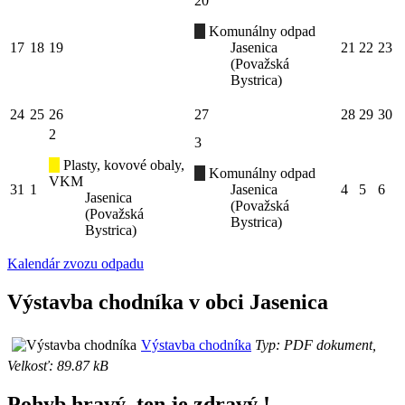
20
Komunálny odpad
17
18
19
Jasenica
21
22
23
(Považská
Bystrica)
24
25
26
27
28
29
30
2
3
Plasty, kovové obaly,
Komunálny odpad
VKM
31
1
Jasenica
4
5
6
Jasenica
(Považská
(Považská
Bystrica)
Bystrica)
Kalendár zvozu odpadu
Výstavba chodníka v obci Jasenica
Výstavba chodníka
Typ: PDF dokument,
Velkosť: 89.87 kB
Pohyb hravý, ten je zdravý !