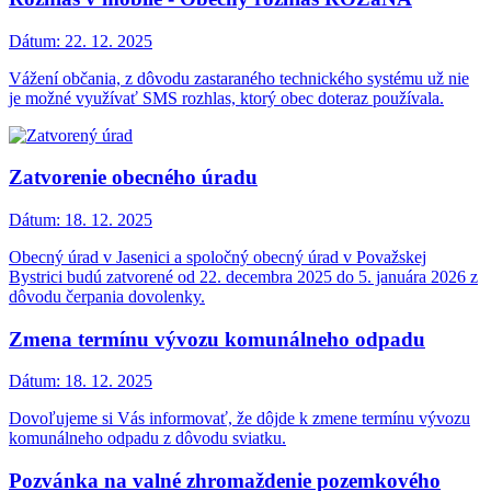
Dátum:
22. 12. 2025
Vážení občania, z dôvodu zastaraného technického systému už nie
je možné využívať SMS rozhlas, ktorý obec doteraz používala.
Zatvorenie obecného úradu
Dátum:
18. 12. 2025
Obecný úrad v Jasenici a spoločný obecný úrad v Považskej
Bystrici budú zatvorené od 22. decembra 2025 do 5. januára 2026 z
dôvodu čerpania dovolenky.
Zmena termínu vývozu komunálneho odpadu
Dátum:
18. 12. 2025
Dovoľujeme si Vás informovať, že dôjde k zmene termínu vývozu
komunálneho odpadu z dôvodu sviatku.
Pozvánka na valné zhromaždenie pozemkového