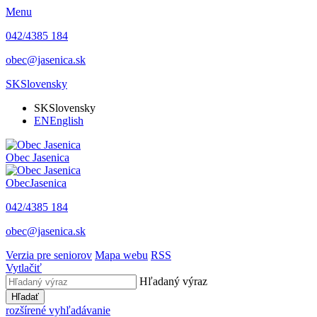
Menu
042/4385 184
obec@jasenica.sk
SK
Slovensky
SK
Slovensky
EN
English
Obec
Jasenica
Obec
Jasenica
042/4385 184
obec@jasenica.sk
Verzia pre seniorov
Mapa webu
RSS
Vytlačiť
Hľadaný výraz
Hľadať
rozšírené vyhľadávanie