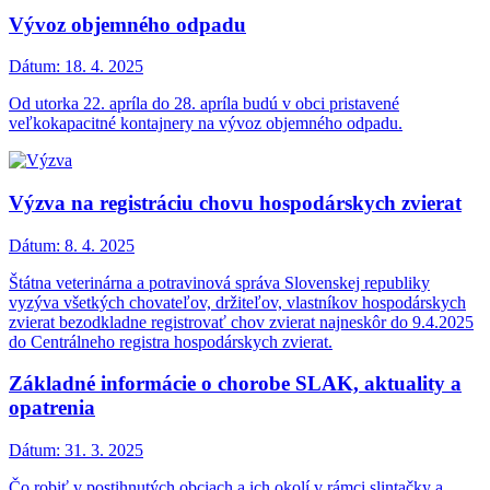
Vývoz objemného odpadu
Dátum:
18. 4. 2025
Od utorka 22. apríla do 28. apríla budú v obci pristavené
veľkokapacitné kontajnery na vývoz objemného odpadu.
Výzva na registráciu chovu hospodárskych zvierat
Dátum:
8. 4. 2025
Štátna veterinárna a potravinová správa Slovenskej republiky
vyzýva všetkých chovateľov, držiteľov, vlastníkov hospodárskych
zvierat bezodkladne registrovať chov zvierat najneskôr do 9.4.2025
do Centrálneho registra hospodárskych zvierat.
Základné informácie o chorobe SLAK, aktuality a
opatrenia
Dátum:
31. 3. 2025
Čo robiť v postihnutých obciach a ich okolí v rámci slintačky a