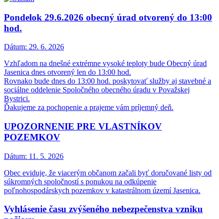
Pondelok 29.6.2026 obecný úrad otvorený do 13:00
hod.
Dátum:
29. 6. 2026
Vzhľadom na dnešné extrémne vysoké teploty bude Obecný úrad
Jasenica dnes otvorený len do 13:00 hod.
Rovnako bude dnes do 13:00 hod. poskytovať služby aj stavebné a
sociálne oddelenie Spoločného obecného úradu v Považskej
Bystrici.
Ďakujeme za pochopenie a prajeme vám príjemný deň.
UPOZORNENIE PRE VLASTNÍKOV
POZEMKOV
Dátum:
11. 5. 2026
Obec eviduje, že viacerým občanom začali byť doručované listy od
súkromných spoločností s ponukou na odkúpenie
poľnohospodárskych pozemkov v katastrálnom území Jasenica.
Vyhlásenie času zvýšeného nebezpečenstva vzniku