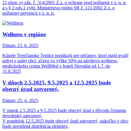
21 písm. o) zák. č. 314/2001 Z.z. o ochrane pred požiarmi v z. n. p.
a s § 2 ods.1 vyhl. Ministerstva vnútra SR č. 121/2002 Z.z. o
požiarnej prevencii v z. n. p.
Wellness v regióne
Dátum:
23. 6. 2025
Kúpele Trenčianske Teplice ponúkajú pre občanov, ktorí majú trvalý
pobyt v našej obci, zľavu vo výške 50% na návštevu wellness-
medicínskeho centra WellMed v hoteli Slovakia od 1.7. do
31.8.2025
V dňoch 2.5.2025, 9.5.2025 a 12.5.2025 bude
obecný úrad zatvorený.
Dátum:
25. 4. 2025
V piatok 2.5.2025 a 9.5.2025 bude obecný úrad z dôvodu čerpania
dovolenky zatvorený.
V pondelok 12.5.2025 bude obecný úrad zatvorený, nakoľko v obci
bude prerušená distribúcia elektriny.