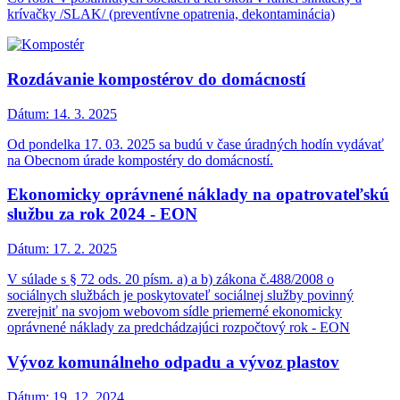
krívačky /SLAK/ (preventívne opatrenia, dekontaminácia)
Rozdávanie kompostérov do domácností
Dátum:
14. 3. 2025
Od pondelka 17. 03. 2025 sa budú v čase úradných hodín vydávať
na Obecnom úrade kompostéry do domácností.
Ekonomicky oprávnené náklady na opatrovateľskú
službu za rok 2024 - EON
Dátum:
17. 2. 2025
V súlade s § 72 ods. 20 písm. a) a b) zákona č.488/2008 o
sociálnych službách je poskytovateľ sociálnej služby povinný
zverejniť na svojom webovom sídle priemerné ekonomicky
oprávnené náklady za predchádzajúci rozpočtový rok - EON
Vývoz komunálneho odpadu a vývoz plastov
Dátum:
19. 12. 2024