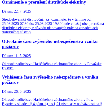
Oznámenie o prerušení distribúcie elektriny
Dátum:
22. 7. 2025
Stredoslovenská distribučná, a.s. oznamuje, že v termíne od:
25.08.2025 07:30 do: 25.08.2025 19:30 bude v našej obci prerušená
distribúcia elektriny z dôvodu plánovaných prác na zariadeniach
distribučnej sústavy
Odvolanie času zvýšeného nebezpečenstva vzniku
požiarov
Dátum:
11. 7. 2025
Okresné riaditeľstvo Hasičského a záchranného zboru v Považskej
Bystrici
Vyhlásenie času zvýšeného nebezpečenstva vzniku
požiarov
Dátum:
26. 6. 2025
Okresné riaditeľstvo Hasičského a záchranného zboru v Pov.
Bystrici v súlade s § 4 písm. b) a s § 21 písm. a) v nadväznosti na §