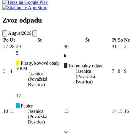
Zvoz odpadu
August
2026
Po
Ut
St
Št
Pi
So
Ne
27
28
29
30
31
1
2
5
6
Plasty, kovové obaly,
Komunálny odpad
VKM
3
4
Jasenica
7
8
9
Jasenica
(Považská
(Považská
Bystrica)
Bystrica)
12
Papier
10
11
Jasenica
13
14
15
16
(Považská
Bystrica)