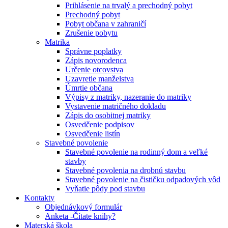
Prihlásenie na trvalý a prechodný pobyt
Prechodný pobyt
Pobyt občana v zahraničí
Zrušenie pobytu
Matrika
Správne poplatky
Zápis novorodenca
Určenie otcovstva
Uzavretie manželstva
Úmrtie občana
Výpisy z matriky, nazeranie do matriky
Vystavenie matričného dokladu
Zápis do osobitnej matriky
Osvedčenie podpisov
Osvedčenie listín
Stavebné povolenie
Stavebné povolenie na rodinný dom a veľké
stavby
Stavebné povolenia na drobnú stavbu
Stavebné povolenie na čističku odpadových vôd
Vyňatie pôdy pod stavbu
Kontakty
Objednávkový formulár
Anketa -Čítate knihy?
Materská škola