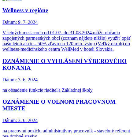
Wellness v regióne
Dátum:
9. 7. 2024
V letných mesiacoch od 01.07. do 31.08.2024 môžu občania
zapojených partnerských obcí (zoznam nájdete nižšie) využiť opäť
našu letnú akciu - 50% zľavu na 120 min. vstup (Veľký okruh) do
wellness-medicínskeho centra WellMed v hoteli Slovakia.
OZNÁMENIE O VYHLÁSENÍ VÝBEROVÉHO
KONANIA
Dátum:
3. 6. 2024
na obsadenie funkcie riaditeľa Základnej školy
OZNÁMENIE O VOĽNOM PRACOVNOM
MIESTE
Dátum:
3. 6. 2024
na pracovnú pozíciu administratívny pracovník - stavebný referent
pre drobné stavby