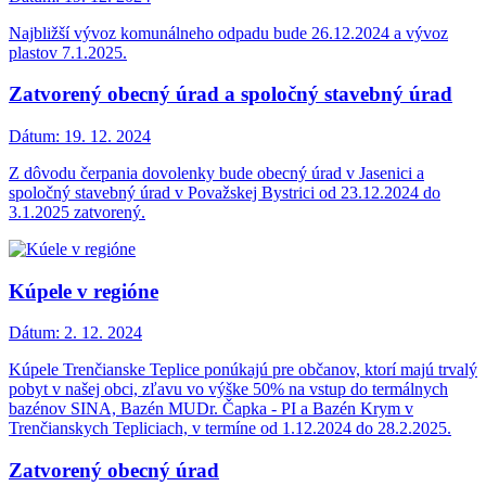
Najbližší vývoz komunálneho odpadu bude 26.12.2024 a vývoz
plastov 7.1.2025.
Zatvorený obecný úrad a spoločný stavebný úrad
Dátum:
19. 12. 2024
Z dôvodu čerpania dovolenky bude obecný úrad v Jasenici a
spoločný stavebný úrad v Považskej Bystrici od 23.12.2024 do
3.1.2025 zatvorený.
Kúpele v regióne
Dátum:
2. 12. 2024
Kúpele Trenčianske Teplice ponúkajú pre občanov, ktorí majú trvalý
pobyt v našej obci, zľavu vo výške 50% na vstup do termálnych
bazénov SINA, Bazén MUDr. Čapka - PI a Bazén Krym v
Trenčianskych Tepliciach, v termíne od 1.12.2024 do 28.2.2025.
Zatvorený obecný úrad