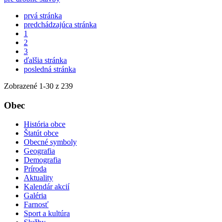
prvá stránka
predchádzajúca stránka
1
2
3
ďalšia stránka
posledná stránka
Zobrazené
1
-
30
z 239
Obec
História obce
Štatút obce
Obecné symboly
Geografia
Demografia
Príroda
Aktuality
Kalendár akcií
Galéria
Farnosť
Sport a kultúra