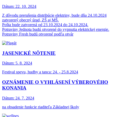
Dátum:
22. 10. 2024
Z dôvodu prerušenia distribúcie elektriny, bude dňa 24.10.2024
zatvorený obecný úrad, ZŠ aj MŠ.
Pošta bude zatvorená od 23.10.2024 do 24.10.2024.
Potraviny Jednota budú otvorené do vypnutia elektrickej energie.
Potraviny Fresh budú otvorené podľa otvár
JASENICKÉ NÔTENIE
Dátum:
5. 8. 2024
Festival spevu, hudby a tanca: 24. - 25.8.2024
OZNÁMENIE O VYHLÁSENÍ VÝBEROVÉHO
KONANIA
Dátum:
24. 7. 2024
na obsadenie funkcie riaditeľa Základnej školy