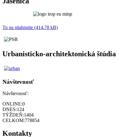
Jasenica
Tu na stiahnutie (414.78 kB)
Urbanisticko-architektonická štúdia
Návštevnosť
Návštevnosť:
ONLINE:
0
DNES:
124
TÝŽDEŇ:
1404
CELKOM:
778854
Kontakty