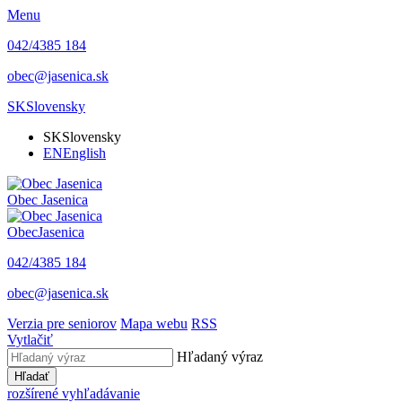
Menu
042/4385 184
obec@jasenica.sk
SK
Slovensky
SK
Slovensky
EN
English
Obec
Jasenica
Obec
Jasenica
042/4385 184
obec@jasenica.sk
Verzia pre seniorov
Mapa webu
RSS
Vytlačiť
Hľadaný výraz
Hľadať
rozšírené vyhľadávanie