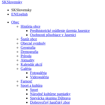
SK
Slovensky
SK
Slovensky
EN
English
Obec
História obce
Predhistorické osídlenie územia Jasenice
Osobnosti pôsobiace v Jasenici
Štatút obce
Obecné symboly
Geografia
Demografia
Príroda
Aktuality
Kalendár akcií
Galéria
Fotogaléria
Videogaléria
Farnosť
Sport a kultúra
Sport
Národné kultúrne pamiatky
Spevácka skupina Dúbrava
Dobrovoľný hasičský zbor