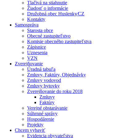
Tlačivá na stiahnutie
Žiadosť o informácie
Družobná obec Huslenky⁄CZ
Kontakty
Samospráva
Starosta obce
Obecné zastupiteľstvo
Komisie obecného zastupiteľstva
Zápisnice
Uznesenia
VZN
Zverejňovanie
Úradná tabuľa
Zmluvy, Faktúry, Objednávky
Zmluvy vodovod
Zmluvy bytovky
Zverejňovanie do roku 2018
Zmluvy
Faktúry
Verejné obstarávanie
Súhrnné správy
Hospodárenie
Projekty
Chcem vybaviť
Evidencia obyvateľstva