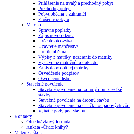
Prihlásenie na trvalý a prechodný pobyt
Prechodný pobyt
Pobyt občana v zahraničí
Zrušenie pobytu
Matrika
Správne poplatky
Zápis novorodenca
Určenie otcovstva
Uzavretie manželstva
Úmrtie občana
Výpisy z matriky, nazeranie do matriky
Vystavenie matričného dokladu
Zápis do osobitnej matriky
Osvedčenie podpisov
Osvedčenie listín
Stavebné povolenie
Stavebné povolenie na rodinný dom a veľké
stavby
Stavebné povolenia na drobnú stavbu
Stavebné povolenie na čističku odpadových vôd
Vyňatie pôdy pod stavbu
Kontakty
Objednávkový formulár
Anketa -Čítate knihy?
Materská škola