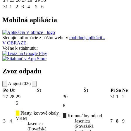
24
25
26
27
28
29
30
31
1
2
3
4
5
6
Mobilná aplikácia
Sledujte informácie z nášho webu v
mobilnej aplikácii -
V OBRAZE.
Voľne k stiahnutiu:
Zvoz odpadu
August
2026
Po
Ut
St
Št
Pi
So
Ne
27
28
29
30
31
1
2
5
6
Plasty, kovové obaly,
Komunálny odpad
VKM
3
4
Jasenica
7
8
9
Jasenica
(Považská
(Považská