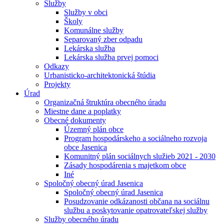
Služby
Služby v obci
Školy
Komunálne služby
Separovaný zber odpadu
Lekárska služba
Lekárska služba prvej pomoci
Odkazy
Urbanisticko-architektonická štúdia
Projekty
Úrad
Organizačná štruktúra obecného úradu
Miestne dane a poplatky
Obecné dokumenty
Územný plán obce
Program hospodárskeho a sociálneho rozvoja
obce Jasenica
Komunitný plán sociálnych služieb 2021 - 2030
Zásady hospodárenia s majetkom obce
Iné
Spoločný obecný úrad Jasenica
Spoločný obecný úrad Jasenica
Posudzovanie odkázanosti občana na sociálnu
službu a poskytovanie opatrovateľskej služby
Služby obecného úradu