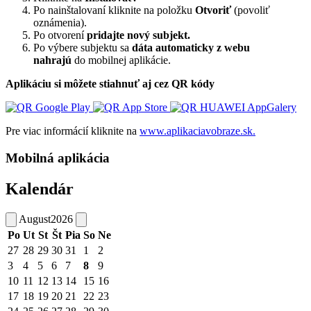
Po nainštalovaní kliknite na položku
Otvoriť
(povoliť
oznámenia).
Po otvorení
pridajte nový subjekt.
Po výbere subjektu sa
dáta automaticky z webu
nahrajú
do mobilnej aplikácie.
Aplikáciu si môžete stiahnuť aj cez QR kódy
Pre viac informácií kliknite na
www.aplikaciavobraze.sk.
Mobilná aplikácia
Kalendár
August
2026
Po
Ut
St
Št
Pia
So
Ne
27
28
29
30
31
1
2
3
4
5
6
7
8
9
10
11
12
13
14
15
16
17
18
19
20
21
22
23