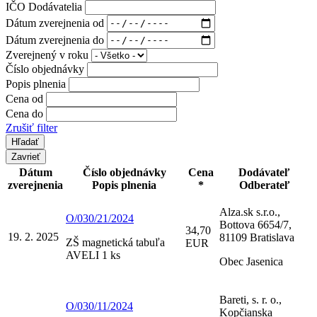
IČO Dodávatelia
Dátum zverejnenia od
Dátum zverejnenia do
Zverejnený v roku
Číslo objednávky
Popis plnenia
Cena od
Cena do
Zrušiť filter
Zavrieť
Dátum
Číslo objednávky
Cena
Dodávateľ
zverejnenia
Popis plnenia
*
Odberateľ
Alza.sk s.r.o.,
O/030/21/2024
Bottova 6654/7,
34,70
19. 2. 2025
81109 Bratislava
ZŠ magnetická tabuľa
EUR
AVELI 1 ks
Obec Jasenica
Bareti, s. r. o.,
O/030/11/2024
Kopčianska