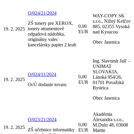
O/024/21/2024
WAY-COPY SK
s.r.o., Nižný Kelčov
ZŠ tonery pre XEROX,
0,00
885, 02355 Vysoká
tonery atramentové
19. 2. 2025
EUR
nad Kysucou
odpadová nádobka,
originálny valec
Obec Jasenica
kancelársky papier 2 krab
Ing. Slavomír Jalč -
UNIMAT
SLOVAKIA,
O/024/11/2024
0,00
Lánská 954/26,
19. 2. 2025
EUR
01701 Považská
OcÚ dodanie tovaru
Bystrica
Obec Jasenica
Akadémia
O/023/21/2024
Alexandra s.r.o.,
0,00
M.Dulu 48, 03608
19. 2. 2025
ZŠ učebnice informatiky
EUR
Martin