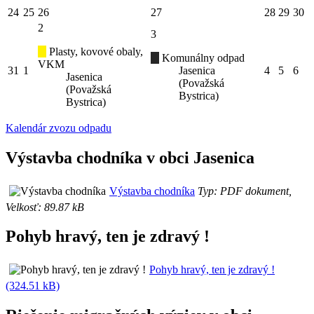
24
25
26
27
28
29
30
2
3
Plasty, kovové obaly,
Komunálny odpad
VKM
31
1
Jasenica
4
5
6
Jasenica
(Považská
(Považská
Bystrica)
Bystrica)
Kalendár zvozu odpadu
Výstavba chodníka v obci Jasenica
Výstavba chodníka
Typ: PDF dokument,
Velkosť: 89.87 kB
Pohyb hravý, ten je zdravý !
Pohyb hravý, ten je zdravý !
(324.51 kB)