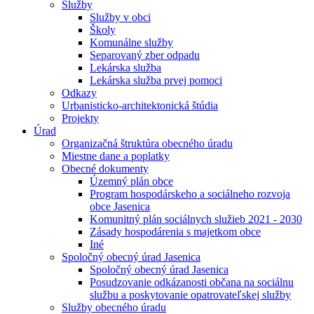
Služby
Služby v obci
Školy
Komunálne služby
Separovaný zber odpadu
Lekárska služba
Lekárska služba prvej pomoci
Odkazy
Urbanisticko-architektonická štúdia
Projekty
Úrad
Organizačná štruktúra obecného úradu
Miestne dane a poplatky
Obecné dokumenty
Územný plán obce
Program hospodárskeho a sociálneho rozvoja
obce Jasenica
Komunitný plán sociálnych služieb 2021 - 2030
Zásady hospodárenia s majetkom obce
Iné
Spoločný obecný úrad Jasenica
Spoločný obecný úrad Jasenica
Posudzovanie odkázanosti občana na sociálnu
službu a poskytovanie opatrovateľskej služby
Služby obecného úradu