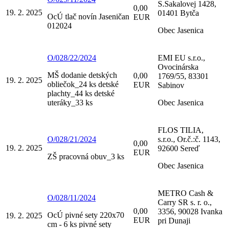
S.Sakalovej 1428,
0,00
19. 2. 2025
01401 Bytča
OcÚ tlač novín Jaseničan
EUR
012024
Obec Jasenica
O/028/22/2024
EMI EU s.r.o.,
Ovocinárska
MŠ dodanie detských
0,00
1769/55, 83301
19. 2. 2025
obliečok_24 ks detské
EUR
Sabinov
plachty_44 ks detské
uteráky_33 ks
Obec Jasenica
FLOS TILIA,
O/028/21/2024
s.r.o., Or.č.:č. 1143,
0,00
19. 2. 2025
92600 Sereď
EUR
ZŠ pracovná obuv_3 ks
Obec Jasenica
METRO Cash &
O/028/11/2024
Carry SR s. r. o.,
0,00
3356, 90028 Ivanka
OcÚ pivné sety 220x70
19. 2. 2025
EUR
pri Dunaji
cm - 6 ks pivné sety