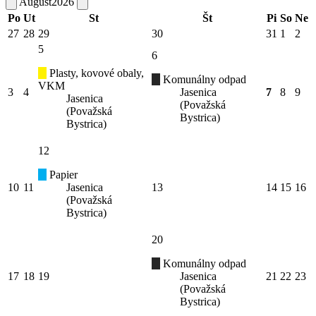
August
2026
Po
Ut
St
Št
Pi
So
Ne
27
28
29
30
31
1
2
5
6
Plasty, kovové obaly,
Komunálny odpad
VKM
3
4
Jasenica
7
8
9
Jasenica
(Považská
(Považská
Bystrica)
Bystrica)
12
Papier
10
11
Jasenica
13
14
15
16
(Považská
Bystrica)
20
Komunálny odpad
17
18
19
Jasenica
21
22
23
(Považská
Bystrica)