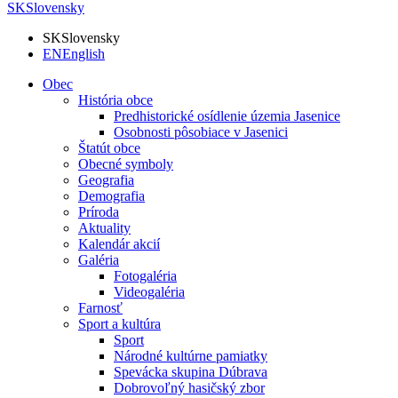
SK
Slovensky
SK
Slovensky
EN
English
Obec
História obce
Predhistorické osídlenie územia Jasenice
Osobnosti pôsobiace v Jasenici
Štatút obce
Obecné symboly
Geografia
Demografia
Príroda
Aktuality
Kalendár akcií
Galéria
Fotogaléria
Videogaléria
Farnosť
Sport a kultúra
Sport
Národné kultúrne pamiatky
Spevácka skupina Dúbrava
Dobrovoľný hasičský zbor