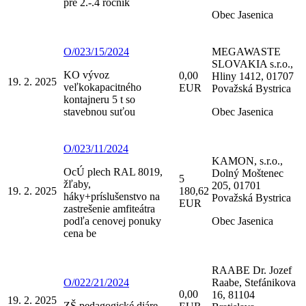
pre 2.-.4 ročník
Obec Jasenica
O/023/15/2024
MEGAWASTE
SLOVAKIA s.r.o.,
KO vývoz
0,00
Hliny 1412, 01707
19. 2. 2025
veľkokapacitného
EUR
Považská Bystrica
kontajneru 5 t so
stavebnou suťou
Obec Jasenica
O/023/11/2024
KAMON, s.r.o.,
OcÚ plech RAL 8019,
Dolný Moštenec
5
žľaby,
205, 01701
19. 2. 2025
180,62
háky+príslušenstvo na
Považská Bystrica
EUR
zastrešenie amfiteátra
podľa cenovej ponuky
Obec Jasenica
cena be
RAABE Dr. Jozef
O/022/21/2024
Raabe, Stefánikova
0,00
16, 81104
19. 2. 2025
ZŠ pedagogické diáre