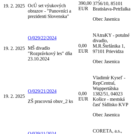
390,00
3756/10, 85101
OcÚ set výukových
19. 2. 2025
EUR
Bratislava-Petržalka
obrazov - "Panovníci a
prezidenti Slovenska"
Obec Jasenica
NAtraKY - potulné
O/029/22/2024
divadlo,
0,00
M.R.Štefánika 1,
MŠ divadlo
19. 2. 2025
EUR
97101 Prievidza
"Rozprávkový les" dňa
23.10.2024
Obec Jasenica
Vladimír Kyseľ -
RepCentral,
Wuppertálska
O/029/21/2024
0,00
1382/51, 04023
19. 2. 2025
EUR
Košice - mestská
ZŠ pracovná obuv_2 ks
časť Sídlisko KVP
Obec Jasenica
CORETA, a.s.,
O/029/11/2024