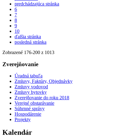
predchádzajúca stránka
6
7
8
9
10
ďalšia stránka
posledná stránka
Zobrazené
176
-
200
z 1013
Zverejňovanie
Úradná tabuľa
Zmluvy, Faktúry, Objednávky
Zmluvy vodovod
Zmluvy bytovky
Zverejňovanie do roku 2018
Verejné obstarávanie
Súhrnné správy
Hospodárenie
Projekty
Kalendár