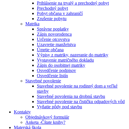
Prihlásenie na trvalý a prechodný pobyt
Prechodný pobyt
Pobyt občana v zahraničí
Zrušenie pobytu
Matrika
Správne poplatky
Zápis novorodenca
Určenie otcovstva
Uzavretie manželstva
Úmrtie občana
Výpisy z matriky, nazeranie do matriky
Vystavenie matričného dokladu
Zápis do osobitnej matriky
Osvedčenie podpisov
Osvedčenie listín
Stavebné povolenie
Stavebné povolenie na rodinný dom a veľké
stavby
Stavebné povolenia na drobnú stavbu
Stavebné povolenie na čističku odpadových vôd
Vyňatie pôdy pod stavbu
Kontakty
Objednávkový formulár
Anketa -Čítate knihy?
Materská škola