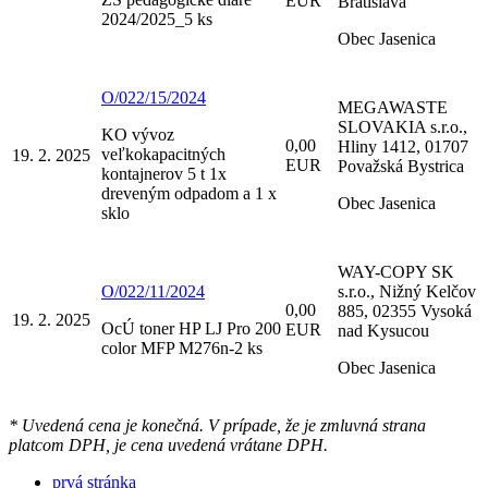
EUR
Bratislava
2024/2025_5 ks
Obec Jasenica
O/022/15/2024
MEGAWASTE
SLOVAKIA s.r.o.,
KO vývoz
0,00
Hliny 1412, 01707
veľkokapacitných
19. 2. 2025
EUR
Považská Bystrica
kontajnerov 5 t 1x
dreveným odpadom a 1 x
Obec Jasenica
sklo
WAY-COPY SK
O/022/11/2024
s.r.o., Nižný Kelčov
0,00
885, 02355 Vysoká
19. 2. 2025
OcÚ toner HP LJ Pro 200
EUR
nad Kysucou
color MFP M276n-2 ks
Obec Jasenica
* Uvedená cena je konečná. V prípade, že je zmluvná strana
platcom DPH, je cena uvedená vrátane DPH.
prvá stránka