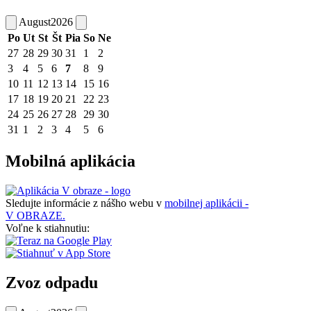
August
2026
Po
Ut
St
Št
Pia
So
Ne
27
28
29
30
31
1
2
3
4
5
6
7
8
9
10
11
12
13
14
15
16
17
18
19
20
21
22
23
24
25
26
27
28
29
30
31
1
2
3
4
5
6
Mobilná aplikácia
Sledujte informácie z nášho webu v
mobilnej aplikácii -
V OBRAZE.
Voľne k stiahnutiu:
Zvoz odpadu