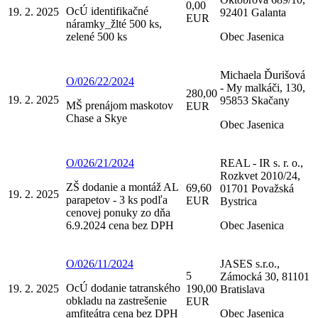
0,00
OcÚ identifikačné
19. 2. 2025
92401 Galanta
EUR
náramky_žlté 500 ks,
zelené 500 ks
Obec Jasenica
Michaela Ďurišová
O/026/22/2024
- My malkáči, 130,
280,00
19. 2. 2025
95853 Skačany
MŠ prenájom maskotov
EUR
Chase a Skye
Obec Jasenica
O/026/21/2024
REAL - IR s. r. o.,
Rozkvet 2010/24,
ZŠ dodanie a montáž AL
69,60
01701 Považská
19. 2. 2025
parapetov - 3 ks podľa
EUR
Bystrica
cenovej ponuky zo dňa
6.9.2024 cena bez DPH
Obec Jasenica
O/026/11/2024
JASES s.r.o.,
5
Zámocká 30, 81101
OcÚ dodanie tatranského
19. 2. 2025
190,00
Bratislava
obkladu na zastrešenie
EUR
amfiteátra cena bez DPH
Obec Jasenica