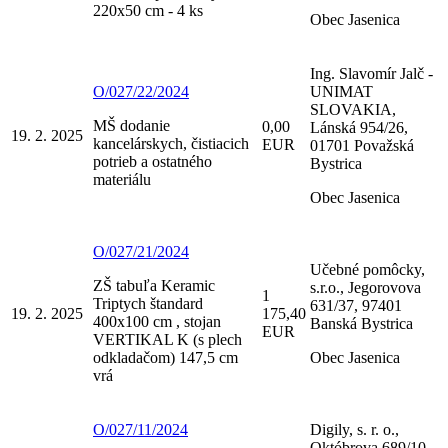
220x50 cm - 4 ks
Obec Jasenica
Ing. Slavomír Jalč -
O/027/22/2024
UNIMAT
SLOVAKIA,
MŠ dodanie
0,00
Lánská 954/26,
19. 2. 2025
kancelárskych, čistiacich
EUR
01701 Považská
potrieb a ostatného
Bystrica
materiálu
Obec Jasenica
O/027/21/2024
Učebné pomôcky,
ZŠ tabuľa Keramic
s.r.o., Jegorovova
1
Triptych štandard
631/37, 97401
19. 2. 2025
175,40
400x100 cm , stojan
Banská Bystrica
EUR
VERTIKAL K (s plech
odkladačom) 147,5 cm
Obec Jasenica
vrá
O/027/11/2024
Digily, s. r. o.,
Októbrova 689/10,