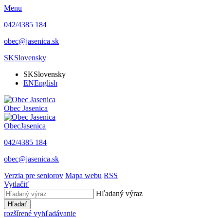
Menu
042/4385 184
obec@jasenica.sk
SK
Slovensky
SK
Slovensky
EN
English
Obec
Jasenica
Obec
Jasenica
042/4385 184
obec@jasenica.sk
Verzia pre seniorov
Mapa webu
RSS
Vytlačiť
Hľadaný výraz
Hľadať
rozšírené vyhľadávanie