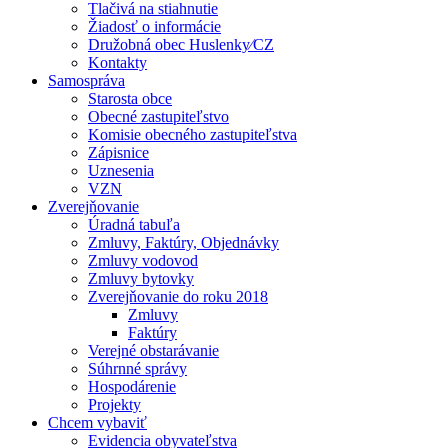
Tlačivá na stiahnutie
Žiadosť o informácie
Družobná obec Huslenky⁄CZ
Kontakty
Samospráva
Starosta obce
Obecné zastupiteľstvo
Komisie obecného zastupiteľstva
Zápisnice
Uznesenia
VZN
Zverejňovanie
Úradná tabuľa
Zmluvy, Faktúry, Objednávky
Zmluvy vodovod
Zmluvy bytovky
Zverejňovanie do roku 2018
Zmluvy
Faktúry
Verejné obstarávanie
Súhrnné správy
Hospodárenie
Projekty
Chcem vybaviť
Evidencia obyvateľstva