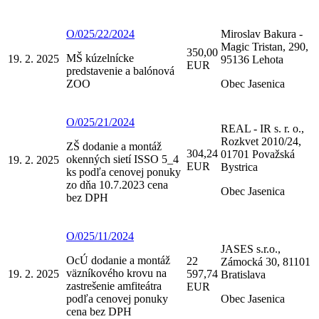
O/025/22/2024
Miroslav Bakura -
Magic Tristan, 290,
350,00
MŠ kúzelnícke
19. 2. 2025
95136 Lehota
EUR
predstavenie a balónová
ZOO
Obec Jasenica
O/025/21/2024
REAL - IR s. r. o.,
Rozkvet 2010/24,
ZŠ dodanie a montáž
304,24
01701 Považská
okenných sietí ISSO 5_4
19. 2. 2025
EUR
Bystrica
ks podľa cenovej ponuky
zo dňa 10.7.2023 cena
Obec Jasenica
bez DPH
O/025/11/2024
JASES s.r.o.,
OcÚ dodanie a montáž
22
Zámocká 30, 81101
väzníkového krovu na
19. 2. 2025
597,74
Bratislava
zastrešenie amfiteátra
EUR
podľa cenovej ponuky
Obec Jasenica
cena bez DPH