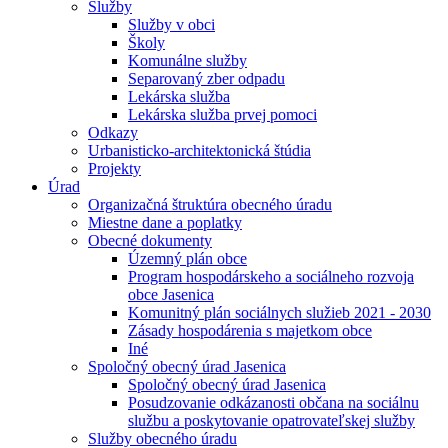
Služby
Služby v obci
Školy
Komunálne služby
Separovaný zber odpadu
Lekárska služba
Lekárska služba prvej pomoci
Odkazy
Urbanisticko-architektonická štúdia
Projekty
Úrad
Organizačná štruktúra obecného úradu
Miestne dane a poplatky
Obecné dokumenty
Územný plán obce
Program hospodárskeho a sociálneho rozvoja
obce Jasenica
Komunitný plán sociálnych služieb 2021 - 2030
Zásady hospodárenia s majetkom obce
Iné
Spoločný obecný úrad Jasenica
Spoločný obecný úrad Jasenica
Posudzovanie odkázanosti občana na sociálnu
službu a poskytovanie opatrovateľskej služby
Služby obecného úradu