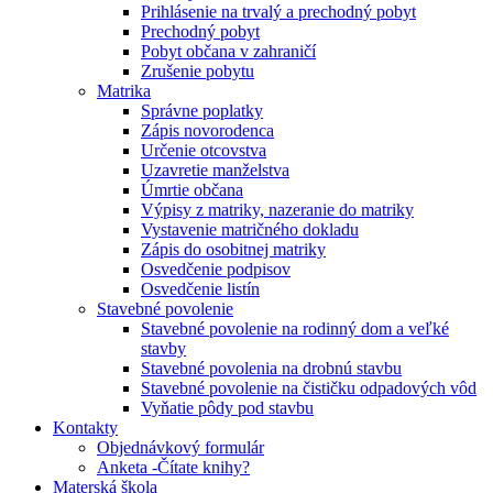
Prihlásenie na trvalý a prechodný pobyt
Prechodný pobyt
Pobyt občana v zahraničí
Zrušenie pobytu
Matrika
Správne poplatky
Zápis novorodenca
Určenie otcovstva
Uzavretie manželstva
Úmrtie občana
Výpisy z matriky, nazeranie do matriky
Vystavenie matričného dokladu
Zápis do osobitnej matriky
Osvedčenie podpisov
Osvedčenie listín
Stavebné povolenie
Stavebné povolenie na rodinný dom a veľké
stavby
Stavebné povolenia na drobnú stavbu
Stavebné povolenie na čističku odpadových vôd
Vyňatie pôdy pod stavbu
Kontakty
Objednávkový formulár
Anketa -Čítate knihy?
Materská škola