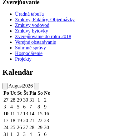
Zverejňovanie
Úradná tabuľa
Zmluvy, Faktúry, Objednávky
Zmluvy vodovod
Zmluvy bytovky
Zverejňovanie do roku 2018
Verejné obstarávanie
Súhrnné správy
Hospodárenie
Projekty
Kalendár
August
2026
Po
Ut
St
Št
Pia
So
Ne
27
28
29
30
31
1
2
3
4
5
6
7
8
9
10
11
12
13
14
15
16
17
18
19
20
21
22
23
24
25
26
27
28
29
30
31
1
2
3
4
5
6