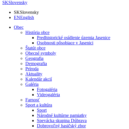
SK
Slovensky
SK
Slovensky
EN
English
Obec
História obce
Predhistorické osídlenie územia Jasenice
Osobnosti pôsobiace v Jasenici
Štatút obce
Obecné symboly
Geografia
Demografia
Príroda
Aktuality
Kalendár akcií
Galéria
Fotogaléria
Videogaléria
Farnosť
Sport a kultúra
Sport
Národné kultúrne pamiatky
Spevácka skupina Dúbrava
Dobrovoľný hasičský zbor