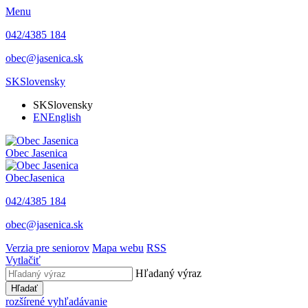
Menu
042/4385 184
obec@jasenica.sk
SK
Slovensky
SK
Slovensky
EN
English
Obec
Jasenica
Obec
Jasenica
042/4385 184
obec@jasenica.sk
Verzia pre seniorov
Mapa webu
RSS
Vytlačiť
Hľadaný výraz
Hľadať
rozšírené vyhľadávanie