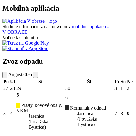
Mobilná aplikácia
Sledujte informácie z nášho webu v
mobilnej aplikácii -
V OBRAZE.
Voľne k stiahnutiu:
Zvoz odpadu
August
2026
Po
Ut
St
Št
Pi
So
Ne
27
28
29
30
31
1
2
5
6
Plasty, kovové obaly,
Komunálny odpad
VKM
3
4
Jasenica
7
8
9
Jasenica
(Považská
(Považská
Bystrica)
Bystrica)