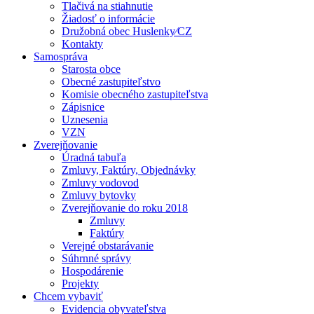
Tlačivá na stiahnutie
Žiadosť o informácie
Družobná obec Huslenky⁄CZ
Kontakty
Samospráva
Starosta obce
Obecné zastupiteľstvo
Komisie obecného zastupiteľstva
Zápisnice
Uznesenia
VZN
Zverejňovanie
Úradná tabuľa
Zmluvy, Faktúry, Objednávky
Zmluvy vodovod
Zmluvy bytovky
Zverejňovanie do roku 2018
Zmluvy
Faktúry
Verejné obstarávanie
Súhrnné správy
Hospodárenie
Projekty
Chcem vybaviť
Evidencia obyvateľstva