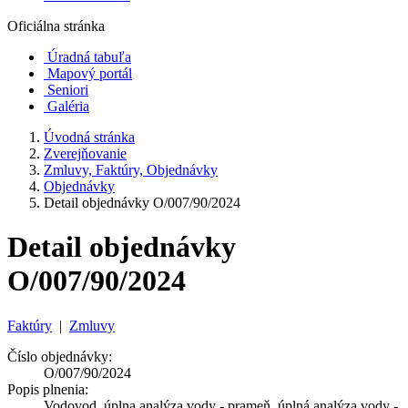
Oficiálna stránka
Úradná tabuľa
Mapový portál
Seniori
Galéria
Úvodná stránka
Zverejňovanie
Zmluvy, Faktúry, Objednávky
Objednávky
Detail objednávky O/007/90/2024
Detail objednávky
O/007/90/2024
Faktúry
|
Zmluvy
Číslo objednávky:
O/007/90/2024
Popis plnenia:
Vodovod_úplna analýza vody - prameň, úplná analýza vody -