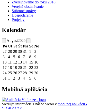
Zverejňovanie do roku 2018
Verejné obstarávanie
Súhrnné správy
Hospodárenie
Projekty
Kalendár
August
2026
Po
Ut
St
Št
Pia
So
Ne
27
28
29
30
31
1
2
3
4
5
6
7
8
9
10
11
12
13
14
15
16
17
18
19
20
21
22
23
24
25
26
27
28
29
30
31
1
2
3
4
5
6
Mobilná aplikácia
Sledujte informácie z nášho webu v
mobilnej aplikácii -
V OBRAZE.