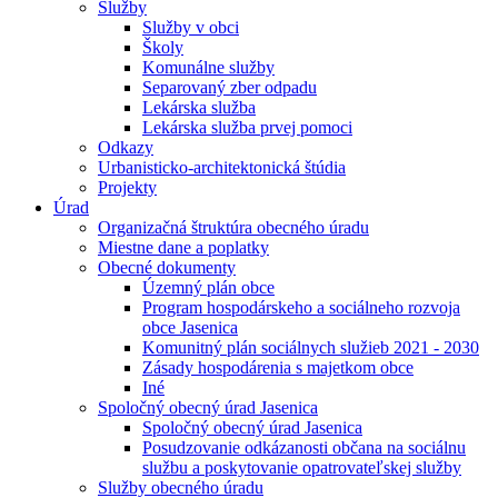
Služby
Služby v obci
Školy
Komunálne služby
Separovaný zber odpadu
Lekárska služba
Lekárska služba prvej pomoci
Odkazy
Urbanisticko-architektonická štúdia
Projekty
Úrad
Organizačná štruktúra obecného úradu
Miestne dane a poplatky
Obecné dokumenty
Územný plán obce
Program hospodárskeho a sociálneho rozvoja
obce Jasenica
Komunitný plán sociálnych služieb 2021 - 2030
Zásady hospodárenia s majetkom obce
Iné
Spoločný obecný úrad Jasenica
Spoločný obecný úrad Jasenica
Posudzovanie odkázanosti občana na sociálnu
službu a poskytovanie opatrovateľskej služby
Služby obecného úradu