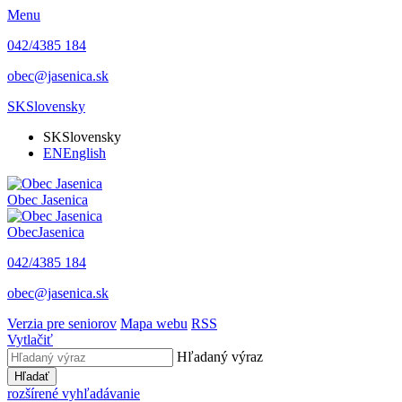
Menu
042/4385 184
obec@jasenica.sk
SK
Slovensky
SK
Slovensky
EN
English
Obec
Jasenica
Obec
Jasenica
042/4385 184
obec@jasenica.sk
Verzia pre seniorov
Mapa webu
RSS
Vytlačiť
Hľadaný výraz
Hľadať
rozšírené vyhľadávanie