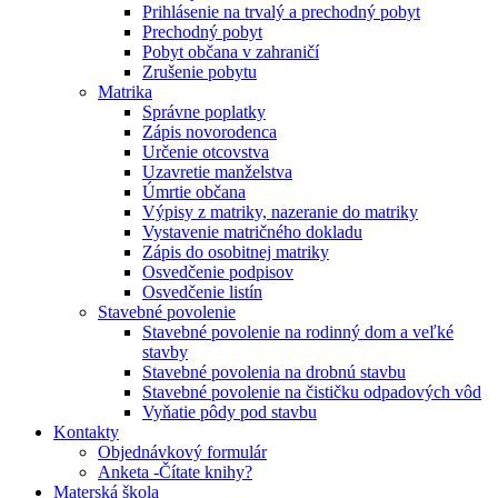
Prihlásenie na trvalý a prechodný pobyt
Prechodný pobyt
Pobyt občana v zahraničí
Zrušenie pobytu
Matrika
Správne poplatky
Zápis novorodenca
Určenie otcovstva
Uzavretie manželstva
Úmrtie občana
Výpisy z matriky, nazeranie do matriky
Vystavenie matričného dokladu
Zápis do osobitnej matriky
Osvedčenie podpisov
Osvedčenie listín
Stavebné povolenie
Stavebné povolenie na rodinný dom a veľké
stavby
Stavebné povolenia na drobnú stavbu
Stavebné povolenie na čističku odpadových vôd
Vyňatie pôdy pod stavbu
Kontakty
Objednávkový formulár
Anketa -Čítate knihy?
Materská škola