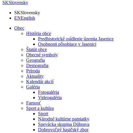
SK
Slovensky
SK
Slovensky
EN
English
Obec
História obce
Predhistorické osídlenie územia Jasenice
Osobnosti pôsobiace v Jasenici
Štatút obce
Obecné symboly
Geografia
Demografia
Príroda
Aktuality
Kalendár akcií
Galéria
Fotogaléria
Videogaléria
Farnosť
Sport a kultúra
Sport
Národné kultúrne pamiatky
Spevácka skupina Dúbrava
Dobrovoľný hasičský zbor