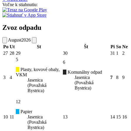
Voľne k stiahnutiu:
Zvoz odpadu
August
2026
Po
Ut
St
Št
Pi
So
Ne
27
28
29
30
31
1
2
5
6
Plasty, kovové obaly,
Komunálny odpad
VKM
3
4
Jasenica
7
8
9
Jasenica
(Považská
(Považská
Bystrica)
Bystrica)
12
Papier
10
11
Jasenica
13
14
15
16
(Považská
Bystrica)