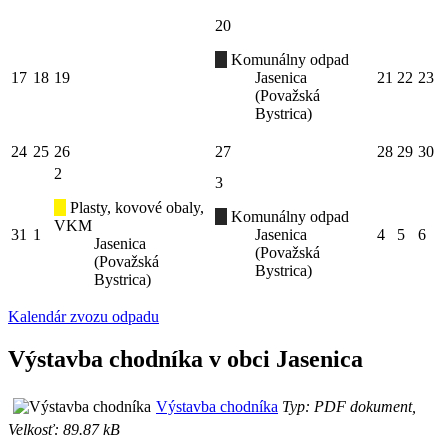
20
Komunálny odpad
17
18
19
Jasenica
21
22
23
(Považská
Bystrica)
24
25
26
27
28
29
30
2
3
Plasty, kovové obaly,
Komunálny odpad
VKM
31
1
Jasenica
4
5
6
Jasenica
(Považská
(Považská
Bystrica)
Bystrica)
Kalendár zvozu odpadu
Výstavba chodníka v obci Jasenica
Výstavba chodníka
Typ: PDF dokument,
Velkosť: 89.87 kB