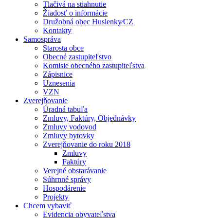
Tlačivá na stiahnutie
Žiadosť o informácie
Družobná obec Huslenky⁄CZ
Kontakty
Samospráva
Starosta obce
Obecné zastupiteľstvo
Komisie obecného zastupiteľstva
Zápisnice
Uznesenia
VZN
Zverejňovanie
Úradná tabuľa
Zmluvy, Faktúry, Objednávky
Zmluvy vodovod
Zmluvy bytovky
Zverejňovanie do roku 2018
Zmluvy
Faktúry
Verejné obstarávanie
Súhrnné správy
Hospodárenie
Projekty
Chcem vybaviť
Evidencia obyvateľstva