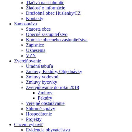
Tlačivá na stiahnutie
Žiadosť o informácie
Družobná obec Huslenky⁄CZ
Kontakty
Samospráva
Starosta obce
Obecné zastupiteľstvo
Komisie obecného zastupiteľstva
Zápisnice
Uznesenia
VZN
Zverejňovanie
Úradná tabuľa
Zmluvy, Faktúry, Objednávky
Zmluvy vodovod
Zmluvy bytovky
Zverejňovanie do roku 2018
Zmluvy
Faktúry
Verejné obstarávanie
Súhrnné správy
Hospodárenie
Projekty
Chcem vybaviť
Evidencia obyvateľstva