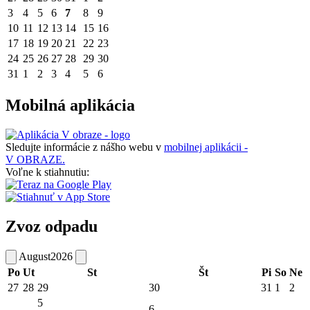
3
4
5
6
7
8
9
10
11
12
13
14
15
16
17
18
19
20
21
22
23
24
25
26
27
28
29
30
31
1
2
3
4
5
6
Mobilná aplikácia
Sledujte informácie z nášho webu v
mobilnej aplikácii -
V OBRAZE.
Voľne k stiahnutiu:
Zvoz odpadu
August
2026
Po
Ut
St
Št
Pi
So
Ne
27
28
29
30
31
1
2
5
6