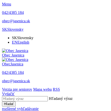
Menu
042/4385 184
obec@jasenica.sk
SK
Slovensky
SK
Slovensky
EN
English
Obec
Jasenica
Obec
Jasenica
042/4385 184
obec@jasenica.sk
Verzia pre seniorov
Mapa webu
RSS
Vytlačiť
Hľadaný výraz
Hľadať
rozšírené vyhľadávanie