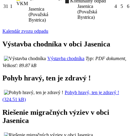
Komunálny odpad
VKM
31
1
Jasenica
4
5
6
Jasenica
(Považská
(Považská
Bystrica)
Bystrica)
Kalendár zvozu odpadu
Výstavba chodníka v obci Jasenica
Výstavba chodníka
Typ: PDF dokument,
Velkosť: 89.87 kB
Pohyb hravý, ten je zdravý !
Pohyb hravý, ten je zdravý !
(324.51 kB)
Riešenie migračných výziev v obci
Jasenica