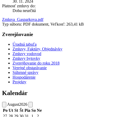
30. 11. 2024
Platnosť zmluvy do:
Doba neurčitá
Zmluva_Gasparkova.pdf
Typ súboru: PDF dokument, Veľkosť: 263,41 kB
Zverejňovanie
Úradná tabuľa
Zmluvy, Faktúry, Objednávky
Zmluvy vodovod
Zmluvy bytovky
Zverejňovanie do roku 2018
Verejné obstarávanie
Súhrnné správy
Hospodárenie
Projekty
Kalendár
August
2026
Po
Ut
St
Št
Pia
So
Ne
27
28
29
30
31
1
2