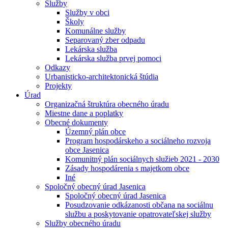
Služby
Služby v obci
Školy
Komunálne služby
Separovaný zber odpadu
Lekárska služba
Lekárska služba prvej pomoci
Odkazy
Urbanisticko-architektonická štúdia
Projekty
Úrad
Organizačná štruktúra obecného úradu
Miestne dane a poplatky
Obecné dokumenty
Územný plán obce
Program hospodárskeho a sociálneho rozvoja
obce Jasenica
Komunitný plán sociálnych služieb 2021 - 2030
Zásady hospodárenia s majetkom obce
Iné
Spoločný obecný úrad Jasenica
Spoločný obecný úrad Jasenica
Posudzovanie odkázanosti občana na sociálnu
službu a poskytovanie opatrovateľskej služby
Služby obecného úradu