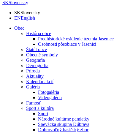
SK
Slovensky
SK
Slovensky
EN
English
Obec
História obce
Predhistorické osídlenie územia Jasenice
Osobnosti pôsobiace v Jasenici
Štatút obce
Obecné symboly
Geografia
Demografia
Príroda
Aktuality
Kalendár akcií
Galéria
Fotogaléria
Videogaléria
Farnosť
Sport a kultúra
Sport
Národné kultúrne pamiatky
Spevácka skupina Dúbrava
Dobrovoľný hasičský zbor