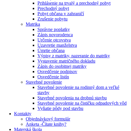
Prihlásenie na trvalý a prechodný pobyt
Prechodný pobyt
Pobyt občana v zahraničí
Zrušenie pobytu
Matrika
Správne poplatky
Zápis novorodenca
Určenie otcovstva
Uzavretie manželstva
Úmrtie občana
Výpisy z matriky, nazeranie do matriky
Vystavenie matričného dokladu
Zápis do osobitnej matriky
Osvedčenie podpisov
Osvedčenie listín
Stavebné povolenie
Stavebné povolenie na rodinný dom a veľké
stavby
Stavebné povolenia na drobnú stavbu
Stavebné povolenie na čističku odpadových vôd
Vyňatie pôdy pod stavbu
Kontakty
Objednávkový formulár
Anketa -Čítate knihy?
Materská škola