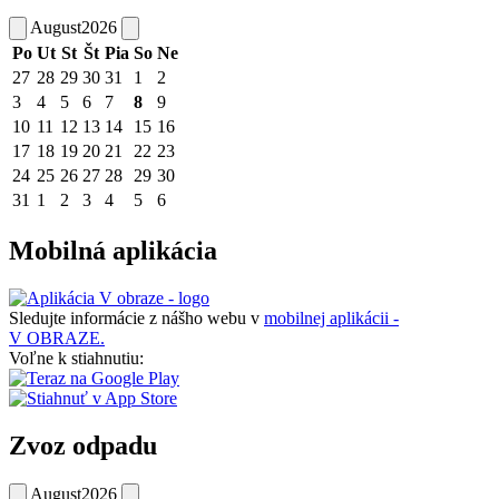
August
2026
Po
Ut
St
Št
Pia
So
Ne
27
28
29
30
31
1
2
3
4
5
6
7
8
9
10
11
12
13
14
15
16
17
18
19
20
21
22
23
24
25
26
27
28
29
30
31
1
2
3
4
5
6
Mobilná aplikácia
Sledujte informácie z nášho webu v
mobilnej aplikácii -
V OBRAZE.
Voľne k stiahnutiu:
Zvoz odpadu
August
2026