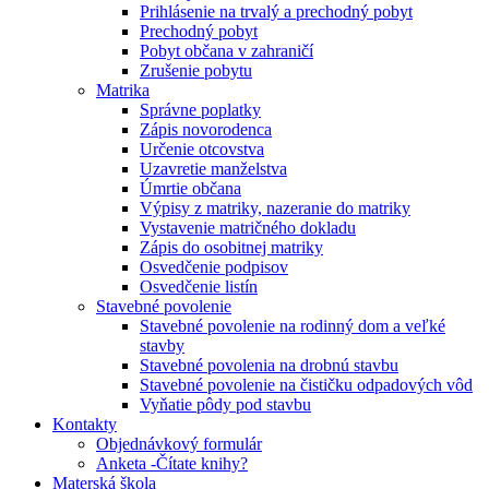
Prihlásenie na trvalý a prechodný pobyt
Prechodný pobyt
Pobyt občana v zahraničí
Zrušenie pobytu
Matrika
Správne poplatky
Zápis novorodenca
Určenie otcovstva
Uzavretie manželstva
Úmrtie občana
Výpisy z matriky, nazeranie do matriky
Vystavenie matričného dokladu
Zápis do osobitnej matriky
Osvedčenie podpisov
Osvedčenie listín
Stavebné povolenie
Stavebné povolenie na rodinný dom a veľké
stavby
Stavebné povolenia na drobnú stavbu
Stavebné povolenie na čističku odpadových vôd
Vyňatie pôdy pod stavbu
Kontakty
Objednávkový formulár
Anketa -Čítate knihy?
Materská škola