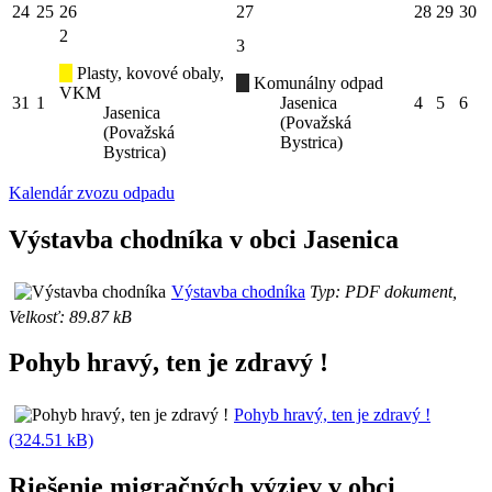
24
25
26
27
28
29
30
2
3
Plasty, kovové obaly,
Komunálny odpad
VKM
31
1
Jasenica
4
5
6
Jasenica
(Považská
(Považská
Bystrica)
Bystrica)
Kalendár zvozu odpadu
Výstavba chodníka v obci Jasenica
Výstavba chodníka
Typ: PDF dokument,
Velkosť: 89.87 kB
Pohyb hravý, ten je zdravý !
Pohyb hravý, ten je zdravý !
(324.51 kB)
Riešenie migračných výziev v obci