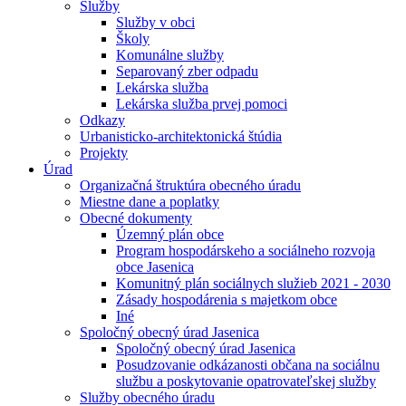
Služby
Služby v obci
Školy
Komunálne služby
Separovaný zber odpadu
Lekárska služba
Lekárska služba prvej pomoci
Odkazy
Urbanisticko-architektonická štúdia
Projekty
Úrad
Organizačná štruktúra obecného úradu
Miestne dane a poplatky
Obecné dokumenty
Územný plán obce
Program hospodárskeho a sociálneho rozvoja
obce Jasenica
Komunitný plán sociálnych služieb 2021 - 2030
Zásady hospodárenia s majetkom obce
Iné
Spoločný obecný úrad Jasenica
Spoločný obecný úrad Jasenica
Posudzovanie odkázanosti občana na sociálnu
službu a poskytovanie opatrovateľskej služby
Služby obecného úradu