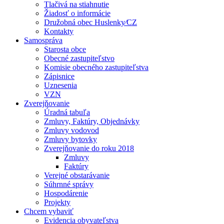
Tlačivá na stiahnutie
Žiadosť o informácie
Družobná obec Huslenky⁄CZ
Kontakty
Samospráva
Starosta obce
Obecné zastupiteľstvo
Komisie obecného zastupiteľstva
Zápisnice
Uznesenia
VZN
Zverejňovanie
Úradná tabuľa
Zmluvy, Faktúry, Objednávky
Zmluvy vodovod
Zmluvy bytovky
Zverejňovanie do roku 2018
Zmluvy
Faktúry
Verejné obstarávanie
Súhrnné správy
Hospodárenie
Projekty
Chcem vybaviť
Evidencia obyvateľstva