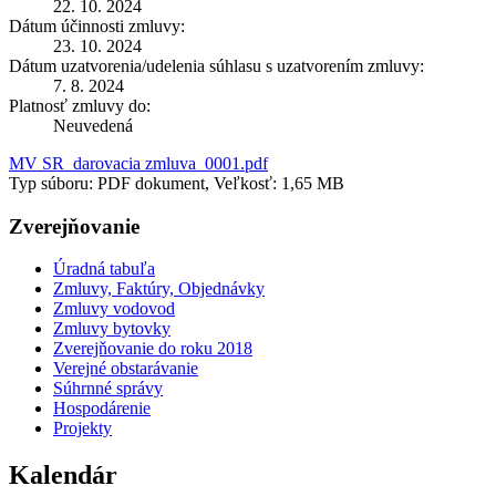
22. 10. 2024
Dátum účinnosti zmluvy:
23. 10. 2024
Dátum uzatvorenia/udelenia súhlasu s uzatvorením zmluvy:
7. 8. 2024
Platnosť zmluvy do:
Neuvedená
MV SR_darovacia zmluva_0001.pdf
Typ súboru: PDF dokument, Veľkosť: 1,65 MB
Zverejňovanie
Úradná tabuľa
Zmluvy, Faktúry, Objednávky
Zmluvy vodovod
Zmluvy bytovky
Zverejňovanie do roku 2018
Verejné obstarávanie
Súhrnné správy
Hospodárenie
Projekty
Kalendár