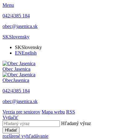
Menu
042/4385 184
obec@jasenica.sk
SK
Slovensky
SK
Slovensky
EN
English
Obec
Jasenica
Obec
Jasenica
042/4385 184
obec@jasenica.sk
Verzia pre seniorov
Mapa webu
RSS
Vytlačiť
Hľadaný výraz
Hľadať
rozšírené vyhľadávanie