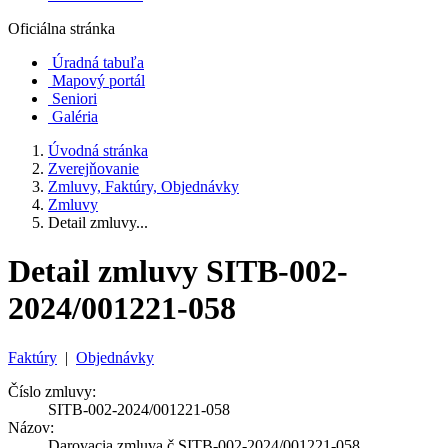
Oficiálna stránka
Úradná tabuľa
Mapový portál
Seniori
Galéria
Úvodná stránka
Zverejňovanie
Zmluvy, Faktúry, Objednávky
Zmluvy
Detail zmluvy...
Detail zmluvy SITB-002-
2024/001221-058
Faktúry
|
Objednávky
Číslo zmluvy:
SITB-002-2024/001221-058
Názov:
Darovacia zmluva č.SITB-002-2024/001221-058