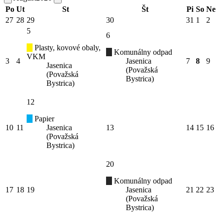
Po
Ut
St
Št
Pi
So
Ne
27
28
29
30
31
1
2
5
6
Plasty, kovové obaly,
Komunálny odpad
VKM
3
4
Jasenica
7
8
9
Jasenica
(Považská
(Považská
Bystrica)
Bystrica)
12
Papier
10
11
Jasenica
13
14
15
16
(Považská
Bystrica)
20
Komunálny odpad
17
18
19
Jasenica
21
22
23
(Považská
Bystrica)