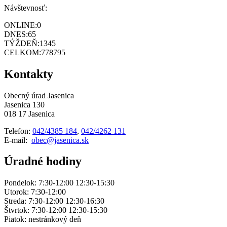
Návštevnosť:
ONLINE:
0
DNES:
65
TÝŽDEŇ:
1345
CELKOM:
778795
Kontakty
Obecný úrad Jasenica
Jasenica 130
018 17 Jasenica
Telefon:
042/4385 184
,
042/4262 131
E-mail:
obec@jasenica.sk
Úradné hodiny
Pondelok: 7:30-12:00 12:30-15:30
Utorok: 7:30-12:00
Streda: 7:30-12:00 12:30-16:30
Štvrtok: 7:30-12:00 12:30-15:30
Piatok: nestránkový deň