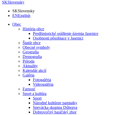
SK
Slovensky
SK
Slovensky
EN
English
Obec
História obce
Predhistorické osídlenie územia Jasenice
Osobnosti pôsobiace v Jasenici
Štatút obce
Obecné symboly
Geografia
Demografia
Príroda
Aktuality
Kalendár akcií
Galéria
Fotogaléria
Videogaléria
Farnosť
Sport a kultúra
Sport
Národné kultúrne pamiatky
Spevácka skupina Dúbrava
Dobrovoľný hasičský zbor