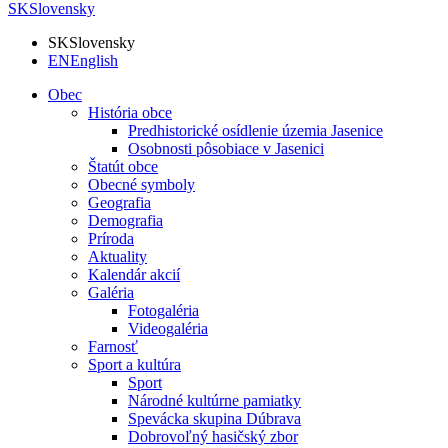
SK
Slovensky
SK
Slovensky
EN
English
Obec
História obce
Predhistorické osídlenie územia Jasenice
Osobnosti pôsobiace v Jasenici
Štatút obce
Obecné symboly
Geografia
Demografia
Príroda
Aktuality
Kalendár akcií
Galéria
Fotogaléria
Videogaléria
Farnosť
Sport a kultúra
Sport
Národné kultúrne pamiatky
Spevácka skupina Dúbrava
Dobrovoľný hasičský zbor