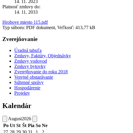
14. 11. 2023
Platnosť zmluvy do:
14. 11. 2033
Hrobove miesto 115.pdf
Typ súboru: PDF dokument, Veľkosť: 413,77 kB
Zverejňovanie
Úradná tabuľa
Zmluvy, Faktúry, Objednávky
Zmluvy vodovod
Zmluvy bytovky
Zverejňovanie do roku 2018
Verejné obstarávanie
Súhrnné správy
Hospodárenie
Projekty
Kalendár
August
2026
Po
Ut
St
Št
Pia
So
Ne
27
28
29
30
31
1
2