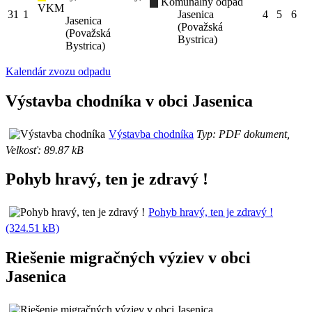
Komunálny odpad
VKM
31
1
Jasenica
4
5
6
Jasenica
(Považská
(Považská
Bystrica)
Bystrica)
Kalendár zvozu odpadu
Výstavba chodníka v obci Jasenica
Výstavba chodníka
Typ: PDF dokument,
Velkosť: 89.87 kB
Pohyb hravý, ten je zdravý !
Pohyb hravý, ten je zdravý !
(324.51 kB)
Riešenie migračných výziev v obci
Jasenica