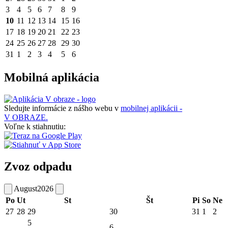
3
4
5
6
7
8
9
10
11
12
13
14
15
16
17
18
19
20
21
22
23
24
25
26
27
28
29
30
31
1
2
3
4
5
6
Mobilná aplikácia
Sledujte informácie z nášho webu v
mobilnej aplikácii -
V OBRAZE.
Voľne k stiahnutiu:
Zvoz odpadu
August
2026
Po
Ut
St
Št
Pi
So
Ne
27
28
29
30
31
1
2
5
6