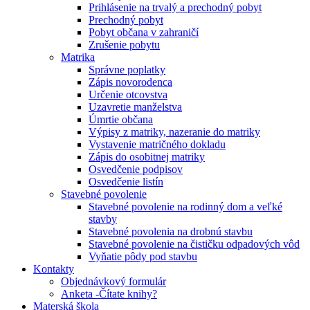
Prihlásenie na trvalý a prechodný pobyt
Prechodný pobyt
Pobyt občana v zahraničí
Zrušenie pobytu
Matrika
Správne poplatky
Zápis novorodenca
Určenie otcovstva
Uzavretie manželstva
Úmrtie občana
Výpisy z matriky, nazeranie do matriky
Vystavenie matričného dokladu
Zápis do osobitnej matriky
Osvedčenie podpisov
Osvedčenie listín
Stavebné povolenie
Stavebné povolenie na rodinný dom a veľké
stavby
Stavebné povolenia na drobnú stavbu
Stavebné povolenie na čističku odpadových vôd
Vyňatie pôdy pod stavbu
Kontakty
Objednávkový formulár
Anketa -Čítate knihy?
Materská škola