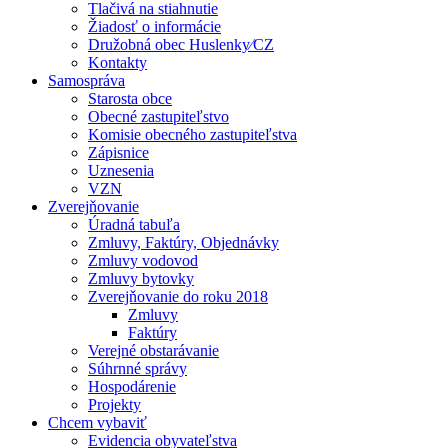
Tlačivá na stiahnutie
Žiadosť o informácie
Družobná obec Huslenky⁄CZ
Kontakty
Samospráva
Starosta obce
Obecné zastupiteľstvo
Komisie obecného zastupiteľstva
Zápisnice
Uznesenia
VZN
Zverejňovanie
Úradná tabuľa
Zmluvy, Faktúry, Objednávky
Zmluvy vodovod
Zmluvy bytovky
Zverejňovanie do roku 2018
Zmluvy
Faktúry
Verejné obstarávanie
Súhrnné správy
Hospodárenie
Projekty
Chcem vybaviť
Evidencia obyvateľstva