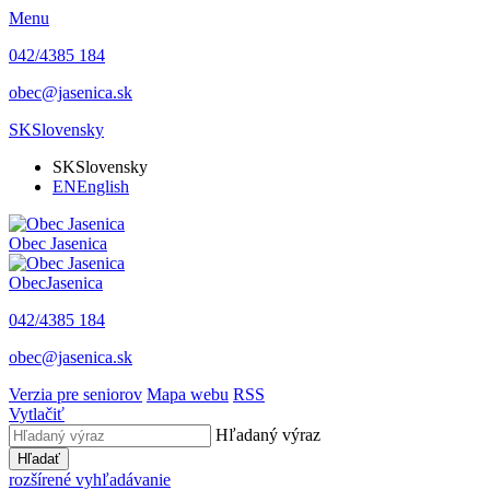
Menu
042/4385 184
obec@jasenica.sk
SK
Slovensky
SK
Slovensky
EN
English
Obec
Jasenica
Obec
Jasenica
042/4385 184
obec@jasenica.sk
Verzia pre seniorov
Mapa webu
RSS
Vytlačiť
Hľadaný výraz
Hľadať
rozšírené vyhľadávanie