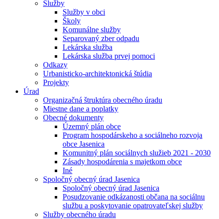
Služby
Služby v obci
Školy
Komunálne služby
Separovaný zber odpadu
Lekárska služba
Lekárska služba prvej pomoci
Odkazy
Urbanisticko-architektonická štúdia
Projekty
Úrad
Organizačná štruktúra obecného úradu
Miestne dane a poplatky
Obecné dokumenty
Územný plán obce
Program hospodárskeho a sociálneho rozvoja
obce Jasenica
Komunitný plán sociálnych služieb 2021 - 2030
Zásady hospodárenia s majetkom obce
Iné
Spoločný obecný úrad Jasenica
Spoločný obecný úrad Jasenica
Posudzovanie odkázanosti občana na sociálnu
službu a poskytovanie opatrovateľskej služby
Služby obecného úradu