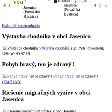
Komunálny odpad
VKM
31
1
Jasenica
4
5
6
Jasenica
(Považská
(Považská
Bystrica)
Bystrica)
Kalendár zvozu odpadu
Výstavba chodníka v obci Jasenica
Výstavba chodníka
Typ: PDF dokument,
Velkosť: 89.87 kB
Pohyb hravý, ten je zdravý !
Pohyb hravý, ten je zdravý !
(324.51 kB)
Riešenie migračných výziev v obci
Jasenica