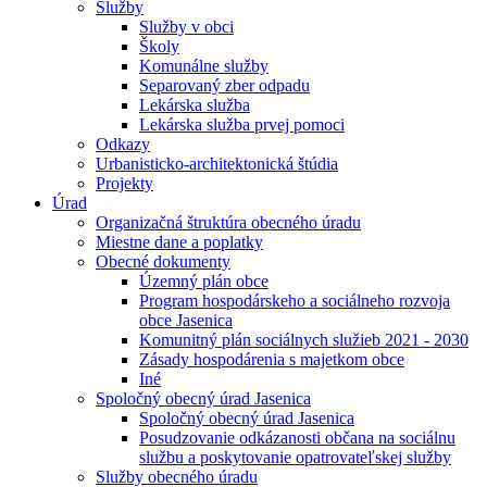
Služby
Služby v obci
Školy
Komunálne služby
Separovaný zber odpadu
Lekárska služba
Lekárska služba prvej pomoci
Odkazy
Urbanisticko-architektonická štúdia
Projekty
Úrad
Organizačná štruktúra obecného úradu
Miestne dane a poplatky
Obecné dokumenty
Územný plán obce
Program hospodárskeho a sociálneho rozvoja
obce Jasenica
Komunitný plán sociálnych služieb 2021 - 2030
Zásady hospodárenia s majetkom obce
Iné
Spoločný obecný úrad Jasenica
Spoločný obecný úrad Jasenica
Posudzovanie odkázanosti občana na sociálnu
službu a poskytovanie opatrovateľskej služby
Služby obecného úradu