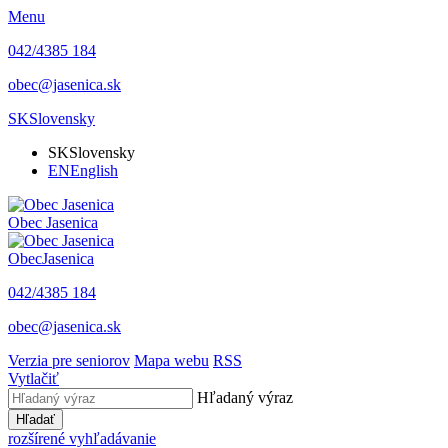
Menu
042/4385 184
obec@jasenica.sk
SK
Slovensky
SK
Slovensky
EN
English
Obec
Jasenica
Obec
Jasenica
042/4385 184
obec@jasenica.sk
Verzia pre seniorov
Mapa webu
RSS
Vytlačiť
Hľadaný výraz
Hľadať
rozšírené vyhľadávanie