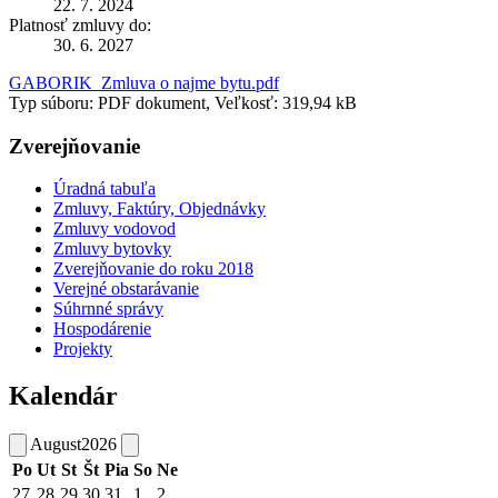
22. 7. 2024
Platnosť zmluvy do:
30. 6. 2027
GABORIK_Zmluva o najme bytu.pdf
Typ súboru: PDF dokument, Veľkosť: 319,94 kB
Zverejňovanie
Úradná tabuľa
Zmluvy, Faktúry, Objednávky
Zmluvy vodovod
Zmluvy bytovky
Zverejňovanie do roku 2018
Verejné obstarávanie
Súhrnné správy
Hospodárenie
Projekty
Kalendár
August
2026
Po
Ut
St
Št
Pia
So
Ne
27
28
29
30
31
1
2