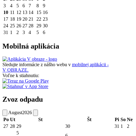
3
4
5
6
7
8
9
10
11
12
13
14
15
16
17
18
19
20
21
22
23
24
25
26
27
28
29
30
31
1
2
3
4
5
6
Mobilná aplikácia
Sledujte informácie z nášho webu v
mobilnej aplikácii -
V OBRAZE.
Voľne k stiahnutiu:
Zvoz odpadu
August
2026
Po
Ut
St
Št
Pi
So
Ne
27
28
29
30
31
1
2
5
6