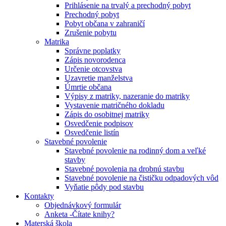
Prihlásenie na trvalý a prechodný pobyt
Prechodný pobyt
Pobyt občana v zahraničí
Zrušenie pobytu
Matrika
Správne poplatky
Zápis novorodenca
Určenie otcovstva
Uzavretie manželstva
Úmrtie občana
Výpisy z matriky, nazeranie do matriky
Vystavenie matričného dokladu
Zápis do osobitnej matriky
Osvedčenie podpisov
Osvedčenie listín
Stavebné povolenie
Stavebné povolenie na rodinný dom a veľké
stavby
Stavebné povolenia na drobnú stavbu
Stavebné povolenie na čističku odpadových vôd
Vyňatie pôdy pod stavbu
Kontakty
Objednávkový formulár
Anketa -Čítate knihy?
Materská škola