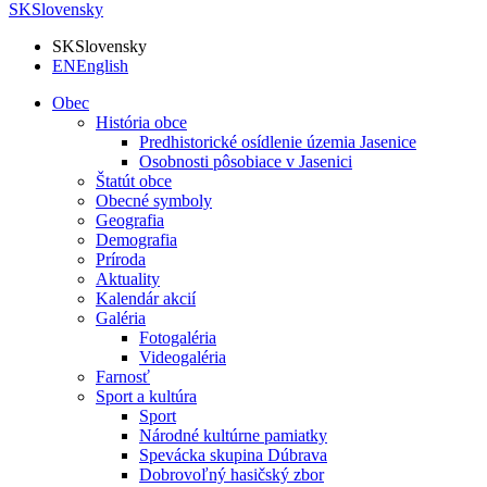
SK
Slovensky
SK
Slovensky
EN
English
Obec
História obce
Predhistorické osídlenie územia Jasenice
Osobnosti pôsobiace v Jasenici
Štatút obce
Obecné symboly
Geografia
Demografia
Príroda
Aktuality
Kalendár akcií
Galéria
Fotogaléria
Videogaléria
Farnosť
Sport a kultúra
Sport
Národné kultúrne pamiatky
Spevácka skupina Dúbrava
Dobrovoľný hasičský zbor