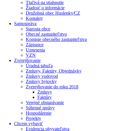
Tlačivá na stiahnutie
Žiadosť o informácie
Družobná obec Huslenky⁄CZ
Kontakty
Samospráva
Starosta obce
Obecné zastupiteľstvo
Komisie obecného zastupiteľstva
Zápisnice
Uznesenia
VZN
Zverejňovanie
Úradná tabuľa
Zmluvy, Faktúry, Objednávky
Zmluvy vodovod
Zmluvy bytovky
Zverejňovanie do roku 2018
Zmluvy
Faktúry
Verejné obstarávanie
Súhrnné správy
Hospodárenie
Projekty
Chcem vybaviť
Evidencia obyvateľstva