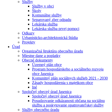
Služby
Služby v obci
Školy
Komunálne služby
Separovaný zber odpadu
Lekárska služba
Lekárska služba prvej pomoci
Odkazy
Urbanisticko-architektonická štúdia
Projekty
Úrad
Organizačná štruktúra obecného úradu
Miestne dane a poplatky
Obecné dokumenty
Územný plán obce
Program hospodárskeho a sociálneho rozvoja
obce Jasenica
Komunitný plán sociálnych služieb 2021 - 2030
Zásady hospodárenia s majetkom obce
Iné
Spoločný obecný úrad Jasenica
Spoločný obecný úrad Jasenica
Posudzovanie odkázanosti občana na sociálnu
službu a poskytovanie opatrovateľskej služby
Služby obecného úradu