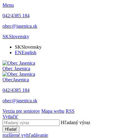
Menu
042/4385 184
obec@jasenica.sk
SK
Slovensky
SK
Slovensky
EN
English
Obec
Jasenica
Obec
Jasenica
042/4385 184
obec@jasenica.sk
Verzia pre seniorov
Mapa webu
RSS
Vytlačiť
Hľadaný výraz
Hľadať
rozšírené vyhľadávanie