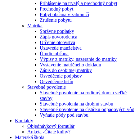
Prihlásenie na trvalý a prechodný pobyt
Prechodný pobyt
Pobyt občana v zahraničí
Zrušenie pobytu
Matrika
Správne poplatky
Zápis novorodenca
Určenie otcovstva
Uzavretie manželstva
Úmrtie občana
Výpisy z matriky, nazeranie do matriky
Vystavenie matričného dokladu
Zápis do osobitnej matriky
Osvedčenie podpisov
Osvedčenie listín
Stavebné povolenie
Stavebné povolenie na rodinný dom a veľké
stavby
Stavebné povolenia na drobnú stavbu
Stavebné povolenie na čističku odpadových vôd
Vyňatie pôdy pod stavbu
Kontakty
Objednávkový formulár
Anketa -Čítate knihy?
Materská škola