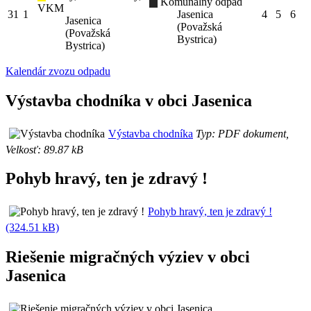
Komunálny odpad
VKM
31
1
Jasenica
4
5
6
Jasenica
(Považská
(Považská
Bystrica)
Bystrica)
Kalendár zvozu odpadu
Výstavba chodníka v obci Jasenica
Výstavba chodníka
Typ: PDF dokument,
Velkosť: 89.87 kB
Pohyb hravý, ten je zdravý !
Pohyb hravý, ten je zdravý !
(324.51 kB)
Riešenie migračných výziev v obci
Jasenica