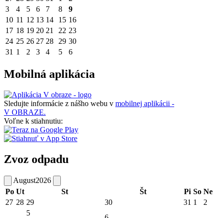
3
4
5
6
7
8
9
10
11
12
13
14
15
16
17
18
19
20
21
22
23
24
25
26
27
28
29
30
31
1
2
3
4
5
6
Mobilná aplikácia
Sledujte informácie z nášho webu v
mobilnej aplikácii -
V OBRAZE.
Voľne k stiahnutiu:
Zvoz odpadu
August
2026
Po
Ut
St
Št
Pi
So
Ne
27
28
29
30
31
1
2
5
6