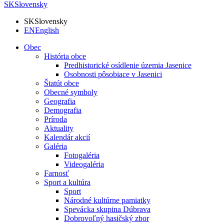
SK
Slovensky
SK
Slovensky
EN
English
Obec
História obce
Predhistorické osídlenie územia Jasenice
Osobnosti pôsobiace v Jasenici
Štatút obce
Obecné symboly
Geografia
Demografia
Príroda
Aktuality
Kalendár akcií
Galéria
Fotogaléria
Videogaléria
Farnosť
Sport a kultúra
Sport
Národné kultúrne pamiatky
Spevácka skupina Dúbrava
Dobrovoľný hasičský zbor