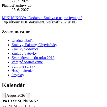
22. 7. 2024
Platnosť zmluvy do:
27. 6. 2027
MIKUSIKOVA_Dodatok_Zmluva o najme bytu.pdf
Typ súboru: PDF dokument, Veľkosť: 202,28 kB
Zverejňovanie
Úradná tabuľa
Zmluvy, Faktúry, Objednávky
Zmluvy vodovod
Zmluvy bytovky
Zverejňovanie do roku 2018
Verejné obstarávanie
Súhrnné správy
Hospodárenie
Projekty
Kalendár
August
2026
Po
Ut
St
Št
Pia
So
Ne
27
28
29
30
31
1
2