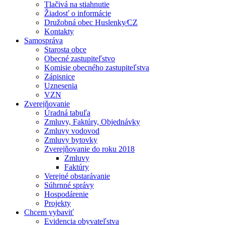
Tlačivá na stiahnutie
Žiadosť o informácie
Družobná obec Huslenky⁄CZ
Kontakty
Samospráva
Starosta obce
Obecné zastupiteľstvo
Komisie obecného zastupiteľstva
Zápisnice
Uznesenia
VZN
Zverejňovanie
Úradná tabuľa
Zmluvy, Faktúry, Objednávky
Zmluvy vodovod
Zmluvy bytovky
Zverejňovanie do roku 2018
Zmluvy
Faktúry
Verejné obstarávanie
Súhrnné správy
Hospodárenie
Projekty
Chcem vybaviť
Evidencia obyvateľstva