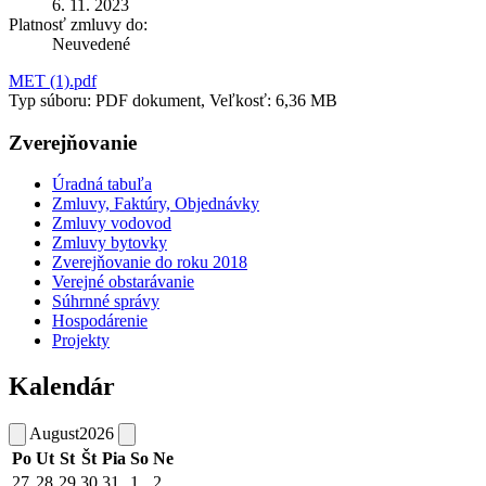
6. 11. 2023
Platnosť zmluvy do:
Neuvedené
MET (1).pdf
Typ súboru: PDF dokument, Veľkosť: 6,36 MB
Zverejňovanie
Úradná tabuľa
Zmluvy, Faktúry, Objednávky
Zmluvy vodovod
Zmluvy bytovky
Zverejňovanie do roku 2018
Verejné obstarávanie
Súhrnné správy
Hospodárenie
Projekty
Kalendár
August
2026
Po
Ut
St
Št
Pia
So
Ne
27
28
29
30
31
1
2