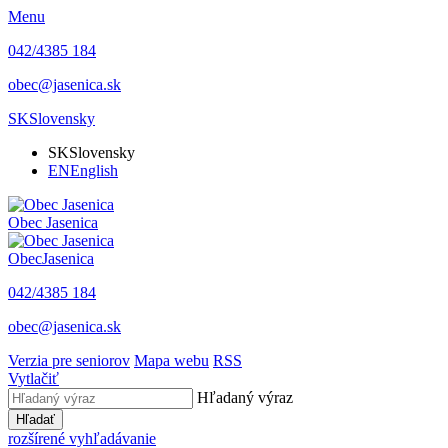
Menu
042/4385 184
obec@jasenica.sk
SK
Slovensky
SK
Slovensky
EN
English
Obec
Jasenica
Obec
Jasenica
042/4385 184
obec@jasenica.sk
Verzia pre seniorov
Mapa webu
RSS
Vytlačiť
Hľadaný výraz
Hľadať
rozšírené vyhľadávanie