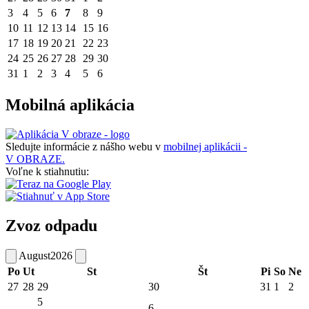
3
4
5
6
7
8
9
10
11
12
13
14
15
16
17
18
19
20
21
22
23
24
25
26
27
28
29
30
31
1
2
3
4
5
6
Mobilná aplikácia
Sledujte informácie z nášho webu v
mobilnej aplikácii -
V OBRAZE.
Voľne k stiahnutiu:
Zvoz odpadu
August
2026
Po
Ut
St
Št
Pi
So
Ne
27
28
29
30
31
1
2
5
6