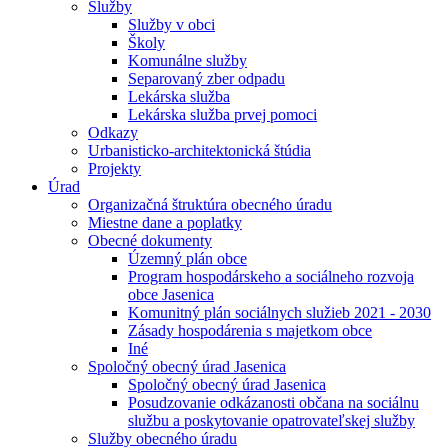
Služby
Služby v obci
Školy
Komunálne služby
Separovaný zber odpadu
Lekárska služba
Lekárska služba prvej pomoci
Odkazy
Urbanisticko-architektonická štúdia
Projekty
Úrad
Organizačná štruktúra obecného úradu
Miestne dane a poplatky
Obecné dokumenty
Územný plán obce
Program hospodárskeho a sociálneho rozvoja
obce Jasenica
Komunitný plán sociálnych služieb 2021 - 2030
Zásady hospodárenia s majetkom obce
Iné
Spoločný obecný úrad Jasenica
Spoločný obecný úrad Jasenica
Posudzovanie odkázanosti občana na sociálnu
službu a poskytovanie opatrovateľskej služby
Služby obecného úradu