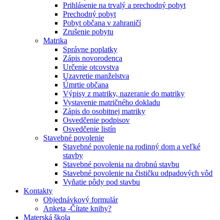
Prihlásenie na trvalý a prechodný pobyt
Prechodný pobyt
Pobyt občana v zahraničí
Zrušenie pobytu
Matrika
Správne poplatky
Zápis novorodenca
Určenie otcovstva
Uzavretie manželstva
Úmrtie občana
Výpisy z matriky, nazeranie do matriky
Vystavenie matričného dokladu
Zápis do osobitnej matriky
Osvedčenie podpisov
Osvedčenie listín
Stavebné povolenie
Stavebné povolenie na rodinný dom a veľké
stavby
Stavebné povolenia na drobnú stavbu
Stavebné povolenie na čističku odpadových vôd
Vyňatie pôdy pod stavbu
Kontakty
Objednávkový formulár
Anketa -Čítate knihy?
Materská škola