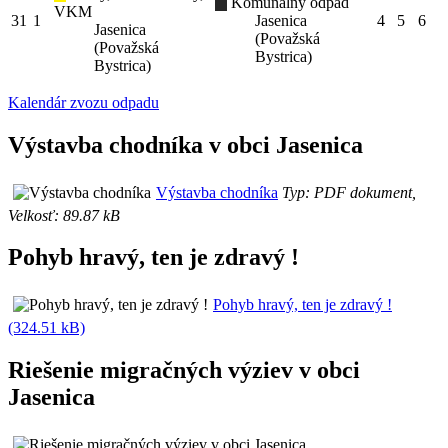
Komunálny odpad
VKM
31
1
Jasenica
4
5
6
Jasenica
(Považská
(Považská
Bystrica)
Bystrica)
Kalendár zvozu odpadu
Výstavba chodníka v obci Jasenica
Výstavba chodníka
Typ: PDF dokument,
Velkosť: 89.87 kB
Pohyb hravý, ten je zdravý !
Pohyb hravý, ten je zdravý !
(324.51 kB)
Riešenie migračných výziev v obci
Jasenica