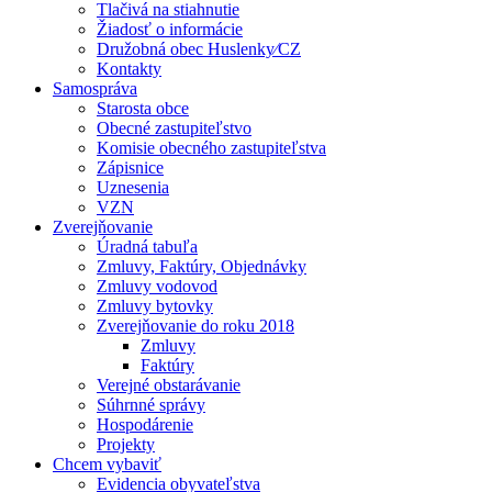
Tlačivá na stiahnutie
Žiadosť o informácie
Družobná obec Huslenky⁄CZ
Kontakty
Samospráva
Starosta obce
Obecné zastupiteľstvo
Komisie obecného zastupiteľstva
Zápisnice
Uznesenia
VZN
Zverejňovanie
Úradná tabuľa
Zmluvy, Faktúry, Objednávky
Zmluvy vodovod
Zmluvy bytovky
Zverejňovanie do roku 2018
Zmluvy
Faktúry
Verejné obstarávanie
Súhrnné správy
Hospodárenie
Projekty
Chcem vybaviť
Evidencia obyvateľstva