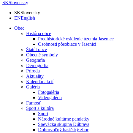
SK
Slovensky
SK
Slovensky
EN
English
Obec
História obce
Predhistorické osídlenie územia Jasenice
Osobnosti pôsobiace v Jasenici
Štatút obce
Obecné symboly
Geografia
Demografia
Príroda
Aktuality
Kalendár akcií
Galéria
Fotogaléria
Videogaléria
Farnosť
Sport a kultúra
Sport
Národné kultúrne pamiatky
Spevácka skupina Dúbrava
Dobrovoľný hasičský zbor