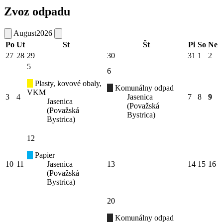
Zvoz odpadu
August
2026
Po
Ut
St
Št
Pi
So
Ne
27
28
29
30
31
1
2
5
6
Plasty, kovové obaly,
Komunálny odpad
VKM
3
4
Jasenica
7
8
9
Jasenica
(Považská
(Považská
Bystrica)
Bystrica)
12
Papier
10
11
Jasenica
13
14
15
16
(Považská
Bystrica)
20
Komunálny odpad