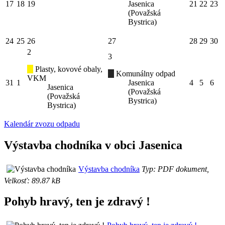
17
18
19
Jasenica
21
22
23
(Považská
Bystrica)
24
25
26
27
28
29
30
2
3
Plasty, kovové obaly,
Komunálny odpad
VKM
31
1
Jasenica
4
5
6
Jasenica
(Považská
(Považská
Bystrica)
Bystrica)
Kalendár zvozu odpadu
Výstavba chodníka v obci Jasenica
Výstavba chodníka
Typ: PDF dokument,
Velkosť: 89.87 kB
Pohyb hravý, ten je zdravý !