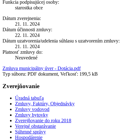
Funkcia podpisujúcej osoby:
starostka obce
Dátum zverejnenia:
21. 11. 2024
Dátum účinnosti zmluvy:
22. 11. 2024
Dátum uzatvorenia/udelenia súhlasu s uzatvorením zmluvy:
21. 11. 2024
Platnosť zmluvy do:
Neuvedené
Zmluva municipálny úver - Dotácia.pdf
Typ súboru: PDF dokument, Veľkosť: 199,5 kB
Zverejňovanie
Úradná tabuľa
Zmluvy, Faktúry, Objednávky
Zmluvy vodovod
Zmluvy bytovky
Zverejňovanie do roku 2018
Verejné obstarávanie
Súhrnné správy
Hospodárenie