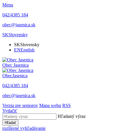
Menu
042/4385 184
obec@jasenica.sk
SK
Slovensky
SK
Slovensky
EN
English
Obec
Jasenica
Obec
Jasenica
042/4385 184
obec@jasenica.sk
Verzia pre seniorov
Mapa webu
RSS
Vytlačiť
Hľadaný výraz
Hľadať
rozšírené vyhľadávanie