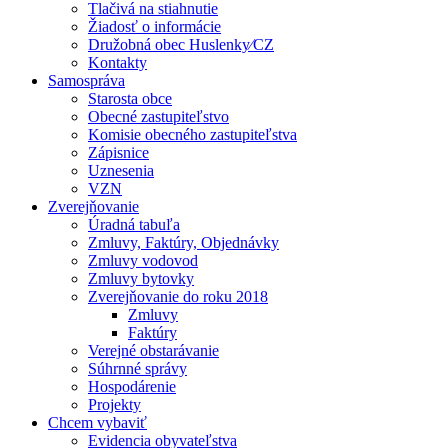
Tlačivá na stiahnutie
Žiadosť o informácie
Družobná obec Huslenky⁄CZ
Kontakty
Samospráva
Starosta obce
Obecné zastupiteľstvo
Komisie obecného zastupiteľstva
Zápisnice
Uznesenia
VZN
Zverejňovanie
Úradná tabuľa
Zmluvy, Faktúry, Objednávky
Zmluvy vodovod
Zmluvy bytovky
Zverejňovanie do roku 2018
Zmluvy
Faktúry
Verejné obstarávanie
Súhrnné správy
Hospodárenie
Projekty
Chcem vybaviť
Evidencia obyvateľstva