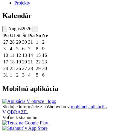
Projekty
Kalendár
August
2026
Po
Ut
St
Št
Pia
So
Ne
27
28
29
30
31
1
2
3
4
5
6
7
8
9
10
11
12
13
14
15
16
17
18
19
20
21
22
23
24
25
26
27
28
29
30
31
1
2
3
4
5
6
Mobilná aplikácia
Sledujte informácie z nášho webu v
mobilnej aplikácii -
V OBRAZE.
Voľne k stiahnutiu: