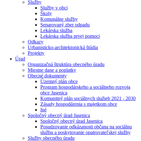
Služby
Služby v obci
Školy
Komunálne služby
Separovaný zber odpadu
Lekárska služba
Lekárska služba prvej pomoci
Odkazy
Urbanisticko-architektonická štúdia
Projekty
Úrad
Organizačná štruktúra obecného úradu
Miestne dane a poplatky
Obecné dokumenty
Územný plán obce
Program hospodárskeho a sociálneho rozvoja
obce Jasenica
Komunitný plán sociálnych služieb 2021 - 2030
Zásady hospodárenia s majetkom obce
Iné
Spoločný obecný úrad Jasenica
Spoločný obecný úrad Jasenica
Posudzovanie odkázanosti občana na sociálnu
službu a poskytovanie opatrovateľskej služby
Služby obecného úradu