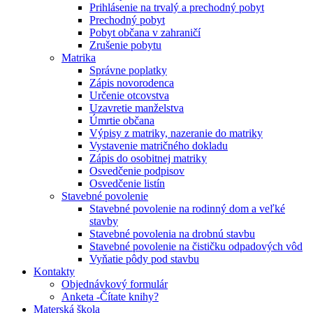
Prihlásenie na trvalý a prechodný pobyt
Prechodný pobyt
Pobyt občana v zahraničí
Zrušenie pobytu
Matrika
Správne poplatky
Zápis novorodenca
Určenie otcovstva
Uzavretie manželstva
Úmrtie občana
Výpisy z matriky, nazeranie do matriky
Vystavenie matričného dokladu
Zápis do osobitnej matriky
Osvedčenie podpisov
Osvedčenie listín
Stavebné povolenie
Stavebné povolenie na rodinný dom a veľké
stavby
Stavebné povolenia na drobnú stavbu
Stavebné povolenie na čističku odpadových vôd
Vyňatie pôdy pod stavbu
Kontakty
Objednávkový formulár
Anketa -Čítate knihy?
Materská škola