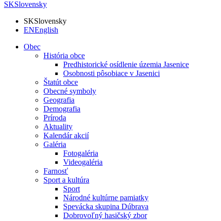
SK
Slovensky
SK
Slovensky
EN
English
Obec
História obce
Predhistorické osídlenie územia Jasenice
Osobnosti pôsobiace v Jasenici
Štatút obce
Obecné symboly
Geografia
Demografia
Príroda
Aktuality
Kalendár akcií
Galéria
Fotogaléria
Videogaléria
Farnosť
Sport a kultúra
Sport
Národné kultúrne pamiatky
Spevácka skupina Dúbrava
Dobrovoľný hasičský zbor