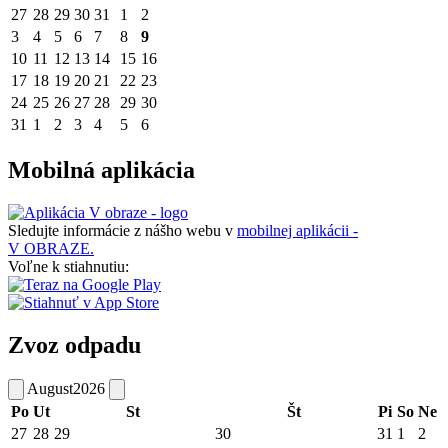
27
28
29
30
31
1
2
3
4
5
6
7
8
9
10
11
12
13
14
15
16
17
18
19
20
21
22
23
24
25
26
27
28
29
30
31
1
2
3
4
5
6
Mobilná aplikácia
Sledujte informácie z nášho webu v
mobilnej aplikácii -
V OBRAZE.
Voľne k stiahnutiu:
Zvoz odpadu
August
2026
Po
Ut
St
Št
Pi
So
Ne
27
28
29
30
31
1
2