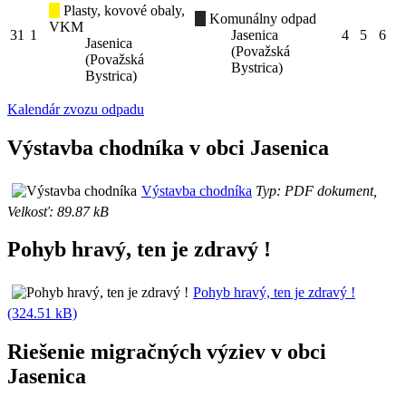
Plasty, kovové obaly,
Komunálny odpad
VKM
31
1
Jasenica
4
5
6
Jasenica
(Považská
(Považská
Bystrica)
Bystrica)
Kalendár zvozu odpadu
Výstavba chodníka v obci Jasenica
Výstavba chodníka
Typ: PDF dokument,
Velkosť: 89.87 kB
Pohyb hravý, ten je zdravý !
Pohyb hravý, ten je zdravý !
(324.51 kB)
Riešenie migračných výziev v obci
Jasenica