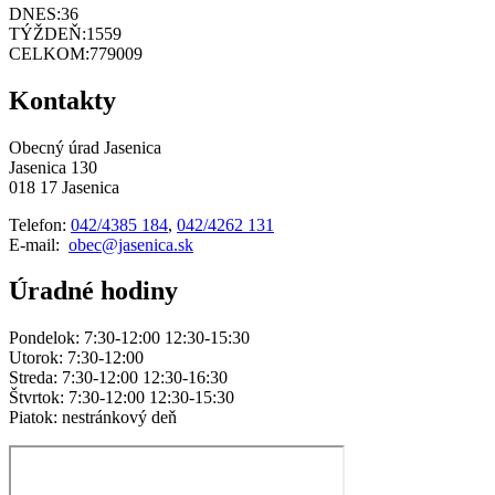
DNES:
36
TÝŽDEŇ:
1559
CELKOM:
779009
Kontakty
Obecný úrad Jasenica
Jasenica 130
018 17 Jasenica
Telefon:
042/4385 184
,
042/4262 131
E-mail:
obec@jasenica.sk
Úradné hodiny
Pondelok: 7:30-12:00 12:30-15:30
Utorok: 7:30-12:00
Streda: 7:30-12:00 12:30-16:30
Štvrtok: 7:30-12:00 12:30-15:30
Piatok: nestránkový deň