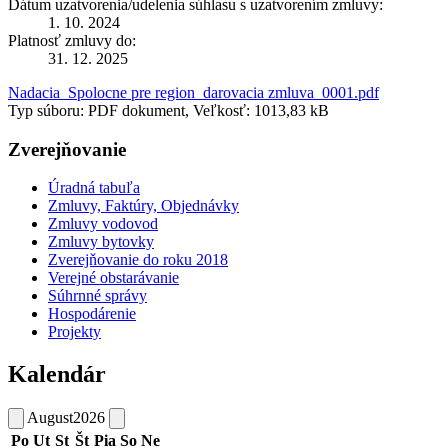
Dátum uzatvorenia/udelenia súhlasu s uzatvorením zmluvy:
1. 10. 2024
Platnosť zmluvy do:
31. 12. 2025
Nadacia_Spolocne pre region_darovacia zmluva_0001.pdf
Typ súboru: PDF dokument, Veľkosť: 1013,83 kB
Zverejňovanie
Úradná tabuľa
Zmluvy, Faktúry, Objednávky
Zmluvy vodovod
Zmluvy bytovky
Zverejňovanie do roku 2018
Verejné obstarávanie
Súhrnné správy
Hospodárenie
Projekty
Kalendár
August
2026
Po
Ut
St
Št
Pia
So
Ne