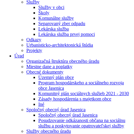
Služby
Služby v obci
Školy
Komunálne služby
Separovaný zber odpadu
Lekárska služba
Lekárska služba prvej pomoci
Odkazy
Urbanisticko-architektonická štúdia
Projekty
Úrad
Organizačná štruktúra obecného úradu
Miestne dane a poplatky
Obecné dokumenty
Územný plán obce
Program hospodárskeho a sociálneho rozvoja
obce Jasenica
Komunitný plán sociálnych služieb 2021 - 2030
Zásady hospodárenia s majetkom obce
Iné
Spoločný obecný úrad Jasenica
Spoločný obecný úrad Jasenica
Posudzovanie odkázanosti občana na sociálnu
službu a poskytovanie opatrovateľskej služby
Služby obecného úradu