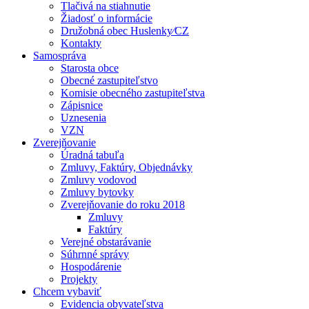
Tlačivá na stiahnutie
Žiadosť o informácie
Družobná obec Huslenky⁄CZ
Kontakty
Samospráva
Starosta obce
Obecné zastupiteľstvo
Komisie obecného zastupiteľstva
Zápisnice
Uznesenia
VZN
Zverejňovanie
Úradná tabuľa
Zmluvy, Faktúry, Objednávky
Zmluvy vodovod
Zmluvy bytovky
Zverejňovanie do roku 2018
Zmluvy
Faktúry
Verejné obstarávanie
Súhrnné správy
Hospodárenie
Projekty
Chcem vybaviť
Evidencia obyvateľstva