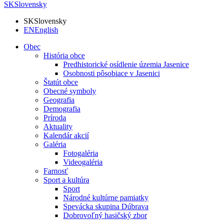
SK
Slovensky
SK
Slovensky
EN
English
Obec
História obce
Predhistorické osídlenie územia Jasenice
Osobnosti pôsobiace v Jasenici
Štatút obce
Obecné symboly
Geografia
Demografia
Príroda
Aktuality
Kalendár akcií
Galéria
Fotogaléria
Videogaléria
Farnosť
Sport a kultúra
Sport
Národné kultúrne pamiatky
Spevácka skupina Dúbrava
Dobrovoľný hasičský zbor