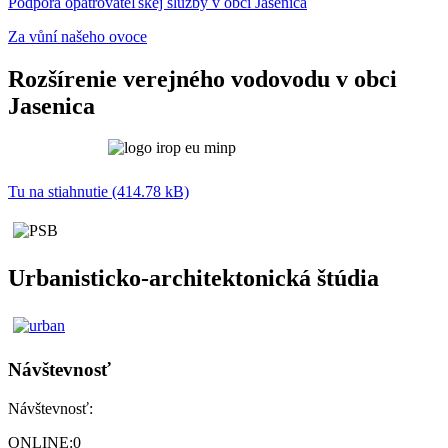
Podpora opatrovateľskej služby v obci Jasenica
Za vůní našeho ovoce
Rozšírenie verejného vodovodu v obci
Jasenica
Tu na stiahnutie (414.78 kB)
Urbanisticko-architektonická štúdia
Návštevnosť
Návštevnosť:
ONLINE:
0