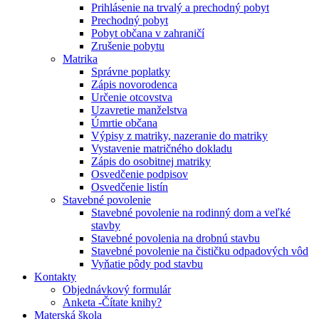
Prihlásenie na trvalý a prechodný pobyt
Prechodný pobyt
Pobyt občana v zahraničí
Zrušenie pobytu
Matrika
Správne poplatky
Zápis novorodenca
Určenie otcovstva
Uzavretie manželstva
Úmrtie občana
Výpisy z matriky, nazeranie do matriky
Vystavenie matričného dokladu
Zápis do osobitnej matriky
Osvedčenie podpisov
Osvedčenie listín
Stavebné povolenie
Stavebné povolenie na rodinný dom a veľké
stavby
Stavebné povolenia na drobnú stavbu
Stavebné povolenie na čističku odpadových vôd
Vyňatie pôdy pod stavbu
Kontakty
Objednávkový formulár
Anketa -Čítate knihy?
Materská škola