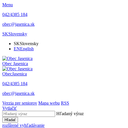
Menu
042/4385 184
obec@jasenica.sk
SK
Slovensky
SK
Slovensky
EN
English
Obec
Jasenica
Obec
Jasenica
042/4385 184
obec@jasenica.sk
Verzia pre seniorov
Mapa webu
RSS
Vytlačiť
Hľadaný výraz
Hľadať
rozšírené vyhľadávanie