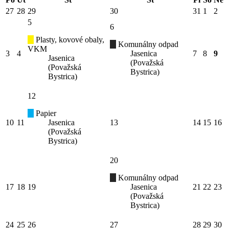
27
28
29
30
31
1
2
5
6
Plasty, kovové obaly,
Komunálny odpad
VKM
3
4
Jasenica
7
8
9
Jasenica
(Považská
(Považská
Bystrica)
Bystrica)
12
Papier
10
11
Jasenica
13
14
15
16
(Považská
Bystrica)
20
Komunálny odpad
17
18
19
Jasenica
21
22
23
(Považská
Bystrica)
24
25
26
27
28
29
30