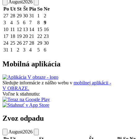
August
2026
Po
Ut
St
Št
Pia
So
Ne
27
28
29
30
31
1
2
3
4
5
6
7
8
9
10
11
12
13
14
15
16
17
18
19
20
21
22
23
24
25
26
27
28
29
30
31
1
2
3
4
5
6
Mobilná aplikácia
Sledujte informácie z nášho webu v
mobilnej aplikácii -
V OBRAZE.
Voľne k stiahnutiu:
Zvoz odpadu
August
2026
Po
Ut
St
Št
Pi
So
Ne