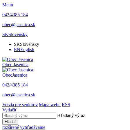
Menu
042/4385 184
obec@jasenica.sk
SK
Slovensky
SK
Slovensky
EN
English
Obec
Jasenica
Obec
Jasenica
042/4385 184
obec@jasenica.sk
Verzia pre seniorov
Mapa webu
RSS
Vytlačiť
Hľadaný výraz
Hľadať
rozšírené vyhľadávanie