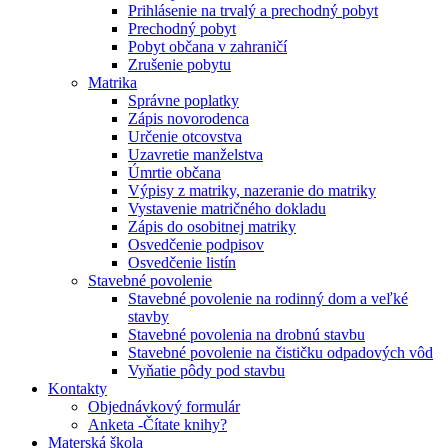
Prihlásenie na trvalý a prechodný pobyt
Prechodný pobyt
Pobyt občana v zahraničí
Zrušenie pobytu
Matrika
Správne poplatky
Zápis novorodenca
Určenie otcovstva
Uzavretie manželstva
Úmrtie občana
Výpisy z matriky, nazeranie do matriky
Vystavenie matričného dokladu
Zápis do osobitnej matriky
Osvedčenie podpisov
Osvedčenie listín
Stavebné povolenie
Stavebné povolenie na rodinný dom a veľké
stavby
Stavebné povolenia na drobnú stavbu
Stavebné povolenie na čističku odpadových vôd
Vyňatie pôdy pod stavbu
Kontakty
Objednávkový formulár
Anketa -Čítate knihy?
Materská škola