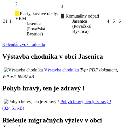
2
3
Plasty, kovové obaly,
Komunálny odpad
VKM
31
1
Jasenica
4
5
6
Jasenica
(Považská
(Považská
Bystrica)
Bystrica)
Kalendár zvozu odpadu
Výstavba chodníka v obci Jasenica
Výstavba chodníka
Typ: PDF dokument,
Velkosť: 89.87 kB
Pohyb hravý, ten je zdravý !
Pohyb hravý, ten je zdravý !
(324.51 kB)
Riešenie migračných výziev v obci