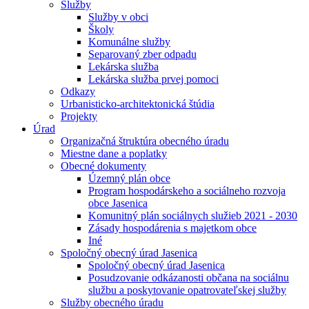
Služby
Služby v obci
Školy
Komunálne služby
Separovaný zber odpadu
Lekárska služba
Lekárska služba prvej pomoci
Odkazy
Urbanisticko-architektonická štúdia
Projekty
Úrad
Organizačná štruktúra obecného úradu
Miestne dane a poplatky
Obecné dokumenty
Územný plán obce
Program hospodárskeho a sociálneho rozvoja
obce Jasenica
Komunitný plán sociálnych služieb 2021 - 2030
Zásady hospodárenia s majetkom obce
Iné
Spoločný obecný úrad Jasenica
Spoločný obecný úrad Jasenica
Posudzovanie odkázanosti občana na sociálnu
službu a poskytovanie opatrovateľskej služby
Služby obecného úradu