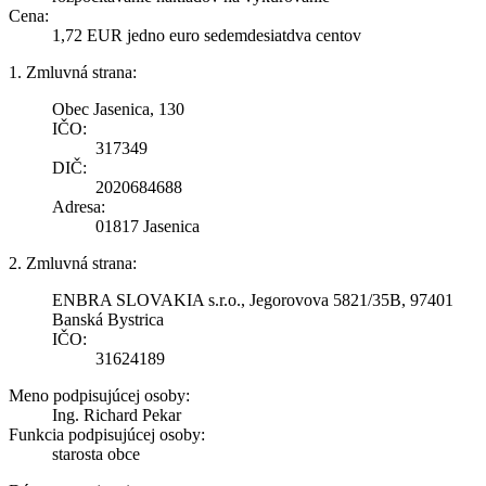
Cena:
1,72 EUR jedno euro sedemdesiatdva centov
1. Zmluvná strana:
Obec Jasenica, 130
IČO:
317349
DIČ:
2020684688
Adresa:
01817 Jasenica
2. Zmluvná strana:
ENBRA SLOVAKIA s.r.o., Jegorovova 5821/35B, 97401
Banská Bystrica
IČO:
31624189
Meno podpisujúcej osoby:
Ing. Richard Pekar
Funkcia podpisujúcej osoby:
starosta obce