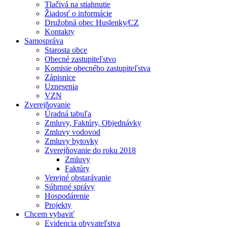
Tlačivá na stiahnutie
Žiadosť o informácie
Družobná obec Huslenky⁄CZ
Kontakty
Samospráva
Starosta obce
Obecné zastupiteľstvo
Komisie obecného zastupiteľstva
Zápisnice
Uznesenia
VZN
Zverejňovanie
Úradná tabuľa
Zmluvy, Faktúry, Objednávky
Zmluvy vodovod
Zmluvy bytovky
Zverejňovanie do roku 2018
Zmluvy
Faktúry
Verejné obstarávanie
Súhrnné správy
Hospodárenie
Projekty
Chcem vybaviť
Evidencia obyvateľstva