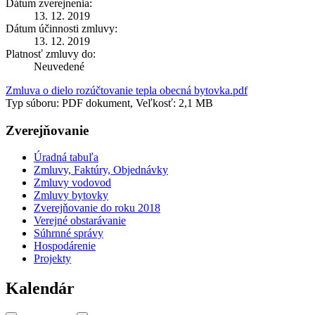
Dátum zverejnenia:
13. 12. 2019
Dátum účinnosti zmluvy:
13. 12. 2019
Platnosť zmluvy do:
Neuvedené
Zmluva o dielo rozúčtovanie tepla obecná bytovka.pdf
Typ súboru: PDF dokument, Veľkosť: 2,1 MB
Zverejňovanie
Úradná tabuľa
Zmluvy, Faktúry, Objednávky
Zmluvy vodovod
Zmluvy bytovky
Zverejňovanie do roku 2018
Verejné obstarávanie
Súhrnné správy
Hospodárenie
Projekty
Kalendár