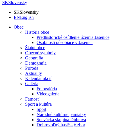
SK
Slovensky
SK
Slovensky
EN
English
Obec
História obce
Predhistorické osídlenie územia Jasenice
Osobnosti pôsobiace v Jasenici
Štatút obce
Obecné symboly
Geografia
Demografia
Príroda
Aktuality
Kalendár akcií
Galéria
Fotogaléria
Videogaléria
Farnosť
Sport a kultúra
Sport
Národné kultúrne pamiatky
Spevácka skupina Dúbrava
Dobrovoľný hasičský zbor