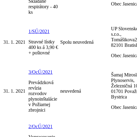
Skladané
Obec Jasenic
respirátory - 40
ks
UP Slovensk
1/SÚ/2021
s.r.o.,
Tomášikova2
Stravné lístky
31. 1. 2021
Spolu neuvedená
82101 Bratis
400 ks á 3,90 €
+ poštovné
Obec Jasenic
3/OcÚ/2021
Šamaj Mirosl
Plynoservis,
Prevádzková
Železničná 1
revízia
31. 1. 2021
neuvedená
01701 Považ
rozvodov
Bystrica
plynoinštalácie
v Požiarnej
Obec Jasenic
zbrojnici
2/OcÚ/2021
Vypracovanie