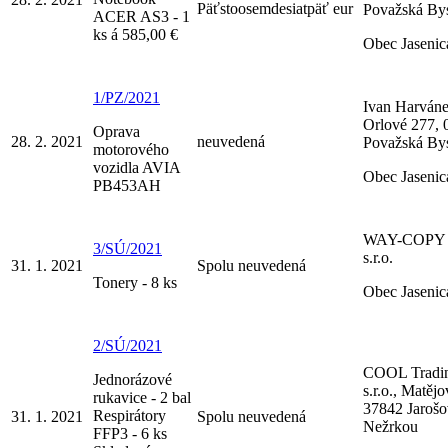
Päťstoosemdesiatpäť eur
Považská Bys
ACER AS3 - 1
ks á 585,00 €
Obec Jasenic
1/PZ/2021
Ivan Harváne
Orlové 277, 
Oprava
28. 2. 2021
neuvedená
Považská Bys
motorového
vozidla AVIA
Obec Jasenic
PB453AH
WAY-COPY 
3/SÚ/2021
s.r.o.
31. 1. 2021
Spolu neuvedená
Tonery - 8 ks
Obec Jasenic
2/SÚ/2021
COOL Tradi
Jednorázové
s.r.o., Matějo
rukavice - 2 bal
37842 Jarošo
Respirátory
31. 1. 2021
Spolu neuvedená
Nežrkou
FFP3 - 6 ks