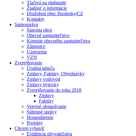
Tlačivá na stiahnutie
Žiadosť o informácie
Družobná obec Huslenky⁄CZ
Kontakty
Samospráva
Starosta obce
Obecné zastupiteľstvo
Komisie obecného zastupiteľstva
Zápisnice
Uznesenia
VZN
Zverejňovanie
Úradná tabuľa
Zmluvy, Faktúry, Objednávky
Zmluvy vodovod
Zmluvy bytovky
Zverejňovanie do roku 2018
Zmluvy
Faktúry
Verejné obstarávanie
Súhrnné správy
Hospodárenie
Projekty
Chcem vybaviť
Evidencia obyvateľstva