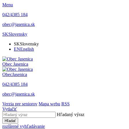
Menu
042/4385 184
obec@jasenica.sk
SK
Slovensky
SK
Slovensky
EN
English
Obec
Jasenica
Obec
Jasenica
042/4385 184
obec@jasenica.sk
Verzia pre seniorov
Mapa webu
RSS
Vytlačiť
Hľadaný výraz
Hľadať
rozšírené vyhľadávanie