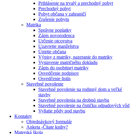
Prihlásenie na trvalý a prechodný pobyt
Prechodný pobyt
Pobyt občana v zahraničí
Zrušenie pobytu
Matrika
Správne poplatky
Zápis novorodenca
Určenie otcovstva
Uzavretie manželstva
Úmrtie občana
Výpisy z matriky, nazeranie do matriky
Vystavenie matričného dokladu
Zápis do osobitnej matriky
Osvedčenie podpisov
Osvedčenie listín
Stavebné povolenie
Stavebné povolenie na rodinný dom a veľké
stavby
Stavebné povolenia na drobnú stavbu
Stavebné povolenie na čističku odpadových vôd
Vyňatie pôdy pod stavbu
Kontakty
Objednávkový formulár
Anketa -Čítate knihy?
Materská škola