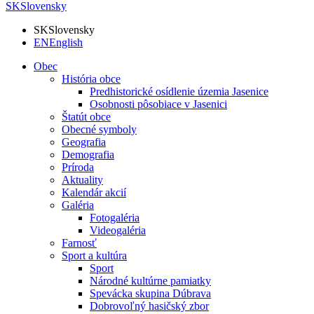
SK
Slovensky
SK
Slovensky
EN
English
Obec
História obce
Predhistorické osídlenie územia Jasenice
Osobnosti pôsobiace v Jasenici
Štatút obce
Obecné symboly
Geografia
Demografia
Príroda
Aktuality
Kalendár akcií
Galéria
Fotogaléria
Videogaléria
Farnosť
Sport a kultúra
Sport
Národné kultúrne pamiatky
Spevácka skupina Dúbrava
Dobrovoľný hasičský zbor