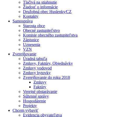
Tlačivá na stiahnutie
Žiadosť o informácie
Družobná obec Huslenky⁄CZ
Kontakty
Samospráva
Starosta obce
Obecné zastupiteľstvo
Komisie obecného zastupiteľstva
Zápisnice
Uznesenia
VZN
Zverejňovanie
Úradná tabuľa
Zmluvy, Faktúry, Objednávky
Zmluvy vodovod
Zmluvy bytovky
Zverejňovanie do roku 2018
Zmluvy
Faktúry
Verejné obstarávanie
Súhrnné správy
Hospodárenie
Projekty
Chcem vybaviť
Evidencia obyvateľstva