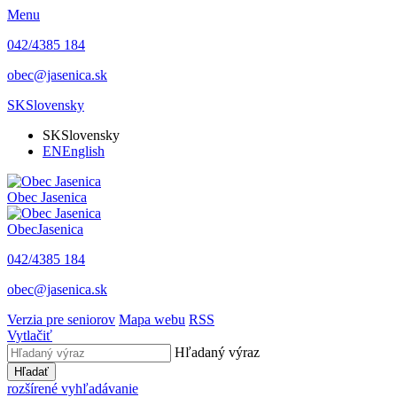
Menu
042/4385 184
obec@jasenica.sk
SK
Slovensky
SK
Slovensky
EN
English
Obec
Jasenica
Obec
Jasenica
042/4385 184
obec@jasenica.sk
Verzia pre seniorov
Mapa webu
RSS
Vytlačiť
Hľadaný výraz
Hľadať
rozšírené vyhľadávanie