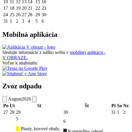
10
11
12
13
14
15
16
17
18
19
20
21
22
23
24
25
26
27
28
29
30
31
1
2
3
4
5
6
Mobilná aplikácia
Sledujte informácie z nášho webu v
mobilnej aplikácii -
V OBRAZE.
Voľne k stiahnutiu:
Zvoz odpadu
August
2026
Po
Ut
St
Št
Pi
So
Ne
27
28
29
30
31
1
2
5
6
Plasty, kovové obaly,
Komunálny odpad