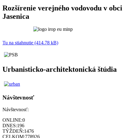
Rozšírenie verejného vodovodu v obci
Jasenica
Tu na stiahnutie (414.78 kB)
Urbanisticko-architektonická štúdia
Návštevnosť
Návštevnosť:
ONLINE:
0
DNES:
196
TÝŽDEŇ:
1476
CELKOM:
778926