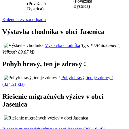
(Považská
(Považská
Bystrica)
Bystrica)
Kalendár zvozu odpadu
Výstavba chodníka v obci Jasenica
Výstavba chodníka
Typ: PDF dokument,
Velkosť: 89.87 kB
Pohyb hravý, ten je zdravý !
Pohyb hravý, ten je zdravý !
(324.51 kB)
Riešenie migračných výziev v obci
Jasenica