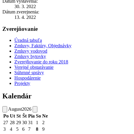
Dátum vystavenia:
30. 3. 2022
Dátum zverejnenia:
13. 4. 2022
Zverejňovanie
Úradná tabuľa
Zmluvy, Faktúry, Objednávky
Zmluvy vodovod
Zmluvy bytovky
Zverejňovanie do roku 2018
Verejné obstarávanie
Súhrnné správy
Hospodárenie
Projekty
Kalendár
August
2026
Po
Ut
St
Št
Pia
So
Ne
27
28
29
30
31
1
2
3
4
5
6
7
8
9