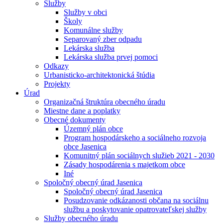
Služby
Služby v obci
Školy
Komunálne služby
Separovaný zber odpadu
Lekárska služba
Lekárska služba prvej pomoci
Odkazy
Urbanisticko-architektonická štúdia
Projekty
Úrad
Organizačná štruktúra obecného úradu
Miestne dane a poplatky
Obecné dokumenty
Územný plán obce
Program hospodárskeho a sociálneho rozvoja
obce Jasenica
Komunitný plán sociálnych služieb 2021 - 2030
Zásady hospodárenia s majetkom obce
Iné
Spoločný obecný úrad Jasenica
Spoločný obecný úrad Jasenica
Posudzovanie odkázanosti občana na sociálnu
službu a poskytovanie opatrovateľskej služby
Služby obecného úradu