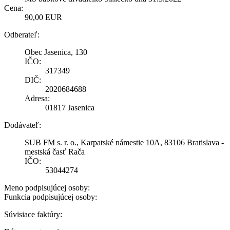
Cena:
90,00 EUR
Odberateľ:
Obec Jasenica, 130
IČO:
317349
DIČ:
2020684688
Adresa:
01817 Jasenica
Dodávateľ:
SUB FM s. r. o., Karpatské námestie 10A, 83106 Bratislava -
mestská časť Rača
IČO:
53044274
Meno podpisujúcej osoby:
Funkcia podpisujúcej osoby:
Súvisiace faktúry: