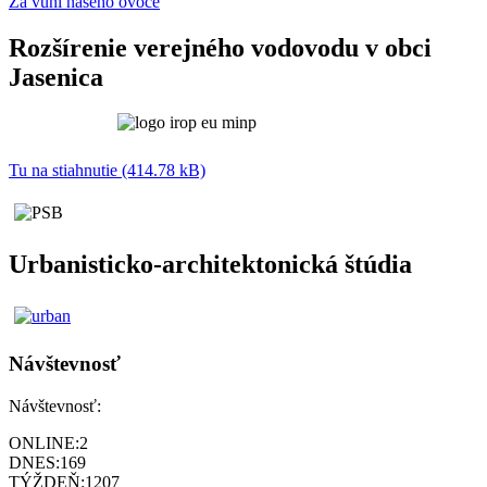
Za vůní našeho ovoce
Rozšírenie verejného vodovodu v obci
Jasenica
Tu na stiahnutie (414.78 kB)
Urbanisticko-architektonická štúdia
Návštevnosť
Návštevnosť:
ONLINE:
2
DNES:
169
TÝŽDEŇ:
1207