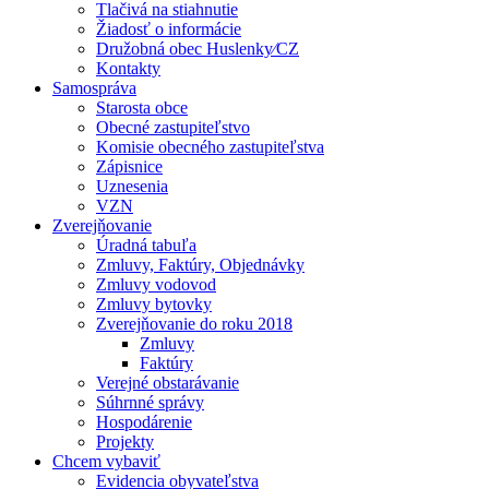
Tlačivá na stiahnutie
Žiadosť o informácie
Družobná obec Huslenky⁄CZ
Kontakty
Samospráva
Starosta obce
Obecné zastupiteľstvo
Komisie obecného zastupiteľstva
Zápisnice
Uznesenia
VZN
Zverejňovanie
Úradná tabuľa
Zmluvy, Faktúry, Objednávky
Zmluvy vodovod
Zmluvy bytovky
Zverejňovanie do roku 2018
Zmluvy
Faktúry
Verejné obstarávanie
Súhrnné správy
Hospodárenie
Projekty
Chcem vybaviť
Evidencia obyvateľstva