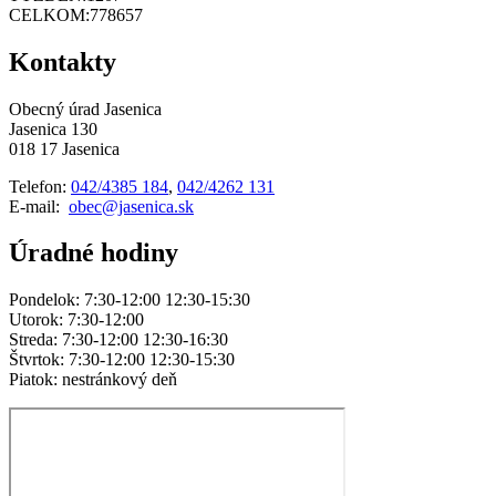
CELKOM:
778657
Kontakty
Obecný úrad Jasenica
Jasenica 130
018 17 Jasenica
Telefon:
042/4385 184
,
042/4262 131
E-mail:
obec@jasenica.sk
Úradné hodiny
Pondelok: 7:30-12:00 12:30-15:30
Utorok: 7:30-12:00
Streda: 7:30-12:00 12:30-16:30
Štvrtok: 7:30-12:00 12:30-15:30
Piatok: nestránkový deň