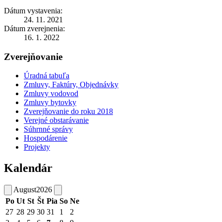
Dátum vystavenia:
24. 11. 2021
Dátum zverejnenia:
16. 1. 2022
Zverejňovanie
Úradná tabuľa
Zmluvy, Faktúry, Objednávky
Zmluvy vodovod
Zmluvy bytovky
Zverejňovanie do roku 2018
Verejné obstarávanie
Súhrnné správy
Hospodárenie
Projekty
Kalendár
August
2026
Po
Ut
St
Št
Pia
So
Ne
27
28
29
30
31
1
2