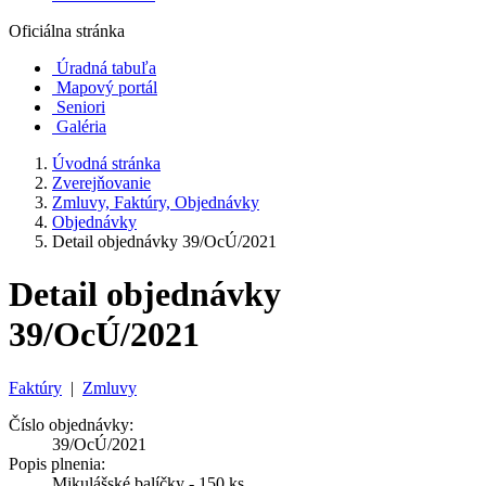
Oficiálna stránka
Úradná tabuľa
Mapový portál
Seniori
Galéria
Úvodná stránka
Zverejňovanie
Zmluvy, Faktúry, Objednávky
Objednávky
Detail objednávky 39/OcÚ/2021
Detail objednávky
39/OcÚ/2021
Faktúry
|
Zmluvy
Číslo objednávky:
39/OcÚ/2021
Popis plnenia:
Mikulášské balíčky - 150 ks