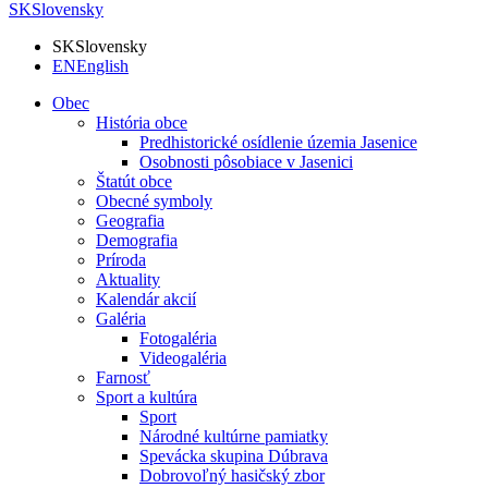
SK
Slovensky
SK
Slovensky
EN
English
Obec
História obce
Predhistorické osídlenie územia Jasenice
Osobnosti pôsobiace v Jasenici
Štatút obce
Obecné symboly
Geografia
Demografia
Príroda
Aktuality
Kalendár akcií
Galéria
Fotogaléria
Videogaléria
Farnosť
Sport a kultúra
Sport
Národné kultúrne pamiatky
Spevácka skupina Dúbrava
Dobrovoľný hasičský zbor