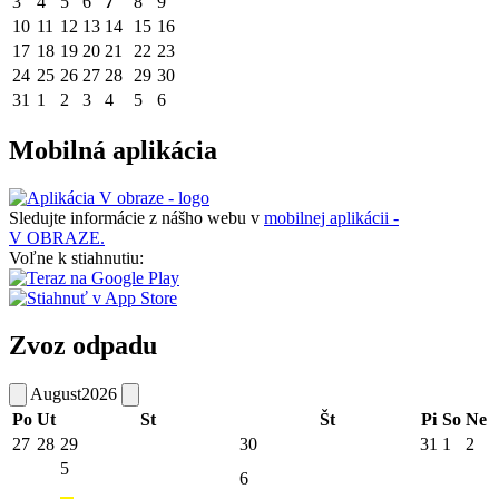
3
4
5
6
7
8
9
10
11
12
13
14
15
16
17
18
19
20
21
22
23
24
25
26
27
28
29
30
31
1
2
3
4
5
6
Mobilná aplikácia
Sledujte informácie z nášho webu v
mobilnej aplikácii -
V OBRAZE.
Voľne k stiahnutiu:
Zvoz odpadu
August
2026
Po
Ut
St
Št
Pi
So
Ne
27
28
29
30
31
1
2
5
6