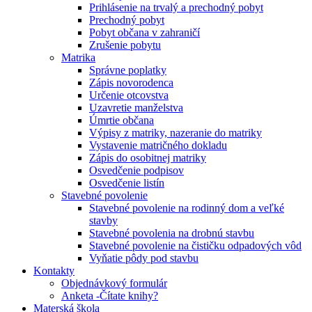
Prihlásenie na trvalý a prechodný pobyt
Prechodný pobyt
Pobyt občana v zahraničí
Zrušenie pobytu
Matrika
Správne poplatky
Zápis novorodenca
Určenie otcovstva
Uzavretie manželstva
Úmrtie občana
Výpisy z matriky, nazeranie do matriky
Vystavenie matričného dokladu
Zápis do osobitnej matriky
Osvedčenie podpisov
Osvedčenie listín
Stavebné povolenie
Stavebné povolenie na rodinný dom a veľké
stavby
Stavebné povolenia na drobnú stavbu
Stavebné povolenie na čističku odpadových vôd
Vyňatie pôdy pod stavbu
Kontakty
Objednávkový formulár
Anketa -Čítate knihy?
Materská škola