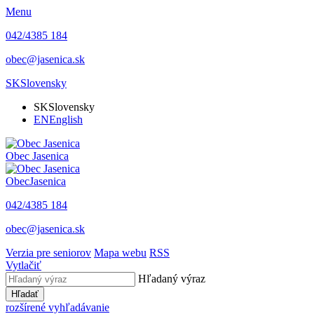
Menu
042/4385 184
obec@jasenica.sk
SK
Slovensky
SK
Slovensky
EN
English
Obec
Jasenica
Obec
Jasenica
042/4385 184
obec@jasenica.sk
Verzia pre seniorov
Mapa webu
RSS
Vytlačiť
Hľadaný výraz
Hľadať
rozšírené vyhľadávanie