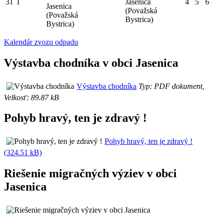
31
1
Jasenica
4
5
6
Jasenica
(Považská
(Považská
Bystrica)
Bystrica)
Kalendár zvozu odpadu
Výstavba chodníka v obci Jasenica
Výstavba chodníka
Typ: PDF dokument,
Velkosť: 89.87 kB
Pohyb hravý, ten je zdravý !
Pohyb hravý, ten je zdravý !
(324.51 kB)
Riešenie migračných výziev v obci
Jasenica