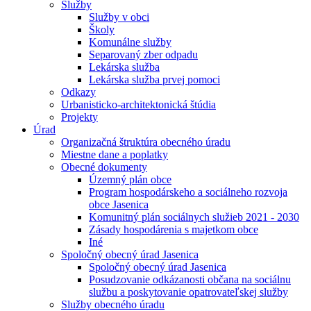
Služby
Služby v obci
Školy
Komunálne služby
Separovaný zber odpadu
Lekárska služba
Lekárska služba prvej pomoci
Odkazy
Urbanisticko-architektonická štúdia
Projekty
Úrad
Organizačná štruktúra obecného úradu
Miestne dane a poplatky
Obecné dokumenty
Územný plán obce
Program hospodárskeho a sociálneho rozvoja
obce Jasenica
Komunitný plán sociálnych služieb 2021 - 2030
Zásady hospodárenia s majetkom obce
Iné
Spoločný obecný úrad Jasenica
Spoločný obecný úrad Jasenica
Posudzovanie odkázanosti občana na sociálnu
službu a poskytovanie opatrovateľskej služby
Služby obecného úradu