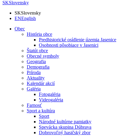
SK
Slovensky
SK
Slovensky
EN
English
Obec
História obce
Predhistorické osídlenie územia Jasenice
Osobnosti pôsobiace v Jasenici
Štatút obce
Obecné symboly
Geografia
Demografia
Príroda
Aktuality
Kalendár akcií
Galéria
Fotogaléria
Videogaléria
Farnosť
Sport a kultúra
Sport
Národné kultúrne pamiatky
Spevácka skupina Dúbrava
Dobrovoľný hasičský zbor