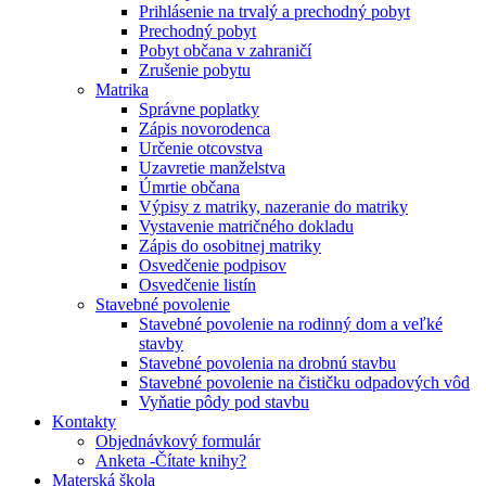
Prihlásenie na trvalý a prechodný pobyt
Prechodný pobyt
Pobyt občana v zahraničí
Zrušenie pobytu
Matrika
Správne poplatky
Zápis novorodenca
Určenie otcovstva
Uzavretie manželstva
Úmrtie občana
Výpisy z matriky, nazeranie do matriky
Vystavenie matričného dokladu
Zápis do osobitnej matriky
Osvedčenie podpisov
Osvedčenie listín
Stavebné povolenie
Stavebné povolenie na rodinný dom a veľké
stavby
Stavebné povolenia na drobnú stavbu
Stavebné povolenie na čističku odpadových vôd
Vyňatie pôdy pod stavbu
Kontakty
Objednávkový formulár
Anketa -Čítate knihy?
Materská škola