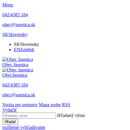
Menu
042/4385 184
obec@jasenica.sk
SK
Slovensky
SK
Slovensky
EN
English
Obec
Jasenica
Obec
Jasenica
042/4385 184
obec@jasenica.sk
Verzia pre seniorov
Mapa webu
RSS
Vytlačiť
Hľadaný výraz
Hľadať
rozšírené vyhľadávanie