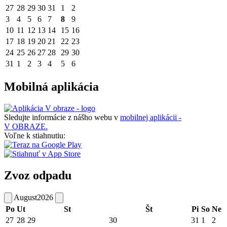
27
28
29
30
31
1
2
3
4
5
6
7
8
9
10
11
12
13
14
15
16
17
18
19
20
21
22
23
24
25
26
27
28
29
30
31
1
2
3
4
5
6
Mobilná aplikácia
Sledujte informácie z nášho webu v
mobilnej aplikácii -
V OBRAZE.
Voľne k stiahnutiu:
Zvoz odpadu
August
2026
Po
Ut
St
Št
Pi
So
Ne
27
28
29
30
31
1
2