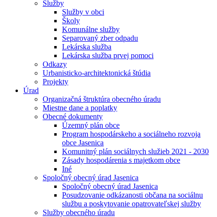
Služby
Služby v obci
Školy
Komunálne služby
Separovaný zber odpadu
Lekárska služba
Lekárska služba prvej pomoci
Odkazy
Urbanisticko-architektonická štúdia
Projekty
Úrad
Organizačná štruktúra obecného úradu
Miestne dane a poplatky
Obecné dokumenty
Územný plán obce
Program hospodárskeho a sociálneho rozvoja
obce Jasenica
Komunitný plán sociálnych služieb 2021 - 2030
Zásady hospodárenia s majetkom obce
Iné
Spoločný obecný úrad Jasenica
Spoločný obecný úrad Jasenica
Posudzovanie odkázanosti občana na sociálnu
službu a poskytovanie opatrovateľskej služby
Služby obecného úradu