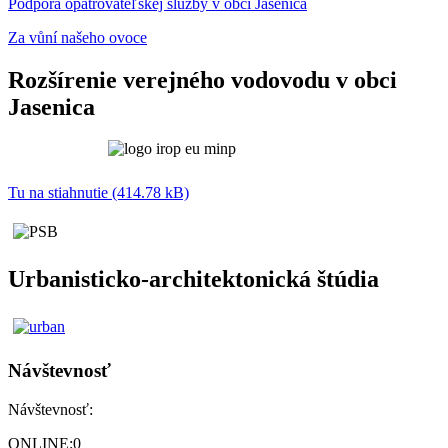
Podpora opatrovateľskej služby v obci Jasenica
Za vůní našeho ovoce
Rozšírenie verejného vodovodu v obci
Jasenica
Tu na stiahnutie (414.78 kB)
Urbanisticko-architektonická štúdia
Návštevnosť
Návštevnosť:
ONLINE:
0