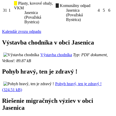
Plasty, kovové obaly,
Komunálny odpad
VKM
31
1
Jasenica
4
5
6
Jasenica
(Považská
(Považská
Bystrica)
Bystrica)
Kalendár zvozu odpadu
Výstavba chodníka v obci Jasenica
Výstavba chodníka
Typ: PDF dokument,
Velkosť: 89.87 kB
Pohyb hravý, ten je zdravý !
Pohyb hravý, ten je zdravý !
(324.51 kB)
Riešenie migračných výziev v obci
Jasenica