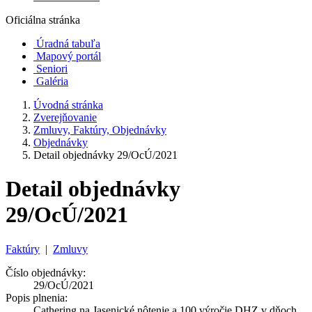
Oficiálna stránka
Úradná tabuľa
Mapový portál
Seniori
Galéria
Úvodná stránka
Zverejňovanie
Zmluvy, Faktúry, Objednávky
Objednávky
Detail objednávky 29/OcÚ/2021
Detail objednávky
29/OcÚ/2021
Faktúry
|
Zmluvy
Číslo objednávky:
29/OcÚ/2021
Popis plnenia:
Cathering na Jasenické nôtenie a 100.výročie DHZ v dňoch