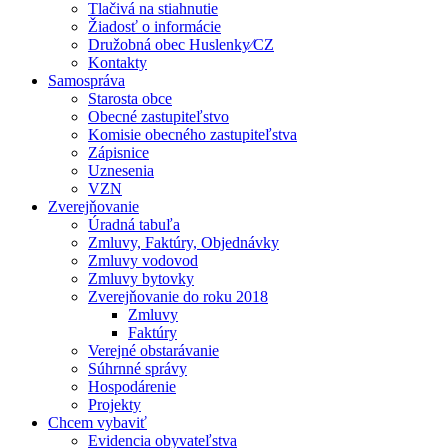
Tlačivá na stiahnutie
Žiadosť o informácie
Družobná obec Huslenky⁄CZ
Kontakty
Samospráva
Starosta obce
Obecné zastupiteľstvo
Komisie obecného zastupiteľstva
Zápisnice
Uznesenia
VZN
Zverejňovanie
Úradná tabuľa
Zmluvy, Faktúry, Objednávky
Zmluvy vodovod
Zmluvy bytovky
Zverejňovanie do roku 2018
Zmluvy
Faktúry
Verejné obstarávanie
Súhrnné správy
Hospodárenie
Projekty
Chcem vybaviť
Evidencia obyvateľstva