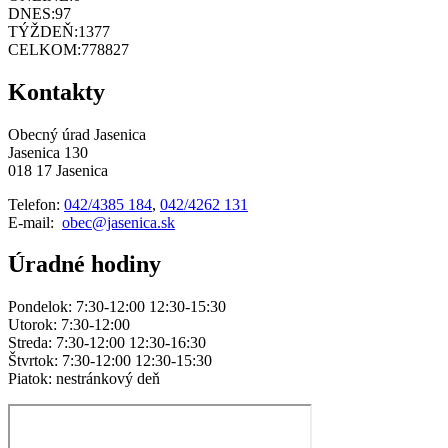
DNES:
97
TÝŽDEŇ:
1377
CELKOM:
778827
Kontakty
Obecný úrad Jasenica
Jasenica 130
018 17 Jasenica
Telefon:
042/4385 184
,
042/4262 131
E-mail:
obec@jasenica.sk
Úradné hodiny
Pondelok: 7:30-12:00 12:30-15:30
Utorok: 7:30-12:00
Streda: 7:30-12:00 12:30-16:30
Štvrtok: 7:30-12:00 12:30-15:30
Piatok: nestránkový deň