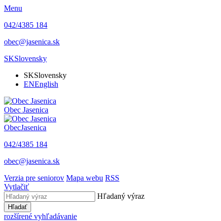
Menu
042/4385 184
obec@jasenica.sk
SK
Slovensky
SK
Slovensky
EN
English
Obec
Jasenica
Obec
Jasenica
042/4385 184
obec@jasenica.sk
Verzia pre seniorov
Mapa webu
RSS
Vytlačiť
Hľadaný výraz
Hľadať
rozšírené vyhľadávanie