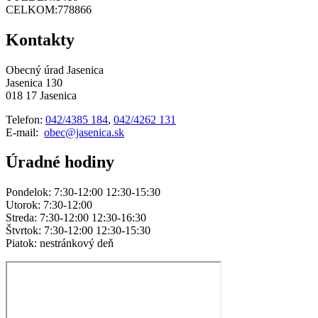
CELKOM:
778866
Kontakty
Obecný úrad Jasenica
Jasenica 130
018 17 Jasenica
Telefon:
042/4385 184
,
042/4262 131
E-mail:
obec@jasenica.sk
Úradné hodiny
Pondelok: 7:30-12:00 12:30-15:30
Utorok: 7:30-12:00
Streda: 7:30-12:00 12:30-16:30
Štvrtok: 7:30-12:00 12:30-15:30
Piatok: nestránkový deň