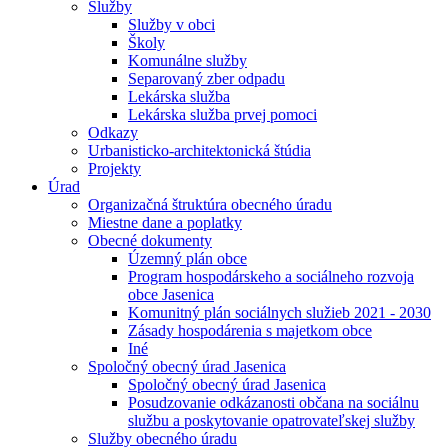
Služby
Služby v obci
Školy
Komunálne služby
Separovaný zber odpadu
Lekárska služba
Lekárska služba prvej pomoci
Odkazy
Urbanisticko-architektonická štúdia
Projekty
Úrad
Organizačná štruktúra obecného úradu
Miestne dane a poplatky
Obecné dokumenty
Územný plán obce
Program hospodárskeho a sociálneho rozvoja
obce Jasenica
Komunitný plán sociálnych služieb 2021 - 2030
Zásady hospodárenia s majetkom obce
Iné
Spoločný obecný úrad Jasenica
Spoločný obecný úrad Jasenica
Posudzovanie odkázanosti občana na sociálnu
službu a poskytovanie opatrovateľskej služby
Služby obecného úradu