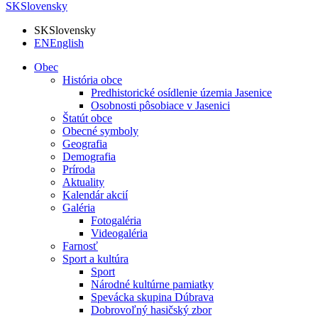
SK
Slovensky
SK
Slovensky
EN
English
Obec
História obce
Predhistorické osídlenie územia Jasenice
Osobnosti pôsobiace v Jasenici
Štatút obce
Obecné symboly
Geografia
Demografia
Príroda
Aktuality
Kalendár akcií
Galéria
Fotogaléria
Videogaléria
Farnosť
Sport a kultúra
Sport
Národné kultúrne pamiatky
Spevácka skupina Dúbrava
Dobrovoľný hasičský zbor