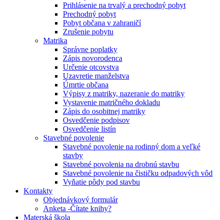
Prihlásenie na trvalý a prechodný pobyt
Prechodný pobyt
Pobyt občana v zahraničí
Zrušenie pobytu
Matrika
Správne poplatky
Zápis novorodenca
Určenie otcovstva
Uzavretie manželstva
Úmrtie občana
Výpisy z matriky, nazeranie do matriky
Vystavenie matričného dokladu
Zápis do osobitnej matriky
Osvedčenie podpisov
Osvedčenie listín
Stavebné povolenie
Stavebné povolenie na rodinný dom a veľké
stavby
Stavebné povolenia na drobnú stavbu
Stavebné povolenie na čističku odpadových vôd
Vyňatie pôdy pod stavbu
Kontakty
Objednávkový formulár
Anketa -Čítate knihy?
Materská škola