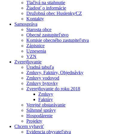
Tlačivá na stiahnutie
Žiadosť o informácie
Družobná obec Huslenky⁄CZ
Kontakty
Samospráva
Starosta obce
Obecné zastupiteľstvo
Komisie obecného zastupiteľstva
Zápisnice
Uznesenia
VZN
Zverejňovanie
Úradná tabuľa
Zmluvy, Faktúry, Objednávky
Zmluvy vodovod
Zmluvy bytovky
Zverejňovanie do roku 2018
Zmluvy
Faktúry
Verejné obstarávanie
Súhrnné správy
Hospodárenie
Projekty
Chcem vybaviť
Evidencia obyvateľstva