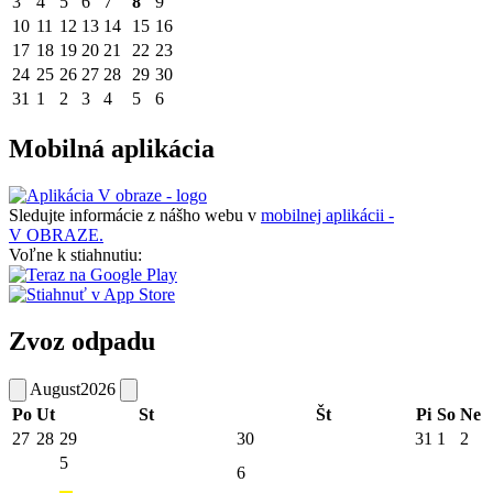
3
4
5
6
7
8
9
10
11
12
13
14
15
16
17
18
19
20
21
22
23
24
25
26
27
28
29
30
31
1
2
3
4
5
6
Mobilná aplikácia
Sledujte informácie z nášho webu v
mobilnej aplikácii -
V OBRAZE.
Voľne k stiahnutiu:
Zvoz odpadu
August
2026
Po
Ut
St
Št
Pi
So
Ne
27
28
29
30
31
1
2
5
6