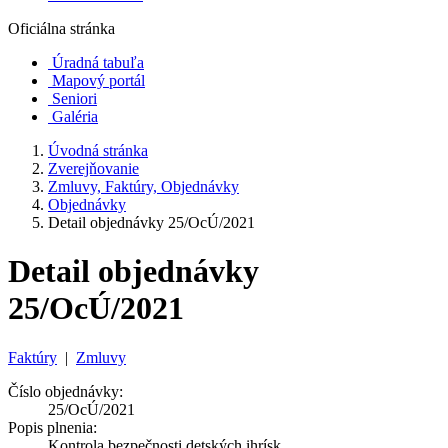
Oficiálna stránka
Úradná tabuľa
Mapový portál
Seniori
Galéria
Úvodná stránka
Zverejňovanie
Zmluvy, Faktúry, Objednávky
Objednávky
Detail objednávky 25/OcÚ/2021
Detail objednávky
25/OcÚ/2021
Faktúry
|
Zmluvy
Číslo objednávky:
25/OcÚ/2021
Popis plnenia:
Kontrola bezpečnosti detských ihrísk