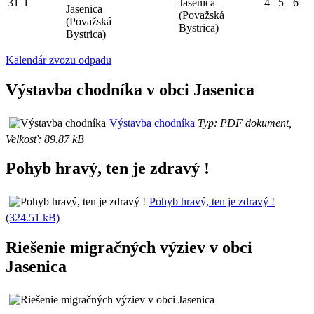
31
1
Jasenica
4
5
6
Jasenica
(Považská
(Považská
Bystrica)
Bystrica)
Kalendár zvozu odpadu
Výstavba chodníka v obci Jasenica
Výstavba chodníka
Typ: PDF dokument,
Velkosť: 89.87 kB
Pohyb hravý, ten je zdravý !
Pohyb hravý, ten je zdravý !
(324.51 kB)
Riešenie migračných výziev v obci
Jasenica