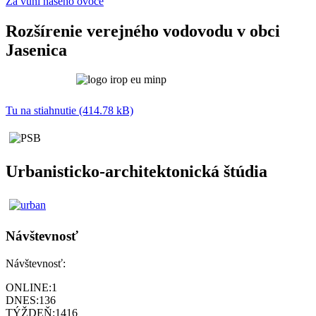
Za vůní našeho ovoce
Rozšírenie verejného vodovodu v obci
Jasenica
Tu na stiahnutie (414.78 kB)
Urbanisticko-architektonická štúdia
Návštevnosť
Návštevnosť:
ONLINE:
1
DNES:
136
TÝŽDEŇ:
1416