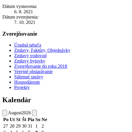
Dátum vystavenia:
6. 8. 2021
Dátum zverejnenia:
7. 10. 2021
Zverejňovanie
Úradná tabuľa
Zmluvy, Faktúry, Objednávky
Zmluvy vodovod
Zmluvy bytovky
Zverejňovanie do roku 2018
Verejné obstarávanie
Súhrnné správy
Hospodárenie
Projekty
Kalendár
August
2026
Po
Ut
St
Št
Pia
So
Ne
27
28
29
30
31
1
2