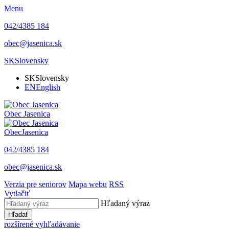
Menu
042/4385 184
obec@jasenica.sk
SK
Slovensky
SK
Slovensky
EN
English
Obec
Jasenica
Obec
Jasenica
042/4385 184
obec@jasenica.sk
Verzia pre seniorov
Mapa webu
RSS
Vytlačiť
Hľadaný výraz
Hľadať
rozšírené vyhľadávanie