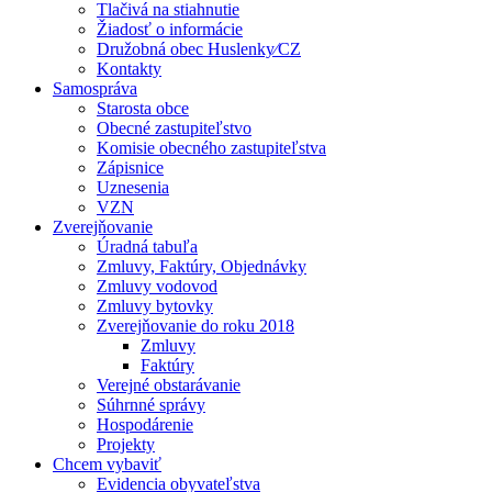
Tlačivá na stiahnutie
Žiadosť o informácie
Družobná obec Huslenky⁄CZ
Kontakty
Samospráva
Starosta obce
Obecné zastupiteľstvo
Komisie obecného zastupiteľstva
Zápisnice
Uznesenia
VZN
Zverejňovanie
Úradná tabuľa
Zmluvy, Faktúry, Objednávky
Zmluvy vodovod
Zmluvy bytovky
Zverejňovanie do roku 2018
Zmluvy
Faktúry
Verejné obstarávanie
Súhrnné správy
Hospodárenie
Projekty
Chcem vybaviť
Evidencia obyvateľstva