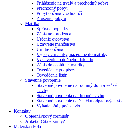
Prihlásenie na trvalý a prechodný pobyt
Prechodný pobyt
Pobyt občana v zahraničí
Zrušenie pobytu
Matrika
Správne poplatky
Zápis novorodenca
Určenie otcovstva
Uzavretie manželstva
Úmrtie občana
Výpisy z matriky, nazeranie do matriky
Vystavenie matričného dokladu
Zápis do osobitnej matriky
Osvedčenie podpisov
Osvedčenie listín
Stavebné povolenie
Stavebné povolenie na rodinný dom a veľké
stavby
Stavebné povolenia na drobnú stavbu
Stavebné povolenie na čističku odpadových vôd
Vyňatie pôdy pod stavbu
Kontakty
Objednávkový formulár
Anketa -Čítate knihy?
Materská škola