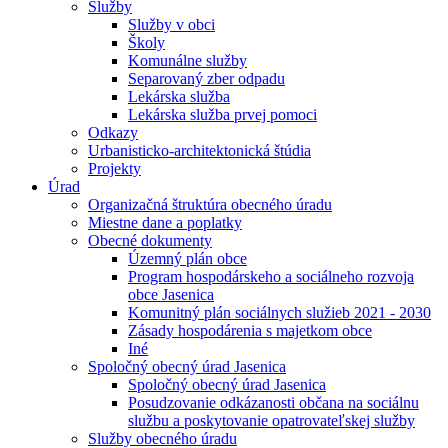
Služby
Služby v obci
Školy
Komunálne služby
Separovaný zber odpadu
Lekárska služba
Lekárska služba prvej pomoci
Odkazy
Urbanisticko-architektonická štúdia
Projekty
Úrad
Organizačná štruktúra obecného úradu
Miestne dane a poplatky
Obecné dokumenty
Územný plán obce
Program hospodárskeho a sociálneho rozvoja
obce Jasenica
Komunitný plán sociálnych služieb 2021 - 2030
Zásady hospodárenia s majetkom obce
Iné
Spoločný obecný úrad Jasenica
Spoločný obecný úrad Jasenica
Posudzovanie odkázanosti občana na sociálnu
službu a poskytovanie opatrovateľskej služby
Služby obecného úradu