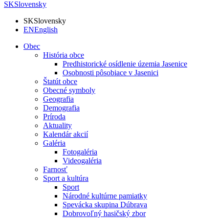
SK
Slovensky
SK
Slovensky
EN
English
Obec
História obce
Predhistorické osídlenie územia Jasenice
Osobnosti pôsobiace v Jasenici
Štatút obce
Obecné symboly
Geografia
Demografia
Príroda
Aktuality
Kalendár akcií
Galéria
Fotogaléria
Videogaléria
Farnosť
Sport a kultúra
Sport
Národné kultúrne pamiatky
Spevácka skupina Dúbrava
Dobrovoľný hasičský zbor