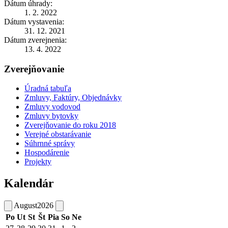
Dátum úhrady:
1. 2. 2022
Dátum vystavenia:
31. 12. 2021
Dátum zverejnenia:
13. 4. 2022
Zverejňovanie
Úradná tabuľa
Zmluvy, Faktúry, Objednávky
Zmluvy vodovod
Zmluvy bytovky
Zverejňovanie do roku 2018
Verejné obstarávanie
Súhrnné správy
Hospodárenie
Projekty
Kalendár
August
2026
Po
Ut
St
Št
Pia
So
Ne