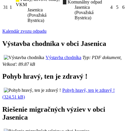
Komunálny odpad
VKM
31
1
Jasenica
4
5
6
Jasenica
(Považská
(Považská
Bystrica)
Bystrica)
Kalendár zvozu odpadu
Výstavba chodníka v obci Jasenica
Výstavba chodníka
Typ: PDF dokument,
Velkosť: 89.87 kB
Pohyb hravý, ten je zdravý !
Pohyb hravý, ten je zdravý !
(324.51 kB)
Riešenie migračných výziev v obci
Jasenica