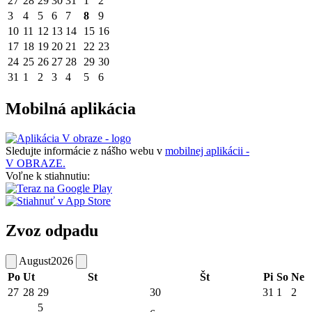
27
28
29
30
31
1
2
3
4
5
6
7
8
9
10
11
12
13
14
15
16
17
18
19
20
21
22
23
24
25
26
27
28
29
30
31
1
2
3
4
5
6
Mobilná aplikácia
Sledujte informácie z nášho webu v
mobilnej aplikácii -
V OBRAZE.
Voľne k stiahnutiu:
Zvoz odpadu
August
2026
Po
Ut
St
Št
Pi
So
Ne
27
28
29
30
31
1
2
5