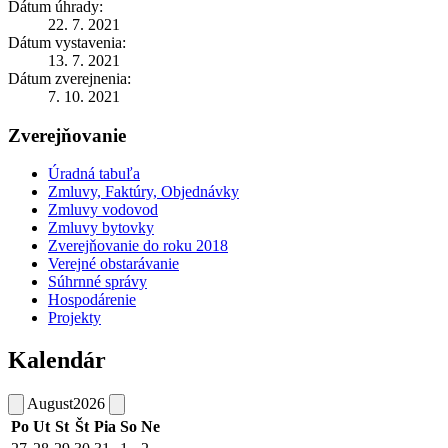
Dátum úhrady:
22. 7. 2021
Dátum vystavenia:
13. 7. 2021
Dátum zverejnenia:
7. 10. 2021
Zverejňovanie
Úradná tabuľa
Zmluvy, Faktúry, Objednávky
Zmluvy vodovod
Zmluvy bytovky
Zverejňovanie do roku 2018
Verejné obstarávanie
Súhrnné správy
Hospodárenie
Projekty
Kalendár
August
2026
Po
Ut
St
Št
Pia
So
Ne