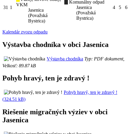
Komunálny odpad
VKM
31
1
Jasenica
4
5
6
Jasenica
(Považská
(Považská
Bystrica)
Bystrica)
Kalendár zvozu odpadu
Výstavba chodníka v obci Jasenica
Výstavba chodníka
Typ: PDF dokument,
Velkosť: 89.87 kB
Pohyb hravý, ten je zdravý !
Pohyb hravý, ten je zdravý !
(324.51 kB)
Riešenie migračných výziev v obci
Jasenica