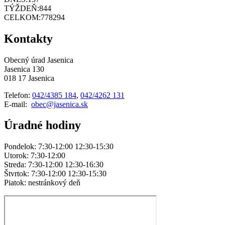
TÝŽDEŇ:
844
CELKOM:
778294
Kontakty
Obecný úrad Jasenica
Jasenica 130
018 17 Jasenica
Telefon:
042/4385 184
,
042/4262 131
E-mail:
obec@jasenica.sk
Úradné hodiny
Pondelok: 7:30-12:00 12:30-15:30
Utorok: 7:30-12:00
Streda: 7:30-12:00 12:30-16:30
Štvrtok: 7:30-12:00 12:30-15:30
Piatok: nestránkový deň