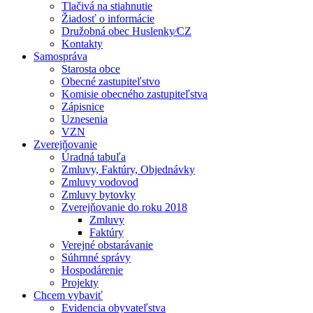
Tlačivá na stiahnutie
Žiadosť o informácie
Družobná obec Huslenky⁄CZ
Kontakty
Samospráva
Starosta obce
Obecné zastupiteľstvo
Komisie obecného zastupiteľstva
Zápisnice
Uznesenia
VZN
Zverejňovanie
Úradná tabuľa
Zmluvy, Faktúry, Objednávky
Zmluvy vodovod
Zmluvy bytovky
Zverejňovanie do roku 2018
Zmluvy
Faktúry
Verejné obstarávanie
Súhrnné správy
Hospodárenie
Projekty
Chcem vybaviť
Evidencia obyvateľstva