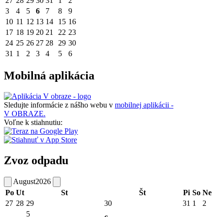
27
28
29
30
31
1
2
3
4
5
6
7
8
9
10
11
12
13
14
15
16
17
18
19
20
21
22
23
24
25
26
27
28
29
30
31
1
2
3
4
5
6
Mobilná aplikácia
Sledujte informácie z nášho webu v
mobilnej aplikácii -
V OBRAZE.
Voľne k stiahnutiu:
Zvoz odpadu
August
2026
Po
Ut
St
Št
Pi
So
Ne
27
28
29
30
31
1
2
5