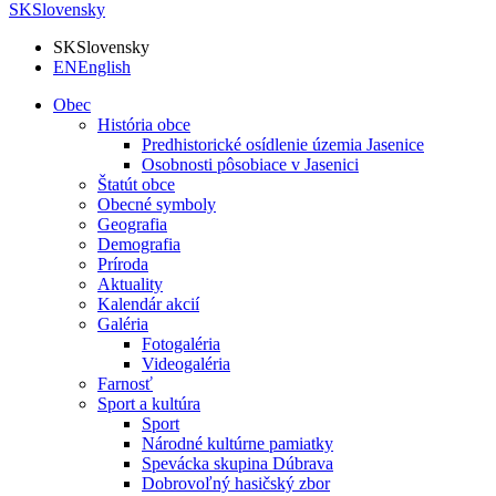
SK
Slovensky
SK
Slovensky
EN
English
Obec
História obce
Predhistorické osídlenie územia Jasenice
Osobnosti pôsobiace v Jasenici
Štatút obce
Obecné symboly
Geografia
Demografia
Príroda
Aktuality
Kalendár akcií
Galéria
Fotogaléria
Videogaléria
Farnosť
Sport a kultúra
Sport
Národné kultúrne pamiatky
Spevácka skupina Dúbrava
Dobrovoľný hasičský zbor