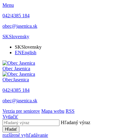
Menu
042/4385 184
obec@jasenica.sk
SK
Slovensky
SK
Slovensky
EN
English
Obec
Jasenica
Obec
Jasenica
042/4385 184
obec@jasenica.sk
Verzia pre seniorov
Mapa webu
RSS
Vytlačiť
Hľadaný výraz
Hľadať
rozšírené vyhľadávanie