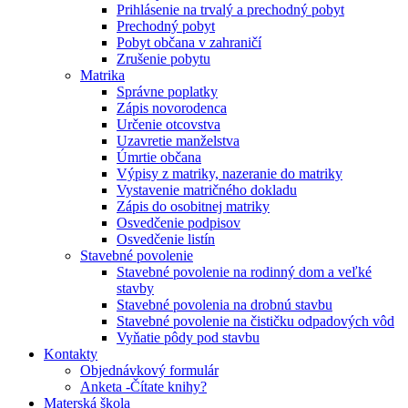
Prihlásenie na trvalý a prechodný pobyt
Prechodný pobyt
Pobyt občana v zahraničí
Zrušenie pobytu
Matrika
Správne poplatky
Zápis novorodenca
Určenie otcovstva
Uzavretie manželstva
Úmrtie občana
Výpisy z matriky, nazeranie do matriky
Vystavenie matričného dokladu
Zápis do osobitnej matriky
Osvedčenie podpisov
Osvedčenie listín
Stavebné povolenie
Stavebné povolenie na rodinný dom a veľké
stavby
Stavebné povolenia na drobnú stavbu
Stavebné povolenie na čističku odpadových vôd
Vyňatie pôdy pod stavbu
Kontakty
Objednávkový formulár
Anketa -Čítate knihy?
Materská škola