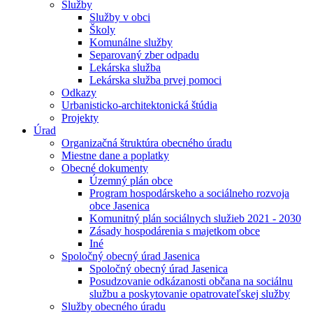
Služby
Služby v obci
Školy
Komunálne služby
Separovaný zber odpadu
Lekárska služba
Lekárska služba prvej pomoci
Odkazy
Urbanisticko-architektonická štúdia
Projekty
Úrad
Organizačná štruktúra obecného úradu
Miestne dane a poplatky
Obecné dokumenty
Územný plán obce
Program hospodárskeho a sociálneho rozvoja
obce Jasenica
Komunitný plán sociálnych služieb 2021 - 2030
Zásady hospodárenia s majetkom obce
Iné
Spoločný obecný úrad Jasenica
Spoločný obecný úrad Jasenica
Posudzovanie odkázanosti občana na sociálnu
službu a poskytovanie opatrovateľskej služby
Služby obecného úradu