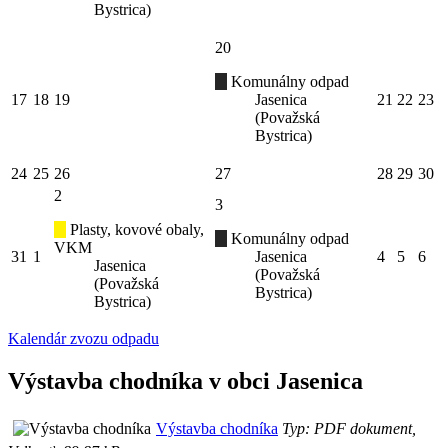
Bystrica)
20
Komunálny odpad
17
18
19
Jasenica
21
22
23
(Považská
Bystrica)
24
25
26
27
28
29
30
2
3
Plasty, kovové obaly,
Komunálny odpad
VKM
31
1
Jasenica
4
5
6
Jasenica
(Považská
(Považská
Bystrica)
Bystrica)
Kalendár zvozu odpadu
Výstavba chodníka v obci Jasenica
Výstavba chodníka
Typ: PDF dokument,