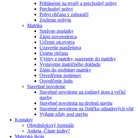
Prihlásenie na trvalý a prechodný pobyt
Prechodný pobyt
Pobyt občana v zahraničí
Zrušenie pobytu
Matrika
Správne poplatky
Zápis novorodenca
Určenie otcovstva
Uzavretie manželstva
Úmrtie občana
Výpisy z matriky, nazeranie do matriky
Vystavenie matričného dokladu
Zápis do osobitnej matriky
Osvedčenie podpisov
Osvedčenie listín
Stavebné povolenie
Stavebné povolenie na rodinný dom a veľké
stavby
Stavebné povolenia na drobnú stavbu
Stavebné povolenie na čističku odpadových vôd
Vyňatie pôdy pod stavbu
Kontakty
Objednávkový formulár
Anketa -Čítate knihy?
Materská škola