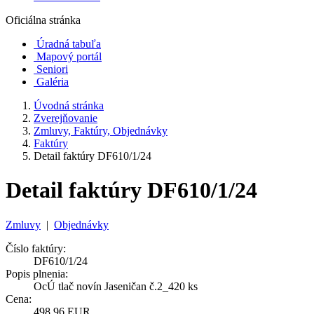
Oficiálna stránka
Úradná tabuľa
Mapový portál
Seniori
Galéria
Úvodná stránka
Zverejňovanie
Zmluvy, Faktúry, Objednávky
Faktúry
Detail faktúry DF610/1/24
Detail faktúry DF610/1/24
Zmluvy
|
Objednávky
Číslo faktúry:
DF610/1/24
Popis plnenia:
OcÚ tlač novín Jaseničan č.2_420 ks
Cena:
498,96 EUR