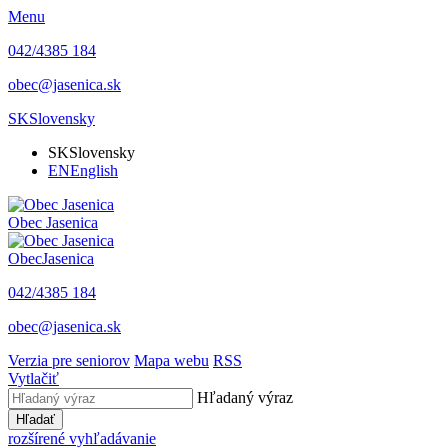
Menu
042/4385 184
obec@jasenica.sk
SK
Slovensky
SK
Slovensky
EN
English
Obec
Jasenica
Obec
Jasenica
042/4385 184
obec@jasenica.sk
Verzia pre seniorov
Mapa webu
RSS
Vytlačiť
Hľadaný výraz
Hľadať
rozšírené vyhľadávanie