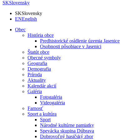
SK
Slovensky
SK
Slovensky
EN
English
Obec
História obce
Predhistorické osídlenie územia Jasenice
Osobnosti pôsobiace v Jasenici
Štatút obce
Obecné symboly
Geografia
Demografia
Príroda
Aktuality
Kalendár akcií
Galéria
Fotogaléria
Videogaléria
Farnosť
Sport a kultúra
Sport
Národné kultúrne pamiatky
Spevácka skupina Dúbrava
Dobrovoľný hasičský zbor