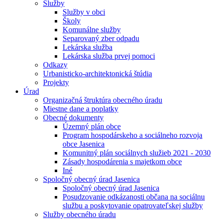
Služby
Služby v obci
Školy
Komunálne služby
Separovaný zber odpadu
Lekárska služba
Lekárska služba prvej pomoci
Odkazy
Urbanisticko-architektonická štúdia
Projekty
Úrad
Organizačná štruktúra obecného úradu
Miestne dane a poplatky
Obecné dokumenty
Územný plán obce
Program hospodárskeho a sociálneho rozvoja
obce Jasenica
Komunitný plán sociálnych služieb 2021 - 2030
Zásady hospodárenia s majetkom obce
Iné
Spoločný obecný úrad Jasenica
Spoločný obecný úrad Jasenica
Posudzovanie odkázanosti občana na sociálnu
službu a poskytovanie opatrovateľskej služby
Služby obecného úradu