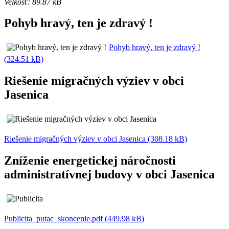
Velkosť: 89.87 kB
Pohyb hravý, ten je zdravý !
Pohyb hravý, ten je zdravý !
(324.51 kB)
Riešenie migračných výziev v obci
Jasenica
Riešenie migračných výziev v obci Jasenica (308.18 kB)
Zníženie energetickej náročnosti
administratívnej budovy v obci Jasenica
Publicita_putac_skoncenie.pdf (449.98 kB)