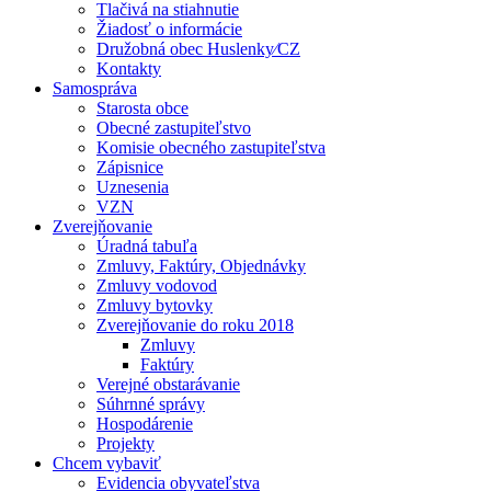
Tlačivá na stiahnutie
Žiadosť o informácie
Družobná obec Huslenky⁄CZ
Kontakty
Samospráva
Starosta obce
Obecné zastupiteľstvo
Komisie obecného zastupiteľstva
Zápisnice
Uznesenia
VZN
Zverejňovanie
Úradná tabuľa
Zmluvy, Faktúry, Objednávky
Zmluvy vodovod
Zmluvy bytovky
Zverejňovanie do roku 2018
Zmluvy
Faktúry
Verejné obstarávanie
Súhrnné správy
Hospodárenie
Projekty
Chcem vybaviť
Evidencia obyvateľstva