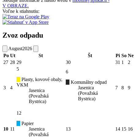
Sledujte informácie z nášho webu v
mobilnej aplikácii -
V OBRAZE.
Voľne k stiahnutiu:
Zvoz odpadu
August
2026
Po
Ut
St
Št
Pi
So
Ne
27
28
29
30
31
1
2
5
6
Plasty, kovové obaly,
Komunálny odpad
VKM
3
4
Jasenica
7
8
9
Jasenica
(Považská
(Považská
Bystrica)
Bystrica)
12
Papier
10
11
Jasenica
13
14
15
16
(Považská