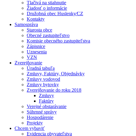
Tlačivá na stiahnutie
Žiadosť o informácie
Družobná obec Huslenky⁄CZ
Kontakty
Samospráva
Starosta obce
Obecné zastupiteľstvo
Komisie obecného zastupiteľstva
Zápisnice
Uznesenia
VZN
Zverejňovanie
Úradná tabuľa
Zmluvy, Faktúry, Objednávky
Zmluvy vodovod
Zmluvy bytovky
Zverejňovanie do roku 2018
Zmluvy
Faktúry
Verejné obstarávanie
Súhrnné správy
Hospodárenie
Projekty
Chcem vybaviť
Evidencia obyvateľstva