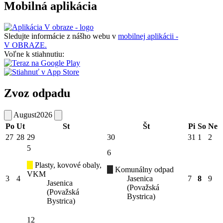
Mobilná aplikácia
Sledujte informácie z nášho webu v
mobilnej aplikácii -
V OBRAZE.
Voľne k stiahnutiu:
Zvoz odpadu
August
2026
Po
Ut
St
Št
Pi
So
Ne
27
28
29
30
31
1
2
5
6
Plasty, kovové obaly,
Komunálny odpad
VKM
3
4
Jasenica
7
8
9
Jasenica
(Považská
(Považská
Bystrica)
Bystrica)
12