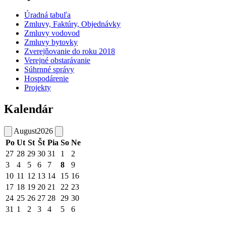
Úradná tabuľa
Zmluvy, Faktúry, Objednávky
Zmluvy vodovod
Zmluvy bytovky
Zverejňovanie do roku 2018
Verejné obstarávanie
Súhrnné správy
Hospodárenie
Projekty
Kalendár
August
2026
Po
Ut
St
Št
Pia
So
Ne
27
28
29
30
31
1
2
3
4
5
6
7
8
9
10
11
12
13
14
15
16
17
18
19
20
21
22
23
24
25
26
27
28
29
30
31
1
2
3
4
5
6