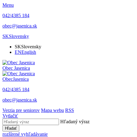
Menu
042/4385 184
obec@jasenica.sk
SK
Slovensky
SK
Slovensky
EN
English
Obec
Jasenica
Obec
Jasenica
042/4385 184
obec@jasenica.sk
Verzia pre seniorov
Mapa webu
RSS
Vytlačiť
Hľadaný výraz
Hľadať
rozšírené vyhľadávanie