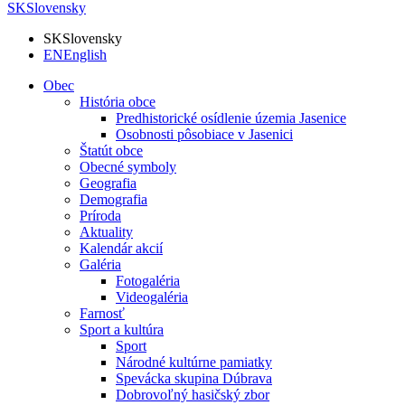
SK
Slovensky
SK
Slovensky
EN
English
Obec
História obce
Predhistorické osídlenie územia Jasenice
Osobnosti pôsobiace v Jasenici
Štatút obce
Obecné symboly
Geografia
Demografia
Príroda
Aktuality
Kalendár akcií
Galéria
Fotogaléria
Videogaléria
Farnosť
Sport a kultúra
Sport
Národné kultúrne pamiatky
Spevácka skupina Dúbrava
Dobrovoľný hasičský zbor