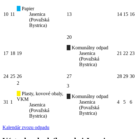
Papier
10
11
Jasenica
13
14
15
16
(Považská
Bystrica)
20
Komunálny odpad
17
18
19
Jasenica
21
22
23
(Považská
Bystrica)
24
25
26
27
28
29
30
2
3
Plasty, kovové obaly,
Komunálny odpad
VKM
31
1
Jasenica
4
5
6
Jasenica
(Považská
(Považská
Bystrica)
Bystrica)
Kalendár zvozu odpadu