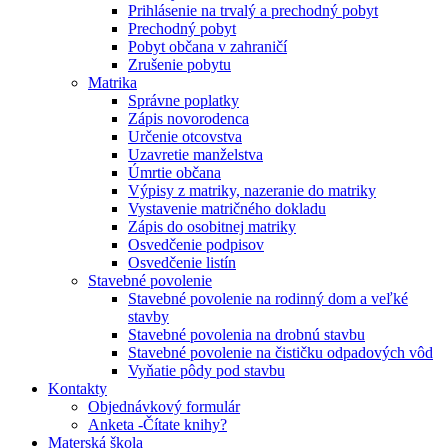
Prihlásenie na trvalý a prechodný pobyt
Prechodný pobyt
Pobyt občana v zahraničí
Zrušenie pobytu
Matrika
Správne poplatky
Zápis novorodenca
Určenie otcovstva
Uzavretie manželstva
Úmrtie občana
Výpisy z matriky, nazeranie do matriky
Vystavenie matričného dokladu
Zápis do osobitnej matriky
Osvedčenie podpisov
Osvedčenie listín
Stavebné povolenie
Stavebné povolenie na rodinný dom a veľké
stavby
Stavebné povolenia na drobnú stavbu
Stavebné povolenie na čističku odpadových vôd
Vyňatie pôdy pod stavbu
Kontakty
Objednávkový formulár
Anketa -Čítate knihy?
Materská škola