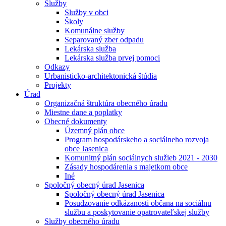
Služby
Služby v obci
Školy
Komunálne služby
Separovaný zber odpadu
Lekárska služba
Lekárska služba prvej pomoci
Odkazy
Urbanisticko-architektonická štúdia
Projekty
Úrad
Organizačná štruktúra obecného úradu
Miestne dane a poplatky
Obecné dokumenty
Územný plán obce
Program hospodárskeho a sociálneho rozvoja
obce Jasenica
Komunitný plán sociálnych služieb 2021 - 2030
Zásady hospodárenia s majetkom obce
Iné
Spoločný obecný úrad Jasenica
Spoločný obecný úrad Jasenica
Posudzovanie odkázanosti občana na sociálnu
službu a poskytovanie opatrovateľskej služby
Služby obecného úradu