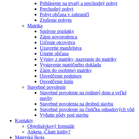
Prihlásenie na trvalý a prechodný pobyt
Prechodný pobyt
Pobyt občana v zahraničí
Zrušenie pobytu
Matrika
Správne poplatky
Zápis novorodenca
Určenie otcovstva
Uzavretie manželstva
Úmrtie občana
Výpisy z matriky, nazeranie do matriky
Vystavenie matričného dokladu
Zápis do osobitnej matriky
Osvedčenie podpisov
Osvedčenie listín
Stavebné povolenie
Stavebné povolenie na rodinný dom a veľké
stavby
Stavebné povolenia na drobnú stavbu
Stavebné povolenie na čističku odpadových vôd
Vyňatie pôdy pod stavbu
Kontakty
Objednávkový formulár
Anketa -Čítate knihy?
Materská škola