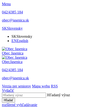
Menu
042/4385 184
obec@jasenica.sk
SK
Slovensky
SK
Slovensky
EN
English
Obec
Jasenica
Obec
Jasenica
042/4385 184
obec@jasenica.sk
Verzia pre seniorov
Mapa webu
RSS
Vytlačiť
Hľadaný výraz
Hľadať
rozšírené vyhľadávanie