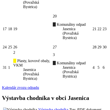
(Považská
Bystrica)
20
Komunálny odpad
17
18
19
Jasenica
21
22
23
(Považská
Bystrica)
24
25
26
27
28
29
30
2
3
Plasty, kovové obaly,
Komunálny odpad
VKM
31
1
Jasenica
4
5
6
Jasenica
(Považská
(Považská
Bystrica)
Bystrica)
Kalendár zvozu odpadu
Výstavba chodníka v obci Jasenica
Výstavba chodníka
Typ: PDF dokument,