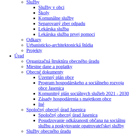
Služby
Služby v obci
Školy
Komunálne služby
Separovaný zber odpadu
Lekárska služba
Lekárska služba prvej pomoci
Odkazy
Urbanisticko-architektonická štúdia
Projekty
Úrad
Organizačná štruktúra obecného úradu
Miestne dane a poplatky
Obecné dokumenty
Územný plán obce
Program hospodárskeho a sociálneho rozvoja
obce Jasenica
Komunitný plán sociálnych služieb 2021 - 2030
Zásady hospodárenia s majetkom obce
Iné
Spoločný obecný úrad Jasenica
Spoločný obecný úrad Jasenica
Posudzovanie odkázanosti občana na sociálnu
službu a poskytovanie opatrovateľskej služby
Služby obecného úradu