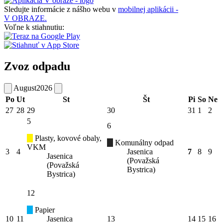
Sledujte informácie z nášho webu v
mobilnej aplikácii -
V OBRAZE.
Voľne k stiahnutiu:
Zvoz odpadu
August
2026
Po
Ut
St
Št
Pi
So
Ne
27
28
29
30
31
1
2
5
6
Plasty, kovové obaly,
Komunálny odpad
VKM
3
4
Jasenica
7
8
9
Jasenica
(Považská
(Považská
Bystrica)
Bystrica)
12
Papier
10
11
Jasenica
13
14
15
16