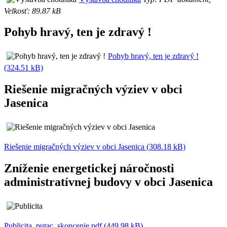
Velkosť: 89.87 kB
Pohyb hravý, ten je zdravý !
Pohyb hravý, ten je zdravý !
(324.51 kB)
Riešenie migračných výziev v obci
Jasenica
Riešenie migračných výziev v obci Jasenica (308.18 kB)
Zníženie energetickej náročnosti
administratívnej budovy v obci Jasenica
Publicita_putac_skoncenie.pdf (449.98 kB)