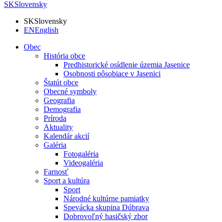
SK
Slovensky
SK
Slovensky
EN
English
Obec
História obce
Predhistorické osídlenie územia Jasenice
Osobnosti pôsobiace v Jasenici
Štatút obce
Obecné symboly
Geografia
Demografia
Príroda
Aktuality
Kalendár akcií
Galéria
Fotogaléria
Videogaléria
Farnosť
Sport a kultúra
Sport
Národné kultúrne pamiatky
Spevácka skupina Dúbrava
Dobrovoľný hasičský zbor