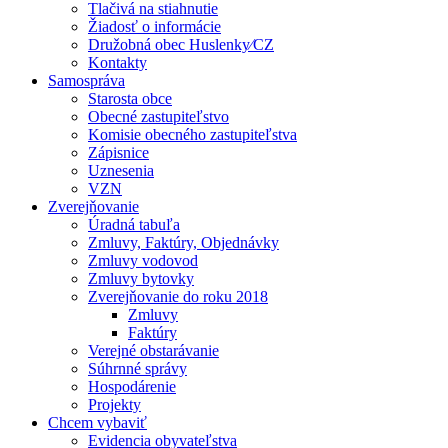
Tlačivá na stiahnutie
Žiadosť o informácie
Družobná obec Huslenky⁄CZ
Kontakty
Samospráva
Starosta obce
Obecné zastupiteľstvo
Komisie obecného zastupiteľstva
Zápisnice
Uznesenia
VZN
Zverejňovanie
Úradná tabuľa
Zmluvy, Faktúry, Objednávky
Zmluvy vodovod
Zmluvy bytovky
Zverejňovanie do roku 2018
Zmluvy
Faktúry
Verejné obstarávanie
Súhrnné správy
Hospodárenie
Projekty
Chcem vybaviť
Evidencia obyvateľstva