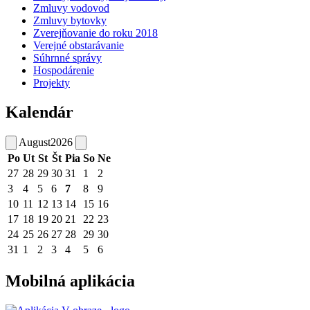
Zmluvy vodovod
Zmluvy bytovky
Zverejňovanie do roku 2018
Verejné obstarávanie
Súhrnné správy
Hospodárenie
Projekty
Kalendár
August
2026
Po
Ut
St
Št
Pia
So
Ne
27
28
29
30
31
1
2
3
4
5
6
7
8
9
10
11
12
13
14
15
16
17
18
19
20
21
22
23
24
25
26
27
28
29
30
31
1
2
3
4
5
6
Mobilná aplikácia