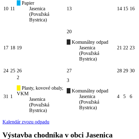
Papier
10
11
Jasenica
13
14
15
16
(Považská
Bystrica)
20
Komunálny odpad
17
18
19
Jasenica
21
22
23
(Považská
Bystrica)
24
25
26
27
28
29
30
2
3
Plasty, kovové obaly,
Komunálny odpad
VKM
31
1
Jasenica
4
5
6
Jasenica
(Považská
(Považská
Bystrica)
Bystrica)
Kalendár zvozu odpadu
Výstavba chodníka v obci Jasenica