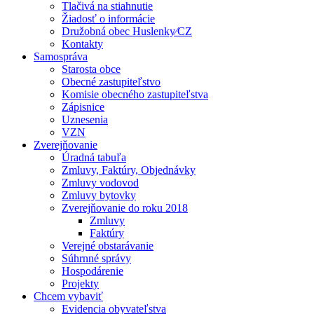
Tlačivá na stiahnutie
Žiadosť o informácie
Družobná obec Huslenky⁄CZ
Kontakty
Samospráva
Starosta obce
Obecné zastupiteľstvo
Komisie obecného zastupiteľstva
Zápisnice
Uznesenia
VZN
Zverejňovanie
Úradná tabuľa
Zmluvy, Faktúry, Objednávky
Zmluvy vodovod
Zmluvy bytovky
Zverejňovanie do roku 2018
Zmluvy
Faktúry
Verejné obstarávanie
Súhrnné správy
Hospodárenie
Projekty
Chcem vybaviť
Evidencia obyvateľstva