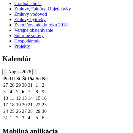
Úradná tabuľa
Zmluvy, Faktúry, Objednávky
Zmluvy vodovod
Zmluvy bytovky
Zverejňovanie do roku 2018
Verejné obstarávanie
Súhrnné správy
Hospodárenie
Projekty
Kalendár
August
2026
Po
Ut
St
Št
Pia
So
Ne
27
28
29
30
31
1
2
3
4
5
6
7
8
9
10
11
12
13
14
15
16
17
18
19
20
21
22
23
24
25
26
27
28
29
30
31
1
2
3
4
5
6
Mobilná aplikácia