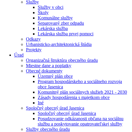
Služby
Služby v obci
Školy
Komunálne služby
Separovaný zber odpadu
Lekárska služba
Lekárska služba prvej pomoci
Odkazy
Urbanisticko-architektonická štúdia
Projekty
Úrad
Organizačná štruktúra obecného úradu
Miestne dane a poplatky
Obecné dokumenty
Územný plán obce
Program hospodárskeho a sociálneho rozvoja
obce Jasenica
Komunitný plán sociálnych služieb 2021 - 2030
Zásady hospodárenia s majetkom obce
Iné
Spoločný obecný úrad Jasenica
Spoločný obecný úrad Jasenica
Posudzovanie odkázanosti občana na sociálnu
službu a poskytovanie opatrovateľskej služby
Služby obecného úradu