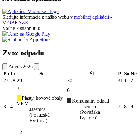
Sledujte informácie z nášho webu v
mobilnej aplikácii -
V OBRAZE.
Voľne k stiahnutiu:
Zvoz odpadu
August
2026
Po
Ut
St
Št
Pi
So
Ne
27
28
29
30
31
1
2
5
6
Plasty, kovové obaly,
Komunálny odpad
VKM
3
4
Jasenica
7
8
9
Jasenica
(Považská
(Považská
Bystrica)
Bystrica)
12