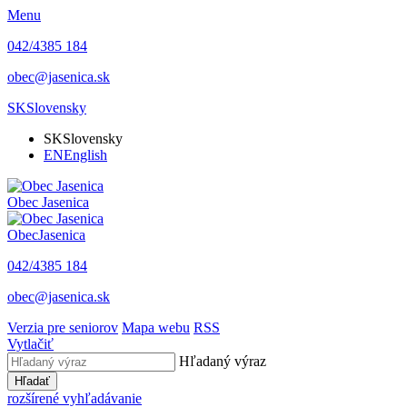
Menu
042/4385 184
obec@jasenica.sk
SK
Slovensky
SK
Slovensky
EN
English
Obec
Jasenica
Obec
Jasenica
042/4385 184
obec@jasenica.sk
Verzia pre seniorov
Mapa webu
RSS
Vytlačiť
Hľadaný výraz
Hľadať
rozšírené vyhľadávanie