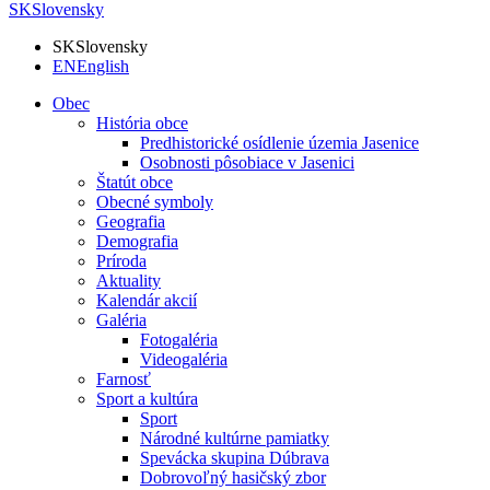
SK
Slovensky
SK
Slovensky
EN
English
Obec
História obce
Predhistorické osídlenie územia Jasenice
Osobnosti pôsobiace v Jasenici
Štatút obce
Obecné symboly
Geografia
Demografia
Príroda
Aktuality
Kalendár akcií
Galéria
Fotogaléria
Videogaléria
Farnosť
Sport a kultúra
Sport
Národné kultúrne pamiatky
Spevácka skupina Dúbrava
Dobrovoľný hasičský zbor