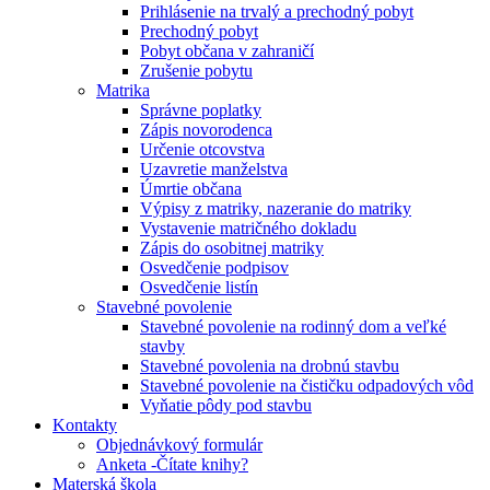
Prihlásenie na trvalý a prechodný pobyt
Prechodný pobyt
Pobyt občana v zahraničí
Zrušenie pobytu
Matrika
Správne poplatky
Zápis novorodenca
Určenie otcovstva
Uzavretie manželstva
Úmrtie občana
Výpisy z matriky, nazeranie do matriky
Vystavenie matričného dokladu
Zápis do osobitnej matriky
Osvedčenie podpisov
Osvedčenie listín
Stavebné povolenie
Stavebné povolenie na rodinný dom a veľké
stavby
Stavebné povolenia na drobnú stavbu
Stavebné povolenie na čističku odpadových vôd
Vyňatie pôdy pod stavbu
Kontakty
Objednávkový formulár
Anketa -Čítate knihy?
Materská škola