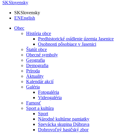
SK
Slovensky
SK
Slovensky
EN
English
Obec
História obce
Predhistorické osídlenie územia Jasenice
Osobnosti pôsobiace v Jasenici
Štatút obce
Obecné symboly
Geografia
Demografia
Príroda
Aktuality
Kalendár akcií
Galéria
Fotogaléria
Videogaléria
Farnosť
Sport a kultúra
Sport
Národné kultúrne pamiatky
Spevácka skupina Dúbrava
Dobrovoľný hasičský zbor