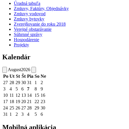
Úradná tabuľa
Zmluvy, Faktúry, Objednávky
Zmluvy vodovod
Zmluvy bytovky
Zverejňovanie do roku 2018
Verejné obstarávanie
Súhrnné správy
Hospodárenie
Projekty
Kalendár
August
2026
Po
Ut
St
Št
Pia
So
Ne
27
28
29
30
31
1
2
3
4
5
6
7
8
9
10
11
12
13
14
15
16
17
18
19
20
21
22
23
24
25
26
27
28
29
30
31
1
2
3
4
5
6
Mobilná aplikácia