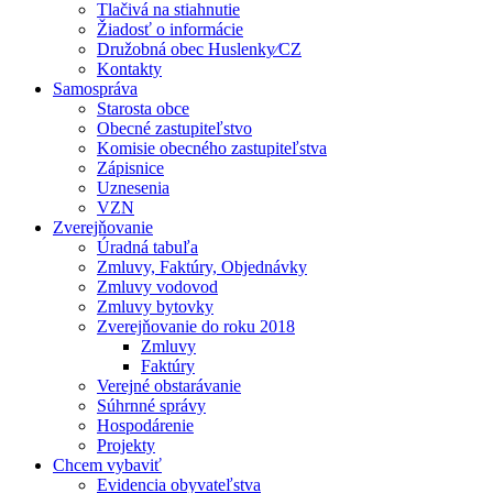
Tlačivá na stiahnutie
Žiadosť o informácie
Družobná obec Huslenky⁄CZ
Kontakty
Samospráva
Starosta obce
Obecné zastupiteľstvo
Komisie obecného zastupiteľstva
Zápisnice
Uznesenia
VZN
Zverejňovanie
Úradná tabuľa
Zmluvy, Faktúry, Objednávky
Zmluvy vodovod
Zmluvy bytovky
Zverejňovanie do roku 2018
Zmluvy
Faktúry
Verejné obstarávanie
Súhrnné správy
Hospodárenie
Projekty
Chcem vybaviť
Evidencia obyvateľstva