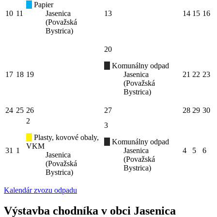
Papier
10
11
Jasenica
13
14
15
16
(Považská
Bystrica)
20
Komunálny odpad
17
18
19
Jasenica
21
22
23
(Považská
Bystrica)
24
25
26
27
28
29
30
2
3
Plasty, kovové obaly,
Komunálny odpad
VKM
31
1
Jasenica
4
5
6
Jasenica
(Považská
(Považská
Bystrica)
Bystrica)
Kalendár zvozu odpadu
Výstavba chodníka v obci Jasenica