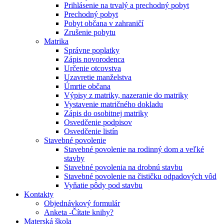
Prihlásenie na trvalý a prechodný pobyt
Prechodný pobyt
Pobyt občana v zahraničí
Zrušenie pobytu
Matrika
Správne poplatky
Zápis novorodenca
Určenie otcovstva
Uzavretie manželstva
Úmrtie občana
Výpisy z matriky, nazeranie do matriky
Vystavenie matričného dokladu
Zápis do osobitnej matriky
Osvedčenie podpisov
Osvedčenie listín
Stavebné povolenie
Stavebné povolenie na rodinný dom a veľké
stavby
Stavebné povolenia na drobnú stavbu
Stavebné povolenie na čističku odpadových vôd
Vyňatie pôdy pod stavbu
Kontakty
Objednávkový formulár
Anketa -Čítate knihy?
Materská škola