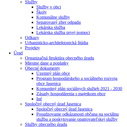
Služby
Služby v obci
Školy
Komunálne služby
Separovaný zber odpadu
Lekárska služba
Lekárska služba prvej pomoci
Odkazy
Urbanisticko-architektonická štúdia
Projekty
Úrad
Organizačná štruktúra obecného úradu
Miestne dane a poplatky
Obecné dokumenty
Územný plán obce
Program hospodárskeho a sociálneho rozvoja
obce Jasenica
Komunitný plán sociálnych služieb 2021 - 2030
Zásady hospodárenia s majetkom obce
Iné
Spoločný obecný úrad Jasenica
Spoločný obecný úrad Jasenica
Posudzovanie odkázanosti občana na sociálnu
službu a poskytovanie opatrovateľskej služby
Služby obecného úradu