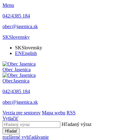
Menu
042/4385 184
obec@jasenica.sk
SK
Slovensky
SK
Slovensky
EN
English
Obec
Jasenica
Obec
Jasenica
042/4385 184
obec@jasenica.sk
Verzia pre seniorov
Mapa webu
RSS
Vytlačiť
Hľadaný výraz
Hľadať
rozšírené vyhľadávanie