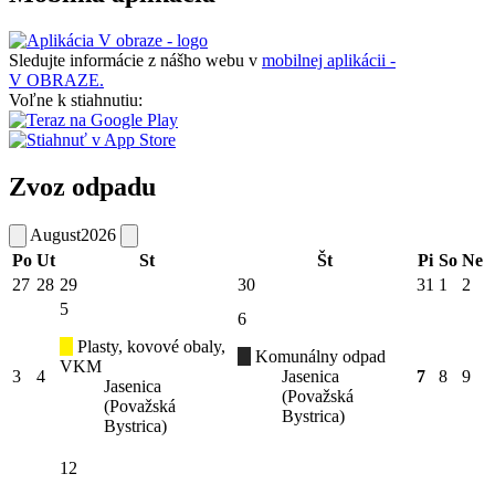
Sledujte informácie z nášho webu v
mobilnej aplikácii -
V OBRAZE.
Voľne k stiahnutiu:
Zvoz odpadu
August
2026
Po
Ut
St
Št
Pi
So
Ne
27
28
29
30
31
1
2
5
6
Plasty, kovové obaly,
Komunálny odpad
VKM
3
4
Jasenica
7
8
9
Jasenica
(Považská
(Považská
Bystrica)
Bystrica)
12