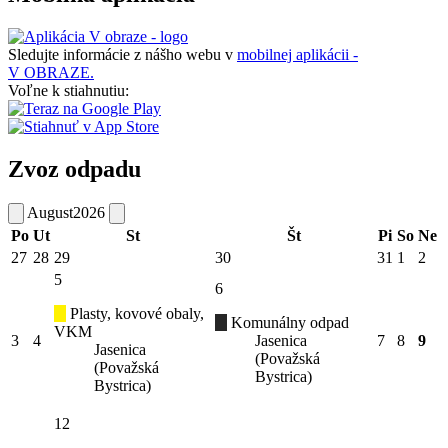
Sledujte informácie z nášho webu v
mobilnej aplikácii -
V OBRAZE.
Voľne k stiahnutiu:
Zvoz odpadu
August
2026
Po
Ut
St
Št
Pi
So
Ne
27
28
29
30
31
1
2
5
6
Plasty, kovové obaly,
Komunálny odpad
VKM
3
4
Jasenica
7
8
9
Jasenica
(Považská
(Považská
Bystrica)
Bystrica)
12