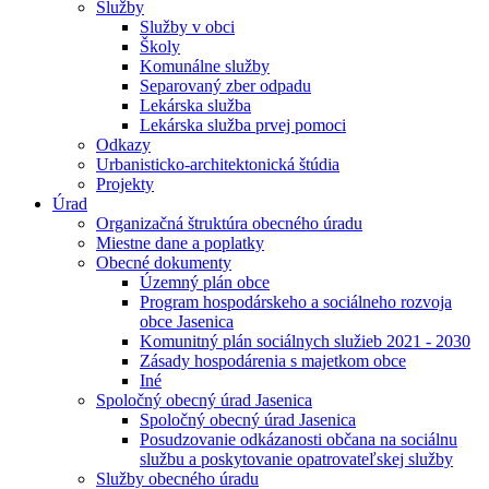
Služby
Služby v obci
Školy
Komunálne služby
Separovaný zber odpadu
Lekárska služba
Lekárska služba prvej pomoci
Odkazy
Urbanisticko-architektonická štúdia
Projekty
Úrad
Organizačná štruktúra obecného úradu
Miestne dane a poplatky
Obecné dokumenty
Územný plán obce
Program hospodárskeho a sociálneho rozvoja
obce Jasenica
Komunitný plán sociálnych služieb 2021 - 2030
Zásady hospodárenia s majetkom obce
Iné
Spoločný obecný úrad Jasenica
Spoločný obecný úrad Jasenica
Posudzovanie odkázanosti občana na sociálnu
službu a poskytovanie opatrovateľskej služby
Služby obecného úradu