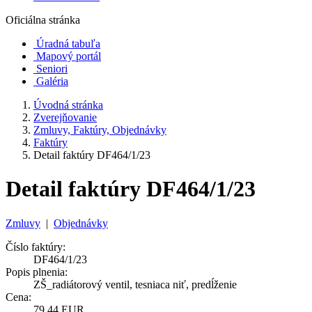
Oficiálna stránka
Úradná tabuľa
Mapový portál
Seniori
Galéria
Úvodná stránka
Zverejňovanie
Zmluvy, Faktúry, Objednávky
Faktúry
Detail faktúry DF464/1/23
Detail faktúry DF464/1/23
Zmluvy
|
Objednávky
Číslo faktúry:
DF464/1/23
Popis plnenia:
ZŠ_radiátorový ventil, tesniaca niť, predĺženie
Cena:
79,44 EUR