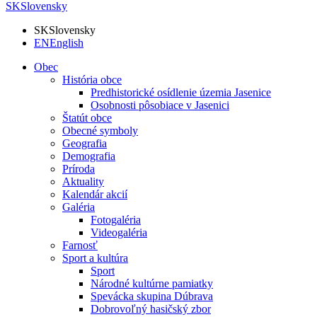
SK
Slovensky
SK
Slovensky
EN
English
Obec
História obce
Predhistorické osídlenie územia Jasenice
Osobnosti pôsobiace v Jasenici
Štatút obce
Obecné symboly
Geografia
Demografia
Príroda
Aktuality
Kalendár akcií
Galéria
Fotogaléria
Videogaléria
Farnosť
Sport a kultúra
Sport
Národné kultúrne pamiatky
Spevácka skupina Dúbrava
Dobrovoľný hasičský zbor