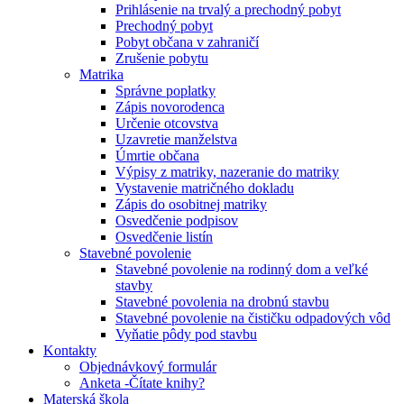
Prihlásenie na trvalý a prechodný pobyt
Prechodný pobyt
Pobyt občana v zahraničí
Zrušenie pobytu
Matrika
Správne poplatky
Zápis novorodenca
Určenie otcovstva
Uzavretie manželstva
Úmrtie občana
Výpisy z matriky, nazeranie do matriky
Vystavenie matričného dokladu
Zápis do osobitnej matriky
Osvedčenie podpisov
Osvedčenie listín
Stavebné povolenie
Stavebné povolenie na rodinný dom a veľké
stavby
Stavebné povolenia na drobnú stavbu
Stavebné povolenie na čističku odpadových vôd
Vyňatie pôdy pod stavbu
Kontakty
Objednávkový formulár
Anketa -Čítate knihy?
Materská škola