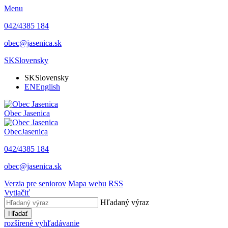
Menu
042/4385 184
obec@jasenica.sk
SK
Slovensky
SK
Slovensky
EN
English
Obec
Jasenica
Obec
Jasenica
042/4385 184
obec@jasenica.sk
Verzia pre seniorov
Mapa webu
RSS
Vytlačiť
Hľadaný výraz
Hľadať
rozšírené vyhľadávanie