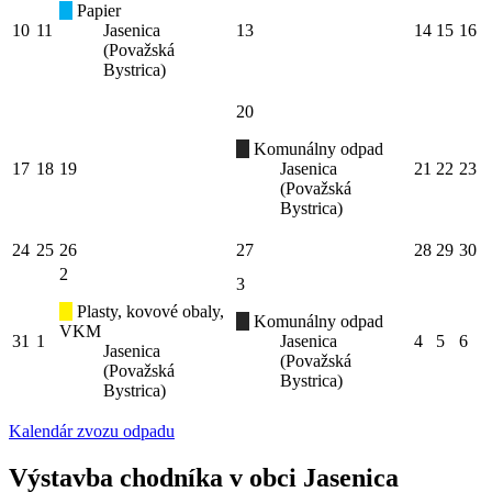
Papier
10
11
Jasenica
13
14
15
16
(Považská
Bystrica)
20
Komunálny odpad
17
18
19
Jasenica
21
22
23
(Považská
Bystrica)
24
25
26
27
28
29
30
2
3
Plasty, kovové obaly,
Komunálny odpad
VKM
31
1
Jasenica
4
5
6
Jasenica
(Považská
(Považská
Bystrica)
Bystrica)
Kalendár zvozu odpadu
Výstavba chodníka v obci Jasenica