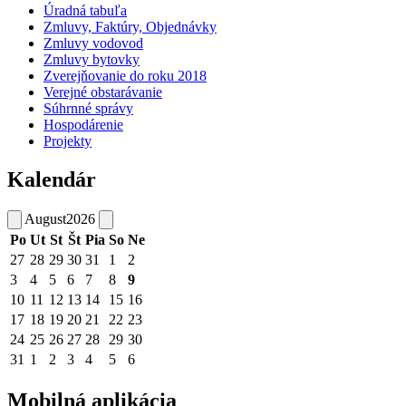
Úradná tabuľa
Zmluvy, Faktúry, Objednávky
Zmluvy vodovod
Zmluvy bytovky
Zverejňovanie do roku 2018
Verejné obstarávanie
Súhrnné správy
Hospodárenie
Projekty
Kalendár
August
2026
Po
Ut
St
Št
Pia
So
Ne
27
28
29
30
31
1
2
3
4
5
6
7
8
9
10
11
12
13
14
15
16
17
18
19
20
21
22
23
24
25
26
27
28
29
30
31
1
2
3
4
5
6
Mobilná aplikácia