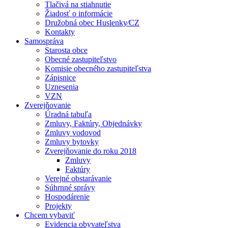
Tlačivá na stiahnutie
Žiadosť o informácie
Družobná obec Huslenky⁄CZ
Kontakty
Samospráva
Starosta obce
Obecné zastupiteľstvo
Komisie obecného zastupiteľstva
Zápisnice
Uznesenia
VZN
Zverejňovanie
Úradná tabuľa
Zmluvy, Faktúry, Objednávky
Zmluvy vodovod
Zmluvy bytovky
Zverejňovanie do roku 2018
Zmluvy
Faktúry
Verejné obstarávanie
Súhrnné správy
Hospodárenie
Projekty
Chcem vybaviť
Evidencia obyvateľstva