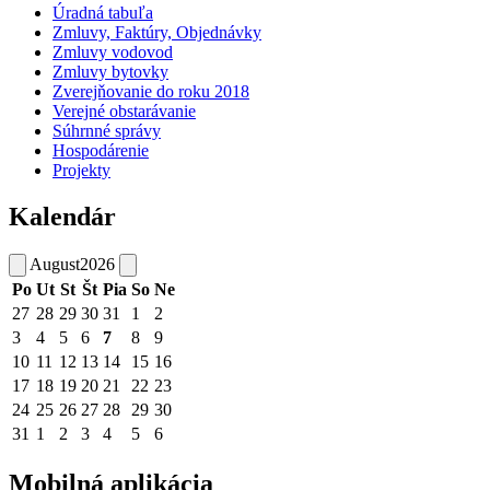
Úradná tabuľa
Zmluvy, Faktúry, Objednávky
Zmluvy vodovod
Zmluvy bytovky
Zverejňovanie do roku 2018
Verejné obstarávanie
Súhrnné správy
Hospodárenie
Projekty
Kalendár
August
2026
Po
Ut
St
Št
Pia
So
Ne
27
28
29
30
31
1
2
3
4
5
6
7
8
9
10
11
12
13
14
15
16
17
18
19
20
21
22
23
24
25
26
27
28
29
30
31
1
2
3
4
5
6
Mobilná aplikácia