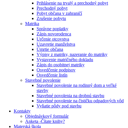
Prihlásenie na trvalý a prechodný pobyt
Prechodný pobyt
Pobyt občana v zahraničí
Zrušenie pobytu
Matrika
Správne poplatky
Zápis novorodenca
Určenie otcovstva
Uzavretie manželstva
Úmrtie občana
Výpisy z matriky, nazeranie do matriky
Vystavenie matričného dokladu
Zápis do osobitnej matriky
Osvedčenie podpisov
Osvedčenie listín
Stavebné povolenie
Stavebné povolenie na rodinný dom a veľké
stavby
Stavebné povolenia na drobnú stavbu
Stavebné povolenie na čističku odpadových vôd
Vyňatie pôdy pod stavbu
Kontakty
Objednávkový formulár
Anketa -Čítate knihy?
Materská škola