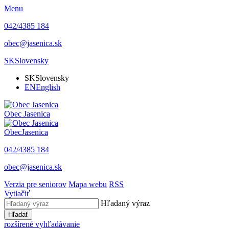
Menu
042/4385 184
obec@jasenica.sk
SK
Slovensky
SK
Slovensky
EN
English
Obec
Jasenica
Obec
Jasenica
042/4385 184
obec@jasenica.sk
Verzia pre seniorov
Mapa webu
RSS
Vytlačiť
Hľadaný výraz
Hľadať
rozšírené vyhľadávanie