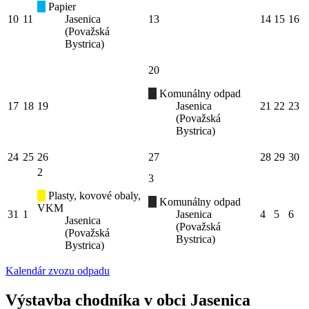
Papier
10
11
Jasenica
13
14
15
16
(Považská
Bystrica)
20
Komunálny odpad
17
18
19
Jasenica
21
22
23
(Považská
Bystrica)
24
25
26
27
28
29
30
2
3
Plasty, kovové obaly,
Komunálny odpad
VKM
31
1
Jasenica
4
5
6
Jasenica
(Považská
(Považská
Bystrica)
Bystrica)
Kalendár zvozu odpadu
Výstavba chodníka v obci Jasenica