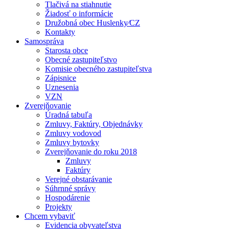
Tlačivá na stiahnutie
Žiadosť o informácie
Družobná obec Huslenky⁄CZ
Kontakty
Samospráva
Starosta obce
Obecné zastupiteľstvo
Komisie obecného zastupiteľstva
Zápisnice
Uznesenia
VZN
Zverejňovanie
Úradná tabuľa
Zmluvy, Faktúry, Objednávky
Zmluvy vodovod
Zmluvy bytovky
Zverejňovanie do roku 2018
Zmluvy
Faktúry
Verejné obstarávanie
Súhrnné správy
Hospodárenie
Projekty
Chcem vybaviť
Evidencia obyvateľstva