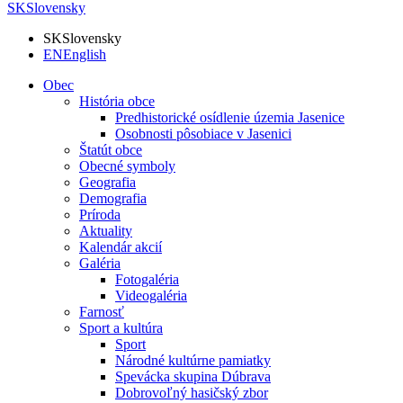
SK
Slovensky
SK
Slovensky
EN
English
Obec
História obce
Predhistorické osídlenie územia Jasenice
Osobnosti pôsobiace v Jasenici
Štatút obce
Obecné symboly
Geografia
Demografia
Príroda
Aktuality
Kalendár akcií
Galéria
Fotogaléria
Videogaléria
Farnosť
Sport a kultúra
Sport
Národné kultúrne pamiatky
Spevácka skupina Dúbrava
Dobrovoľný hasičský zbor