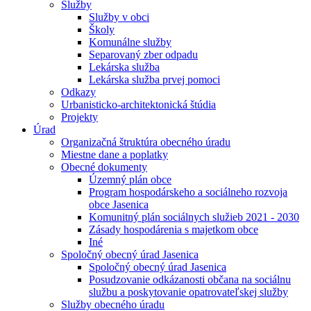
Služby
Služby v obci
Školy
Komunálne služby
Separovaný zber odpadu
Lekárska služba
Lekárska služba prvej pomoci
Odkazy
Urbanisticko-architektonická štúdia
Projekty
Úrad
Organizačná štruktúra obecného úradu
Miestne dane a poplatky
Obecné dokumenty
Územný plán obce
Program hospodárskeho a sociálneho rozvoja
obce Jasenica
Komunitný plán sociálnych služieb 2021 - 2030
Zásady hospodárenia s majetkom obce
Iné
Spoločný obecný úrad Jasenica
Spoločný obecný úrad Jasenica
Posudzovanie odkázanosti občana na sociálnu
službu a poskytovanie opatrovateľskej služby
Služby obecného úradu