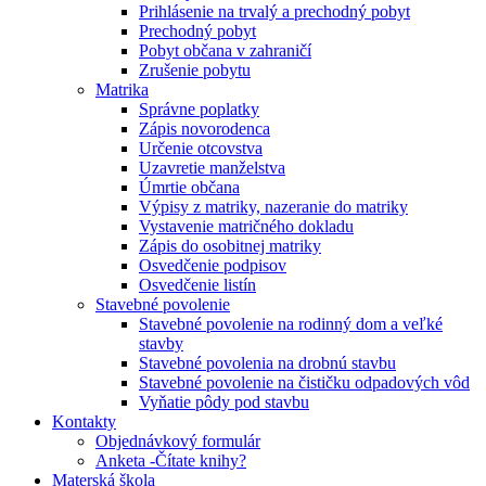
Prihlásenie na trvalý a prechodný pobyt
Prechodný pobyt
Pobyt občana v zahraničí
Zrušenie pobytu
Matrika
Správne poplatky
Zápis novorodenca
Určenie otcovstva
Uzavretie manželstva
Úmrtie občana
Výpisy z matriky, nazeranie do matriky
Vystavenie matričného dokladu
Zápis do osobitnej matriky
Osvedčenie podpisov
Osvedčenie listín
Stavebné povolenie
Stavebné povolenie na rodinný dom a veľké
stavby
Stavebné povolenia na drobnú stavbu
Stavebné povolenie na čističku odpadových vôd
Vyňatie pôdy pod stavbu
Kontakty
Objednávkový formulár
Anketa -Čítate knihy?
Materská škola