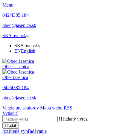
Menu
042/4385 184
obec@jasenica.sk
SK
Slovensky
SK
Slovensky
EN
English
Obec
Jasenica
Obec
Jasenica
042/4385 184
obec@jasenica.sk
Verzia pre seniorov
Mapa webu
RSS
Vytlačiť
Hľadaný výraz
Hľadať
rozšírené vyhľadávanie