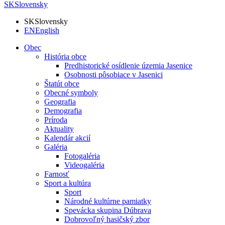
SK
Slovensky
SK
Slovensky
EN
English
Obec
História obce
Predhistorické osídlenie územia Jasenice
Osobnosti pôsobiace v Jasenici
Štatút obce
Obecné symboly
Geografia
Demografia
Príroda
Aktuality
Kalendár akcií
Galéria
Fotogaléria
Videogaléria
Farnosť
Sport a kultúra
Sport
Národné kultúrne pamiatky
Spevácka skupina Dúbrava
Dobrovoľný hasičský zbor