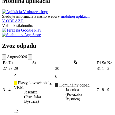
Mobilná aplikácia
Sledujte informácie z nášho webu v
mobilnej aplikácii -
V OBRAZE.
Voľne k stiahnutiu:
Zvoz odpadu
August
2026
Po
Ut
St
Št
Pi
So
Ne
27
28
29
30
31
1
2
5
6
Plasty, kovové obaly,
Komunálny odpad
VKM
3
4
Jasenica
7
8
9
Jasenica
(Považská
(Považská
Bystrica)
Bystrica)
12