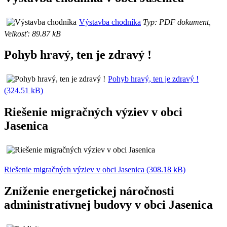
Výstavba chodníka
Typ: PDF dokument,
Velkosť: 89.87 kB
Pohyb hravý, ten je zdravý !
Pohyb hravý, ten je zdravý !
(324.51 kB)
Riešenie migračných výziev v obci
Jasenica
Riešenie migračných výziev v obci Jasenica (308.18 kB)
Zníženie energetickej náročnosti
administratívnej budovy v obci Jasenica