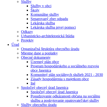
Služby
Služby v obci
Školy
Komunálne služby
Separovaný zber odpadu
Lekárska služba
Lekárska služba prvej pomoci
Odkazy
Urbanisticko-architektonická štúdia
Projekty
Úrad
Organizačná štruktúra obecného úradu
Miestne dane a poplatky
Obecné dokumenty
Územný plán obce
Program hospodárskeho a sociálneho rozvoja
obce Jasenica
Komunitný plán sociálnych služieb 2021 - 2030
Zásady hospodárenia s majetkom obce
Iné
Spoločný obecný úrad Jasenica
Spoločný obecný úrad Jasenica
Posudzovanie odkázanosti občana na sociálnu
službu a poskytovanie opatrovateľskej služby
Služby obecného úradu