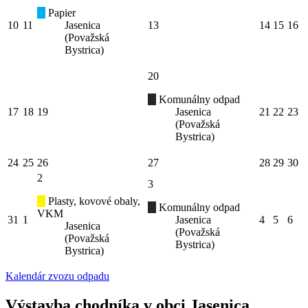
Papier
10
11
Jasenica
13
14
15
16
(Považská
Bystrica)
20
Komunálny odpad
17
18
19
Jasenica
21
22
23
(Považská
Bystrica)
24
25
26
27
28
29
30
2
3
Plasty, kovové obaly,
Komunálny odpad
VKM
31
1
Jasenica
4
5
6
Jasenica
(Považská
(Považská
Bystrica)
Bystrica)
Kalendár zvozu odpadu
Výstavba chodníka v obci Jasenica