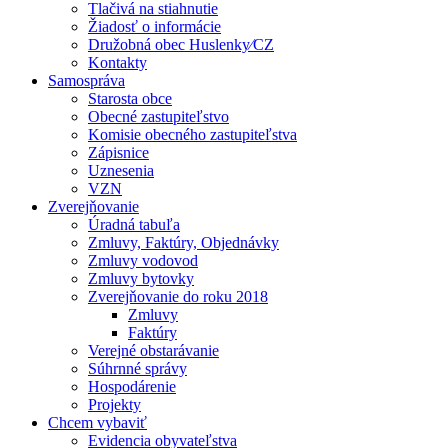
Tlačivá na stiahnutie
Žiadosť o informácie
Družobná obec Huslenky⁄CZ
Kontakty
Samospráva
Starosta obce
Obecné zastupiteľstvo
Komisie obecného zastupiteľstva
Zápisnice
Uznesenia
VZN
Zverejňovanie
Úradná tabuľa
Zmluvy, Faktúry, Objednávky
Zmluvy vodovod
Zmluvy bytovky
Zverejňovanie do roku 2018
Zmluvy
Faktúry
Verejné obstarávanie
Súhrnné správy
Hospodárenie
Projekty
Chcem vybaviť
Evidencia obyvateľstva