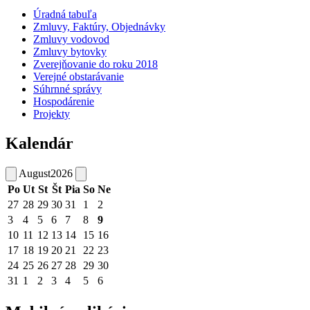
Úradná tabuľa
Zmluvy, Faktúry, Objednávky
Zmluvy vodovod
Zmluvy bytovky
Zverejňovanie do roku 2018
Verejné obstarávanie
Súhrnné správy
Hospodárenie
Projekty
Kalendár
August
2026
Po
Ut
St
Št
Pia
So
Ne
27
28
29
30
31
1
2
3
4
5
6
7
8
9
10
11
12
13
14
15
16
17
18
19
20
21
22
23
24
25
26
27
28
29
30
31
1
2
3
4
5
6