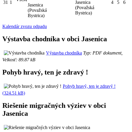
31
1
Jasenica
4
5
6
Jasenica
(Považská
(Považská
Bystrica)
Bystrica)
Kalendár zvozu odpadu
Výstavba chodníka v obci Jasenica
Výstavba chodníka
Typ: PDF dokument,
Velkosť: 89.87 kB
Pohyb hravý, ten je zdravý !
Pohyb hravý, ten je zdravý !
(324.51 kB)
Riešenie migračných výziev v obci
Jasenica