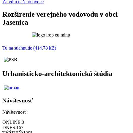
Za vůní našeho ovoce
Rozšírenie verejného vodovodu v obci
Jasenica
Tu na stiahnutie (414.78 kB)
Urbanisticko-architektonická štúdia
Návštevnosť
Návštevnosť:
ONLINE:
0
DNES:
167
TÝŽDEŇ:
1205