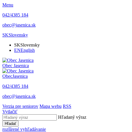
Menu
042/4385 184
obec@jasenica.sk
SK
Slovensky
SK
Slovensky
EN
English
Obec
Jasenica
Obec
Jasenica
042/4385 184
obec@jasenica.sk
Verzia pre seniorov
Mapa webu
RSS
Vytlačiť
Hľadaný výraz
Hľadať
rozšírené vyhľadávanie