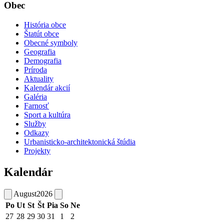
Obec
História obce
Štatút obce
Obecné symboly
Geografia
Demografia
Príroda
Aktuality
Kalendár akcií
Galéria
Farnosť
Sport a kultúra
Služby
Odkazy
Urbanisticko-architektonická štúdia
Projekty
Kalendár
August
2026
Po
Ut
St
Št
Pia
So
Ne
27
28
29
30
31
1
2