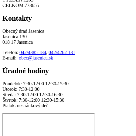
CELKOM:
778655
Kontakty
Obecný úrad Jasenica
Jasenica 130
018 17 Jasenica
Telefon:
042/4385 184
,
042/4262 131
E-mail:
obec@jasenica.sk
Úradné hodiny
Pondelok: 7:30-12:00 12:30-15:30
Utorok: 7:30-12:00
Streda: 7:30-12:00 12:30-16:30
Štvrtok: 7:30-12:00 12:30-15:30
Piatok: nestránkový deň