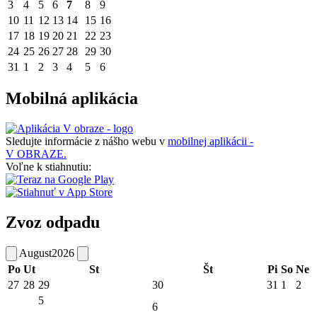
3
4
5
6
7
8
9
10
11
12
13
14
15
16
17
18
19
20
21
22
23
24
25
26
27
28
29
30
31
1
2
3
4
5
6
Mobilná aplikácia
Sledujte informácie z nášho webu v
mobilnej aplikácii -
V OBRAZE.
Voľne k stiahnutiu:
Zvoz odpadu
August
2026
Po
Ut
St
Št
Pi
So
Ne
27
28
29
30
31
1
2
5
6