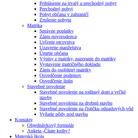
Prihlásenie na trvalý a prechodný pobyt
Prechodný pobyt
Pobyt občana v zahraničí
Zrušenie pobytu
Matrika
Správne poplatky
Zápis novorodenca
Určenie otcovstva
Uzavretie manželstva
Úmrtie občana
Výpisy z matriky, nazeranie do matriky
Vystavenie matričného dokladu
Zápis do osobitnej matriky
Osvedčenie podpisov
Osvedčenie listín
Stavebné povolenie
Stavebné povolenie na rodinný dom a veľké
stavby
Stavebné povolenia na drobnú stavbu
Stavebné povolenie na čističku odpadových vôd
Vyňatie pôdy pod stavbu
Kontakty
Objednávkový formulár
Anketa -Čítate knihy?
Materská škola