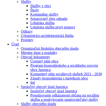
Služby
Služby v obci
Školy
Komunálne služby
Separovaný zber odpadu
Lekárska služba
Lekárska služba prvej pomoci
Odkazy
Urbanisticko-architektonická štúdia
Projekty
Úrad
Organizačná štruktúra obecného úradu
Miestne dane a poplatky
Obecné dokumenty
Územný plán obce
Program hospodárskeho a sociálneho rozvoja
obce Jasenica
Komunitný plán sociálnych služieb 2021 - 2030
Zásady hospodárenia s majetkom obce
Iné
Spoločný obecný úrad Jasenica
Spoločný obecný úrad Jasenica
Posudzovanie odkázanosti občana na sociálnu
službu a poskytovanie opatrovateľskej služby
Služby obecného úradu