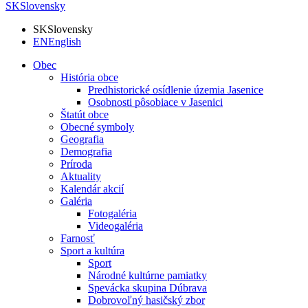
SK
Slovensky
SK
Slovensky
EN
English
Obec
História obce
Predhistorické osídlenie územia Jasenice
Osobnosti pôsobiace v Jasenici
Štatút obce
Obecné symboly
Geografia
Demografia
Príroda
Aktuality
Kalendár akcií
Galéria
Fotogaléria
Videogaléria
Farnosť
Sport a kultúra
Sport
Národné kultúrne pamiatky
Spevácka skupina Dúbrava
Dobrovoľný hasičský zbor