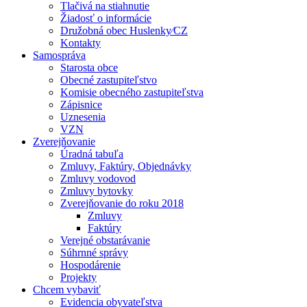
Tlačivá na stiahnutie
Žiadosť o informácie
Družobná obec Huslenky⁄CZ
Kontakty
Samospráva
Starosta obce
Obecné zastupiteľstvo
Komisie obecného zastupiteľstva
Zápisnice
Uznesenia
VZN
Zverejňovanie
Úradná tabuľa
Zmluvy, Faktúry, Objednávky
Zmluvy vodovod
Zmluvy bytovky
Zverejňovanie do roku 2018
Zmluvy
Faktúry
Verejné obstarávanie
Súhrnné správy
Hospodárenie
Projekty
Chcem vybaviť
Evidencia obyvateľstva