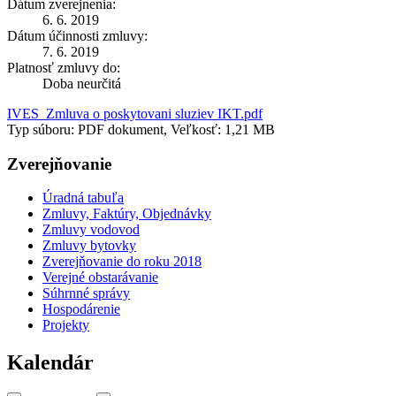
Dátum zverejnenia:
6. 6. 2019
Dátum účinnosti zmluvy:
7. 6. 2019
Platnosť zmluvy do:
Doba neurčitá
IVES_Zmluva o poskytovani sluziev IKT.pdf
Typ súboru: PDF dokument, Veľkosť: 1,21 MB
Zverejňovanie
Úradná tabuľa
Zmluvy, Faktúry, Objednávky
Zmluvy vodovod
Zmluvy bytovky
Zverejňovanie do roku 2018
Verejné obstarávanie
Súhrnné správy
Hospodárenie
Projekty
Kalendár