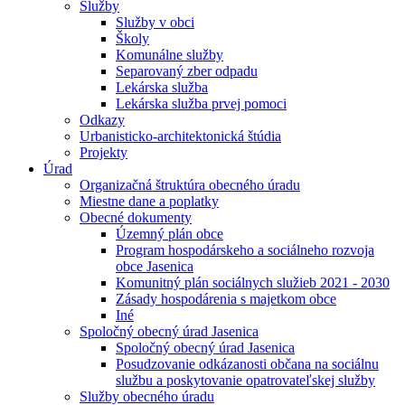
Služby
Služby v obci
Školy
Komunálne služby
Separovaný zber odpadu
Lekárska služba
Lekárska služba prvej pomoci
Odkazy
Urbanisticko-architektonická štúdia
Projekty
Úrad
Organizačná štruktúra obecného úradu
Miestne dane a poplatky
Obecné dokumenty
Územný plán obce
Program hospodárskeho a sociálneho rozvoja
obce Jasenica
Komunitný plán sociálnych služieb 2021 - 2030
Zásady hospodárenia s majetkom obce
Iné
Spoločný obecný úrad Jasenica
Spoločný obecný úrad Jasenica
Posudzovanie odkázanosti občana na sociálnu
službu a poskytovanie opatrovateľskej služby
Služby obecného úradu