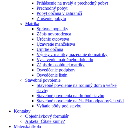
Prihlásenie na trvalý a prechodný pobyt
Prechodný pobyt
Pobyt občana v zahraničí
Zrušenie pobytu
Matrika
Správne poplatky
Zápis novorodenca
Určenie otcovstva
Uzavretie manželstva
Úmrtie občana
Výpisy z matriky, nazeranie do matriky
Vystavenie matričného dokladu
Zápis do osobitnej matriky
Osvedčenie podpisov
Osvedčenie listín
Stavebné povolenie
Stavebné povolenie na rodinný dom a veľké
stavby
Stavebné povolenia na drobnú stavbu
Stavebné povolenie na čističku odpadových vôd
Vyňatie pôdy pod stavbu
Kontakty
Objednávkový formulár
Anketa -Čítate knihy?
Materská škola