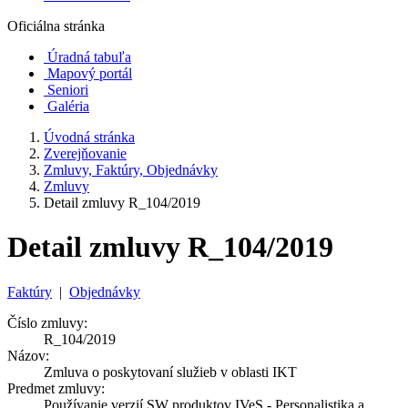
Oficiálna stránka
Úradná tabuľa
Mapový portál
Seniori
Galéria
Úvodná stránka
Zverejňovanie
Zmluvy, Faktúry, Objednávky
Zmluvy
Detail zmluvy R_104/2019
Detail zmluvy R_104/2019
Faktúry
|
Objednávky
Číslo zmluvy:
R_104/2019
Názov:
Zmluva o poskytovaní služieb v oblasti IKT
Predmet zmluvy:
Používanie verzií SW produktov IVeS - Personalistika a