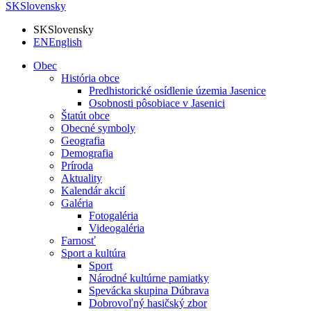
SK
Slovensky
SK
Slovensky
EN
English
Obec
História obce
Predhistorické osídlenie územia Jasenice
Osobnosti pôsobiace v Jasenici
Štatút obce
Obecné symboly
Geografia
Demografia
Príroda
Aktuality
Kalendár akcií
Galéria
Fotogaléria
Videogaléria
Farnosť
Sport a kultúra
Sport
Národné kultúrne pamiatky
Spevácka skupina Dúbrava
Dobrovoľný hasičský zbor