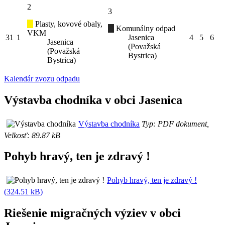
2
3
Plasty, kovové obaly,
Komunálny odpad
VKM
31
1
Jasenica
4
5
6
Jasenica
(Považská
(Považská
Bystrica)
Bystrica)
Kalendár zvozu odpadu
Výstavba chodníka v obci Jasenica
Výstavba chodníka
Typ: PDF dokument,
Velkosť: 89.87 kB
Pohyb hravý, ten je zdravý !
Pohyb hravý, ten je zdravý !
(324.51 kB)
Riešenie migračných výziev v obci