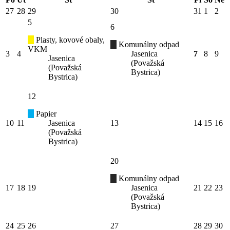
27
28
29
30
31
1
2
5
6
Plasty, kovové obaly,
Komunálny odpad
VKM
3
4
Jasenica
7
8
9
Jasenica
(Považská
(Považská
Bystrica)
Bystrica)
12
Papier
10
11
Jasenica
13
14
15
16
(Považská
Bystrica)
20
Komunálny odpad
17
18
19
Jasenica
21
22
23
(Považská
Bystrica)
24
25
26
27
28
29
30