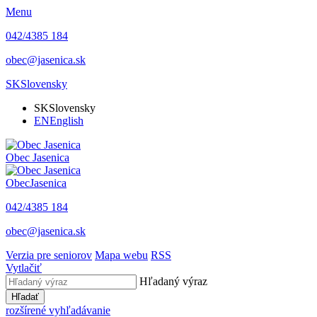
Menu
042/4385 184
obec@jasenica.sk
SK
Slovensky
SK
Slovensky
EN
English
Obec
Jasenica
Obec
Jasenica
042/4385 184
obec@jasenica.sk
Verzia pre seniorov
Mapa webu
RSS
Vytlačiť
Hľadaný výraz
Hľadať
rozšírené vyhľadávanie