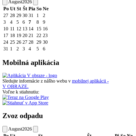
August
2026
Po
Ut
St
Št
Pia
So
Ne
27
28
29
30
31
1
2
3
4
5
6
7
8
9
10
11
12
13
14
15
16
17
18
19
20
21
22
23
24
25
26
27
28
29
30
31
1
2
3
4
5
6
Mobilná aplikácia
Sledujte informácie z nášho webu v
mobilnej aplikácii -
V OBRAZE.
Voľne k stiahnutiu:
Zvoz odpadu
August
2026
Po
Ut
St
Št
Pi
So
Ne