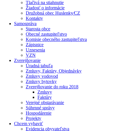
Tlačivá na stiahnutie
Žiadosť o informácie
Družobná obec Huslenky⁄CZ
Kontakty
Samospráva
Starosta obce
Obecné zastupiteľstvo
Komisie obecného zastupiteľstva
Zápisnice
Uznesenia
VZN
Zverejňovanie
Úradná tabuľa
Zmluvy, Faktúry, Objednávky
Zmluvy vodovod
Zmluvy bytovky
Zverejňovanie do roku 2018
Zmluvy
Faktúry
Verejné obstarávanie
Súhrnné správy
Hospodárenie
Projekty
Chcem vybaviť
Evidencia obyvateľstva