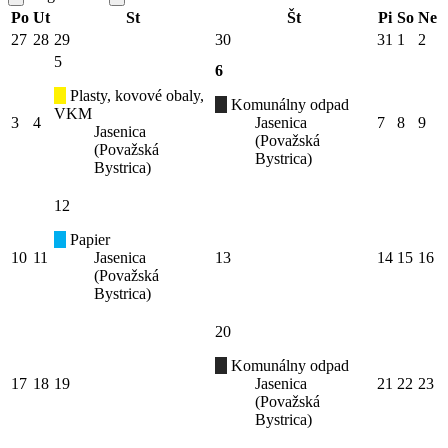
Po
Ut
St
Št
Pi
So
Ne
27
28
29
30
31
1
2
5
6
Plasty, kovové obaly,
Komunálny odpad
VKM
3
4
Jasenica
7
8
9
Jasenica
(Považská
(Považská
Bystrica)
Bystrica)
12
Papier
10
11
Jasenica
13
14
15
16
(Považská
Bystrica)
20
Komunálny odpad
17
18
19
Jasenica
21
22
23
(Považská
Bystrica)