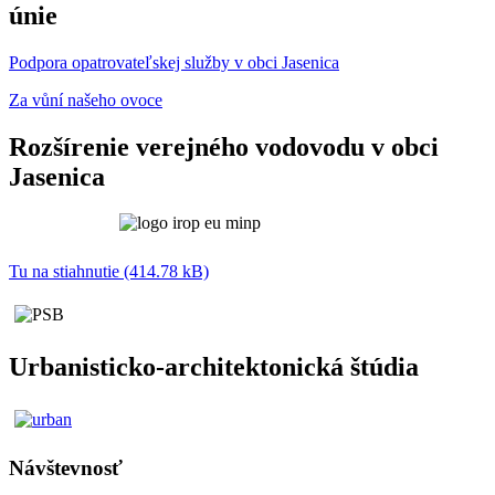
únie
Podpora opatrovateľskej služby v obci Jasenica
Za vůní našeho ovoce
Rozšírenie verejného vodovodu v obci
Jasenica
Tu na stiahnutie (414.78 kB)
Urbanisticko-architektonická štúdia
Návštevnosť