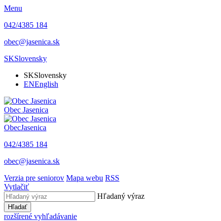
Menu
042/4385 184
obec@jasenica.sk
SK
Slovensky
SK
Slovensky
EN
English
Obec
Jasenica
Obec
Jasenica
042/4385 184
obec@jasenica.sk
Verzia pre seniorov
Mapa webu
RSS
Vytlačiť
Hľadaný výraz
Hľadať
rozšírené vyhľadávanie