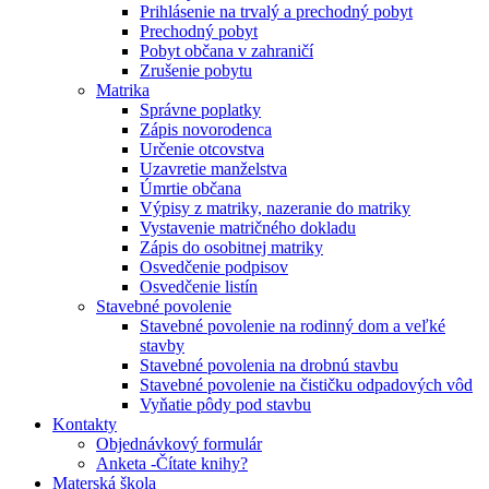
Prihlásenie na trvalý a prechodný pobyt
Prechodný pobyt
Pobyt občana v zahraničí
Zrušenie pobytu
Matrika
Správne poplatky
Zápis novorodenca
Určenie otcovstva
Uzavretie manželstva
Úmrtie občana
Výpisy z matriky, nazeranie do matriky
Vystavenie matričného dokladu
Zápis do osobitnej matriky
Osvedčenie podpisov
Osvedčenie listín
Stavebné povolenie
Stavebné povolenie na rodinný dom a veľké
stavby
Stavebné povolenia na drobnú stavbu
Stavebné povolenie na čističku odpadových vôd
Vyňatie pôdy pod stavbu
Kontakty
Objednávkový formulár
Anketa -Čítate knihy?
Materská škola