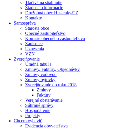
Tlačivá na stiahnutie
Žiadosť o informácie
Družobná obec Huslenky⁄CZ
Kontakty
Samospráva
Starosta obce
Obecné zastupiteľstvo
Komisie obecného zastupiteľstva
Zápisnice
Uznesenia
VZN
Zverejňovanie
Úradná tabuľa
Zmluvy, Faktúry, Objednávky
Zmluvy vodovod
Zmluvy bytovky
Zverejňovanie do roku 2018
Zmluvy
Faktúry
Verejné obstarávanie
Súhrnné správy
Hospodárenie
Projekty
Chcem vybaviť
Evidencia obyvateľstva