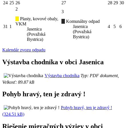
24
25
26
27
28
29
30
2
3
Plasty, kovové obaly,
Komunálny odpad
VKM
31
1
Jasenica
4
5
6
Jasenica
(Považská
(Považská
Bystrica)
Bystrica)
Kalendár zvozu odpadu
Výstavba chodníka v obci Jasenica
Výstavba chodníka
Typ: PDF dokument,
Velkosť: 89.87 kB
Pohyb hravý, ten je zdravý !
Pohyb hravý, ten je zdravý !
(324.51 kB)
Riešenie migračných výziev v obci