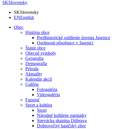
SK
Slovensky
SK
Slovensky
EN
English
Obec
História obce
Predhistorické osídlenie územia Jasenice
Osobnosti pôsobiace v Jasenici
Štatút obce
Obecné symboly
Geografia
Demografia
Príroda
Aktuality
Kalendár akcií
Galéria
Fotogaléria
Videogaléria
Farnosť
Sport a kultúra
Sport
Národné kultúrne pamiatky
Spevácka skupina Dúbrava
Dobrovoľný hasičský zbor