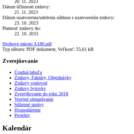
20. 11. 2023
Dátum účinnosti zmluvy:
21. 11. 2023
Dátum uzatvorenia/udelenia súhlasu s uzatvorením zmluvy:
23. 10. 2023
Platnosť zmluvy do:
22. 10. 2033
Hrobove miesto A180.pdf
Typ súboru: PDF dokument, Veľkosť: 55,61 kB
Zverejňovanie
Úradná tabuľa
Zmluvy, Faktúry, Objednávky
Zmluvy vodovod
Zmluvy bytovky
Zverejňovanie do roku 2018
Verejné obstarávanie
Súhrnné správy
Hospodárenie
Projekty
Kalendár