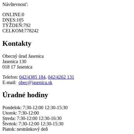
Návštevnosť:
ONLINE:
0
DNES:
105
TÝŽDEŇ:
792
CELKOM:
778242
Kontakty
Obecný úrad Jasenica
Jasenica 130
018 17 Jasenica
Telefon:
042/4385 184
,
042/4262 131
E-mail:
obec@jasenica.sk
Úradné hodiny
Pondelok: 7:30-12:00 12:30-15:30
Utorok: 7:30-12:00
Streda: 7:30-12:00 12:30-16:30
Štvrtok: 7:30-12:00 12:30-15:30
Piatok: nestránkový deň