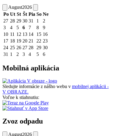
August
2026
Po
Ut
St
Št
Pia
So
Ne
27
28
29
30
31
1
2
3
4
5
6
7
8
9
10
11
12
13
14
15
16
17
18
19
20
21
22
23
24
25
26
27
28
29
30
31
1
2
3
4
5
6
Mobilná aplikácia
Sledujte informácie z nášho webu v
mobilnej aplikácii -
V OBRAZE.
Voľne k stiahnutiu:
Zvoz odpadu
August
2026