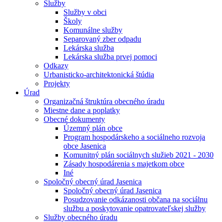
Služby
Služby v obci
Školy
Komunálne služby
Separovaný zber odpadu
Lekárska služba
Lekárska služba prvej pomoci
Odkazy
Urbanisticko-architektonická štúdia
Projekty
Úrad
Organizačná štruktúra obecného úradu
Miestne dane a poplatky
Obecné dokumenty
Územný plán obce
Program hospodárskeho a sociálneho rozvoja
obce Jasenica
Komunitný plán sociálnych služieb 2021 - 2030
Zásady hospodárenia s majetkom obce
Iné
Spoločný obecný úrad Jasenica
Spoločný obecný úrad Jasenica
Posudzovanie odkázanosti občana na sociálnu
službu a poskytovanie opatrovateľskej služby
Služby obecného úradu